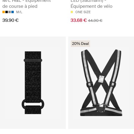
M/L H&L - Équipement
LED (Salzmann) -
de course à pied
Équipement de vélo
M/L
ONE SIZE
39.90 €
33.68 €
44.90 €
20% Deal