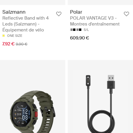
Salzmann
Polar
Reflective Band with 4
POLAR VANTAGE V3 -
Leds (Salzmann) -
Montres d'entraînement
Équipement de vélo
S/L
ONE SIZE
609.90 €
7.92 €
9.90 €