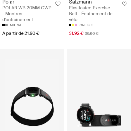
Polar
Salzmann
POLAR WB 20MM GWP
Elasticated Exercise
- Montres
Belt - Équipement de
d'entraînement
vélo
M/L
S/L
ONE SIZE
A partir de 21.90 €
31.92 €
39.90 €