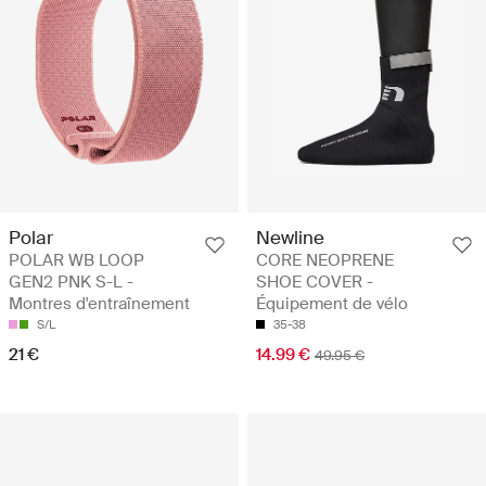
Polar
Newline
POLAR WB LOOP
CORE NEOPRENE
GEN2 PNK S-L -
SHOE COVER -
Montres d'entraînement
Équipement de vélo
S/L
35-38
21 €
14.99 €
49.95 €