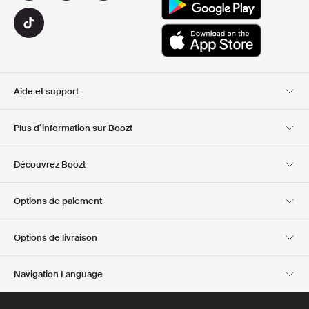
Aide et support
Service client
Livraison
Plus d´information sur Boozt
Retours
Paiement
A propos de nous
Bon d'achat officiel
Découvrez Boozt
Cartes cadeaux
Nos applis
Carrière
Informations sur
Club Boozt
Options de paiement
l'entreprise
Investor relations
Responsabilité
Options de livraison
Presse et récompenses
Boozt Outlet
Navigation Language
French
English