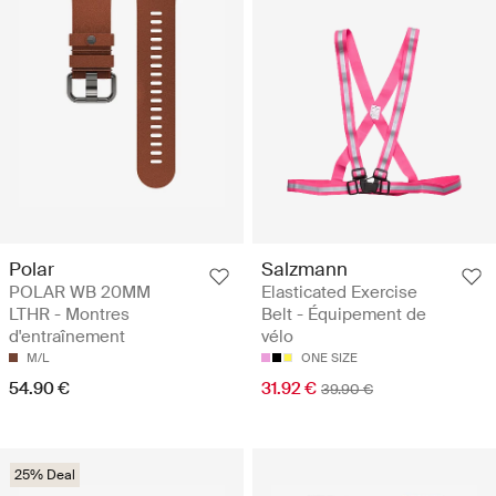
Polar
Salzmann
POLAR WB 20MM
Elasticated Exercise
LTHR - Montres
Belt - Équipement de
d'entraînement
vélo
M/L
ONE SIZE
54.90 €
31.92 €
39.90 €
25% Deal