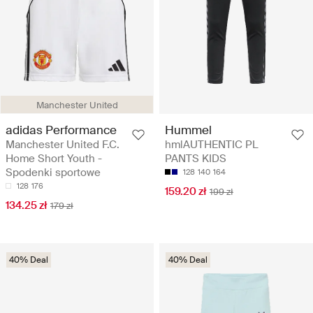
Manchester United
adidas Performance
Hummel
Manchester United F.C.
hmlAUTHENTIC PL
Home Short Youth -
PANTS KIDS
Spodenki sportowe
128
140
164
128
176
159.20 zł
199 zł
134.25 zł
179 zł
40% Deal
40% Deal