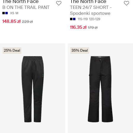
The North Face
The North Face
B ON THE TRAIL PANT
TEEN 24/7 SHORT -
Spodenki sportowe
XS
M
115-119
120-129
148.85 zł
229 zł
116.35 zł
179 zł
25% Deal
35% Deal