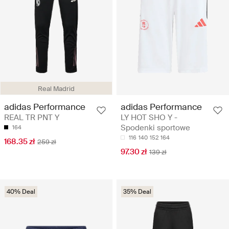
Real Madrid
adidas Performance
adidas Performance
REAL TR PNT Y
LY HOT SHO Y -
Spodenki sportowe
164
116
140
152
164
168.35 zł
259 zł
97.30 zł
139 zł
40% Deal
35% Deal