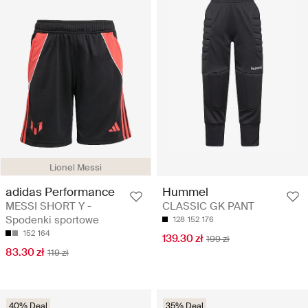
Lionel Messi
adidas Performance
Hummel
MESSI SHORT Y -
CLASSIC GK PANT
Spodenki sportowe
128
152
176
152
164
139.30 zł
199 zł
83.30 zł
119 zł
40% Deal
35% Deal