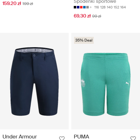
Spodenki sportowe
159.20 zł
199 zł
116
128
140
152
164
69.30 zł
99 zł
35% Deal
Under Armour
PUMA