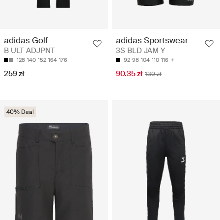
adidas Golf
adidas Sportswear
B ULT ADJPNT
3S BLD JAM Y
128
140
152
164
176
92
98
104
110
116
259 zł
90.35 zł
139 zł
40% Deal