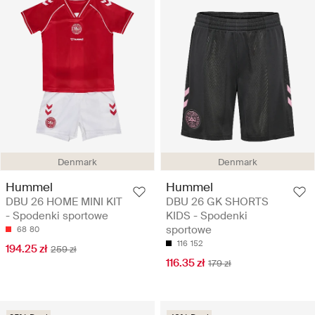
Denmark
Denmark
Hummel
Hummel
DBU 26 HOME MINI KIT
DBU 26 GK SHORTS
- Spodenki sportowe
KIDS - Spodenki
sportowe
68
80
116
152
194.25 zł
259 zł
116.35 zł
179 zł