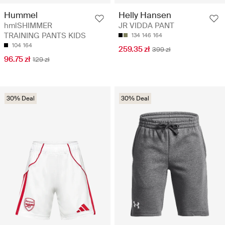
Hummel
Helly Hansen
hmlSHIMMER
JR VIDDA PANT
TRAINING PANTS KIDS
134
146
164
104
164
259.35 zł
399 zł
96.75 zł
129 zł
30% Deal
30% Deal