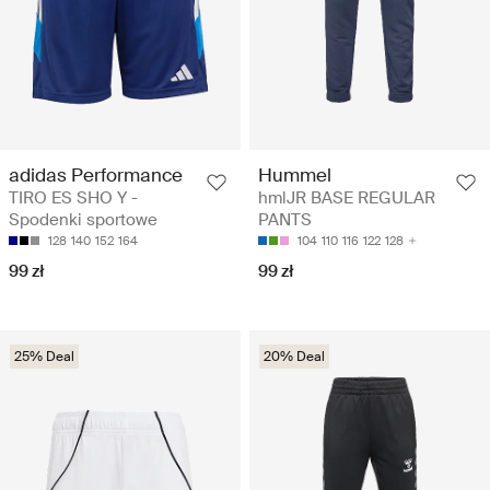
adidas Performance
Hummel
TIRO ES SHO Y -
hmlJR BASE REGULAR
Spodenki sportowe
PANTS
128
140
152
164
104
110
116
122
128
99 zł
99 zł
25% Deal
20% Deal