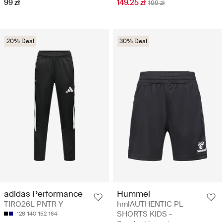
149.25 zł
99 zł
199 zł
20% Deal
30% Deal
adidas Performance
Hummel
TIRO26L PNTR Y
hmlAUTHENTIC PL
SHORTS KIDS -
128
140
152
164