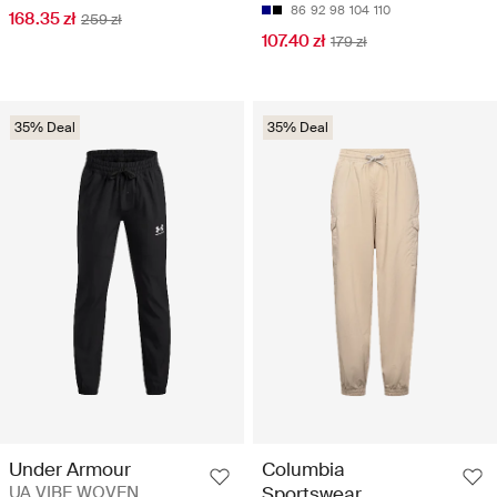
86
92
98
104
110
168.35 zł
259 zł
107.40 zł
179 zł
35% Deal
35% Deal
Under Armour
Columbia
UA VIBE WOVEN
Sportswear