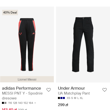
40% Deal
Lionel Messi
adidas Performance
Under Armour
MESSI PNT Y - Spodnie
UA Matchplay Pant
dresowe
XS
S
M
L
XL
116
128
140
152
164
299 zł
143.40 zł
239 zł