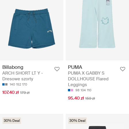
Billabong
PUMA
ARCH SHORT LT Y -
PUMA X GABBY S
Dresowe szorty
DOLLHOUSE Flared
Leggings
140
152
170
98
104
110
107.40 zł
179 zł
95.40 zł
159 zł
30% Deal
30% Deal