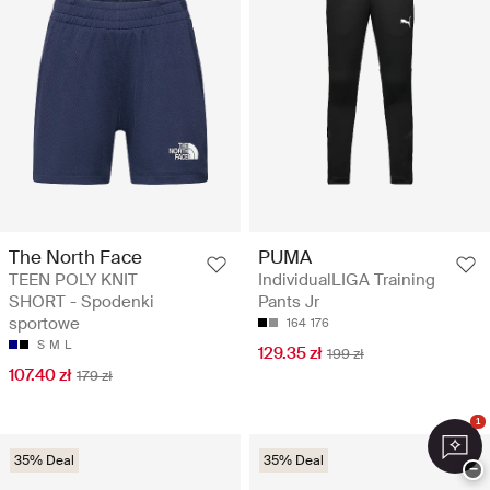
The North Face
PUMA
TEEN POLY KNIT
IndividualLIGA Training
SHORT - Spodenki
Pants Jr
sportowe
164
176
S
M
L
129.35 zł
199 zł
107.40 zł
179 zł
1
35% Deal
35% Deal
−