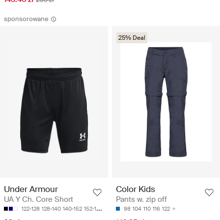
sponsorowane
25% Deal
Color Kids
Under Armour
Pants w. zip off
UA Y Ch. Core Short
98
104
110
116
122
122-128
128-140
140-152
152-158
158-170