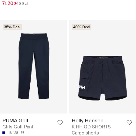
71.20 zł
89 zł
35% Deal
40% Deal
PUMA Golf
Helly Hansen
Girls Golf Pant
K HH QD SHORTS -
Cargo shorts
116
128
176