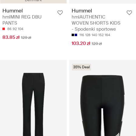
Hummel
Hummel
hmlMINI REG DBU
hmlAUTHENTIC
PANTS
WOVEN SHORTS KIDS
- Spodenki sportowe
86
92
104
116
128
140
152
164
83.85 zł
129 zł
103.20 zł
129 zł
35% Deal