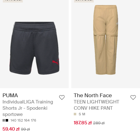
PUMA
The North Face
IndividualLIGA Training
TEEN LIGHTWEIGHT
Shorts Jr - Spodenki
CONV HIKE PANT
sportowe
S
M
140
152
164
176
187.85 zł
289 zł
59.40 zł
99 zł