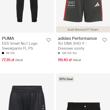
Audi Revolut F1 Team
PUMA
adidas Performance
ESS Small No.1 Logo
AU DNA SHO Y -
Sweatpants FL PS
Dresowe szorty
98
104
128
140
152
77.35 zł
119.40 zł
119 zł
199 zł
30% Deal