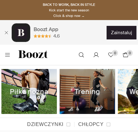
BACK TO WORK, BACK IN STYLE
Kick start the new season
Click & shop now →
Boozt App
zainstaluj
4.6
0
0
Piłka nożna
Trening
Wę
DZIEWCZYNKI
CHŁOPCY