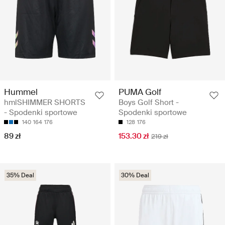
Hummel
PUMA Golf
hmlSHIMMER SHORTS
Boys Golf Short -
- Spodenki sportowe
Spodenki sportowe
140
164
176
128
176
89 zł
153.30 zł
219 zł
35% Deal
30% Deal