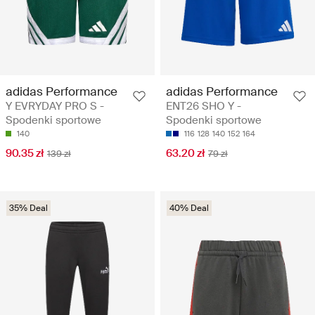
adidas Performance
adidas Performance
Y EVRYDAY PRO S -
ENT26 SHO Y -
Spodenki sportowe
Spodenki sportowe
140
116
128
140
152
164
90.35 zł
63.20 zł
139 zł
79 zł
35% Deal
40% Deal