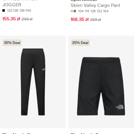
JOGGER
Skien Valley Cargo Pant
122-128
128-140
104
116
128
152
164
155.35 zł
239 zł
168.35 zł
259 zł
35% Deal
35% Deal