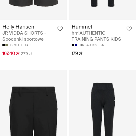
Helly Hansen
Hummel
JR VIDDA SHORTS -
hmlAUTHENTIC
Spodenki sportowe
TRAINING PANTS KIDS
S
M
L
11
13
116
140
152
164
167.40 zł
179 zł
279 zł