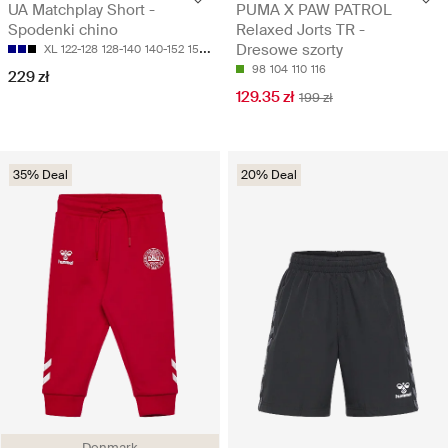
UA Matchplay Short -
PUMA X PAW PATROL
Spodenki chino
Relaxed Jorts TR -
Dresowe szorty
XL
122-128
128-140
140-152
152-158
98
104
110
116
229 zł
129.35 zł
199 zł
35% Deal
20% Deal
Denmark