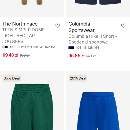
The North Face
Columbia
TEEN SIMPLE DOME
Sportswear
LIGHT REG TAP
Columbia Hike II Short -
JOGGERS
Spodenki sportowe
115-119
120-129
130-141
142-151
104
116
128
164
119.40 zł
199 zł
96.85 zł
149 zł
35% Deal
20% Deal