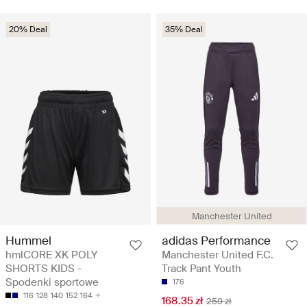
20% Deal
35% Deal
Manchester United
Hummel
adidas Performance
hmlCORE XK POLY
Manchester United F.C.
SHORTS KIDS -
Track Pant Youth
Spodenki sportowe
176
116
128
140
152
164
168.35 zł
259 zł