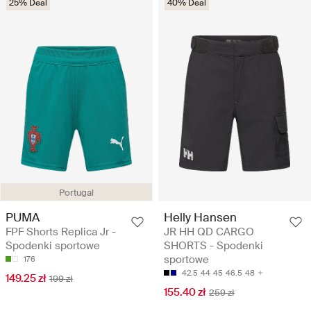
25% Deal
40% Deal
Portugal
PUMA
Helly Hansen
FPF Shorts Replica Jr -
JR HH QD CARGO
Spodenki sportowe
SHORTS - Spodenki
sportowe
176
42.5
44
45
46.5
48
149.25 zł
199 zł
155.40 zł
259 zł