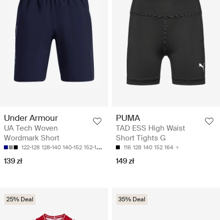
Under Armour
PUMA
UA Tech Woven
TAD ESS High Waist
Wordmark Short
Short Tights G
122-128
128-140
140-152
152-158
158-170
116
128
140
152
164
139 zł
149 zł
25% Deal
35% Deal