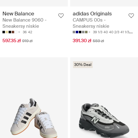
New Balance
adidas Originals
New Balance 9060 -
CAMPUS 00s -
Sneakersy niskie
Sneakersy niskie
36
42
39 1/3
40
40 2/3
41 1/3
42
597.35 zł
391.30 zł
919 zł
559 zł
30% Deal