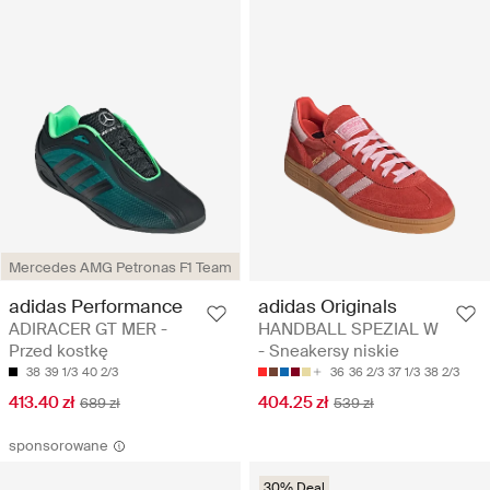
Mercedes AMG Petronas F1 Team
adidas Performance
adidas Originals
ADIRACER GT MER -
HANDBALL SPEZIAL W
Przed kostkę
- Sneakersy niskie
38
39 1/3
40 2/3
36
36 2/3
37 1/3
38 2/3
413.40 zł
404.25 zł
689 zł
539 zł
sponsorowane
30% Deal