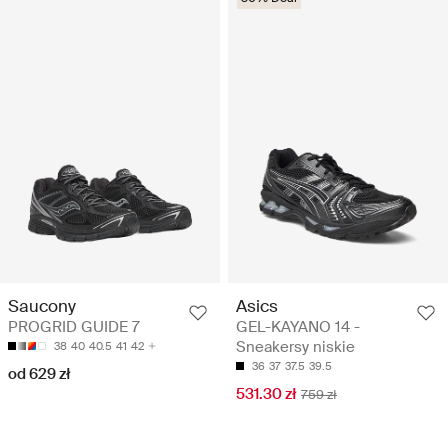
Asics
Saucony
GEL-KAYANO 14 -
PROGRID GUIDE 7
Sneakersy niskie
38
40
40.5
41
42
36
37
37.5
39.5
od 629 zł
531.30 zł
759 zł