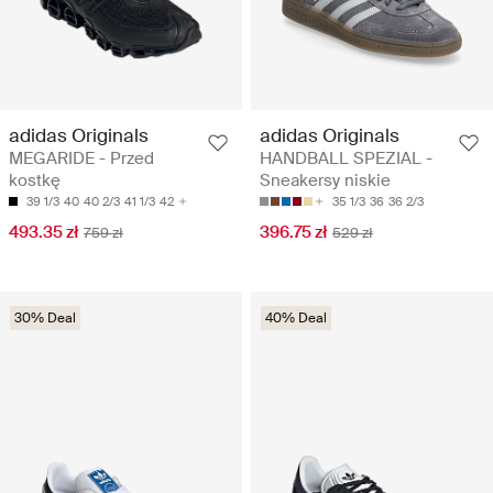
adidas Originals
adidas Originals
MEGARIDE - Przed
HANDBALL SPEZIAL -
kostkę
Sneakersy niskie
39 1/3
40
40 2/3
41 1/3
42
35 1/3
36
36 2/3
493.35 zł
396.75 zł
759 zł
529 zł
30% Deal
40% Deal