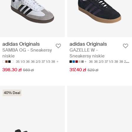
adidas Originals
adidas Originals
SAMBA OG - Sneakersy
GAZELLE W -
niskie
Sneakersy niskie
35 1/3
36
36 2/3
37 1/3
38
36
36 2/3
37 1/3
38
38 2/3
398.30 zł
317.40 zł
569 zł
529 zł
40% Deal