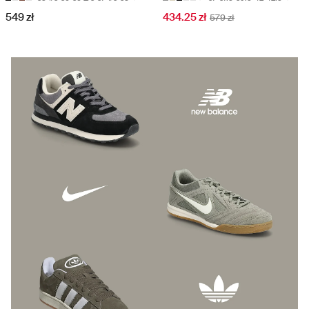
549 zł
434.25 zł
579 zł
Fresh new season sneakers