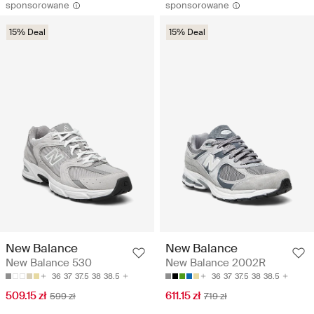
sponsorowane
sponsorowane
15% Deal
15% Deal
New Balance
New Balance
New Balance 530
New Balance 2002R
36
37
37.5
38
38.5
36
37
37.5
38
38.5
509.15 zł
611.15 zł
599 zł
719 zł