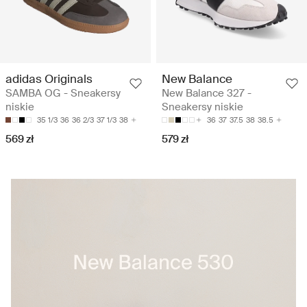
adidas Originals
New Balance
SAMBA OG - Sneakersy
New Balance 327 -
niskie
Sneakersy niskie
35 1/3
36
36 2/3
37 1/3
38
36
37
37.5
38
38.5
569 zł
579 zł