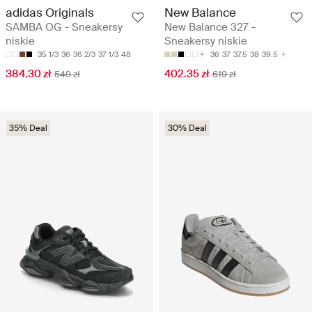
adidas Originals
New Balance
SAMBA OG - Sneakersy
New Balance 327 -
niskie
Sneakersy niskie
35 1/3
36
36 2/3
37 1/3
48
36
37
37.5
38
39.5
384.30 zł
402.35 zł
549 zł
619 zł
35% Deal
30% Deal