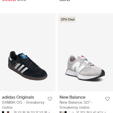
25% Deal
adidas Originals
New Balance
SAMBA OG - Sneakersy
New Balance 327 -
niskie
Sneakersy niskie
35 1/3
36
36 2/3
37 1/3
38
37
37.5
39.5
42
42.5