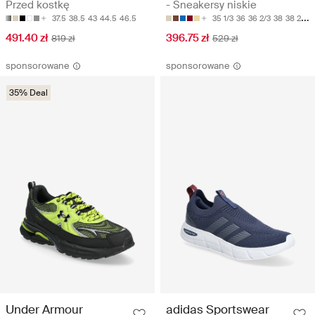
Przed kostkę
- Sneakersy niskie
37.5
38.5
43
44.5
46.5
35 1/3
36
36 2/3
38
38 2/3
491.40 zł
396.75 zł
819 zł
529 zł
sponsorowane
sponsorowane
35% Deal
Under Armour
adidas Sportswear