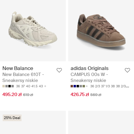
New Balance
adidas Originals
New Balance 610T -
CAMPUS 00s W -
Sneakersy niskie
Sneakersy niskie
36
37
40
41.5
43
36 2/3
37 1/3
38
38 2/3
39 1
495.20 zł
426.75 zł
619 zł
569 zł
25% Deal