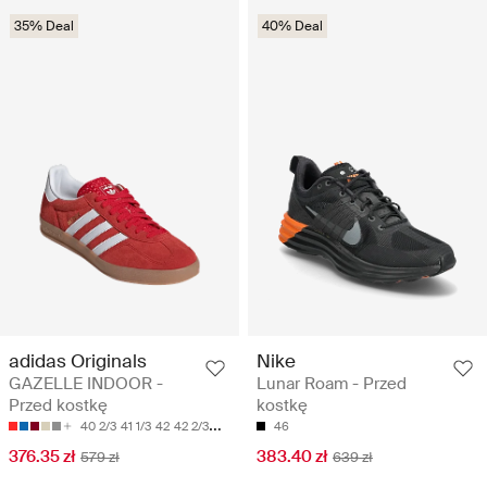
35% Deal
40% Deal
adidas Originals
Nike
GAZELLE INDOOR -
Lunar Roam - Przed
Przed kostkę
kostkę
40 2/3
41 1/3
42
42 2/3
43 1/3
46
376.35 zł
383.40 zł
579 zł
639 zł