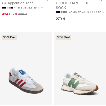
UA Apparition Tech
CLOUDFOAM FLEX -
SOCK
37.5
38
38.5
39
41
40
40 2/3
41 1/3
42
42 2/3
434.85 zł
669 zł
279 zł
30% Deal
35% Deal