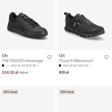
On
On
THE ROGER Advantage
Cloud 6 Waterproof
40.5
41
42
42.5
43
40.5
41
42
42.5
43
524.30 zł
819 zł
749 zł
20% Deal
25% Deal