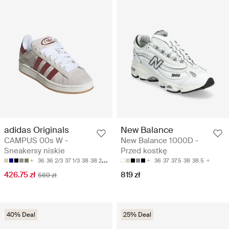
adidas Originals
New Balance
CAMPUS 00s W -
New Balance 1000D -
Sneakersy niskie
Przed kostkę
36
36 2/3
37 1/3
38
38 2/3
36
37
37.5
38
38.5
426.75 zł
819 zł
569 zł
40% Deal
25% Deal