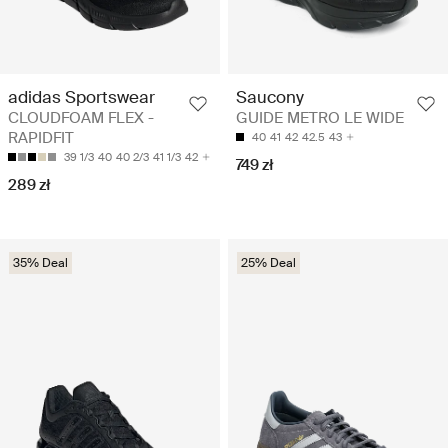
adidas Sportswear
Saucony
CLOUDFOAM FLEX -
GUIDE METRO LE WIDE
RAPIDFIT
40
41
42
42.5
43
39 1/3
40
40 2/3
41 1/3
42
749 zł
289 zł
35% Deal
25% Deal