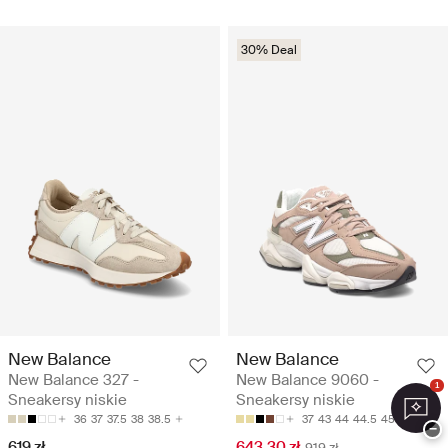
30% Deal
New Balance
New Balance
New Balance 327 -
New Balance 9060 -
1
Sneakersy niskie
Sneakersy niskie
36
37
37.5
38
38.5
37
43
44
44.5
45
−
619 zł
643.30 zł
919 zł