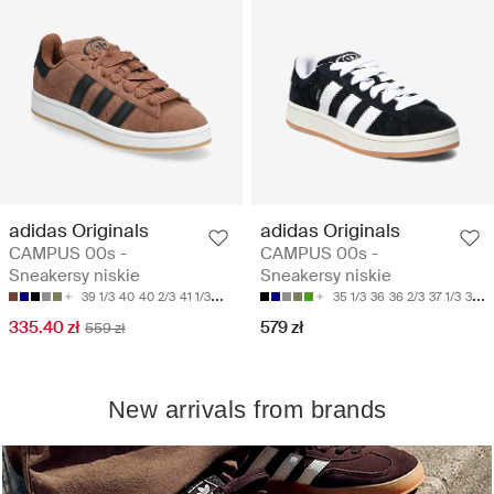
adidas Originals
adidas Originals
CAMPUS 00s -
CAMPUS 00s -
Sneakersy niskie
Sneakersy niskie
39 1/3
40
40 2/3
41 1/3
42
35 1/3
36
36 2/3
37 1/3
38
335.40 zł
579 zł
559 zł
New arrivals from brands