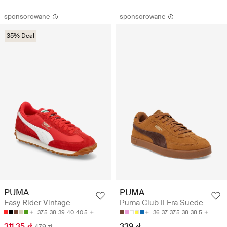
sponsorowane
sponsorowane
35% Deal
PUMA
PUMA
Easy Rider Vintage
Puma Club II Era Suede
37.5
38
39
40
40.5
36
37
37.5
38
38.5
311.35 zł
339 zł
479 zł