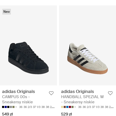
New
adidas Originals
adidas Originals
CAMPUS 00s -
HANDBALL SPEZIAL W
Sneakersy niskie
- Sneakersy niskie
36
36 2/3
37 1/3
38
38 2/3
36
36 2/3
37 1/3
38
38 2/3
549 zł
529 zł