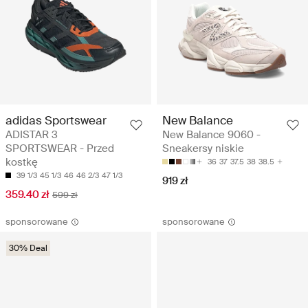
adidas Sportswear
New Balance
ADISTAR 3
New Balance 9060 -
SPORTSWEAR - Przed
Sneakersy niskie
kostkę
36
37
37.5
38
38.5
39 1/3
45 1/3
46
46 2/3
47 1/3
919 zł
359.40 zł
599 zł
sponsorowane
sponsorowane
30% Deal