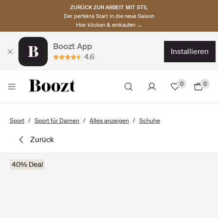
ZURÜCK ZUR ARBEIT MIT STIL
Der perfekte Start in die neue Saison
Hier klicken & einkaufen →
Boozt App
installieren
4.6
0
0
Sport
Sport für Damen
Alles anzeigen
Schuhe
zurück
40% Deal