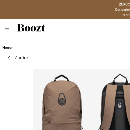
ZURÜCK
Der perfek
Hier
Herren
zurück