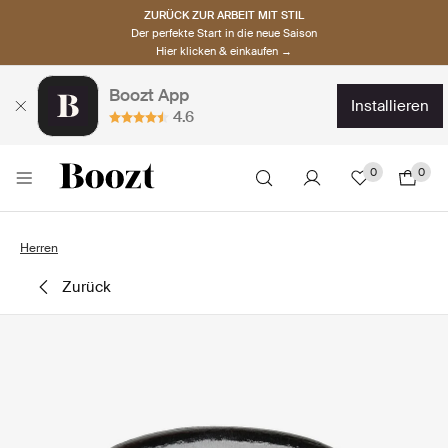
ZURÜCK ZUR ARBEIT MIT STIL
Der perfekte Start in die neue Saison
Hier klicken & einkaufen →
Boozt App
installieren
4.6
0
0
Herren
zurück