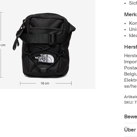
Sic
Merk
Kom
Uni
Ide
Herst
Herst
Impor
Posta
Belgi
Elekt
se/he
Artike
SKU:
Bewe
Über