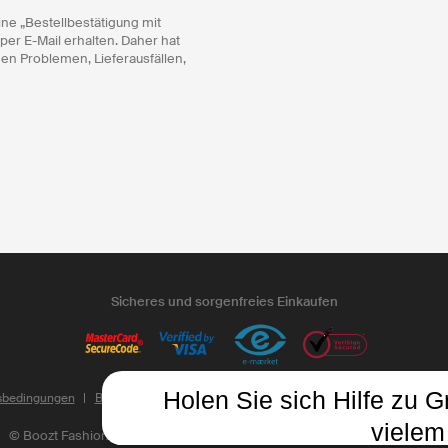
ine „Bestellbestätigung mit
 per E-Mail erhalten. Daher hat
hen Problemen, Lieferausfällen,
Sicheres und sorgenfreies Einkaufen
Holen Sie sich Hilfe zu 
sbedingungen
Barrierefreiheit
Datenschutz und cookies
Cookie-Einstell
vielem
©
Boozt Fashion AB vat. nr. SE 5567-10469901
Alle Rechte vorbehalten.