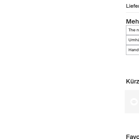
Lief
Meh
the 
umh
han
Kürz
Favo