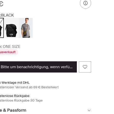
€
:
BLACK
:
ONE SIZE
usverkauft
bitte um benachrichtigung, wenn verfügbar
5 Werktage mit DHL
stenloser Versand ab 69 € Bestellwert
stenlose Rückgabe
stenlose Rückgabe 30 Tage
e & Passform