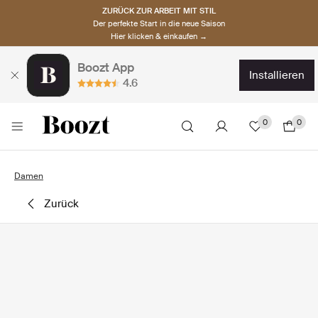
ZURÜCK ZUR ARBEIT MIT STIL
Der perfekte Start in die neue Saison
Hier klicken & einkaufen →
Boozt App
installieren
4.6
0
0
Damen
zurück