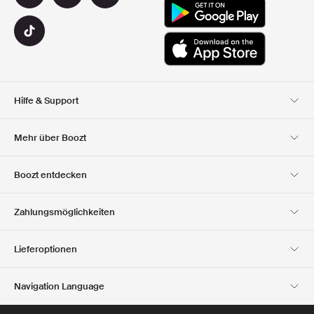
Hilfe & Support
Kundendienst
Lieferung
Mehr über Boozt
Rücksendungen
Bezahlung
Uber Uns
Offizieller Boozt
Boozt entdecken
Gutscheincode
Karriere
Firmeninformation
Geschenkgutscheine
Unsere apps
Zahlungsmöglichkeiten
Investor Relations
Verantwortung
Club Boozt
Presse &
Boozt Outlet
Lieferoptionen
Auszeichnungen
Navigation Language
Austria
English