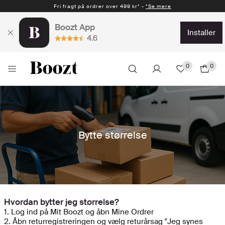
Fri fragt på ordrer over 499 kr* -
*Se mere
Boozt App
installer
4.6
0
0
Bytte størrelse
Hvordan bytter jeg størrelse?
1. Log ind på Mit Boozt og åbn Mine Ordrer
2. Åbn returregistreringen og vælg returårsag "Jeg synes