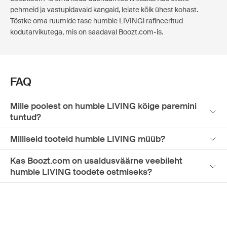
pehmeid ja vastupidavaid kangaid, leiate kõik ühest kohast.
Tõstke oma ruumide tase humble LIVINGi rafineeritud
kodutarvikutega, mis on saadaval Boozt.com-is.
FAQ
Mille poolest on humble LIVING kõige paremini
tuntud?
Milliseid tooteid humble LIVING müüb?
Kas Boozt.com on usaldusväärne veebileht
humble LIVING toodete ostmiseks?