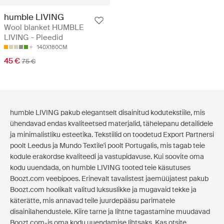
humble LIVING
Wool blanket HUMBLE
LIVING - Pleedid
140X180CM
45 €
75 €
humble LIVING pakub elegantselt disainitud kodutekstiile, mis
ühendavad endas kvaliteetsed materjalid, tähelepanu detailidele
ja minimalistliku esteetika. Tekstiilid on toodetud Export Partnersi
poolt Leedus ja Mundo Textile'i poolt Portugalis, mis tagab teie
kodule erakordse kvaliteedi ja vastupidavuse. Kui soovite oma
kodu uuendada, on humble LIVING tooted teie käsutuses
Boozt.com veebipoes. Erinevalt tavalistest jaemüüjatest pakub
Boozt.com hoolikalt valitud luksuslikke ja mugavaid tekke ja
käterätte, mis annavad teile juurdepääsu parimatele
disainilahendustele. Kiire tarne ja lihtne tagastamine muudavad
Boozt.com-is oma kodu uuendamise lihtsaks. Kas otsite