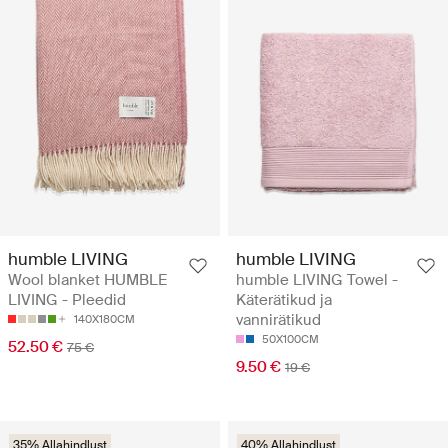
humble LIVING
humble LIVING
Wool blanket HUMBLE
humble LIVING Towel -
LIVING - Pleedid
Käterätikud ja
vannirätikud
140X180CM
50X100CM
52.50 €
75 €
9.50 €
19 €
35% Allahindlust
40% Allahindlust