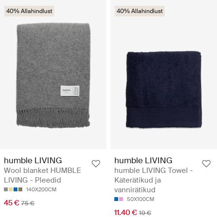
40% Allahindlust
40% Allahindlust
humble LIVING
humble LIVING
Wool blanket HUMBLE
humble LIVING Towel -
LIVING - Pleedid
Käterätikud ja
vannirätikud
140X200CM
50X100CM
45 €
75 €
11.40 €
19 €