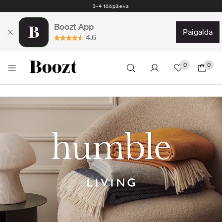
3-4 tööpäeva
Boozt App
paigalda
4.6
0
0