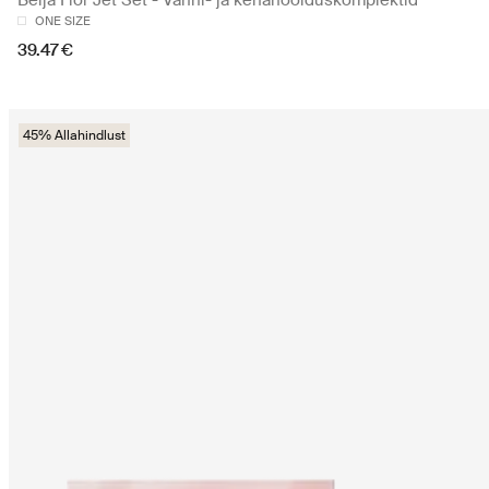
Beija Flor Jet Set - Vanni- ja kehahoolduskomplektid
ONE SIZE
39.47 €
45% Allahindlust