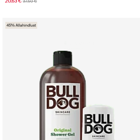
20.63 €
37.50 €
45% Allahindlust