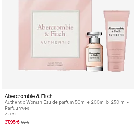
Abercrombie & Fitch
Authentic Woman Eau de parfum 50ml + 200ml bl 250 ml -
Parfüümvesi
250 ML
37.95 €
69 €