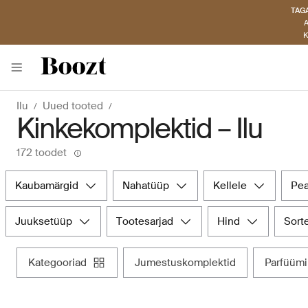
TAGA
A
K
Ilu
Uued tooted
Kinkekomplektid – Ilu
172 toodet
kaubamärgid
nahatüüp
kellele
p
juuksetüüp
tootesarjad
hind
sort
kategooriad
jumestuskomplektid
parfüüm