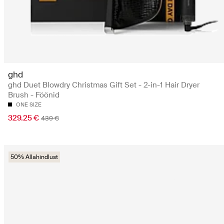
ghd
ghd Duet Blowdry Christmas Gift Set - 2-in-1 Hair Dryer
Brush - Föönid
ONE SIZE
329.25 €
439 €
50% Allahindlust