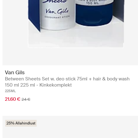
Van Gils
Between Sheets Set w. deo stick 75ml + hair & body wash
150 ml 225 ml - Kinkekomplekt
225ML
21.60 €
24 €
25% Allahindlust