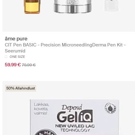
âme pure
CIT Pen BASIC - Precision MicroneedlingDerma Pen Kit -
Seerumid
ONE SIZE
59.99 €
79.99 €
50% Allahindlust