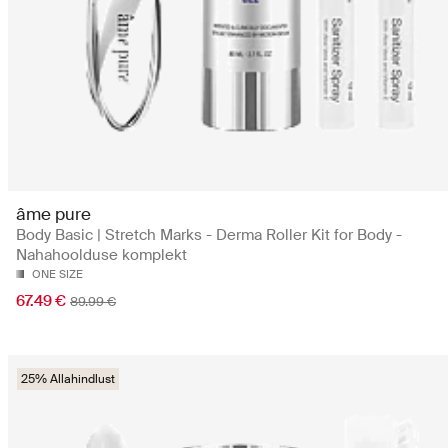
âme pure
Body Basic | Stretch Marks - Derma Roller Kit for Body -
Nahahoolduse komplekt
ONE SIZE
67.49 €
89.99 €
25% Allahindlust