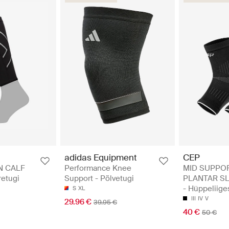
adidas Equipment
CEP
 CALF
Performance Knee
MID SUPPOR
etugi
Support - Põlvetugi
PLANTAR SL
- Hüppeliige
S
XL
III
IV
V
29.96 €
39.95 €
40 €
50 €