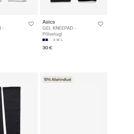
Asics
 -
GEL KNEEPAD -
Põlvetugi
S
M
L
30 €
15% Allahindlust