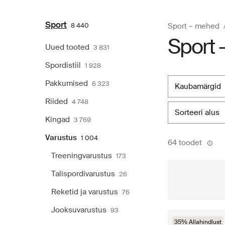
Sport
8 440
Sport – mehed
Sport 
Uued tooted
3 831
Spordistiil
1 928
Pakkumised
6 323
kaubamärgid
Riided
4 748
sorteeri alus
Kingad
3 769
Varustus
1 004
64 toodet
Treeningvarustus
173
Talispordivarustus
26
Reketid ja varustus
76
Jooksuvarustus
93
35% Allahindlust