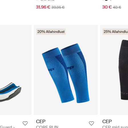
31.96 €
30 €
39.95 €
40 €
20% Allahindlust
25% Allahindlu
CEP
CEP
Guard -
CORE RUN
CEP mid sup