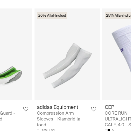
20% Allahindlust
25% Allahindlu
adidas Equipment
CEP
Guard -
Compression Arm
CORE RUN
ed
Sleeves - Klambrid ja
ULTRALIGHT
toed
CALF, 4.0 - 
S/M
L/XL
V