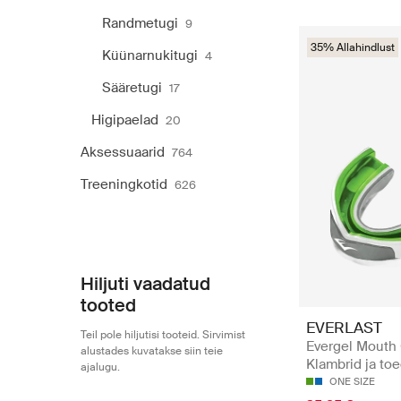
Randmetugi
9
35% Allahindlust
Küünarnukitugi
4
Sääretugi
17
Higipaelad
20
Aksessuaarid
764
Treeningkotid
626
Hiljuti vaadatud
tooted
EVERLAST
Teil pole hiljutisi tooteid. Sirvimist
Evergel Mouth 
alustades kuvatakse siin teie
Klambrid ja to
ajalugu.
ONE SIZE