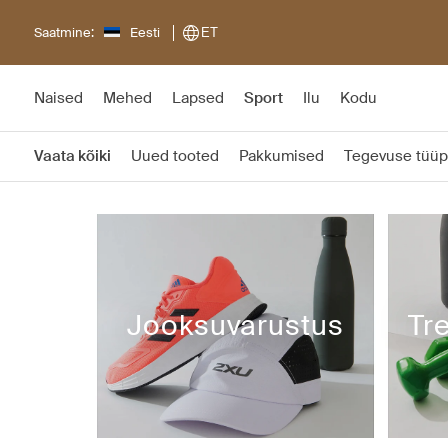
Saatmine:
Eesti
ET
Naised
Mehed
Lapsed
Sport
Ilu
Kodu
Vaata kõiki
Uued tooted
Pakkumised
Tegevuse tüüp
Jooksuvarustus
Tr