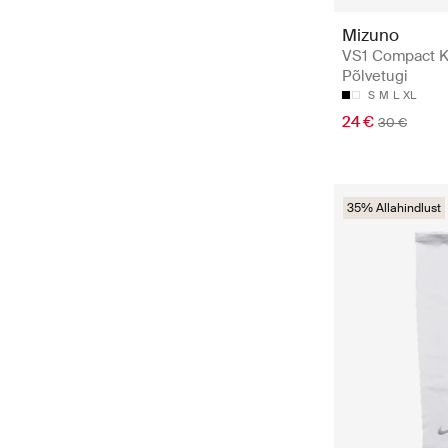
Mizuno
VS1 Compact K
Põlvetugi
S
M
L
XL
24 €
30 €
35% Allahindlust