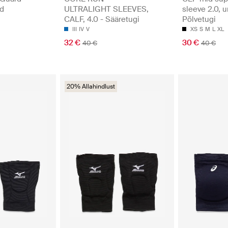
ed
ULTRALIGHT SLEEVES,
sleeve 2.0, u
CALF, 4.0 - Sääretugi
Põlvetugi
III
IV
V
XS
S
M
L
XL
32 €
30 €
40 €
40 €
20% Allahindlust