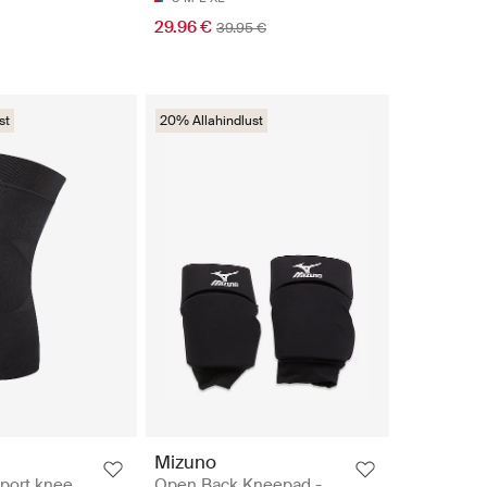
29.96 €
39.95 €
st
20% Allahindlust
Mizuno
port knee
Open Back Kneepad -