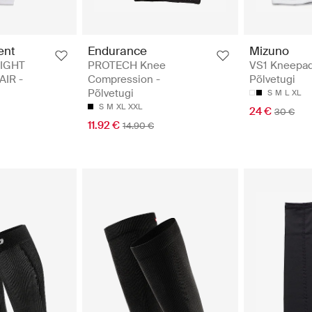
ent
Endurance
Mizuno
EIGHT
PROTECH Knee
VS1 Kneepad
AIR -
Compression -
Põlvetugi
Põlvetugi
S
M
L
XL
S
M
XL
XXL
24 €
30 €
11.92 €
14.90 €