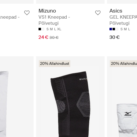
Mizuno
Asics
neepad -
VS1 Kneepad -
GEL KNEEPA
Põlvetugi
Põlvetugi
S
M
L
XL
S
M
L
24 €
30 €
30 €
20% Allahindlust
20% Allahindlu