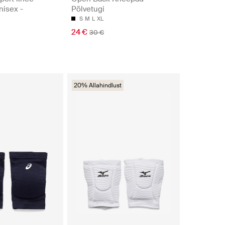
nisex -
Põlvetugi
S
M
L
XL
24 €
30 €
20% Allahindlust