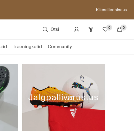
Klienditeenindus
0
0
Otsi
rid
Treeningkotid
Community
Jalgpallivarustus