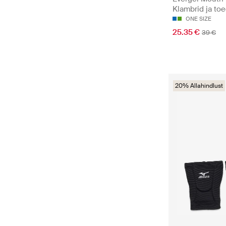
Klambrid ja to
ONE SIZE
25.35 €
39 €
20% Allahindlust