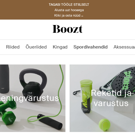
TAGASI TÖÖLE STIILSELT
Alusta uut hooaega
Kliki ja osta nüüd→
Riided
Õueriided
Kingad
Spordivahendid
Aksessuaa
Reketid ja
eeningvarustus
varustus