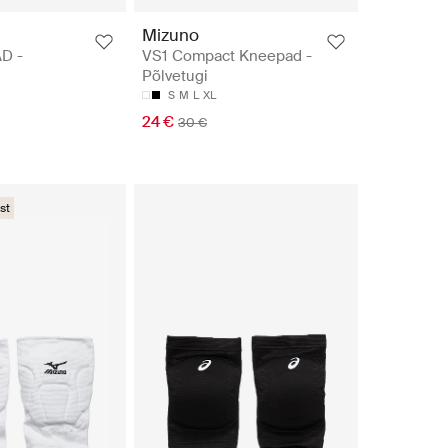
Mizuno
D -
VS1 Compact Kneepad -
Põlvetugi
S
M
L
XL
24 €
30 €
st