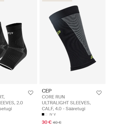
CEP
T,
CORE RUN
EEVES, 2.0
ULTRALIGHT SLEEVES,
setugi
CALF, 4.0 - Sääretugi
IV
V
30 €
40 €