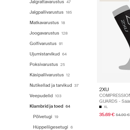
Jalgrattavarustus
47
Jalgpallivarustus
185
Matkavarustus
18
Joogavarustus
128
Golfivarustus
91
Ujumistarvikud
64
Poksivarustus
25
Käsipallivarustus
12
Nutikellad ja tarvikud
37
2XU
COMPRESSION
Veepudelid
103
GUARDS - Säär
Klambrid ja toed
64
XL
35.69 €
54.90 €
Põlvetugi
19
Hüppeliigesetugi
6