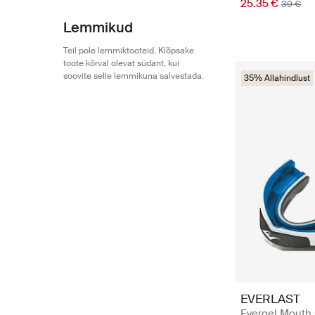
25.35 €
39 €
Lemmikud
Teil pole lemmiktooteid. Klõpsake
toote kõrval olevat südant, kui
soovite selle lemmikuna salvestada.
35% Allahindlust
EVERLAST
Evergel Mouth 