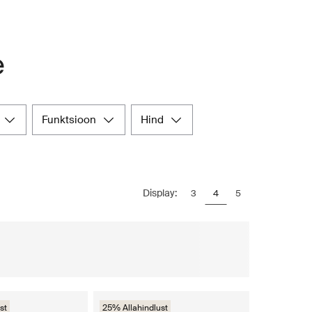
e
funktsioon
hind
Display:
3
4
5
st
25% Allahindlust