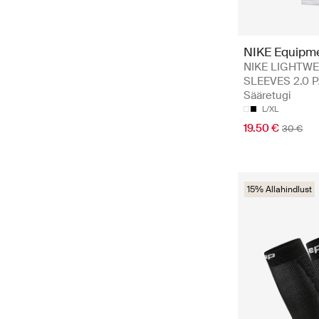
NIKE Equipm
NIKE LIGHTW
SLEEVES 2.0 P
Sääretugi
L/XL
19.50 €
30 €
15% Allahindlust