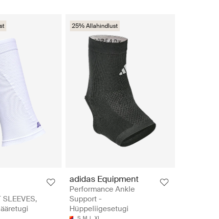
st
25% Allahindlust
adidas Equipment
Performance Ankle
 SLEEVES,
Support -
Sääretugi
Hüppeliigesetugi
S
M
L
XL