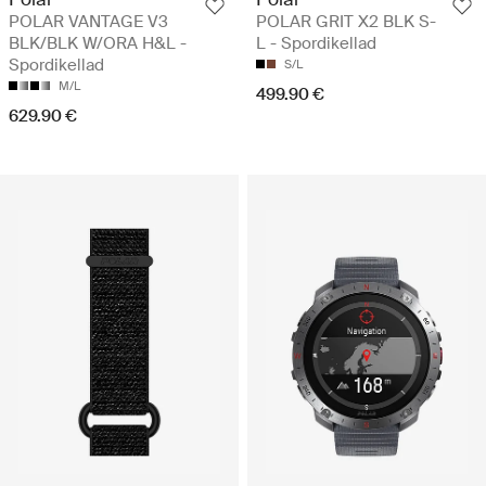
POLAR VANTAGE V3
POLAR GRIT X2 BLK S-
BLK/BLK W/ORA H&L -
L - Spordikellad
Spordikellad
S/L
M/L
499.90 €
629.90 €