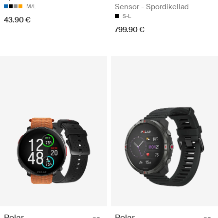
Sensor - Spordikellad
M/L
S-L
43.90 €
799.90 €
Polar
Polar