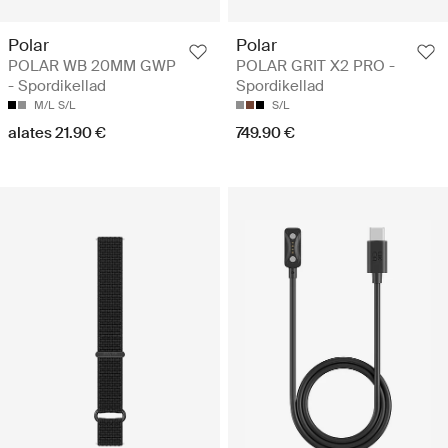
Polar
Polar
POLAR WB 20MM GWP
POLAR GRIT X2 PRO -
- Spordikellad
Spordikellad
M/L
S/L
S/L
alates 21.90 €
749.90 €