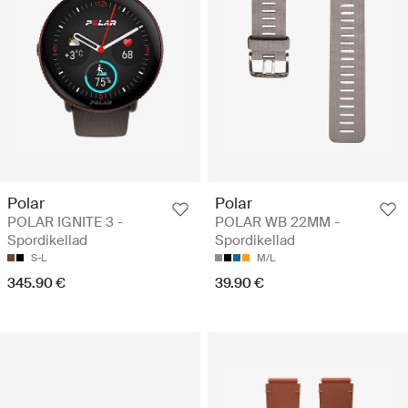
Polar
Polar
POLAR IGNITE 3 -
POLAR WB 22MM -
Spordikellad
Spordikellad
S-L
M/L
345.90 €
39.90 €