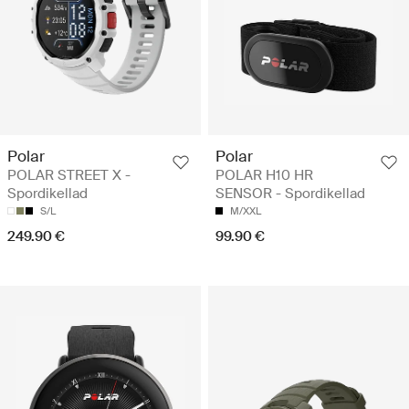
Polar
Polar
POLAR STREET X -
POLAR H10 HR
Spordikellad
SENSOR - Spordikellad
S/L
M/XXL
249.90 €
99.90 €