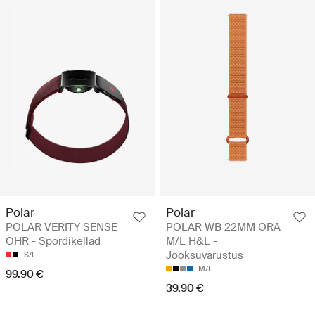
Polar
Polar
POLAR VERITY SENSE
POLAR WB 22MM ORA
OHR - Spordikellad
M/L H&L -
Jooksuvarustus
S/L
M/L
99.90 €
39.90 €