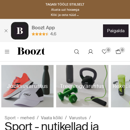
TAGASI TÖÖLE STIILSELT
Alusta uut hooaega
Kliki ja osta nüüd→
Boozt App
paigalda
4.6
0
0
Jooksuvarustus
Treeningvarustus
Reketi
Sport – mehed
Vaata kõiki
Varustus
Sport - nutikellad ja