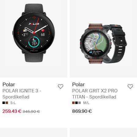
Polar
Polar
POLAR IGNITE 3 -
POLAR GRIT X2 PRO
Spordikellad
TITAN - Spordikellad
S-L
M/L
259.43 €
869.90 €
345.90 €