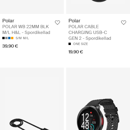
Polar
Polar
POLAR WB 22MM BLK
POLAR CABLE
M/L H&L - Spordikellad
CHARGING USB-C
GEN 2 - Spordikellad
S/M
M/L
ONE SIZE
39.90 €
19.90 €