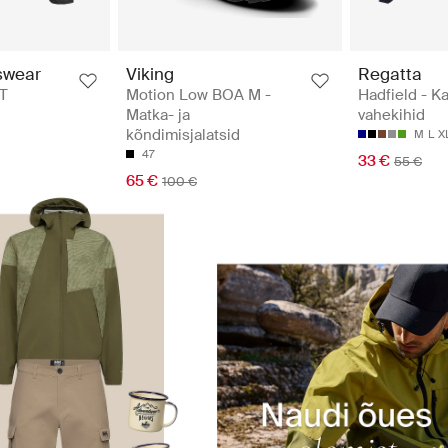
Viking
Regatta
swear
Motion Low BOA M -
Hadfield - K
T
Matka- ja
vahekihid
kõndimisjalatsid
M
L
X
47
33 €
55 €
65 €
100 €