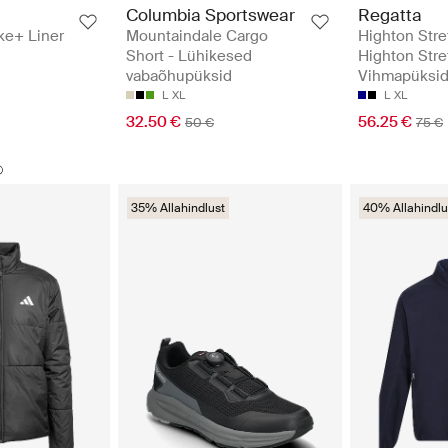
Columbia Sportswear
Regatta
ke+ Liner
Mountaindale Cargo
Highton Stre
Short - Lühikesed
Highton Stre
vabaõhupüksid
Vihmapüksi
L
XL
L
XL
32.50 €
56.25 €
50 €
75 €
35% Allahindlust
40% Allahindlu