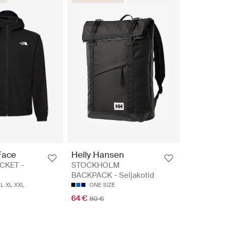
Face
Helly Hansen
CKET -
STOCKHOLM
BACKPACK - Seljakotid
L
XL
XXL
ONE SIZE
64 €
80 €