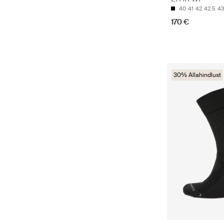
40
41
42
42.5
43
170 €
30% Allahindlust