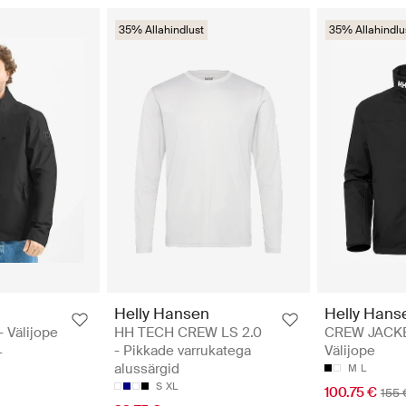
35% Allahindlust
35% Allahindlu
Helly Hansen
Helly Hans
 Välijope
HH TECH CREW LS 2.0
CREW JACKE
- Pikkade varrukatega
Välijope
L
alussärgid
M
L
S
XL
100.75 €
155 