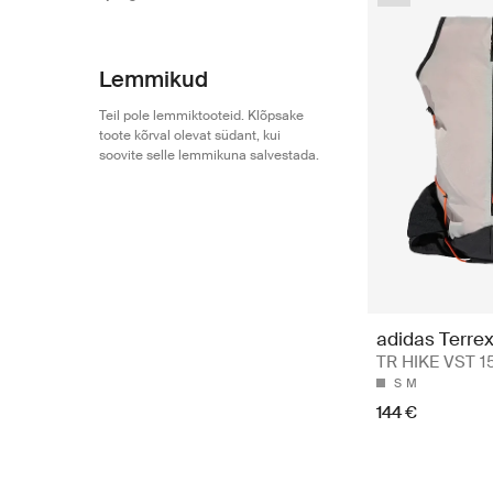
Lemmikud
Teil pole lemmiktooteid. Klõpsake
toote kõrval olevat südant, kui
soovite selle lemmikuna salvestada.
adidas Terre
TR HIKE VST 1
S
M
144 €