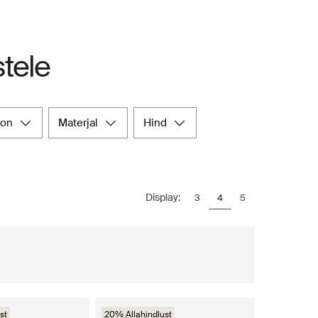
tele
oon
materjal
hind
Display:
3
4
5
st
20% Allahindlust