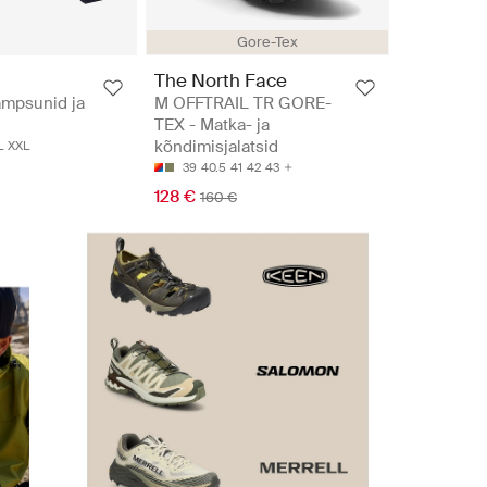
Gore-Tex
The North Face
ampsunid ja
M OFFTRAIL TR GORE-
TEX - Matka- ja
kõndimisjalatsid
L
XXL
39
40.5
41
42
43
128 €
160 €