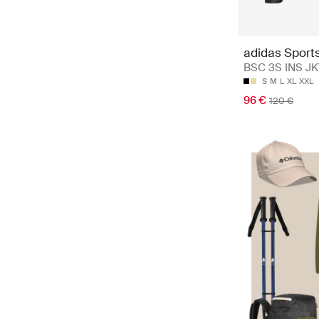
adidas Sport
BSC 3S INS JK
S
M
L
XL
XXL
96 €
120 €