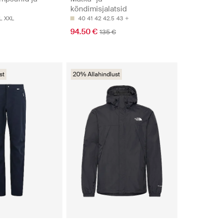
kõndimisjalatsid
L
XXL
40
41
42
42.5
43
94.50 €
135 €
st
20% Allahindlust