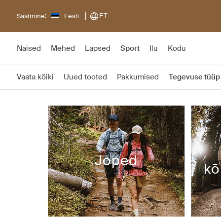
Saatmine:
Eesti
ET
Naised
Mehed
Lapsed
Sport
Ilu
Kodu
Vaata kõiki
Uued tooted
Pakkumised
Tegevuse tüüp
Joped
kõ