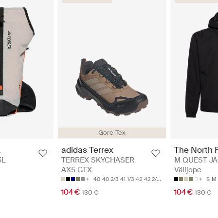
Gore-Tex
The North 
x
adidas Terrex
M QUEST JA
5L
TERREX SKYCHASER
Välijope
AX5 GTX
S
M
40
40 2/3
41 1/3
42
42 2/3
104 €
104 €
130 €
130 €