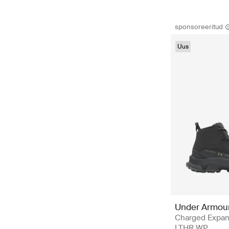
sponsoreeritud
Uus
Under Armou
Charged Expan
LTHR WP