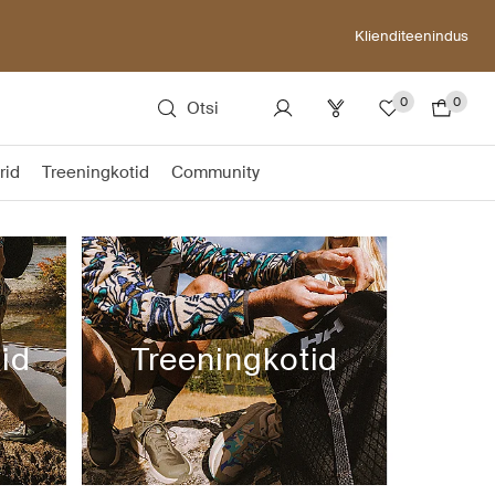
Klienditeenindus
0
0
Otsi
rid
Treeningkotid
Community
id
Treeningkotid