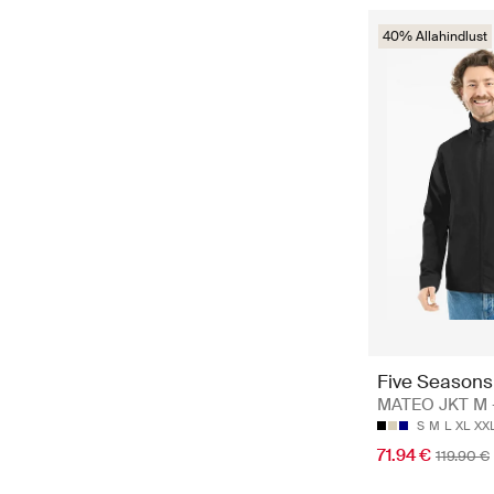
40% Allahindlust
Five Seasons
MATEO JKT M -
S
M
L
XL
XX
71.94 €
119.90 €