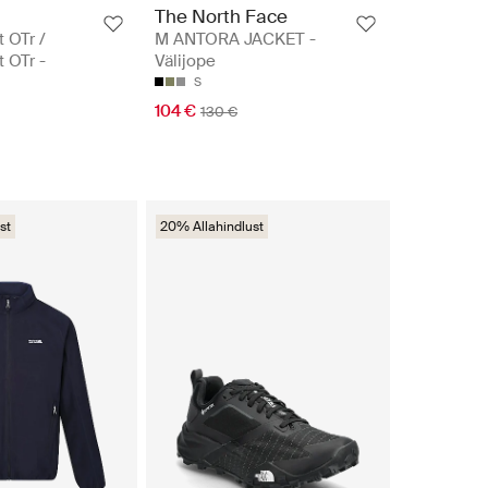
The North Face
t OTr /
M ANTORA JACKET -
t OTr -
Välijope
d
S
104 €
130 €
st
20% Allahindlust