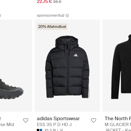
22.75 €
35 €
sponsoreeritud
20% Allahindlust
The North 
r
adidas Sportswear
M GLACIER 
se Mid
ESS 3S P D HD J
JACKET - Ka
XS
S
M
L
XL