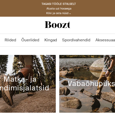
TAGASI TÖÖLE STIILSELT
Alusta uut hooaega
Kliki ja osta nüüd→
Riided
Õueriided
Kingad
Spordivahendid
Aksessuaa
Matka- ja
Vabaõhupüks
ndimisjalatsid