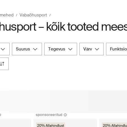
– mehed
Vabaõhusport
usport – kõik tooted mees
suurus
tegevus
värv
funktsi
sponsoreeritud
20% Allahindlust
20% Allahindlu