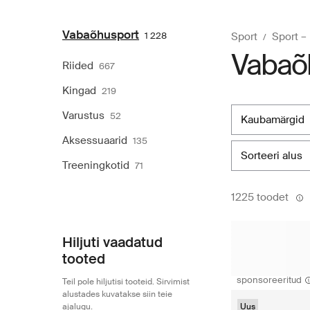
Vabaõhusport
1 228
Sport
Sport 
Vabaõh
Riided
667
Kingad
219
Varustus
52
kaubamärgid
Aksessuaarid
135
sorteeri alus
Treeningkotid
71
1225 toodet
Hiljuti vaadatud
tooted
sponsoreeritud
Teil pole hiljutisi tooteid. Sirvimist
alustades kuvatakse siin teie
ajalugu.
Uus