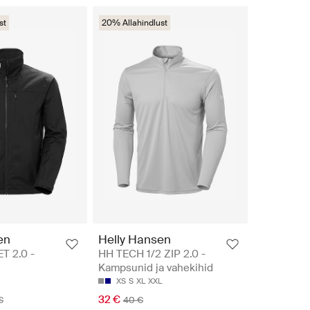
st
20% Allahindlust
en
Helly Hansen
T 2.0 -
HH TECH 1/2 ZIP 2.0 -
Kampsunid ja vahekihid
XS
S
XL
XXL
32 €
€
40 €