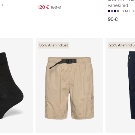
vahekihid
120 €
150 €
S
M
L
X
90 €
35% Allahindlust
25% Allahindlu