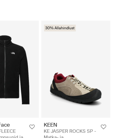
30% Allahindlust
Face
KEEN
FLEECE
KE JASPER ROCKS SP -
mpsunid ja
Matka- ja