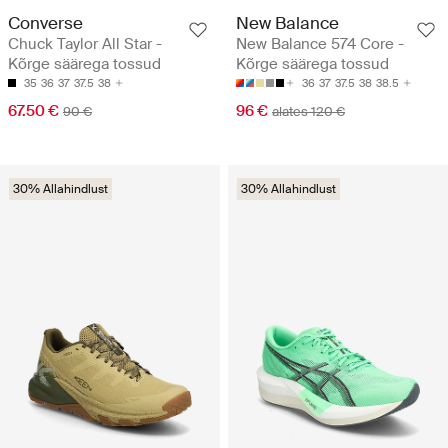
Converse
New Balance
Chuck Taylor All Star -
New Balance 574 Core -
Kõrge säärega tossud
Kõrge säärega tossud
35
36
37
37.5
38
36
37
37.5
38
38.5
67.50 €
96 €
90 €
alates 120 €
30% Allahindlust
30% Allahindlust