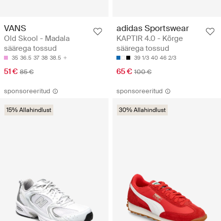
VANS
adidas Sportswear
Old Skool - Madala
KAPTIR 4.0 - Kõrge
säärega tossud
säärega tossud
35
36.5
37
38
38.5
39 1/3
40
46 2/3
51 €
65 €
85 €
100 €
sponsoreeritud
sponsoreeritud
15% Allahindlust
30% Allahindlust