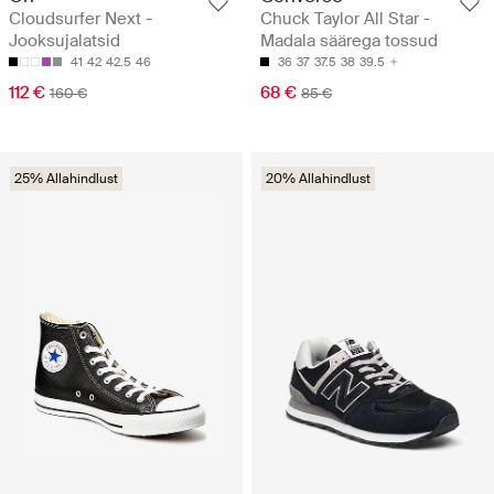
Cloudsurfer Next -
Chuck Taylor All Star -
Jooksujalatsid
Madala säärega tossud
41
42
42.5
46
36
37
37.5
38
39.5
112 €
68 €
160 €
85 €
25% Allahindlust
20% Allahindlust