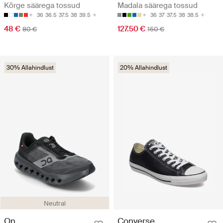
Kõrge säärega tossud
Madala säärega tossud
36
36.5
37.5
38
39.5
36
37
37.5
38
38.5
48 €
127.50 €
80 €
150 €
30% Allahindlust
20% Allahindlust
Neutral
On
Converse