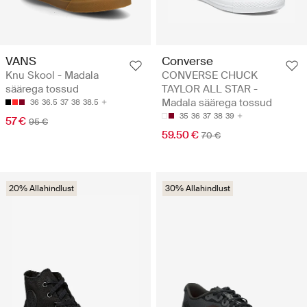
VANS
Converse
Knu Skool - Madala
CONVERSE CHUCK
säärega tossud
TAYLOR ALL STAR -
Madala säärega tossud
36
36.5
37
38
38.5
35
36
37
38
39
57 €
95 €
59.50 €
70 €
20% Allahindlust
30% Allahindlust