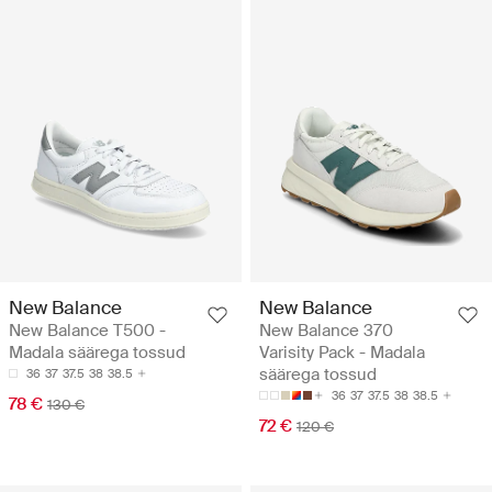
New Balance
New Balance
New Balance T500 -
New Balance 370
Madala säärega tossud
Varisity Pack - Madala
säärega tossud
36
37
37.5
38
38.5
36
37
37.5
38
38.5
78 €
130 €
72 €
120 €