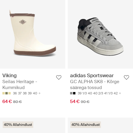
Viking
adidas Sportswear
Seilas Heritage -
GC ALPHA SK8 - Kõrge
Kummikud
säärega tossud
36
37
38
39
40
39 1/3
40
40 2/3
41 1/3
42
64 €
54 €
80 €
90 €
40% Allahindlust
40% Allahindlust