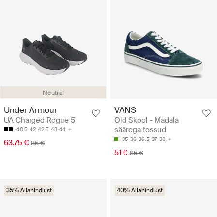
Neutral
VANS
Under Armour
Old Skool - Madala
UA Charged Rogue 5
säärega tossud
40.5
42
42.5
43
44
35
36
36.5
37
38
63.75 €
85 €
51 €
85 €
35% Allahindlust
40% Allahindlust