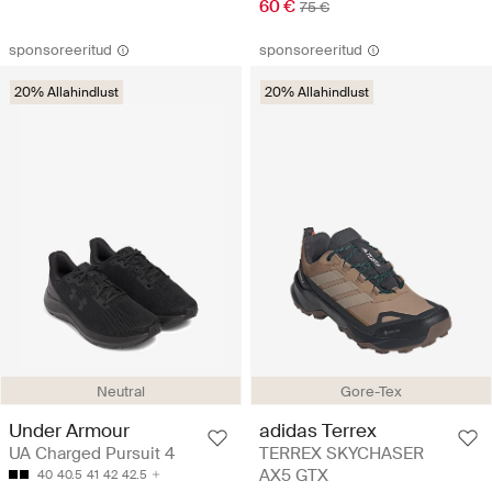
60 €
75 €
sponsoreeritud
sponsoreeritud
20% Allahindlust
20% Allahindlust
Neutral
Gore-Tex
Under Armour
adidas Terrex
UA Charged Pursuit 4
TERREX SKYCHASER
AX5 GTX
40
40.5
41
42
42.5