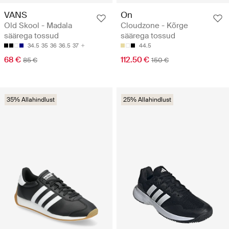
VANS
On
Old Skool - Madala
Cloudzone - Kõrge
säärega tossud
säärega tossud
34.5
35
36
36.5
37
44.5
68 €
112.50 €
85 €
150 €
35% Allahindlust
25% Allahindlust