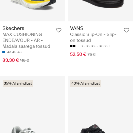
Skechers
VANS
MAX CUSHIONING
Classic Slip-On - Slip-
ENDEAVOUR - AR -
on tossud
Madala säärega tossud
35
36
36.5
37
38
43
45
46
52.50 €
75 €
83.30 €
119 €
35% Allahindlust
40% Allahindlust