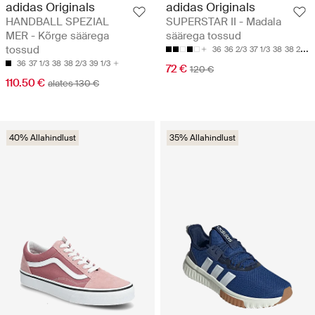
adidas Originals
adidas Originals
HANDBALL SPEZIAL
SUPERSTAR II - Madala
MER - Kõrge säärega
säärega tossud
tossud
36
36 2/3
37 1/3
38
38 2/3
36
37 1/3
38
38 2/3
39 1/3
72 €
120 €
110.50 €
alates 130 €
40% Allahindlust
35% Allahindlust