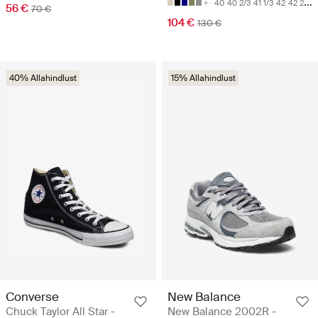
40
40 2/3
41 1/3
42
42 2/3
56 €
70 €
104 €
130 €
40% Allahindlust
15% Allahindlust
Converse
New Balance
Chuck Taylor All Star -
New Balance 2002R -