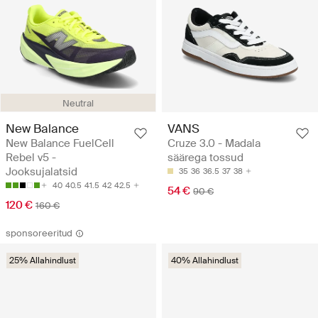
Neutral
New Balance
VANS
New Balance FuelCell
Cruze 3.0 - Madala
Rebel v5 -
säärega tossud
Jooksujalatsid
35
36
36.5
37
38
40
40.5
41.5
42
42.5
54 €
90 €
120 €
160 €
sponsoreeritud
25% Allahindlust
40% Allahindlust