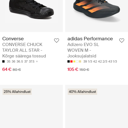
Converse
adidas Performance
CONVERSE CHUCK
Adizero EVO SL
TAYLOR ALL STAR -
WOVEN M -
Kõrge säärega tossud
Jooksujalatsid
35
36
36.5
37
37.5
39 1/3
42
42 2/3
43 1/3
64 €
105 €
80 €
150 €
25% Allahindlust
40% Allahindlust