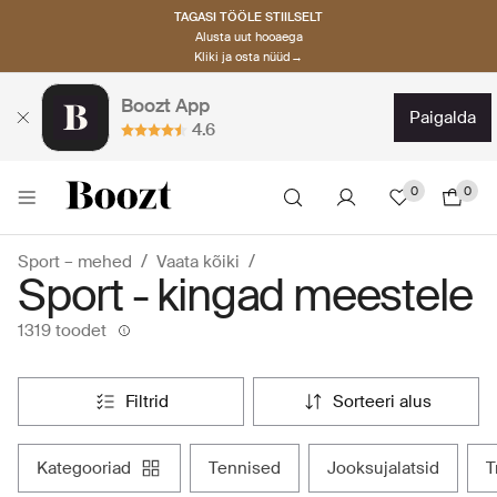
TAGASI TÖÖLE STIILSELT
Alusta uut hooaega
Kliki ja osta nüüd→
Boozt App
paigalda
4.6
0
0
Sport – mehed
Vaata kõiki
Sport - kingad meestele
1319 toodet
filtrid
sorteeri alus
kategooriad
tennised
jooksujalatsid