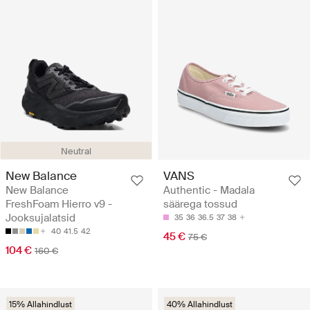
Neutral
New Balance
VANS
New Balance
Authentic - Madala
FreshFoam Hierro v9 -
säärega tossud
Jooksujalatsid
35
36
36.5
37
38
40
41.5
42
45 €
75 €
104 €
160 €
15% Allahindlust
40% Allahindlust