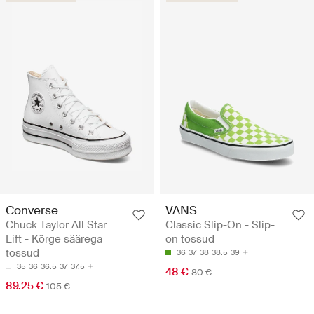
Converse
VANS
Chuck Taylor All Star
Classic Slip-On - Slip-
Lift - Kõrge säärega
on tossud
tossud
36
37
38
38.5
39
35
36
36.5
37
37.5
48 €
80 €
89.25 €
105 €