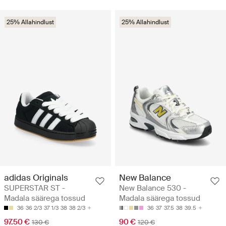
25% Allahindlust
25% Allahindlust
adidas Originals
New Balance
SUPERSTAR ST -
New Balance 530 -
Madala säärega tossud
Madala säärega tossud
36
36 2/3
37 1/3
38
38 2/3
36
37
37.5
38
39.5
97.50 €
90 €
130 €
120 €