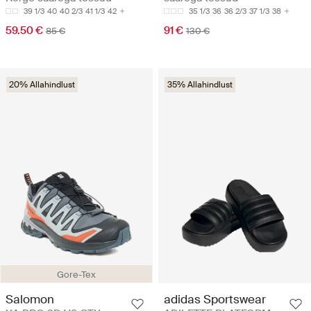
39 1/3
40
40 2/3
41 1/3
42
35 1/3
36
36 2/3
37 1/3
38
59.50 €
91 €
85 €
130 €
20% Allahindlust
35% Allahindlust
Gore-Tex
Salomon
adidas Sportswear