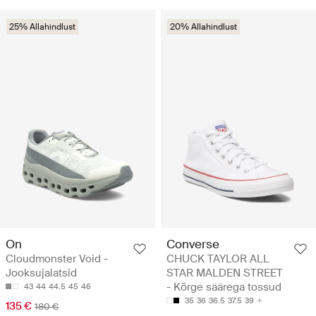
25% Allahindlust
20% Allahindlust
On
Converse
Cloudmonster Void -
CHUCK TAYLOR ALL
Jooksujalatsid
STAR MALDEN STREET
- Kõrge säärega tossud
43
44
44.5
45
46
35
36
36.5
37.5
39
135 €
180 €