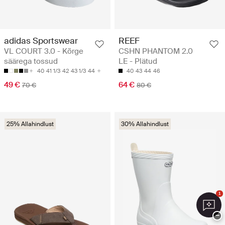
adidas Sportswear
REEF
VL COURT 3.0 - Kõrge
CSHN PHANTOM 2.0
säärega tossud
LE - Plätud
40
41 1/3
42
43 1/3
44
40
43
44
46
49 €
64 €
70 €
80 €
25% Allahindlust
30% Allahindlust
1
−