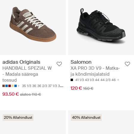
adidas Originals
Salomon
HANDBALL SPEZIAL W
XA PRO 3D V9 - Matka-
- Madala säärega
ja kõndimisjalatsid
tossud
41 1/3
43 1/3
44
44 2/3
46
35 1/3
36
36 2/3
37 1/3
38
120 €
150 €
93.50 €
alates 110 €
20% Allahindlust
40% Allahindlust