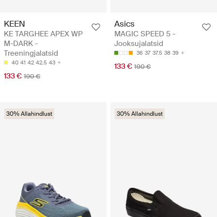
KEEN
Asics
KE TARGHEE APEX WP
MAGIC SPEED 5 -
M-DARK -
Jooksujalatsid
Treeningjalatsid
36
37
37.5
38
39
40
41
42
42.5
43
133 €
190 €
133 €
190 €
30% Allahindlust
30% Allahindlust