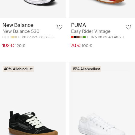
New Balance
PUMA
New Balance 530
Easy Rider Vintage
36
37
37.5
38
38.5
37.5
38
39
40
40.5
102 €
70 €
120 €
100 €
40% Allahindlust
15% Allahindlust