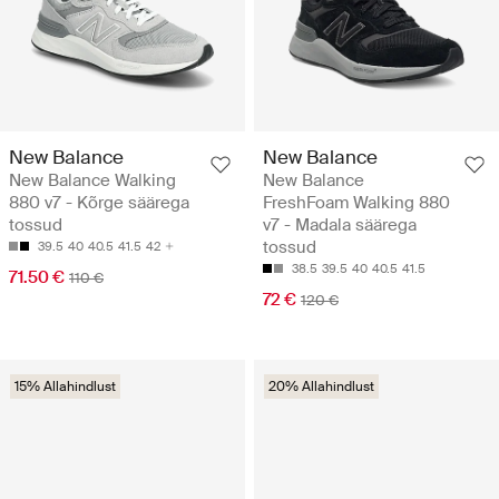
New Balance
New Balance
New Balance Walking
New Balance
880 v7 - Kõrge säärega
FreshFoam Walking 880
tossud
v7 - Madala säärega
tossud
39.5
40
40.5
41.5
42
38.5
39.5
40
40.5
41.5
71.50 €
110 €
72 €
120 €
15% Allahindlust
20% Allahindlust