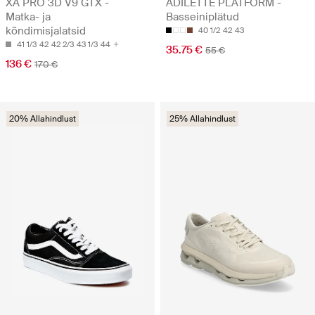
XA PRO 3D V9 GTX -
ADILETTE PLATFORM -
Matka- ja
Basseiniplätud
kõndimisjalatsid
40 1/2
42
43
41 1/3
42
42 2/3
43 1/3
44
35.75 €
55 €
136 €
170 €
20% Allahindlust
25% Allahindlust