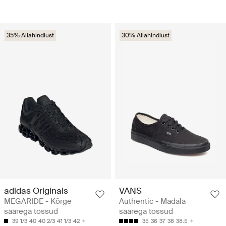
35% Allahindlust
30% Allahindlust
adidas Originals
VANS
MEGARIDE - Kõrge
Authentic - Madala
säärega tossud
säärega tossud
39 1/3
40
40 2/3
41 1/3
42
35
36
37
38
38.5