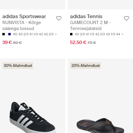
adidas Sportswear
adidas Tennis
RUNVISTA - Kõrge
GAMECOURT 2 M -
säärega tossud
Tennisejalatsid
40
40 2/3
41 1/3
42
42 2/3
40 2/3
41 1/3
42 2/3
43 1/3
44
39 €
52.50 €
60 €
70 €
30% Allahindlust
20% Allahindlust