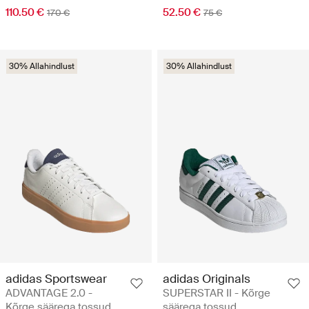
110.50 €
52.50 €
170 €
75 €
30% Allahindlust
30% Allahindlust
adidas Sportswear
adidas Originals
ADVANTAGE 2.0 -
SUPERSTAR II - Kõrge
Kõrge säärega tossud
säärega tossud