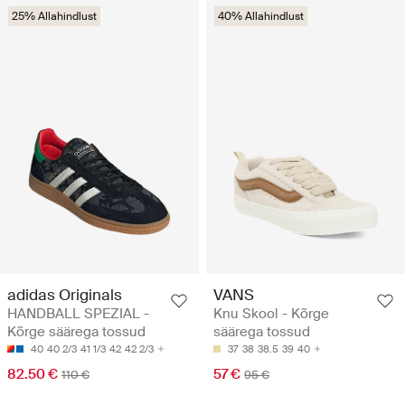
25% Allahindlust
40% Allahindlust
adidas Originals
VANS
HANDBALL SPEZIAL -
Knu Skool - Kõrge
Kõrge säärega tossud
säärega tossud
40
40 2/3
41 1/3
42
42 2/3
37
38
38.5
39
40
82.50 €
57 €
110 €
95 €