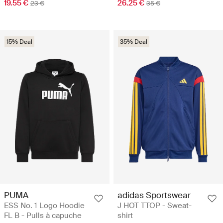
19.55 €
26.25 €
23 €
35 €
15% Deal
35% Deal
PUMA
adidas Sportswear
ESS No. 1 Logo Hoodie
J HOT TTOP - Sweat-
FL B - Pulls à capuche
shirt