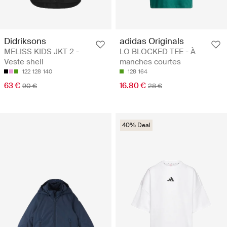
Didriksons
adidas Originals
MELISS KIDS JKT 2 -
LO BLOCKED TEE - À
Veste shell
manches courtes
122
128
140
128
164
63 €
16.80 €
90 €
28 €
40% Deal