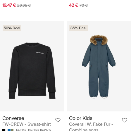
19.47 €
42 €
29.95 €
70 €
50% Deal
35% Deal
Converse
Color Kids
FW-CREW - Sweat-shirt
Coverall W. Fake Fur -
Combinaisons
132/147
147/163
163/175