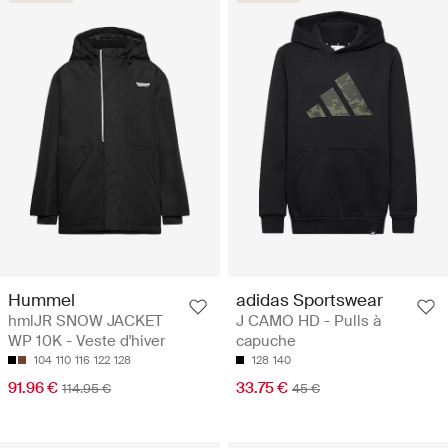
Hummel
adidas Sportswear
hmlJR SNOW JACKET
J CAMO HD - Pulls à
WP 10K - Veste d'hiver
capuche
104
110
116
122
128
128
140
91.96 €
33.75 €
114.95 €
45 €