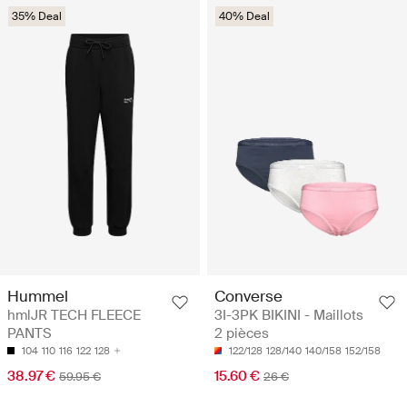
35% Deal
40% Deal
Hummel
Converse
hmlJR TECH FLEECE
3I-3PK BIKINI - Maillots
PANTS
2 pièces
104
110
116
122
128
122/128
128/140
140/158
152/158
38.97 €
15.60 €
59.95 €
26 €