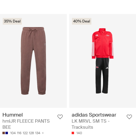
35% Deal
40% Deal
Hummel
adidas Sportswear
hmlJR FLEECE PANTS
LK MRVL SM TS -
BEE
Tracksuits
104
116
122
128
134
140