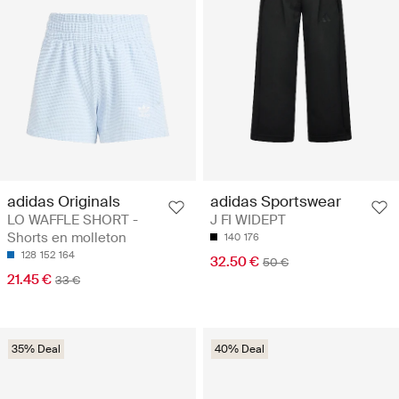
adidas Originals
adidas Sportswear
LO WAFFLE SHORT -
J FI WIDEPT
Shorts en molleton
140
176
128
152
164
32.50 €
50 €
21.45 €
33 €
35% Deal
40% Deal