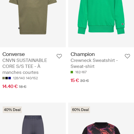
Converse
Champion
CNVN SUSTAINABLE
Crewneck Sweatshirt -
CORE S/S TEE - À
Sweat-shirt
manches courtes
162-167
128/140
140/152
15 €
30 €
14.40 €
18 €
40% Deal
60% Deal