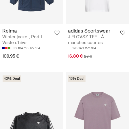
Reima
adidas Sportswear
Winter jacket, Portti -
J FI OVSZ TEE - À
Veste d'hiver
manches courtes
98
104
116
122
134
128
140
152
164
109.95 €
16.80 €
28 €
40% Deal
15% Deal