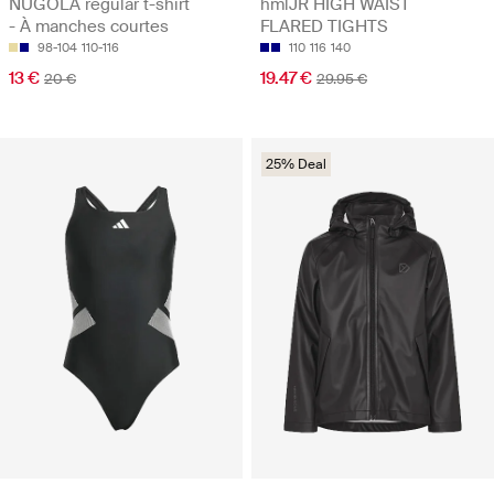
NUGOLA regular t-shirt
hmlJR HIGH WAIST
- À manches courtes
FLARED TIGHTS
98-104
110-116
110
116
140
13 €
19.47 €
20 €
29.95 €
25% Deal