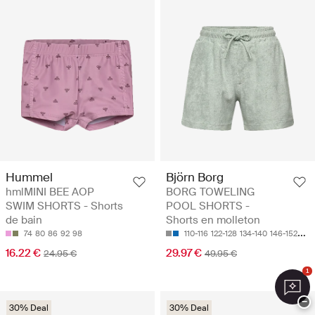
Hummel
Björn Borg
hmlMINI BEE AOP
BORG TOWELING
SWIM SHORTS - Shorts
POOL SHORTS -
de bain
Shorts en molleton
74
80
86
92
98
110-116
122-128
134-140
146-152
158
16.22 €
29.97 €
24.95 €
49.95 €
1
−
30% Deal
30% Deal