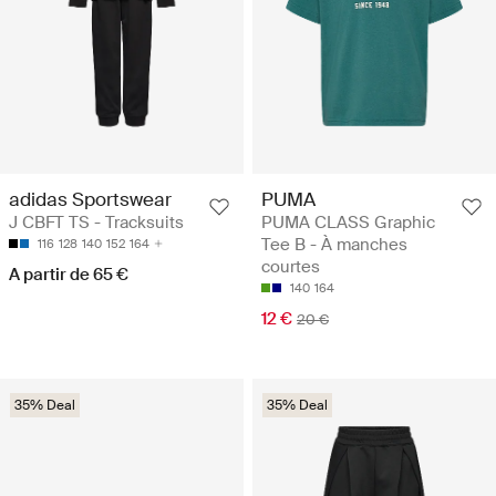
adidas Sportswear
PUMA
J CBFT TS - Tracksuits
PUMA CLASS Graphic
Tee B - À manches
116
128
140
152
164
courtes
A partir de 65 €
140
164
12 €
20 €
35% Deal
35% Deal