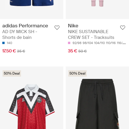
adidas Performance
Nike
AD DY MICK SH -
NIKE SUSTAINABLE
Shorts de bain
CREW SET - Tracksuits
140
92/98
98/104
104/110
110/116
116/122
17.50 €
35 €
35 €
50 €
50% Deal
50% Deal