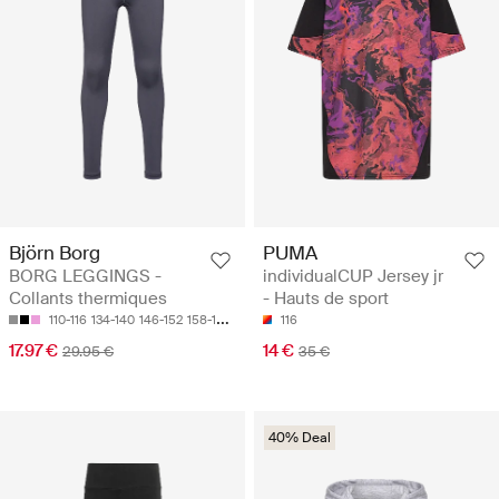
Björn Borg
PUMA
BORG LEGGINGS -
individualCUP Jersey jr
Collants thermiques
- Hauts de sport
110-116
134-140
146-152
158-164
170
116
17.97 €
14 €
29.95 €
35 €
40% Deal