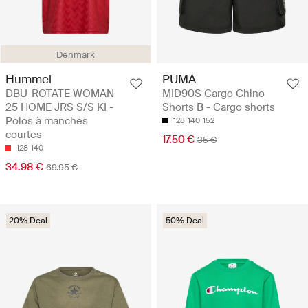
Denmark
Hummel
PUMA
DBU-ROTATE WOMAN
MID90S Cargo Chino
25 HOME JRS S/S KI -
Shorts B - Cargo shorts
Polos à manches
128
140
152
courtes
17.50 €
35 €
128
140
34.98 €
69.95 €
20% Deal
50% Deal