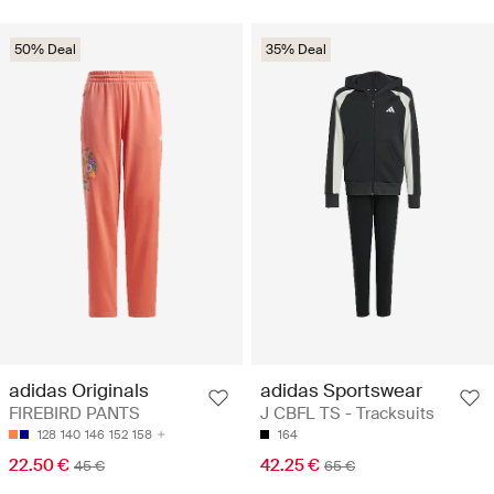
50% Deal
35% Deal
adidas Originals
adidas Sportswear
FIREBIRD PANTS
J CBFL TS - Tracksuits
128
140
146
152
158
164
22.50 €
42.25 €
45 €
65 €