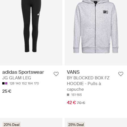
adidas Sportswear
VANS
JG GLAM LEG
BY BLOCKED BOX FZ
HOODIE - Pulls à
128
140
152
164
170
capuche
25 €
151-165
42 €
70 €
20% Deal
25% Deal