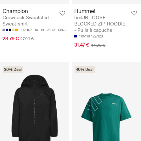
Champion
Hummel
Crewneck Sweatshirt -
hmlJR LOOSE
Sweat-shirt
BLOCKED ZIP HOODIE
- Pulls à capuche
102-107
114-119
126-131
138-143
150-155
110/116
122/128
23.79 €
27.99 €
31.47 €
44.95 €
30% Deal
40% Deal