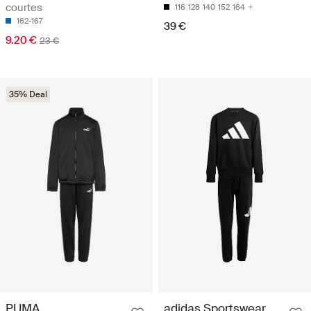
courtes
116
128
140
152
164
162-167
39 €
9.20 €
23 €
35% Deal
PUMA
adidas Sportswear