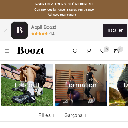
POUR UN RETOUR STYLÉ AU BUREAU
Commencez la nouvelle saison en beauté
Achetez maintenant →
Appli Boozt
installer
4.6
0
0
Football
Formation
D
Filles
Garçons