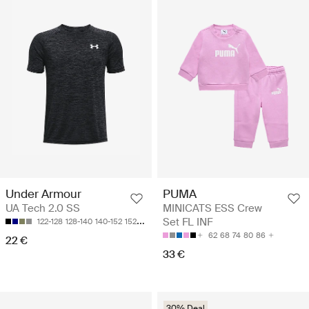
Under Armour
PUMA
UA Tech 2.0 SS
MINICATS ESS Crew
Set FL INF
122-128
128-140
140-152
152-158
158-170
62
68
74
80
86
22 €
33 €
30% Deal