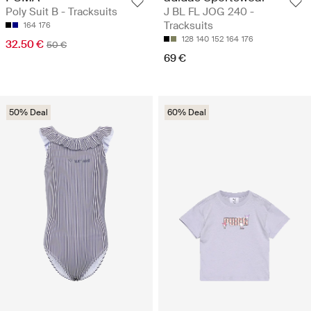
Poly Suit B - Tracksuits
J BL FL JOG 240 -
Tracksuits
164
176
128
140
152
164
176
32.50 €
50 €
69 €
50% Deal
60% Deal