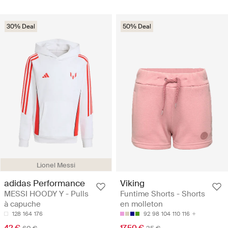
30% Deal
50% Deal
Lionel Messi
adidas Performance
Viking
MESSI HOODY Y - Pulls
Funtime Shorts - Shorts
à capuche
en molleton
128
164
176
92
98
104
110
116
42 €
17.50 €