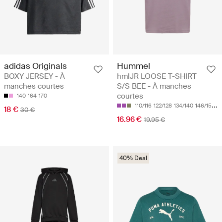
adidas Originals
Hummel
BOXY JERSEY - À
hmlJR LOOSE T-SHIRT
manches courtes
S/S BEE - À manches
courtes
140
164
170
110/116
122/128
134/140
146/152
1
18 €
30 €
16.96 €
19.95 €
40% Deal