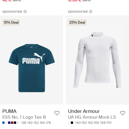
60 €
35 €
sponsorisé
sponsorisé
15% Deal
25% Deal
PUMA
Under Armour
ESS No. 1 Logo Tee B
UA HG Armour Mock LS
128
140
152
164
176
140-152
152-158
158-170