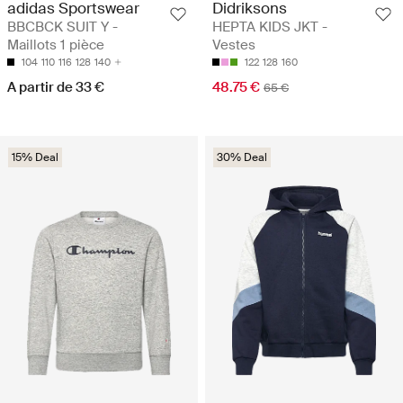
adidas Sportswear
Didriksons
BBCBCK SUIT Y -
HEPTA KIDS JKT -
Maillots 1 pièce
Vestes
104
110
116
128
140
122
128
160
A partir de 33 €
48.75 €
65 €
15% Deal
30% Deal