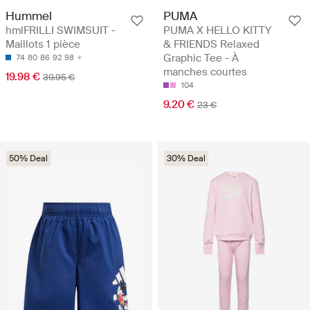
Hummel
PUMA
hmlFRILLI SWIMSUIT -
PUMA X HELLO KITTY
Maillots 1 pièce
& FRIENDS Relaxed
Graphic Tee - À
74
80
86
92
98
manches courtes
19.98 €
39.95 €
104
9.20 €
23 €
50% Deal
30% Deal