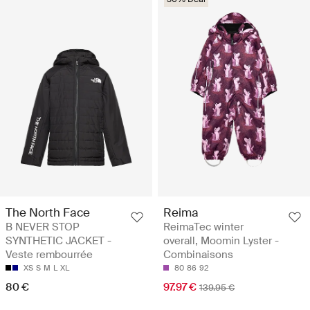
The North Face
Reima
B NEVER STOP
ReimaTec winter
SYNTHETIC JACKET -
overall, Moomin Lyster -
Veste rembourrée
Combinaisons
XS
S
M
L
XL
80
86
92
80 €
97.97 €
139.95 €