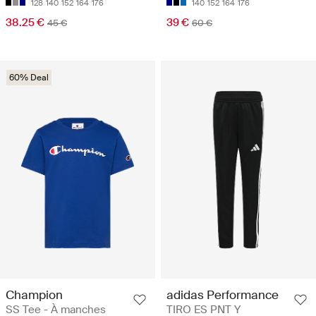
128
140
152
164
176
140
152
164
176
38.25 €
39 €
45 €
60 €
60% Deal
Champion
adidas Performance
SS Tee - À manches
TIRO ES PNT Y