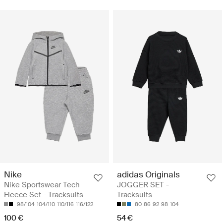
Nike
adidas Originals
Nike Sportswear Tech
JOGGER SET -
Fleece Set - Tracksuits
Tracksuits
98/104
104/110
110/116
116/122
80
86
92
98
104
100 €
54 €