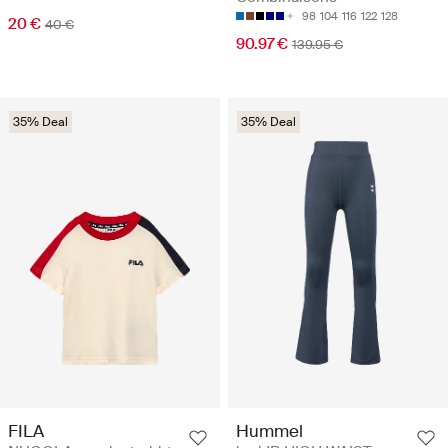
98
104
116
122
128
20 €
40 €
90.97 €
139.95 €
35% Deal
35% Deal
FILA
Hummel