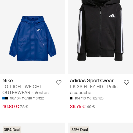
Nike
adidas Sportswear
LO-LIGHT WEIGHT
LK 3S FL FZ HD - Pulls
OUTERWEAR - Vestes
à capuche
98/104
110/116
116/122
104
110
116
122
128
46.80 €
36.75 €
78 €
49 €
35% Deal
35% Deal