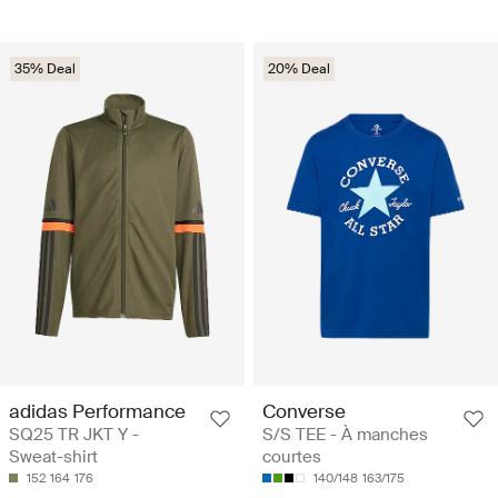
35% Deal
20% Deal
adidas Performance
Converse
SQ25 TR JKT Y -
S/S TEE - À manches
Sweat-shirt
courtes
152
164
176
140/148
163/175