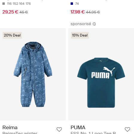
116
152
164
176
74
29.25 €
17.98 €
45 €
44.95 €
sponsorisé
20% Deal
15% Deal
Reima
PUMA
ReimaTec winter
ESS No. 1 Logo Tee B