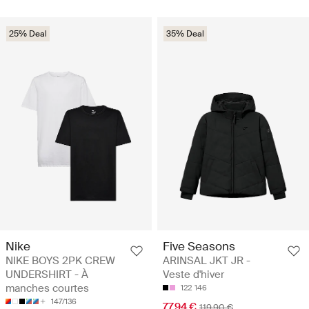
25% Deal
35% Deal
Nike
Five Seasons
NIKE BOYS 2PK CREW
ARINSAL JKT JR -
UNDERSHIRT - À
Veste d'hiver
manches courtes
122
146
147/136
77.94 €
119.90 €