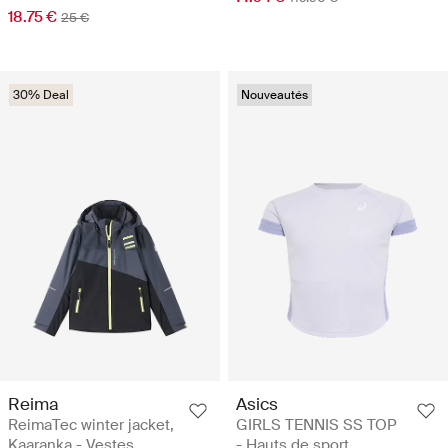
18.75 €
25 €
30% Deal
Nouveautés
Reima
Asics
ReimaTec winter jacket,
GIRLS TENNIS SS TOP
Kaaranka - Vestes
- Hauts de sport