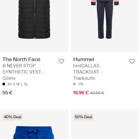
The North Face
Hummel
B NEVER STOP
hmlDALLAS
SYNTHETIC VEST -
TRACKSUIT -
Gilets
Tracksuits
XS
S
M
L
XL
176
55 €
19.98 €
49.95 €
40% Deal
50% Deal