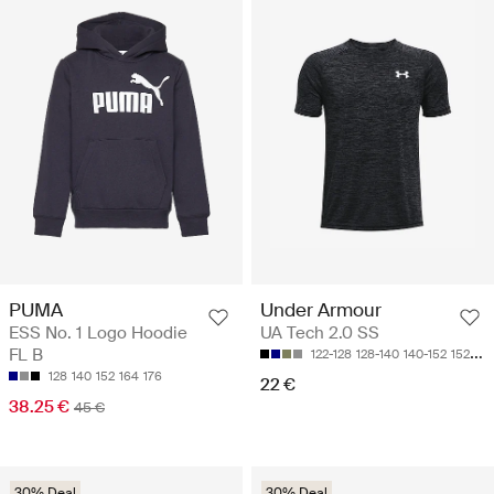
PUMA
Under Armour
ESS No. 1 Logo Hoodie
UA Tech 2.0 SS
FL B
122-128
128-140
140-152
152-158
128
140
152
164
176
22 €
38.25 €
45 €
30% Deal
30% Deal