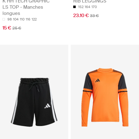
K HH TECH GRAPHIC
RIB LEGGINGS
LS TOP - Manches
152
164
170
longues
23.10 €
33 €
98
104
110
116
122
15 €
25 €