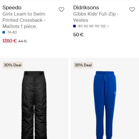
Speedo
Didriksons
Girls Learn to Swim
Gibbs Kids' Full-Zip -
Printed Crossback -
Vestes
Maillots 1 pièce
80
92
98
110
122
74-80
50 €
17.60 €
44 €
30% Deal
35% Deal