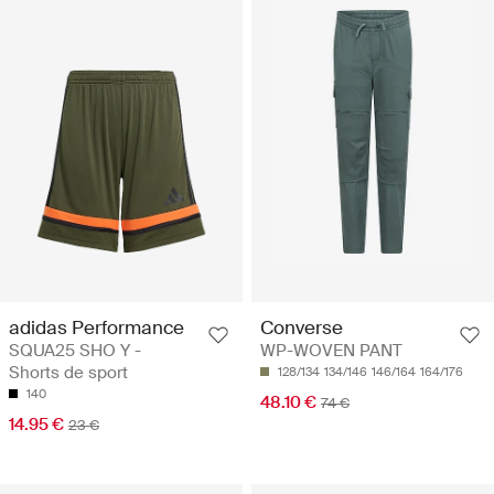
adidas Performance
Converse
SQUA25 SHO Y -
WP-WOVEN PANT
Shorts de sport
128/134
134/146
146/164
164/176
140
48.10 €
74 €
14.95 €
23 €