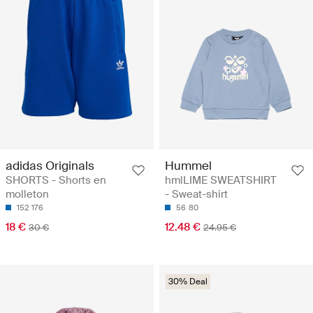
adidas Originals
Hummel
SHORTS - Shorts en
hmlLIME SWEATSHIRT
molleton
- Sweat-shirt
152
176
56
80
18 €
12.48 €
30 €
24.95 €
30% Deal