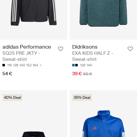
adidas Performance
Didriksons
SQ25 PRE JKTY -
EXA KIDS HALF Z -
Sweat-shirt
Sweat-shirt
116
128
140
152
164
128
140
54 €
39 €
60 €
40% Deal
35% Deal