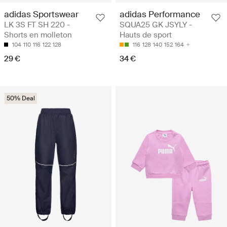
adidas Sportswear
adidas Performance
LK 3S FT SH 220 -
SQUA25 GK JSYLY -
Shorts en molleton
Hauts de sport
104
110
116
122
128
116
128
140
152
164
29 €
34 €
50% Deal