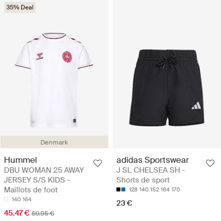
35% Deal
Denmark
Hummel
adidas Sportswear
DBU WOMAN 25 AWAY
J SL CHELSEA SH -
JERSEY S/S KIDS -
Shorts de sport
Maillots de foot
128
140
152
164
170
140
164
23 €
45.47 €
69.95 €