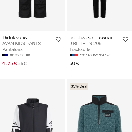
Didriksons
adidas Sportswear
AVAN KIDS PANTS -
J BL TR TS 205 -
Pantalons
Tracksuits
80
92
98
110
128
140
152
164
176
41.25 €
50 €
55 €
35% Deal