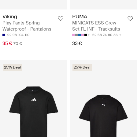
Viking
PUMA
Play Pants Spring
MINICATS ESS Crew
Waterproof - Pantalons
Set FL INF - Tracksuits
92
98
104
110
62
68
74
80
86
35 €
33 €
70 €
25% Deal
25% Deal