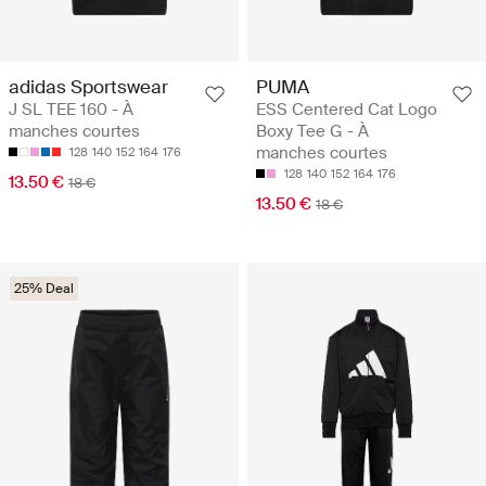
adidas Sportswear
PUMA
J SL TEE 160 - À
ESS Centered Cat Logo
manches courtes
Boxy Tee G - À
manches courtes
128
140
152
164
176
128
140
152
164
176
13.50 €
18 €
13.50 €
18 €
25% Deal