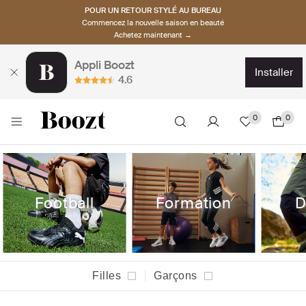
POUR UN RETOUR STYLÉ AU BUREAU
Commencez la nouvelle saison en beauté
Achetez maintenant →
Appli Boozt
installer
4.6
0
0
Football
Formation
D
Filles
Garçons