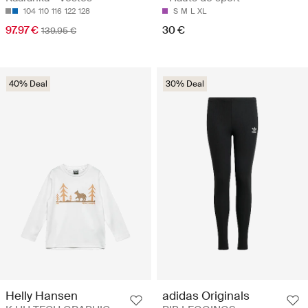
104
110
116
122
128
S
M
L
XL
97.97 €
30 €
139.95 €
40% Deal
30% Deal
Helly Hansen
adidas Originals