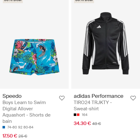
Speedo
adidas Performance
Boys Learn to Swim
TIRO24 TRJKTY -
Digital Allover
Sweat-shirt
Aquashort - Shorts de
164
bain
34.30 €
49 €
74-80
92
80-84
17.50 €
25 €