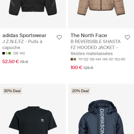
adidas Sportswear
The North Face
J Z.N.E.FZ - Pulls à
B REVERSIBLE SHASTA
capuche
FZ HOODED JACKET -
Vestes matelassées
128
140
117-122
135-144
145-151
152-161
52.50 €
75 €
100 €
125 €
30% Deal
20% Deal