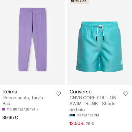
50% Deal
Reima
Converse
Fleece pants, Tarvis -
CNVB CORE PULL-ON
Bas
SWIM TRUNK - Shorts
de bain
110
116
122
128
134
92 CM
110 CM
39.95 €
12.50 €
25 €