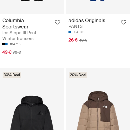
Columbia
adidas Originals
Sportswear
PANTS
Ice Slope III Pant -
164
176
Winter trousers
26 €
40 €
104
116
49 €
70 €
30% Deal
20% Deal