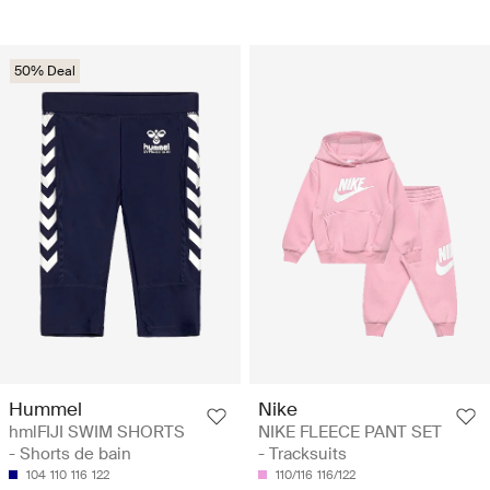
50% Deal
Hummel
Nike
hmlFIJI SWIM SHORTS
NIKE FLEECE PANT SET
- Shorts de bain
- Tracksuits
104
110
116
122
110/116
116/122