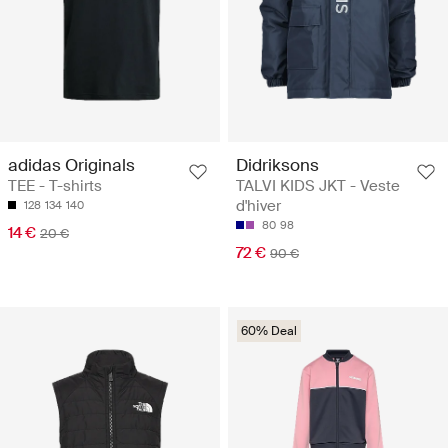
adidas Originals
Didriksons
TEE - T-shirts
TALVI KIDS JKT - Veste
d'hiver
128
134
140
80
98
14 €
20 €
72 €
90 €
60% Deal