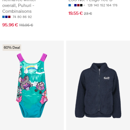
overall, Puhuri -
128
140
152
164
176
Combinaisons
19.55 €
23 €
74
80
86
92
95.96 €
119.95 €
60% Deal