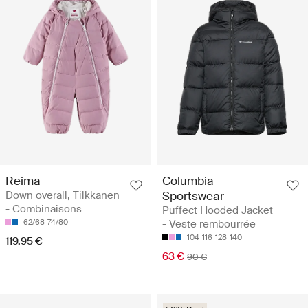
Reima
Columbia
Down overall, Tilkkanen
Sportswear
- Combinaisons
Puffect Hooded Jacket
62/68
74/80
- Veste rembourrée
104
116
128
140
119.95 €
63 €
90 €