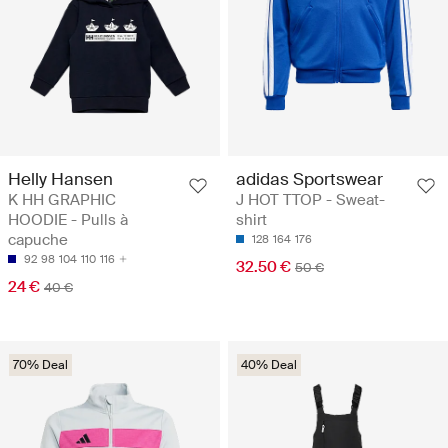
Helly Hansen
adidas Sportswear
K HH GRAPHIC
J HOT TTOP - Sweat-
HOODIE - Pulls à
shirt
capuche
128
164
176
92
98
104
110
116
32.50 €
50 €
24 €
40 €
70% Deal
40% Deal