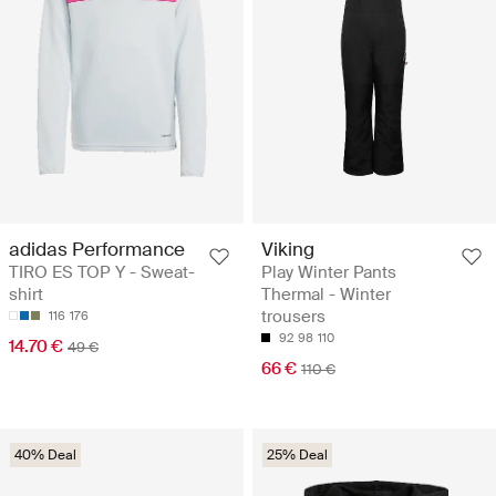
adidas Performance
Viking
TIRO ES TOP Y - Sweat-
Play Winter Pants
shirt
Thermal - Winter
trousers
116
176
92
98
110
14.70 €
49 €
66 €
110 €
40% Deal
25% Deal