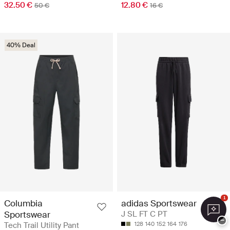
32.50 €
12.80 €
50 €
16 €
40% Deal
1
Columbia
adidas Sportswear
Sportswear
J SL FT C PT
−
Tech Trail Utility Pant
128
140
152
164
176