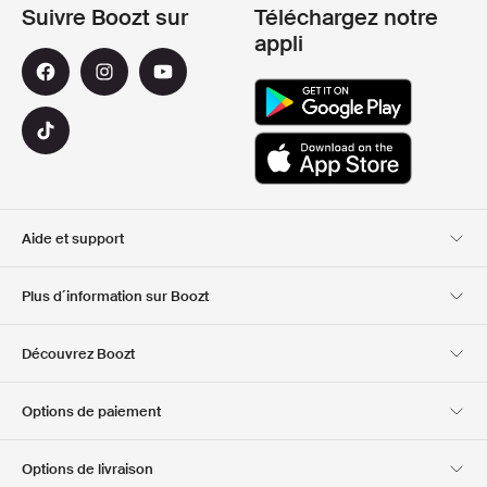
Suivre Boozt sur
Téléchargez notre
appli
Aide et support
Service client
Livraison
Plus d´information sur Boozt
Retours
Paiement
A propos de nous
Bon d'achat officiel
Découvrez Boozt
Cartes cadeaux
Nos applis
Carrière
Informations sur
Club Boozt
Options de paiement
l'entreprise
Investor relations
Responsabilité
Options de livraison