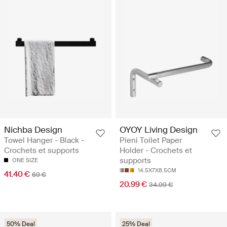
Nichba Design
OYOY Living Design
Towel Hanger - Black -
Pieni Toilet Paper
Crochets et supports
Holder - Crochets et
supports
ONE SIZE
14.5X7X8.5CM
41.40 €
69 €
20.99 €
34.99 €
50% Deal
25% Deal