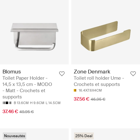
Blomus
Zone Denmark
Toilet Paper Holder -
Toilet roll holder Ume -
14,5 x 13,5 cm - MODO
Crochets et supports
- Matt - Crochets et
16.4X7.6X4CM
supports
37.56 €
46.95 €
B 13.6CM
H 9.6CM
L 14.5CM
37.46 €
49.95 €
Nouveautés
25% Deal