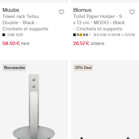
Muubs
Blomus
Towel rack Tetsu
Toilet Paper Holder - 9
Double - Black -
x 13 cm - MODO - Black
Crochets et supports
- Crochets et supports
ONE SIZE
B 9.1CM
H 23CM
L 13.1CM
58.50 €
26.57 €
78 €
37.95 €
Nouveautés
25% Deal