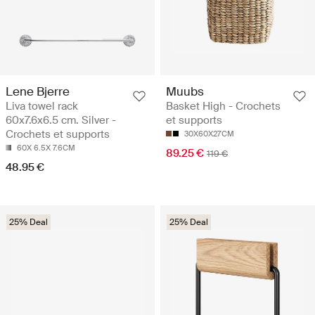
Lene Bjerre
Muubs
Liva towel rack
Basket High - Crochets
60x7.6x6.5 cm. Silver -
et supports
Crochets et supports
30X60X27CM
60X 6.5X 7.6CM
89.25 €
119 €
48.95 €
25% Deal
25% Deal