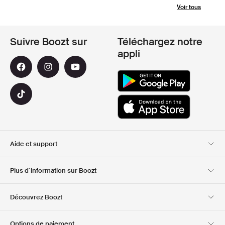
Voir tous
Suivre Boozt sur
Téléchargez notre
appli
Aide et support
Service client
Livraison
Plus d´information sur Boozt
Retours
Paiement
A propos de nous
Bon d'achat officiel
Découvrez Boozt
Cartes cadeaux
Nos applis
Carrière
Informations sur
Club Boozt
Options de paiement
l'entreprise