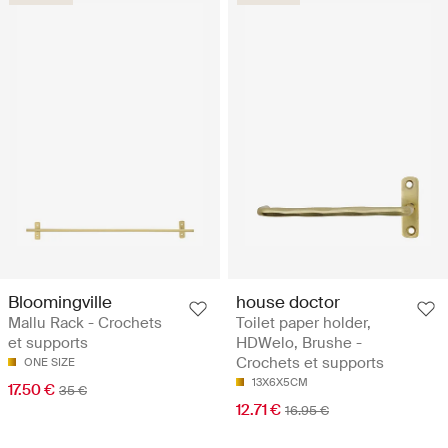
Bloomingville
house doctor
Mallu Rack - Crochets
Toilet paper holder,
et supports
HDWelo, Brushe -
Crochets et supports
ONE SIZE
13X6X5CM
17.50 €
35 €
12.71 €
16.95 €