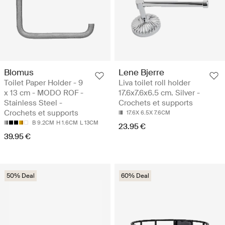
Blomus
Lene Bjerre
Toilet Paper Holder - 9
Liva toilet roll holder
x 13 cm - MODO ROF -
17.6x7.6x6.5 cm. Silver -
Stainless Steel -
Crochets et supports
Crochets et supports
17.6X 6.5X 7.6CM
B 9.2CM
H 1.6CM
L 13CM
23.95 €
39.95 €
50% Deal
60% Deal