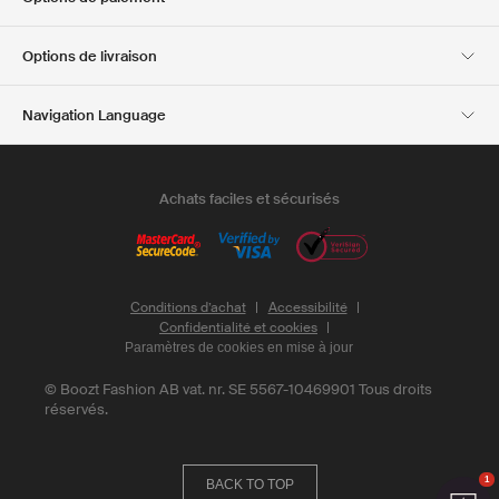
Investor relations
Responsabilité
Options de livraison
Presse et récompenses
Boozt Outlet
Navigation Language
French
English
Achats faciles et sécurisés
conditions de vente et de livraison
Conditions d’achat
Accessibilité
Confidentialité et cookies
Paramètres de cookies en mise à jour
©
Boozt Fashion AB vat. nr. SE 5567-10469901
Tous droits
réservés.
1
BACK TO TOP