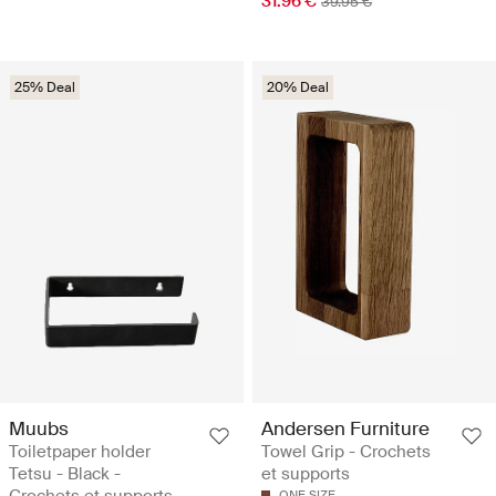
31.96 €
39.95 €
25% Deal
20% Deal
Muubs
Andersen Furniture
Toiletpaper holder
Towel Grip - Crochets
Tetsu - Black -
et supports
ONE SIZE