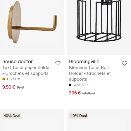
house doctor
Bloomingville
Text Toilet paper holder
Klemens Toilet Roll
- Crochets et supports
Holder - Crochets et
supports
H12.5CM
ONE SIZE
9.50 €
19 €
7.96 €
19.90 €
40% Deal
40% Deal