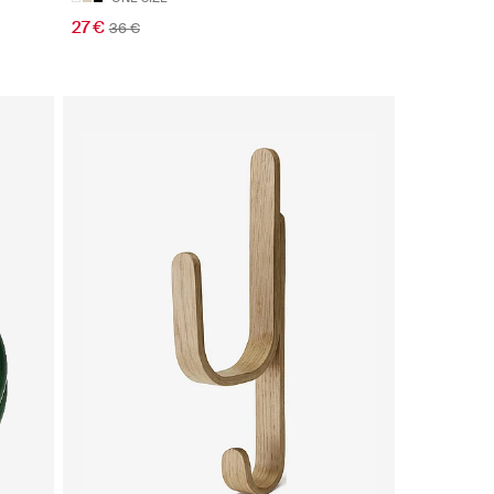
27 €
36 €