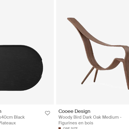
n
Cooee Design
x40cm Black
Woody Bird Dark Oak Medium -
Plateaux
Figurines en bois
ONE SIZE