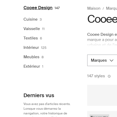
Cooee Design
147
Maison
Marqu
Cooee
Cuisine
3
Vaisselle
11
Cooee Design es
Textiles
6
marque a pour am
urbaine et de l'
Intérieur
125
serviettes, tou
invitent à crée
Meubles
8
marques
dernières créati
ligne Boozt.com.
Extérieur
1
renommée de Coo
147 styles
acquérir aisémen
Derniers vus
Vous avez pas d'articles récents.
Lorsque vous démarrez la
navigation, votre historique de