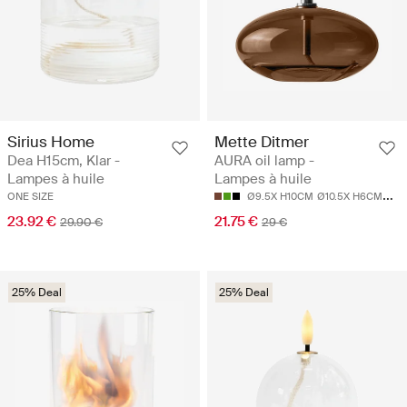
Sirius Home
Mette Ditmer
Dea H15cm, Klar -
AURA oil lamp -
Lampes à huile
Lampes à huile
ONE SIZE
Ø9.5X H10CM
Ø10.5X H6CM
Ø10
23.92 €
21.75 €
29.90 €
29 €
25% Deal
25% Deal