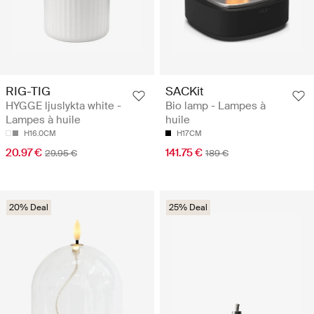
RIG-TIG
SACKit
HYGGE ljuslykta white -
Bio lamp - Lampes à
Lampes à huile
huile
H16.0CM
H17CM
20.97 €
141.75 €
29.95 €
189 €
20% Deal
25% Deal