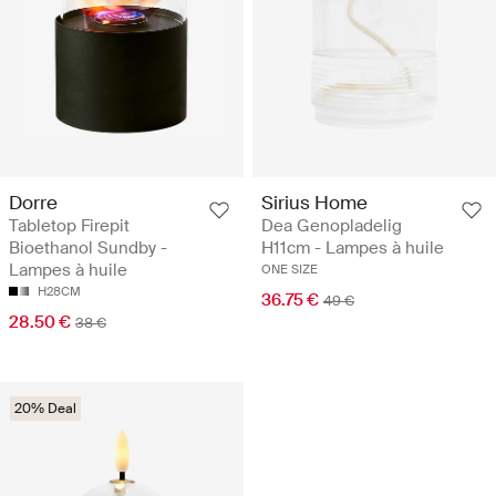
Dorre
Sirius Home
Tabletop Firepit
Dea Genopladelig
Bioethanol Sundby -
H11cm - Lampes à huile
Lampes à huile
ONE SIZE
H28CM
36.75 €
49 €
28.50 €
38 €
20% Deal