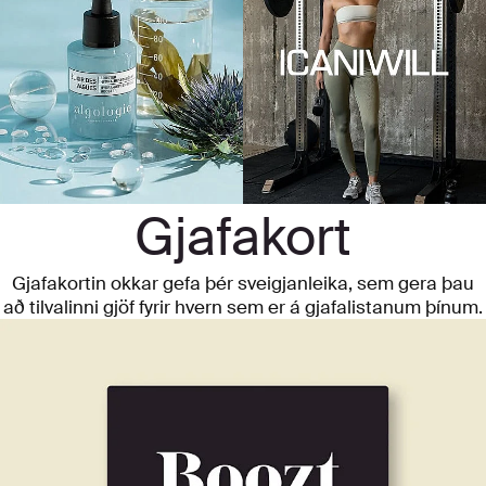
Gjafakort
Gjafakortin okkar gefa þér sveigjanleika, sem gera þau
að tilvalinni gjöf fyrir hvern sem er á gjafalistanum þínum.