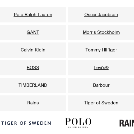
Vinsælustu vörumerkin fyrir hann
Polo Ralph Lauren
Oscar Jacobson
GANT
Morris Stockholm
Calvin Klein
Tommy Hilfiger
BOSS
Levi's®
TIMBERLAND
Barbour
Rains
Tiger of Sweden