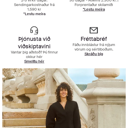
2-3 virkir dagar.
30 dagar - Aðeins 2.300 kr. |
Sendingarkostnaður frá
Forprentaður skilamiði
1.590 kr
*Lestu meira
*Lestu meira
Þjónusta við
Fréttabréf
Fáðu innblástur frá nýjum
viðskiptavini
vörum og sértilboðum.
Vantar þig aðstoð? Þú finnur
Skráðu þig
okkur hér
Smelltu hér