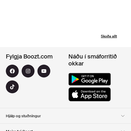
Skoða allt
Fylgja Boozt.com
Náðu í smáforritið
okkar
Hjálp og stuðningur
Viðskiptavinaþjónusta
Afhending