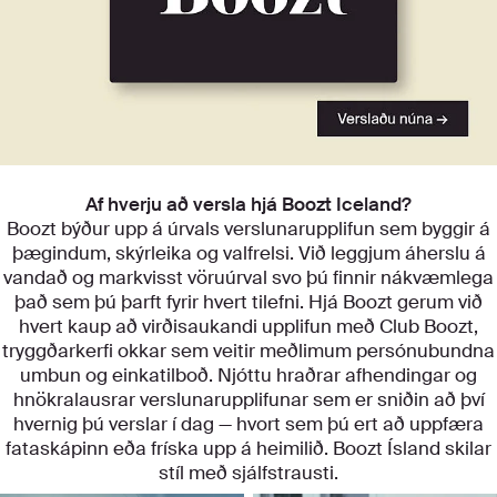
Kynntu þér flokkana okkar
Af hverju að versla hjá Boozt Iceland?
Boozt býður upp á úrvals verslunarupplifun sem byggir á
þægindum, skýrleika og valfrelsi. Við leggjum áherslu á
vandað og markvisst vöruúrval svo þú finnir nákvæmlega
það sem þú þarft fyrir hvert tilefni. Hjá Boozt gerum við
hvert kaup að virðisaukandi upplifun með Club Boozt,
tryggðarkerfi okkar sem veitir meðlimum persónubundna
umbun og einkatilboð. Njóttu hraðrar afhendingar og
hnökralausrar verslunarupplifunar sem er sniðin að því
hvernig þú verslar í dag — hvort sem þú ert að uppfæra
fataskápinn eða fríska upp á heimilið. Boozt Ísland skilar
stíl með sjálfstrausti.