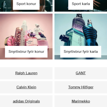
Sport konur
Sport karla
Snyrtivörur fyrir konur
Snyrtivörur fyrir karla
Vinsælustu vörumerkin fyrir hana
Ralph Lauren
GANT
Calvin Klein
Tommy Hilfiger
adidas Originals
Marimekko