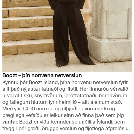
Boozt – þín norræna netverslun
Kynntu þér Boozt Ísland, þína norrænu netverslun fyrir
allt það nýjasta í fatnaði og lífstíl. Hér finnurðu sérvalið
úrval af tísku, snyrtivörum, íþróttafatnaði, barnavörum
og fallegum hlutum fyrir heimilið – allt á einum stað.
Með yfir 1.400 norræn og alþjóðleg vörumerki og
þægilega vefsíðu er leikur einn að finna það sem þig
vantar. Boozt er viðurkenndur söluaðili á Íslandi, sem
tryggir þér gæði, örugga verslun og fljótlega afgreiðslu.