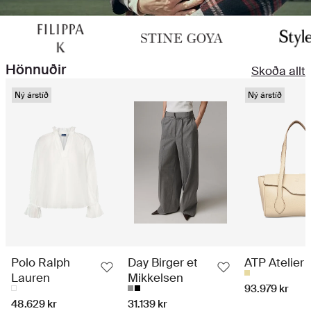
Hönnuðir
Skoða allt
Ný árstíð
Ný árstíð
Polo Ralph
Day Birger et
ATP Atelier
Lauren
Mikkelsen
93.979 kr
48.629 kr
31.139 kr