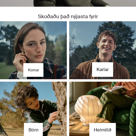
Skoðaðu það nýjasta fyrir
Fyrir hana
Fyrir hann
Karlar
Konur
Börn
Heimilið