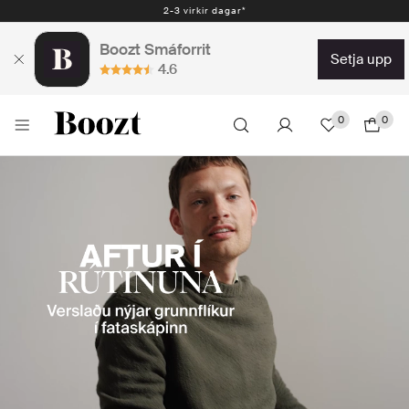
Auðveld skil 30 dagar - 2.300 kr
Boozt Smáforrit
setja upp
4.6
0
0