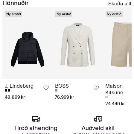
Hönnuðir
Skoða allt
Ný árstíð
Ný árstíð
Ný árstíð
J. Lindeberg
BOSS
Maison
Kitsune
48.899 kr
76.999 kr
24.449 kr
Fyrsta flokks verslunarupplifun
Hröð afhending
Auðveld skil