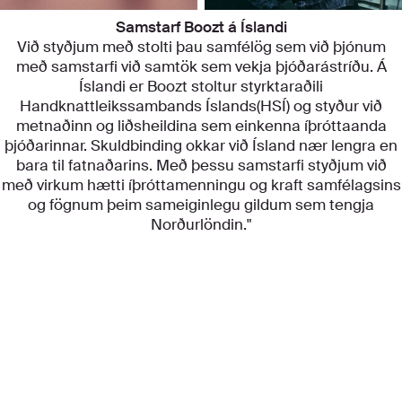
Samstarf Boozt á Íslandi
Við styðjum með stolti þau samfélög sem við þjónum
með samstarfi við samtök sem vekja þjóðarástríðu. Á
Íslandi er Boozt stoltur styrktaraðili
Handknattleikssambands Íslands(HSÍ) og styður við
metnaðinn og liðsheildina sem einkenna íþróttaanda
þjóðarinnar. Skuldbinding okkar við Ísland nær lengra en
bara til fatnaðarins. Með þessu samstarfi styðjum við
með virkum hætti íþróttamenningu og kraft samfélagsins
og fögnum þeim sameiginlegu gildum sem tengja
Norðurlöndin."