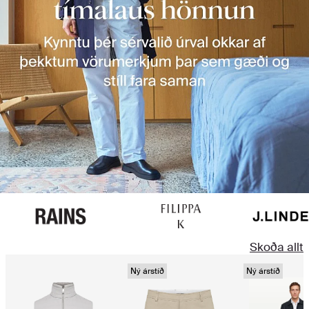
Skoða allt
Ný árstíð
Ný árstíð