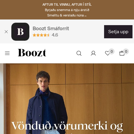
AFTUR TIL VINNU, AFTUR Í STÍL
Byrjaðu snemma á nýju árstíð
Smelltu & verslaðu núna→
Boozt Smáforrit
setja upp
4.6
0
0