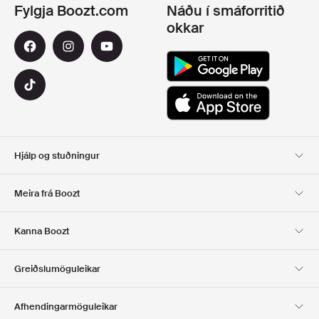
Fylgja Boozt.com
Náðu í smáforritið
okkar
Hjálp og stuðningur
Viðskiptavinaþjónusta
Afhending
Meira frá Boozt
SKIL
GREIÐSLA
Um Okkur
Opinber tilboðsmiðasíða
Kanna Boozt
Gjafakort
Forritin okkar
Starfsferill
UPPLÝSINGAR UM
Club Boozt
Greiðslumöguleikar
FYRIRTÆKIÐ
Fjárfestatengsl
Ábyrgð
Afhendingarmöguleikar