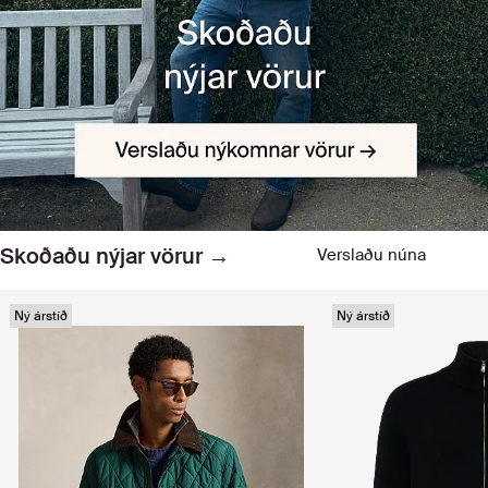
Skoðaðu nýjar vörur →
Verslaðu núna
Ný árstíð
Ný árstíð