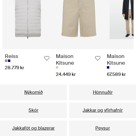
Reiss
Maison
Maison
Kitsune
Kitsune
28.779 kr
24.449 kr
67.589 kr
Nýkomið
Hönnuðir
Skór
Jakkar og yfirhafnir
Jakkaföt og blazerar
Peysur