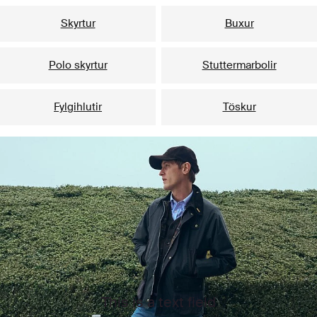
Skyrtur
Buxur
Polo skyrtur
Stuttermarbolir
Fylgihlutir
Töskur
This is a text field