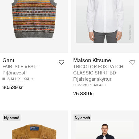
Gant
Maison Kitsune
FAIR ISLE VEST -
TRICOLOR FOX PATCH
Prjónavesti
CLASSIC SHIRT BD -
Frjálslegar skyrtur
S
M
L
XL
XXL
37
38
39
40
41
30.539 kr
25.889 kr
Ný árstíð
Ný árstíð