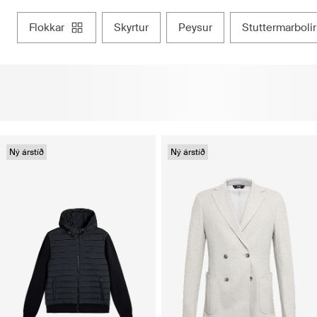
flokkar
skyrtur
peysur
stuttermarbolir
Ný árstíð
Ný árstíð