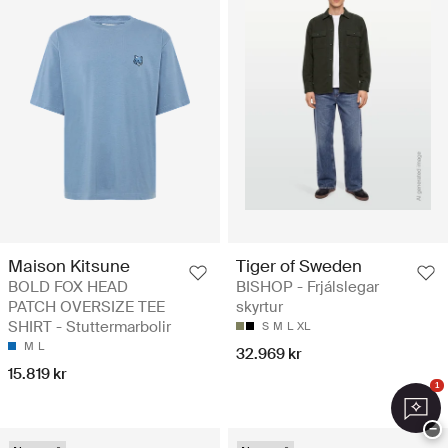
Maison Kitsune
Tiger of Sweden
BOLD FOX HEAD
BISHOP - Frjálslegar
PATCH OVERSIZE TEE
skyrtur
SHIRT - Stuttermarbolir
S
M
L
XL
M
L
32.969 kr
15.819 kr
1
−