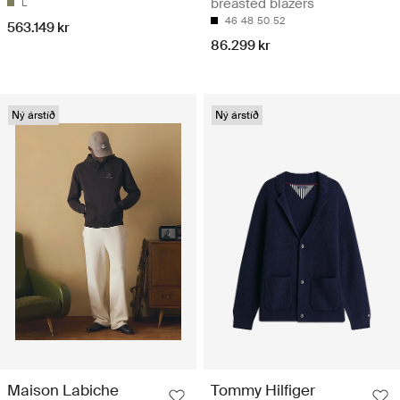
breasted blazers
L
46
48
50
52
563.149 kr
86.299 kr
Ný árstíð
Ný árstíð
Maison Labiche
Tommy Hilfiger