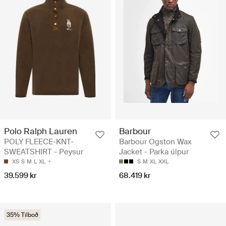
Polo Ralph Lauren
Barbour
POLY FLEECE-KNT-
Barbour Ogston Wax
SWEATSHIRT - Peysur
Jacket - Parka úlpur
XS
S
M
L
XL
S
M
XL
XXL
39.599 kr
68.419 kr
35% Tilboð