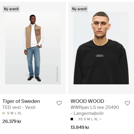
Ný árstíð
Ný árstíð
Tiger of Sweden
WOOD WOOD
TED vest - Vesti
WWRyan LS tee 25490
- Langermabolir
S
M
L
XL
XS
S
M
L
XL
26.379 kr
13.849 kr