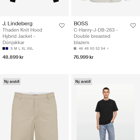
J. Lindeberg
BOSS
Thaden Knit Hood
C-Hanry-J-DB-263 -
Hybrid Jacket -
Double breasted
Dúnjakkar
blazers
S
M
L
XL
XXL
46
48
50
52
54
48.899 kr
76.999 kr
Ný árstíð
Ný árstíð