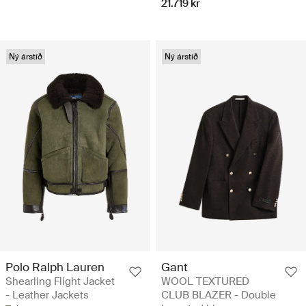
21.719 kr
Ný árstíð
Ný árstíð
Polo Ralph Lauren
Gant
Shearling Flight Jacket
WOOL TEXTURED
- Leather Jackets
CLUB BLAZER - Double