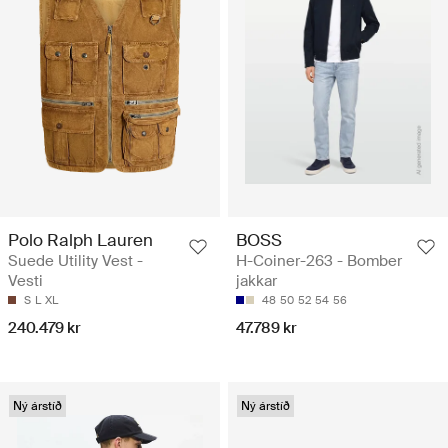
Polo Ralph Lauren
BOSS
Suede Utility Vest -
H-Coiner-263 - Bomber
Vesti
jakkar
S
L
XL
48
50
52
54
56
240.479 kr
47.789 kr
Ný árstíð
Ný árstíð