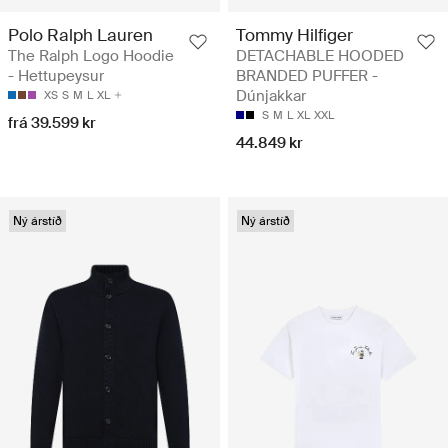
Polo Ralph Lauren
Tommy Hilfiger
The Ralph Logo Hoodie
DETACHABLE HOODED
- Hettupeysur
BRANDED PUFFER -
Dúnjakkar
XS
S
M
L
XL
S
M
L
XL
XXL
frá 39.599 kr
44.849 kr
Ný árstíð
Ný árstíð