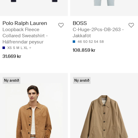
Polo Ralph Lauren
BOSS
Loopback Fleece
C-Huge-2Pcs-DB-263 -
Collared Sweatshirt -
Jakkaföt
Hálfrenndar peysur
46
50
52
54
58
XS
S
M
L
XL
108.859 kr
31.669 kr
Ný árstíð
Ný árstíð