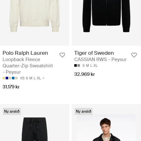
Polo Ralph Lauren
Tiger of Sweden
Loopback Fleece
CASSIAN RWS - Peysur
Quarter-Zip Sweatshirt
S
M
L
XL
- Peysur
32.969 kr
XS
S
M
L
XL
31.179 kr
Ný árstíð
Ný árstíð