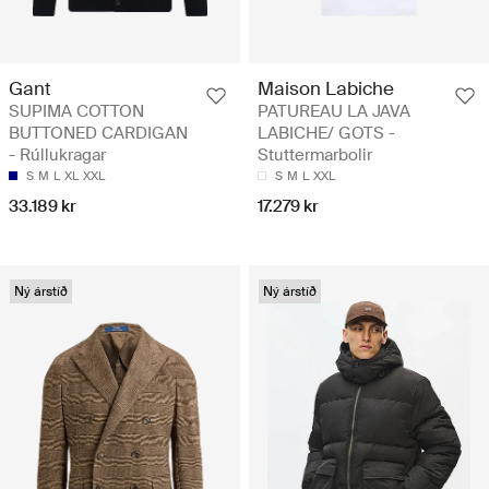
Gant
Maison Labiche
SUPIMA COTTON
PATUREAU LA JAVA
BUTTONED CARDIGAN
LABICHE/ GOTS -
- Rúllukragar
Stuttermarbolir
S
M
L
XL
XXL
S
M
L
XXL
33.189 kr
17.279 kr
Ný árstíð
Ný árstíð