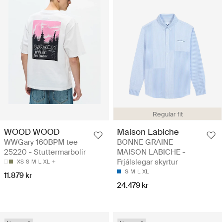
Regular fit
WOOD WOOD
Maison Labiche
WWGary 160BPM tee
BONNE GRAINE
25220 - Stuttermarbolir
MAISON LABICHE -
Frjálslegar skyrtur
XS
S
M
L
XL
S
M
L
XL
11.879 kr
24.479 kr