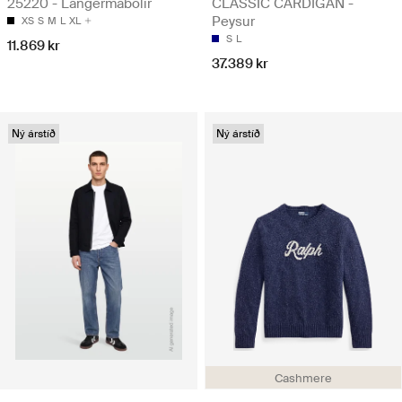
25220 - Langermabolir
CLASSIC CARDIGAN -
Peysur
XS
S
M
L
XL
S
L
11.869 kr
37.389 kr
Ný árstíð
Ný árstíð
Cashmere