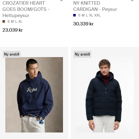
CROZATIER HEART
NY KNITTED
GOES BOOM/GOTS -
CARDIGAN - Peysur
Hettupeysur
S
M
L
XL
XXL
S
M
L
XL
30.339 kr
23.039 kr
Ný árstíð
Ný árstíð