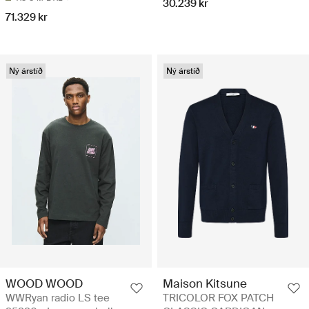
30.239 kr
71.329 kr
Ný árstíð
Ný árstíð
WOOD WOOD
Maison Kitsune
WWRyan radio LS tee
TRICOLOR FOX PATCH