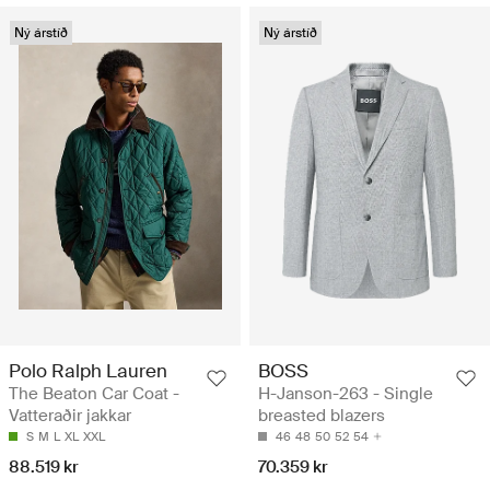
Ný árstíð
Ný árstíð
Polo Ralph Lauren
BOSS
The Beaton Car Coat -
H-Janson-263 - Single
Vatteraðir jakkar
breasted blazers
S
M
L
XL
XXL
46
48
50
52
54
88.519 kr
70.359 kr