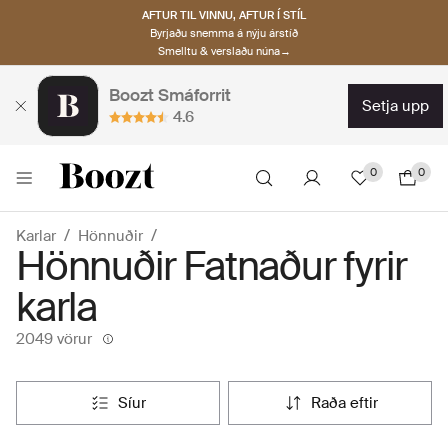
AFTUR TIL VINNU, AFTUR Í STÍL
Byrjaðu snemma á nýju árstíð
Smelltu & verslaðu núna→
Boozt Smáforrit
setja upp
4.6
0
0
Karlar
Hönnuðir
Hönnuðir Fatnaður fyrir
karla
2049 vörur
síur
raða eftir