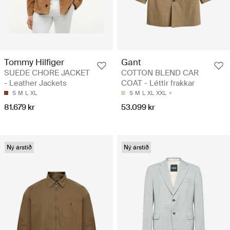
Tommy Hilfiger
Gant
SUEDE CHORE JACKET
COTTON BLEND CAR
- Leather Jackets
COAT - Léttir frakkar
S
M
L
XL
S
M
L
XL
XXL
81.679 kr
53.099 kr
Ný árstíð
Ný árstíð