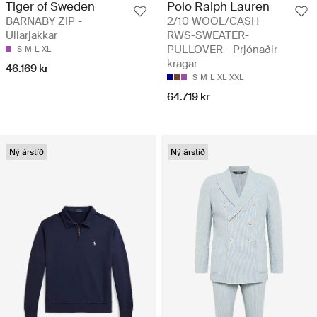
Tiger of Sweden
Polo Ralph Lauren
BARNABY ZIP -
2/10 WOOL/CASH
Ullarjakkar
RWS-SWEATER-
PULLOVER - Prjónaðir
S
M
L
XL
kragar
46.169 kr
S
M
L
XL
XXL
64.719 kr
Ný árstíð
Ný árstíð