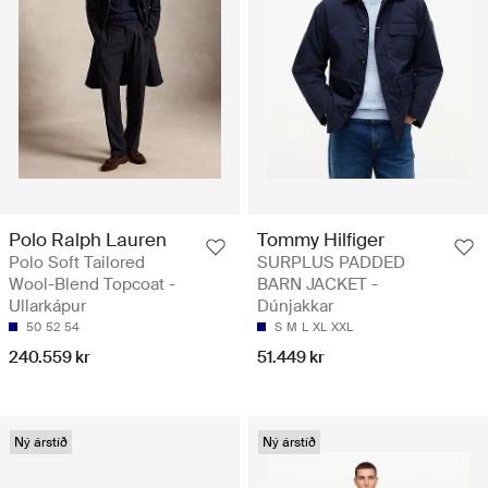
Polo Ralph Lauren
Tommy Hilfiger
Polo Soft Tailored
SURPLUS PADDED
Wool-Blend Topcoat -
BARN JACKET -
Ullarkápur
Dúnjakkar
50
52
54
S
M
L
XL
XXL
240.559 kr
51.449 kr
Ný árstíð
Ný árstíð