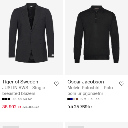
Tiger of Sweden
Oscar Jacobson
JUSTIN RWS - Single
Melvin Poloshirt - Polo
breasted blazers
bolir úr prjónaefni
46
48
50
52
S
M
L
XL
XXL
38.992 kr
frá 25.769 kr
59.989 kr