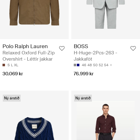
Polo Ralph Lauren
BOSS
Relaxed Oxford Full-Zip
H-Huge-2Pcs-263 -
Overshirt - Léttir jakkar
Jakkaföt
S
L
XL
46
48
50
52
54
30.069 kr
76.999 kr
Ný árstíð
Ný árstíð