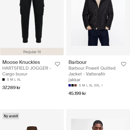
Regular fit
Moose Knuckles
Barbour
HARTSFIELD JOGGER -
Barbour Powell Quilted
Cargo buxur
Jacket - Vatteraðir
jakkar
S
M
L
XL
S
M
L
XL
XXL
37.289 kr
45.199 kr
Ný árstíð