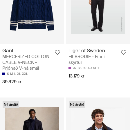
Gant
Tiger of Sweden
MERCERIZED COTTON
FILBRODIE - Fínni
CABLE V-NECK -
skyrtur
Prjónað V-hálsmál
37
38
39
40
41
S
M
L
XL
XXL
13.179 kr
39.829 kr
Ný árstíð
Ný árstíð