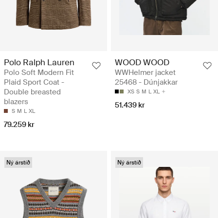
Polo Ralph Lauren
WOOD WOOD
Polo Soft Modern Fit
WWHelmer jacket
Plaid Sport Coat -
25468 - Dúnjakkar
Double breasted
XS
S
M
L
XL
blazers
51.439 kr
S
M
L
XL
79.259 kr
Ný árstíð
Ný árstíð