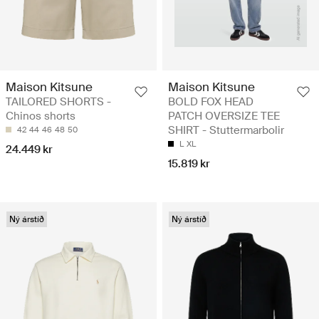
Maison Kitsune
Maison Kitsune
TAILORED SHORTS -
BOLD FOX HEAD
Chinos shorts
PATCH OVERSIZE TEE
SHIRT - Stuttermarbolir
42
44
46
48
50
L
XL
24.449 kr
15.819 kr
Ný árstíð
Ný árstíð