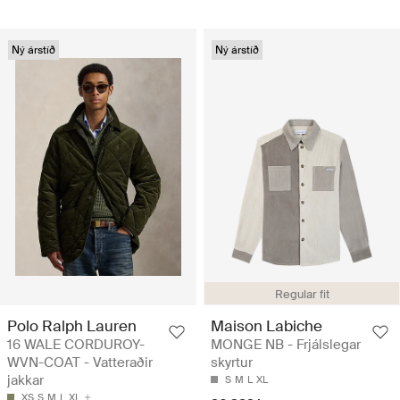
Ný árstíð
Ný árstíð
Regular fit
Polo Ralph Lauren
Maison Labiche
16 WALE CORDUROY-
MONGE NB - Frjálslegar
WVN-COAT - Vatteraðir
skyrtur
jakkar
S
M
L
XL
XS
S
M
L
XL