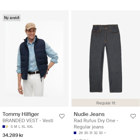
Ný árstíð
Regular fit
Tommy Hilfiger
Nudie Jeans
BRANDED VEST - Vesti
Rad Rufus Dry One -
Regular jeans
S
M
L
XL
XXL
29
30
31
32
33
34.289 kr