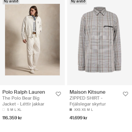
Ný árstíð
Ný árstíð
Polo Ralph Lauren
Maison Kitsune
The Polo Bear Big
ZIPPED SHIRT -
Jacket - Léttir jakkar
Frjálslegar skyrtur
S
M
L
XL
XXS
XS
M
L
116.359 kr
41.699 kr