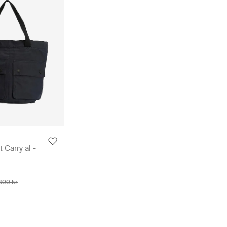
 Carry al -
399 kr