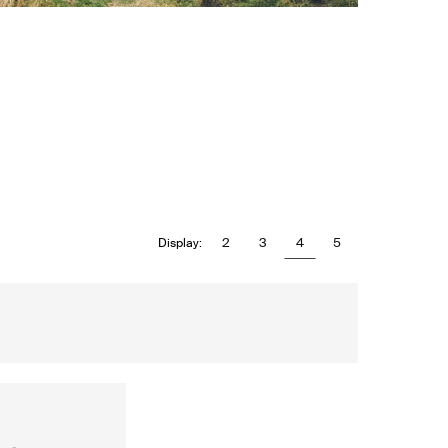
2
3
4
5
Display: