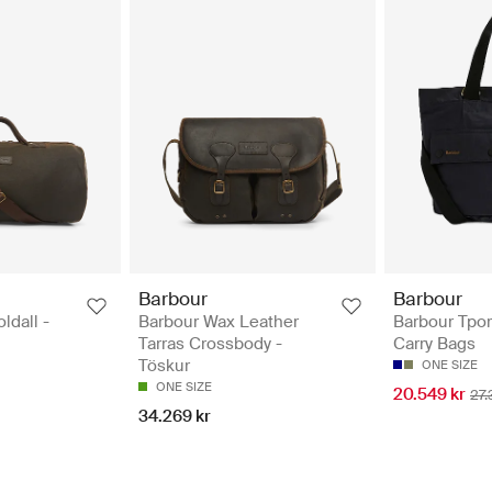
Barbour
Barbour
ldall -
Barbour Wax Leather
Barbour Tport
Tarras Crossbody -
Carry Bags
Töskur
ONE SIZE
ONE SIZE
20.549 kr
27.
34.269 kr