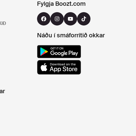
Fylgja Boozt.com
KIÐ
Náðu í smáforritið okkar
ar