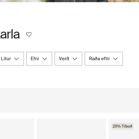
arla
litur
efni
verð
raða eftir
25% Tilboð