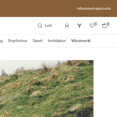
Viðskiptavinaþjónusta
0
0
Leit
ög
Snyrtivörur
Sport
Innblástur
Vörumerki