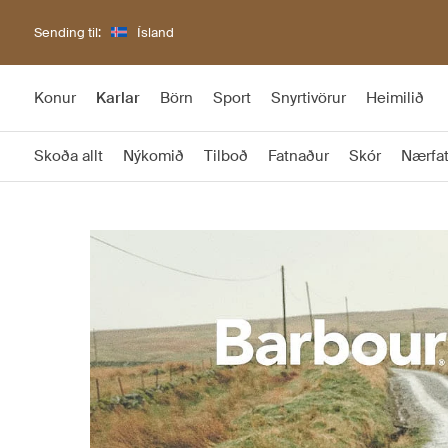
Sending til:
Ísland
Konur
Karlar
Börn
Sport
Snyrtivörur
Heimilið
Skoða allt
Nýkomið
Tilboð
Fatnaður
Skór
Nærfa