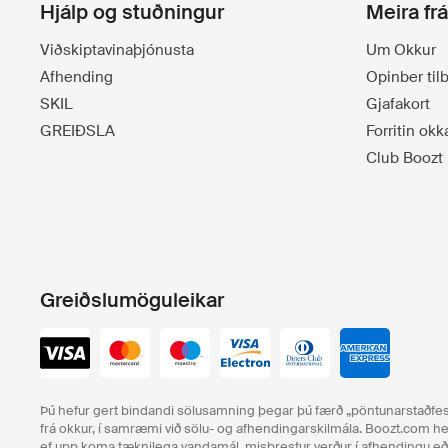
Hjálp og stuðningur
Meira fr
Viðskiptavinaþjónusta
Um Okkur
Afhending
Opinber ti
SKIL
Gjafakort
GREIÐSLA
Forritin okk
Club Boozt
Greiðslumöguleikar
Þú hefur gert bindandi sölusamning þegar þú færð „pöntunarstaðfest
frá okkur, í samræmi við sölu- og afhendingarskilmála. Boozt.com hef
ef upp koma tæknilega vandamál, misbrestur verður í afhendingu 