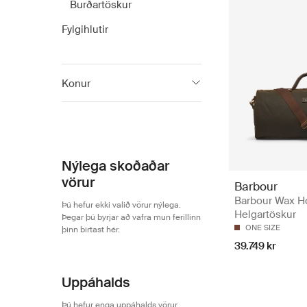
Burðartöskur
Fylgihlutir
Konur
Barbour
Nýlega skoðaðar
vörur
Barbour
Barbour Wax Ho
Þú hefur ekki valið vörur nýlega.
Helgartöskur
Þegar þú byrjar að vafra mun ferillinn
ONE SIZE
þinn birtast hér.
39.749 kr
Uppáhalds
Þú hefur enga uppáhalds vörur.