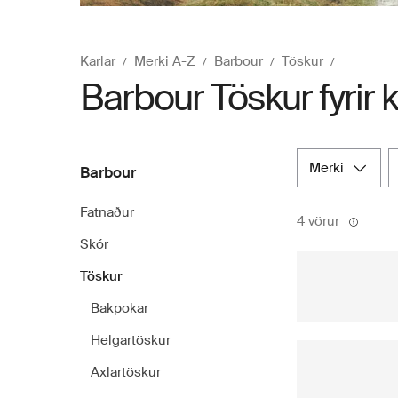
Karlar
Merki A-Z
Barbour
Töskur
Barbour Töskur fyrir k
merki
Barbour
Fatnaður
4 vörur
Skór
Töskur
Bakpokar
Helgartöskur
Axlartöskur