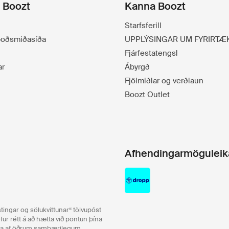
á Boozt
Kanna Boozt
Starfsferill
lboðsmiðasíða
UPPLÝSINGAR UM FYRIRTÆ
Fjárfestatengsl
ar
Ábyrgð
Fjölmiðlar og verðlaun
Boozt Outlet
Afhendingarmöguleik
ingar og sölukvittunar“ tölvupóst
ur rétt á að hætta við pöntun þína
eða af öðrum sambærilegum