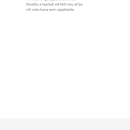
Smelltu á hjartað við hlið vöru ef þú
vilt vista hana sem uppáhalds.