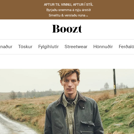
AFTUR TIL VINNU, AFTUR Í STÍL
Byrjaðu snemma á nýju árstíð
Smelltu & verslaðu núna→
tnaður
Töskur
Fylgihlutir
Streetwear
Hönnuðir
Ferðal