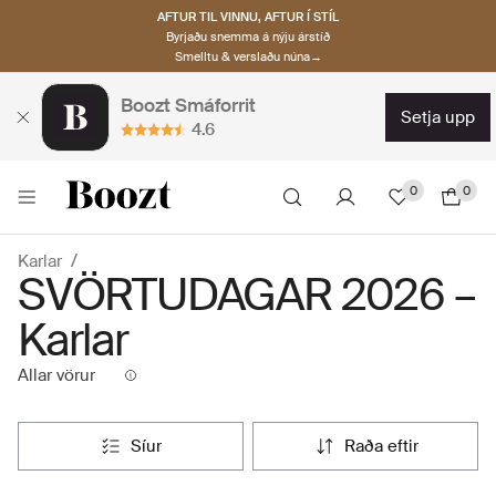
AFTUR TIL VINNU, AFTUR Í STÍL
Byrjaðu snemma á nýju árstíð
Smelltu & verslaðu núna→
Boozt Smáforrit
setja upp
4.6
0
0
Karlar
SVÖRTUDAGAR 2026 –
Karlar
Allar vörur
síur
raða eftir