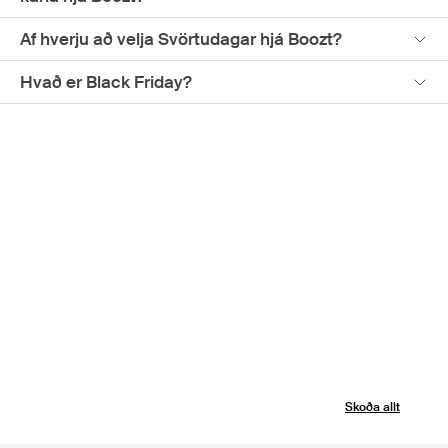
Boozt?
Af hverju að velja Svörtudagar hjá Boozt?
Svörtudagar 2026 hjá Boozt hefjast á spennandi
verslunartímabilinu í nóvember – hápunkti ársins með ótal
Hvað er Black Friday?
góðum tilboðum. Vertu með á nótunum í gegnum fréttabréf
Boozt, tilkynningar í appinu og tilkynningar frá okkur, svo þú verðir
meðal þeirra fyrstu til að skoða hvað er á leiðinni þegar
Svörtudagar-herferðin hefst fyrir karla formlega.
Skoða allt