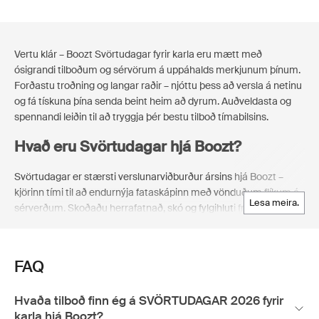
Vertu klár – Boozt Svörtudagar fyrir karla eru mætt með
ósigrandi tilboðum og sérvörum á uppáhalds merkjunum þínum.
Forðastu troðning og langar raðir – njóttu þess að versla á netinu
og fá tískuna þína senda beint heim að dyrum. Auðveldasta og
spennandi leiðin til að tryggja þér bestu tilboð tímabilsins.
Hvað eru Svörtudagar hjá Boozt?
Svörtudagar er stærsti verslunarviðburður ársins hjá Boozt –
kjörinn tími til að endurnýja fataskápinn með vönduðum flíkum á
lesa meira.
sérverðum. Skoðaðu herrafatnað, skó og fylgihluti frá fremstu
vörumerkjum – allt frá stílhreinum yfirfatnaði og klassískum
skyrtum til þægilegra prjónaflíka og sportlegra útlita. Boozt
Svörtudagar fyrir karla gerir þér auðvelt að finna
FAQ
uppáhaldsflíkurnar fyrir tímabilið fram undan.
Hvenær hefjast Svörtudagar 2026 hjá
Hvaða tilboð finn ég á SVÖRTUDAGAR 2026 fyrir
karla hjá Boozt?