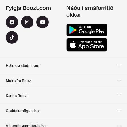
Fylgja Boozt.com
Náðu í smáforritið
okkar
Hjálp og stuðningur
Viðskiptavinaþjónusta
Afhending
Meira frá Boozt
SKIL
GREIÐSLA
Um Okkur
Opinber tilboðsmiðasíða
Kanna Boozt
Gjafakort
Forritin okkar
Starfsferill
UPPLÝSINGAR UM
Club Boozt
Greiðslumöguleikar
FYRIRTÆKIÐ
Fjárfestatengsl
Ábyrgð
Afhendingarmöguleikar