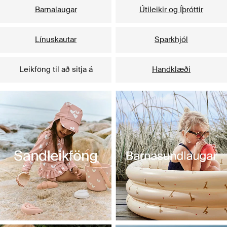
Barnalaugar
Útileikir og Íþróttir
Línuskautar
Sparkhjól
Leikföng til að sitja á
Handklæði