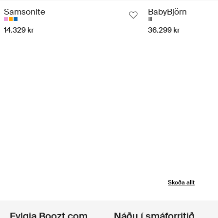
Samsonite
BabyBjörn
14.329 kr
36.299 kr
Skoða allt
Fylgja Boozt.com
Náðu í smáforritið