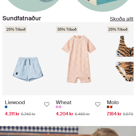
Sundfatnaður
Skoða allt
25% Tilboð
35% Tilboð
25% Tilboð
Liewood
Wheat
Molo
4.311 kr
4.204 kr
7.184 kr
5.749 kr
6.469 kr
9.579 k