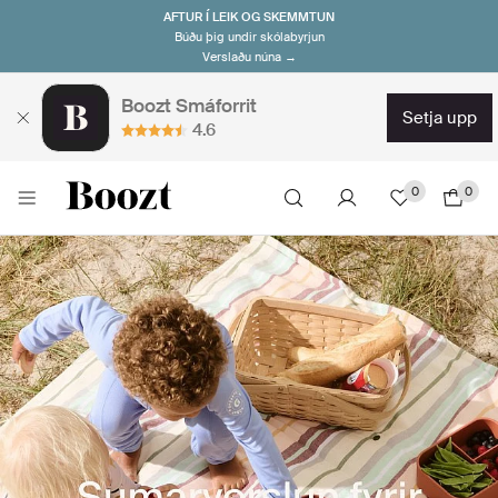
AFTUR Í LEIK OG SKEMMTUN
Búðu þig undir skólabyrjun
Verslaðu núna →
Boozt Smáforrit
setja upp
4.6
0
0