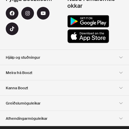
okkar
Hjálp og stuðningur
Viðskiptavinaþjónusta
Afhending
Meira frá Boozt
SKIL
GREIÐSLA
Um Okkur
Opinber tilboðsmiðasíða
Kanna Boozt
Gjafakort
Forritin okkar
Starfsferill
UPPLÝSINGAR UM
Club Boozt
Greiðslumöguleikar
FYRIRTÆKIÐ
Fjárfestatengsl
Ábyrgð
Afhendingarmöguleikar
Fjölmiðlar og verðlaun
Boozt Outlet