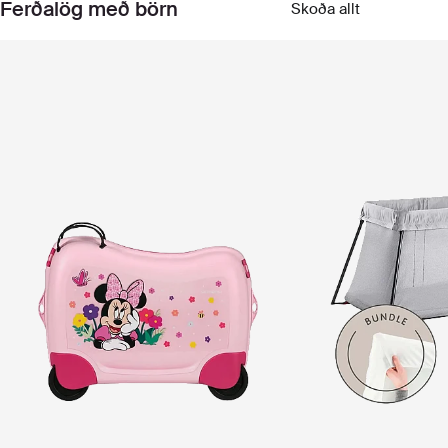
Ferðalög með börn
Skoða allt