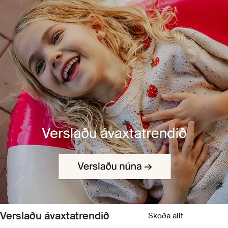
Verslaðu ávaxtatrendið
Skoða allt