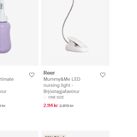
Reer
timate
Mummy&Me LED
nursing light -
rur
Brjóstagjafavörur
ONE SIZE
2.114 kr
 kr
2.819 kr