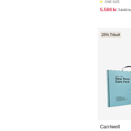
ONE SIZE
5.586 kr
7.449 k
25% Tilboð
Carriwell