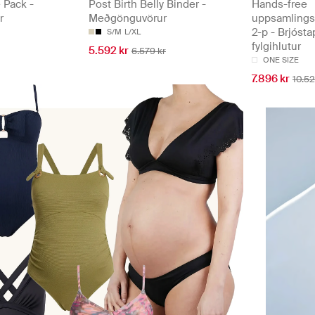
Pack -
Post Birth Belly Binder -
Hands-free
r
Meðgönguvörur
uppsamlings
2-p - Brjóst
S/M
L/XL
fylgihlutur
5.592 kr
6.579 kr
ONE SIZE
7.896 kr
10.52