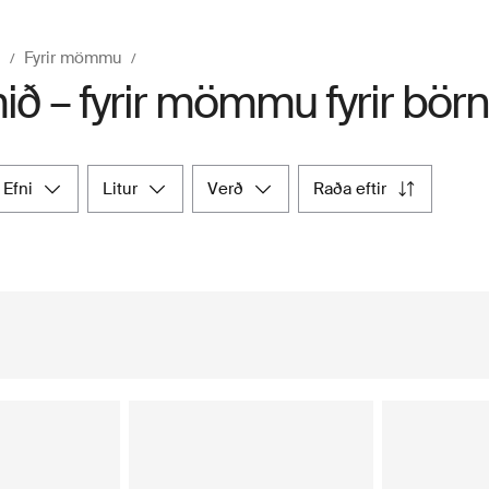
ð
Fyrir mömmu
ð – fyrir mömmu fyrir börn
efni
litur
verð
raða eftir