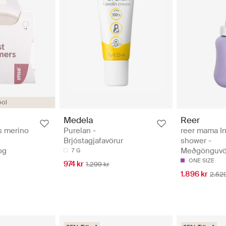
ol
Medela
Reer
s merino
Purelan -
reer mama In
Brjóstagjafavörur
shower -
og
Meðgönguvö
7 G
ONE SIZE
974 kr
1.299 kr
1.896 kr
2.529