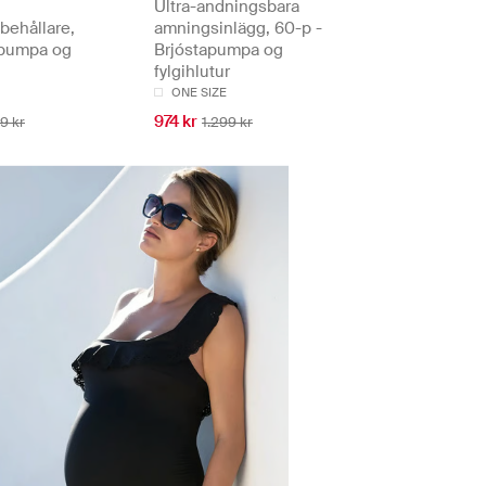
Ultra-andningsbara
behållare,
amningsinlägg, 60-p -
apumpa og
Brjóstapumpa og
fylgihlutur
ONE SIZE
974 kr
9 kr
1.299 kr