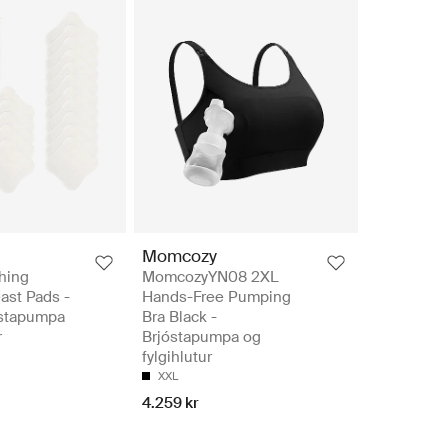
Momcozy
hing
MomcozyYN08 2XL
ast Pads -
Hands-Free Pumping
óstapumpa
Bra Black -
r
Brjóstapumpa og
fylgihlutur
XXL
4.259 kr