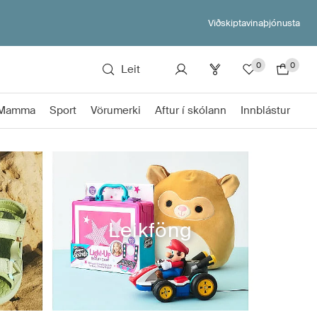
Viðskiptavinaþjónusta
0
0
Leit
Mamma
Sport
Vörumerki
Aftur í skólann
Innblástur
Leikföng