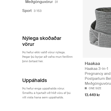
Meðgönguvörur
31
Sport
3 153
Nýlega skoðaðar
vörur
Þú hefur ekki valið vörur nýlega.
Þegar þú byrjar að vafra mun ferillinn
þinn birtast hér.
Haakaa
Haakaa 3-in-1
Pregnancy and
Postpartum Bel
Uppáhalds
Meðgönguvöru
Þú hefur enga uppáhalds vörur.
ONE SIZE
Smelltu á hjartað við hlið vöru ef þú
13.449 kr
vilt vista hana sem uppáhalds.