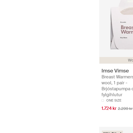
Wo
Imse Vimse
Breast Warmer
wool, 1 pair -
Brjóstapumpa 
fylgihlutur
ONE SIZE
1.724 kr
2.299 kr