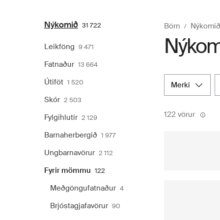
Nýkomið
31 722
Börn
Nýkomi
Nýkomi
Leikföng
9 471
Fatnaður
13 664
Útiföt
1 520
merki
Skór
2 503
122 vörur
Fylgihlutir
2 129
Barnaherbergið
1 977
Ungbarnavörur
2 112
Fyrir mömmu
122
Meðgöngufatnaður
4
Brjóstagjafavörur
90