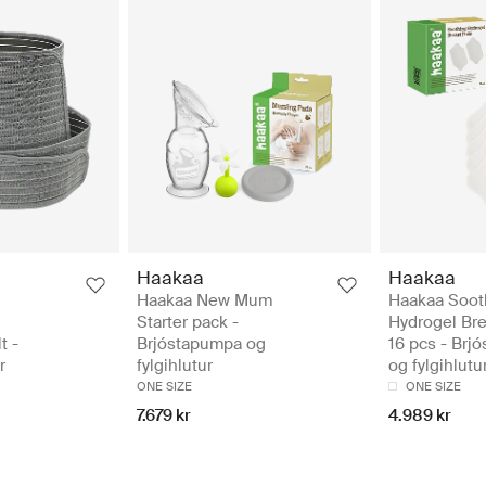
Haakaa
Haakaa
Haakaa New Mum
Haakaa Soot
Starter pack -
Hydrogel Bre
t -
Brjóstapumpa og
16 pcs - Brj
r
fylgihlutur
og fylgihlutu
ONE SIZE
ONE SIZE
7.679 kr
4.989 kr