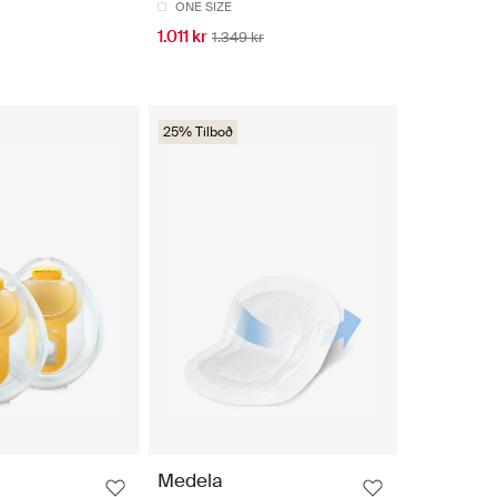
ONE SIZE
1.011 kr
1.349 kr
25% Tilboð
Medela