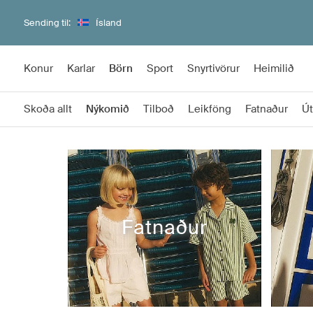
Sending til:
Ísland
Konur
Karlar
Börn
Sport
Snyrtivörur
Heimilið
Skoða allt
Nýkomið
Tilboð
Leikföng
Fatnaður
Út
Fatnaður