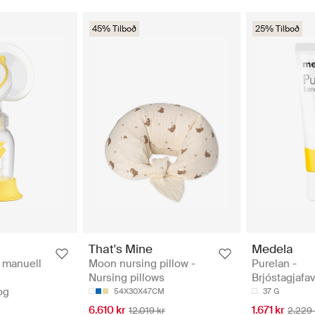
45% Tilboð
25% Tilboð
That's Mine
Medela
 manuell
Moon nursing pillow -
Purelan -
Nursing pillows
Brjóstagjafa
og
54X30X47CM
37 G
6.610 kr
1.671 kr
12.019 kr
2.229 