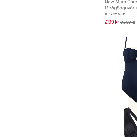
New Mum Care 
Meðgönguvöru
ONE SIZE
7.199 kr
9.599 kr