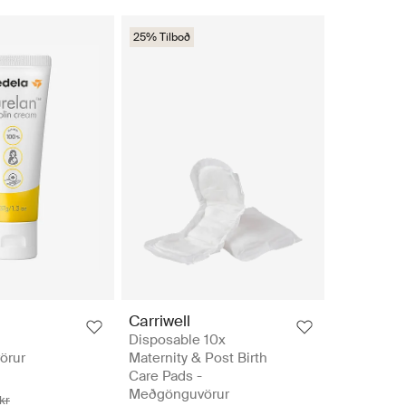
25% Tilboð
Carriwell
Disposable 10x
vörur
Maternity & Post Birth
Care Pads -
Meðgönguvörur
kr