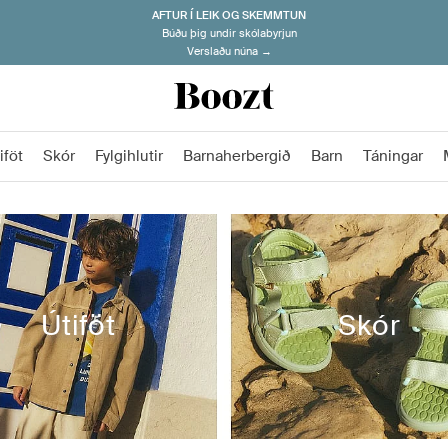
AFTUR Í LEIK OG SKEMMTUN
Búðu þig undir skólabyrjun
Verslaðu núna →
iföt
Skór
Fylgihlutir
Barnaherbergið
Barn
Táningar
Útiföt
Skór