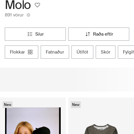
Molo
891 vörur
síur
raða eftir
flokkar
fatnaður
útiföt
skór
fylgi
New
New