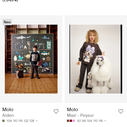
New
Molo
Molo
Aiden
Maxi - Peysur
104
110
116
122
128
92
98
104
110
116