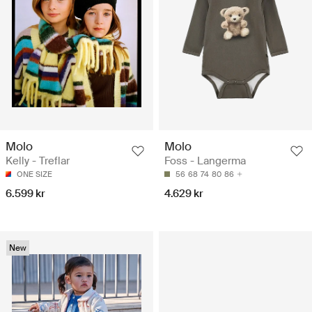
Molo
Molo
Kelly - Treflar
Foss - Langerma
ONE SIZE
56
68
74
80
86
6.599 kr
4.629 kr
New