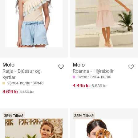
Molo
Molo
Ratja - Blússur og
Roanna - Hlýrabolir
kyrtlar
92/98
98/104
110/116
98/104
110/116
134/140
4.445 kr
6.839 kr
4.619 kr
6.159 kr
35% Tilboð
35% Tilboð