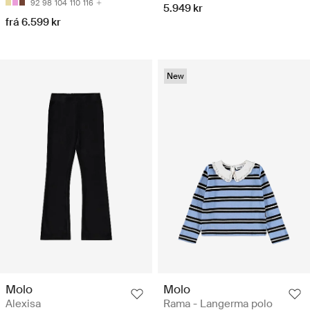
92
98
104
110
116
5.949 kr
frá 6.599 kr
New
Molo
Molo
Alexisa
Rama - Langerma polo