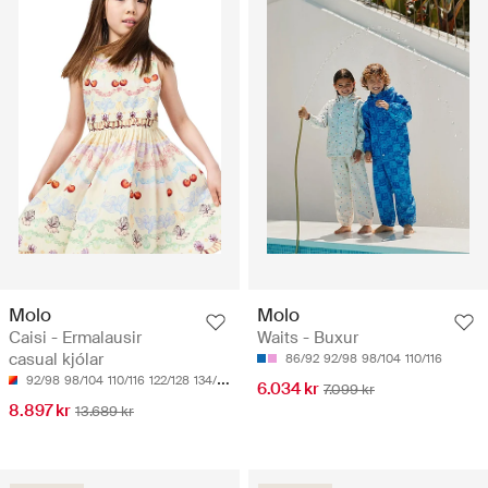
Molo
Molo
Caisi - Ermalausir
Waits - Buxur
casual kjólar
86/92
92/98
98/104
110/116
92/98
98/104
110/116
122/128
134/140
6.034 kr
7.099 kr
8.897 kr
13.689 kr