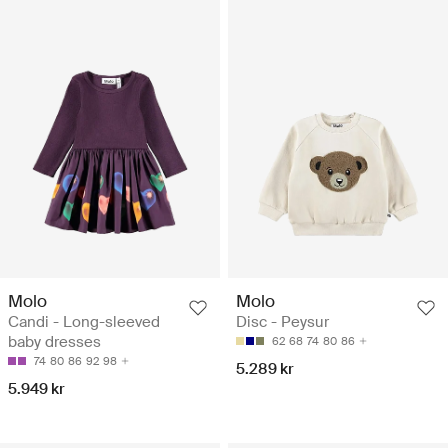
Molo
Molo
Candi - Long-sleeved
Disc - Peysur
baby dresses
62
68
74
80
86
74
80
86
92
98
5.289 kr
5.949 kr