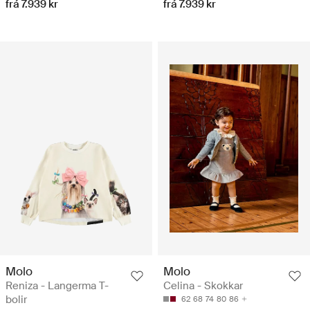
frá 7.939 kr
frá 7.939 kr
Molo
Molo
Reniza - Langerma T-
Celina - Skokkar
bolir
62
68
74
80
86