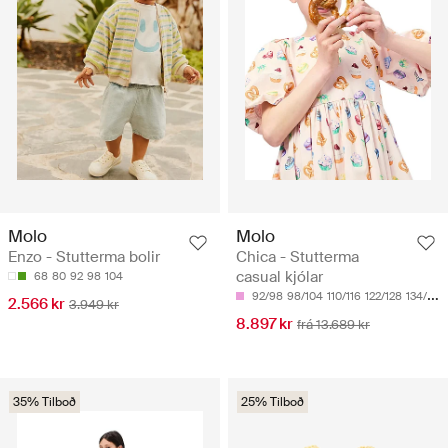
Molo
Molo
Enzo - Stutterma bolir
Chica - Stutterma
casual kjólar
68
80
92
98
104
92/98
98/104
110/116
122/128
134/140
2.566 kr
3.949 kr
8.897 kr
frá 13.689 kr
35% Tilboð
25% Tilboð