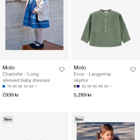
Molo
Molo
Charlotte - Long-
Enoz - Langerma
sleeved baby dresses
skyrtur
74
80
86
92
98
62
68
80
86
92
7.939 kr
5.289 kr
New
New