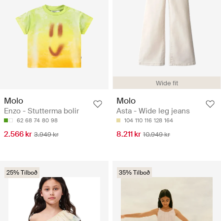
Wide fit
Molo
Molo
Enzo - Stutterma bolir
Asta - Wide leg jeans
62
68
74
80
98
104
110
116
128
164
2.566 kr
8.211 kr
3.949 kr
10.949 kr
25% Tilboð
35% Tilboð