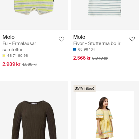
Molo
Molo
Fu - Ermalausar
Eivor - Stutterma bolir
samfellur
68
98
104
68
74
80
98
2.566 kr
3.949 kr
2.989 kr
4.599 kr
35% Tilboð