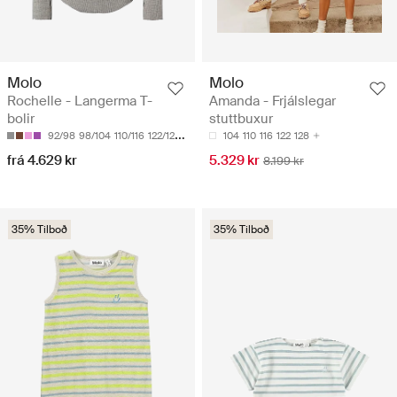
Molo
Molo
Rochelle - Langerma T-
Amanda - Frjálslegar
bolir
stuttbuxur
92/98
98/104
110/116
122/128
134/140
104
110
116
122
128
frá 4.629 kr
5.329 kr
8.199 kr
35% Tilboð
35% Tilboð