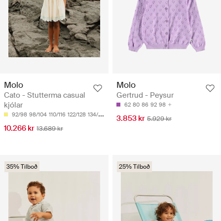
Molo
Molo
Cato - Stutterma casual
Gertrud - Peysur
kjólar
62
80
86
92
98
92/98
98/104
110/116
122/128
134/140
3.853 kr
5.929 kr
10.266 kr
13.689 kr
35% Tilboð
25% Tilboð