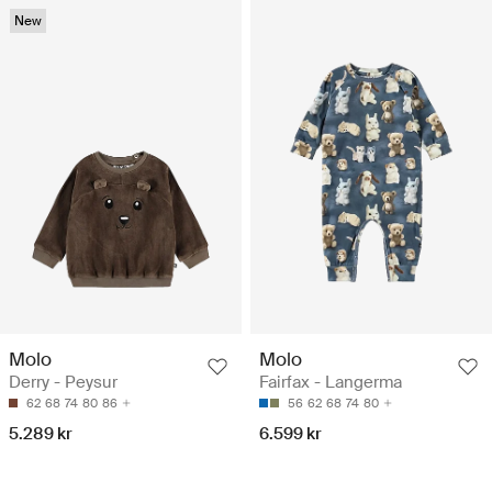
New
Molo
Molo
Derry - Peysur
Fairfax - Langerma
62
68
74
80
86
56
62
68
74
80
5.289 kr
6.599 kr