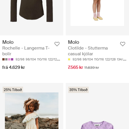
Molo
Molo
Rochelle - Langerma T-
Clotilde - Stutterma
bolir
casual kjólar
92/98
98/104
110/116
122/128
134/140
92/98
98/104
110/116
122/128
134/140
frá 4.629 kr
7.565 kr
11.639 kr
25% Tilboð
35% Tilboð