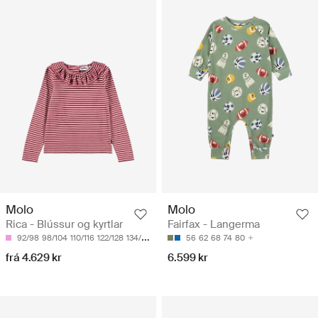
Molo
Molo
Rica - Blússur og kyrtlar
Fairfax - Langerma
92/98
98/104
110/116
122/128
134/140
56
62
68
74
80
frá 4.629 kr
6.599 kr