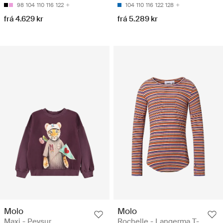
98
104
110
116
122
104
110
116
122
128
frá 4.629 kr
frá 5.289 kr
Molo
Molo
Maxi - Peysur
Rochelle - Langerma T-