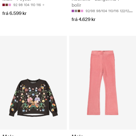
bolir
92
98
104
110
116
92/98
98/104
110/116
122/128
13
frá 6.599 kr
frá 4.629 kr