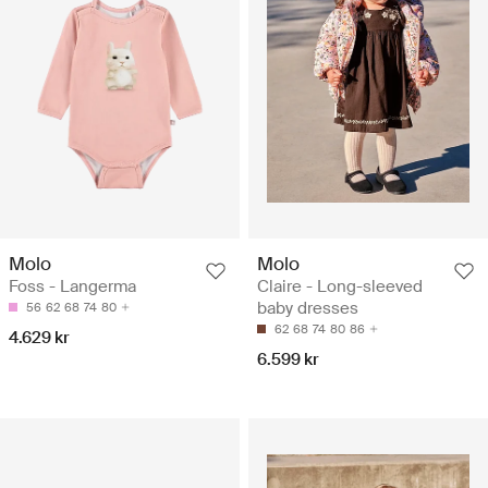
Molo
Molo
Foss - Langerma
Claire - Long-sleeved
baby dresses
56
62
68
74
80
62
68
74
80
86
4.629 kr
6.599 kr