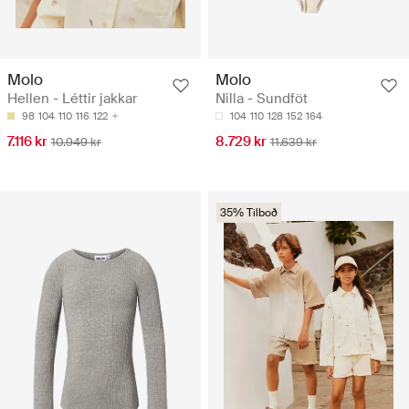
Molo
Molo
Hellen - Léttir jakkar
Nilla - Sundföt
98
104
110
116
122
104
110
128
152
164
7.116 kr
8.729 kr
10.949 kr
11.639 kr
35% Tilboð