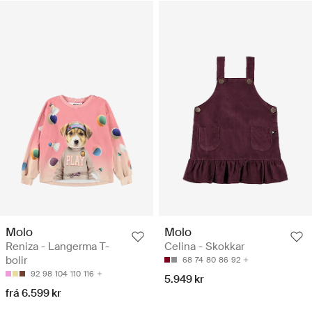
Molo
Molo
Reniza - Langerma T-
Celina - Skokkar
bolir
68
74
80
86
92
92
98
104
110
116
5.949 kr
frá 6.599 kr