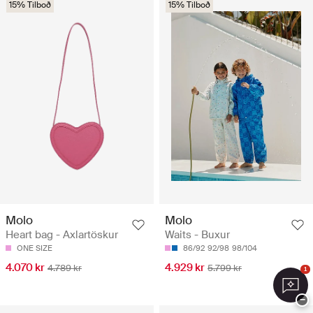
15% Tilboð
15% Tilboð
Molo
Molo
Heart bag - Axlartöskur
Waits - Buxur
ONE SIZE
86/92
92/98
98/104
4.070 kr
4.929 kr
4.789 kr
5.799 kr
1
−