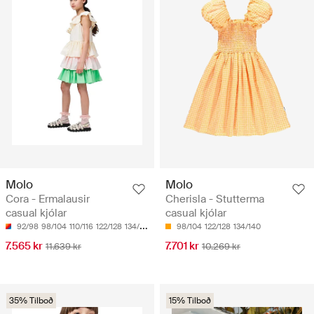
Molo
Molo
Cora - Ermalausir
Cherisla - Stutterma
casual kjólar
casual kjólar
92/98
98/104
110/116
122/128
134/140
98/104
122/128
134/140
7.565 kr
7.701 kr
11.639 kr
10.269 kr
35% Tilboð
15% Tilboð