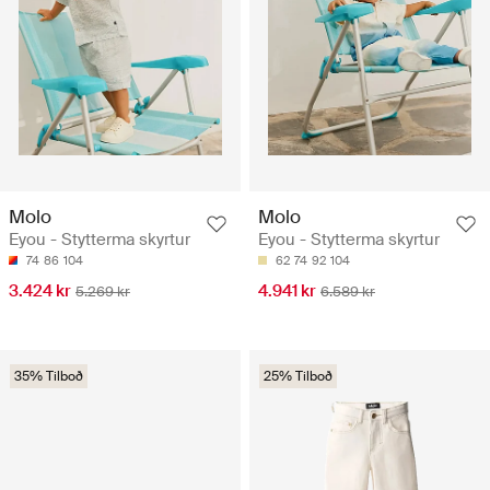
Molo
Molo
Eyou - Stytterma skyrtur
Eyou - Stytterma skyrtur
74
86
104
62
74
92
104
3.424 kr
4.941 kr
5.269 kr
6.589 kr
35% Tilboð
25% Tilboð