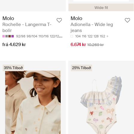
Wide fit
Molo
Molo
Rochelle - Langerma T-
Adionella - Wide leg
bolir
jeans
92/98
98/104
110/116
122/128
134/140
104
116
122
128
152
frá 4.629 kr
6.674 kr
10.269 kr
35% Tilboð
25% Tilboð