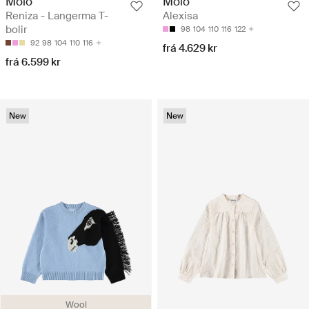
Molo
Molo
Reniza - Langerma T-
Alexisa
bolir
98
104
110
116
122
92
98
104
110
116
frá 4.629 kr
frá 6.599 kr
New
New
Wool