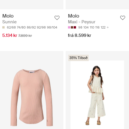
Molo
Molo
Sunnie
Maxi - Peysur
62/68
74/80
86/92
92/98
98/104
98
104
110
116
122
5.134 kr
frá 8.599 kr
7.899 kr
35% Tilboð