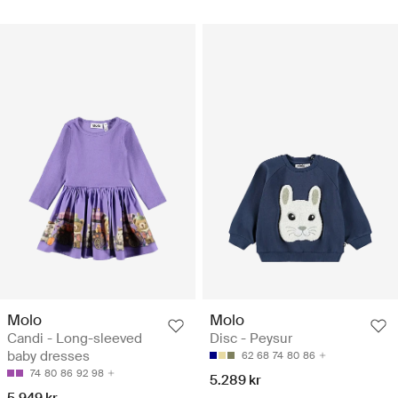
Molo
Molo
Candi - Long-sleeved
Disc - Peysur
baby dresses
62
68
74
80
86
74
80
86
92
98
5.289 kr
5.949 kr