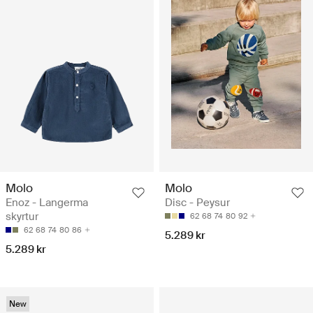
Molo
Molo
Enoz - Langerma
Disc - Peysur
skyrtur
62
68
74
80
92
62
68
74
80
86
5.289 kr
5.289 kr
New