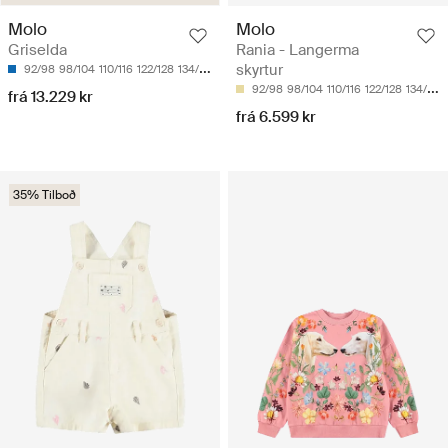
Molo
Molo
Griselda
Rania - Langerma
skyrtur
92/98
98/104
110/116
122/128
134/140
92/98
98/104
110/116
122/128
134/140
frá 13.229 kr
frá 6.599 kr
35% Tilboð