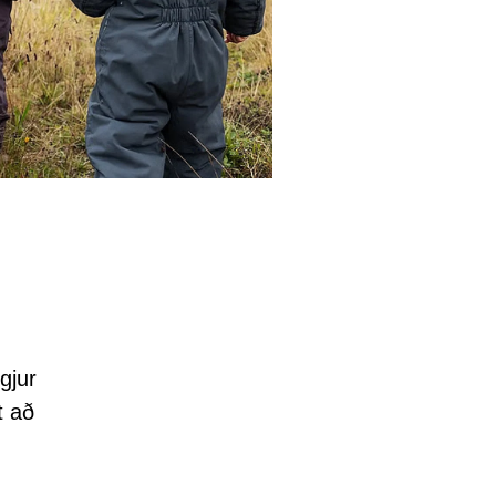
gjur
t að