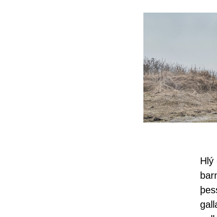
Hlý 
bar
þes
gal