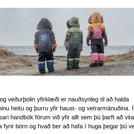
og veðurþolin yfirklæði er nauðsynleg til að halda
ninu heitu og þurru yfir haust- og vetrarmánuðina. Í
sari handbók förum við yfir allt sem þú þarft að vit
la fyrir börn og hvað ber að hafa í huga þegar þú ve