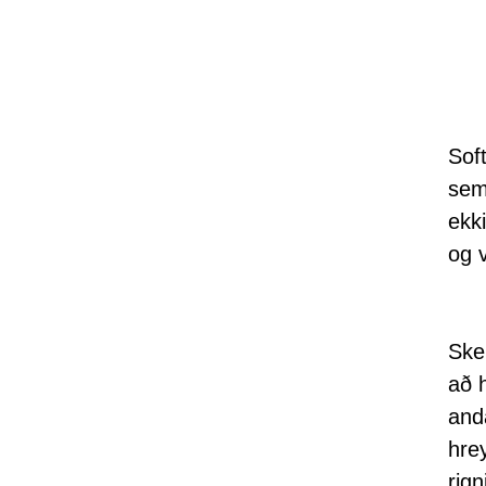
Soft
sem
ekki
og 
Skel
að 
and
hrey
rig