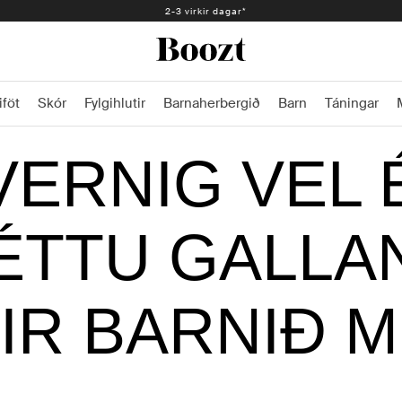
Auðveld skil 30 dagar - 2.300 kr
2-3 virkir dagar*
iföt
Skór
Fylgihlutir
Barnaherbergið
Barn
Táningar
VERNIG VEL 
ÉTTU GALLA
IR BARNIÐ M