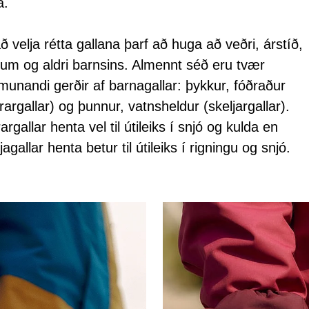
a.
að velja rétta gallana þarf að huga að veðri, árstíð,
fum og aldri barnsins. Almennt séð eru tvær
munandi gerðir af barnagallar: þykkur, fóðraður
rargallar) og þunnur, vatnsheldur (skeljargallar).
argallar henta vel til útileiks í snjó og kulda en
jagallar henta betur til útileiks í rigningu og snjó.