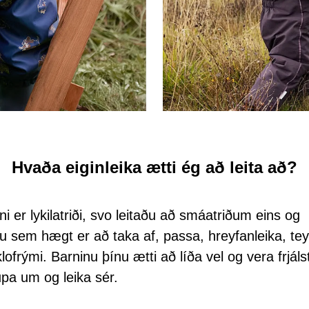
Hvaða eiginleika ætti ég að leita að?
ni er lykilatriði, svo leitaðu að smáatriðum eins og
tu sem hægt er að taka af, passa, hreyfanleika, tey
lofrými. Barninu þínu ætti að líða vel og vera frjáls
upa um og leika sér.