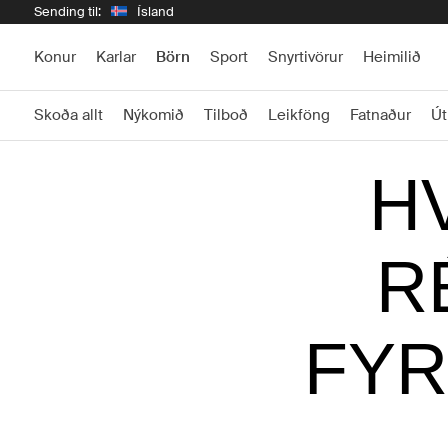
Sending til:
Ísland
Konur
Karlar
Börn
Sport
Snyrtivörur
Heimilið
Skoða allt
Nýkomið
Tilboð
Leikföng
Fatnaður
Út
H
R
FYR