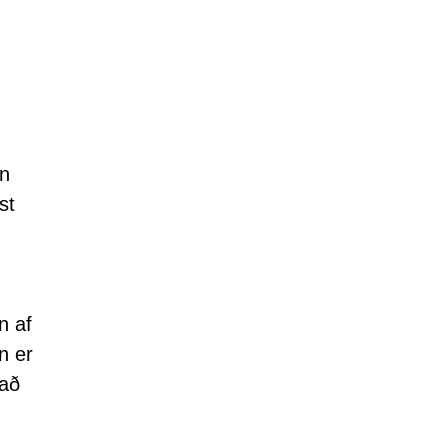
i
en
st
n af
n er
 að