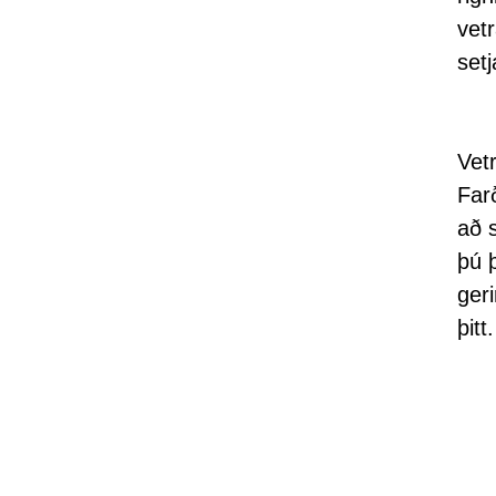
vet
setj
Vetr
Far
að 
þú 
ger
þitt.