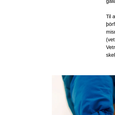
gall
Til 
þör
mis
(vet
Vetr
skel