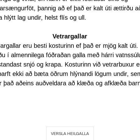
rarsængurföt, þannig að ef það er kalt úti ættirðu a
a hlýtt lag undir, helst flís og ull.
Vetrargallar
argallar eru besti kosturinn ef það er mjög kalt úti.
ðu í almennilega fóðraðan galla með hárri vatnssúlu 
standast snjó og krapa. Kosturinn við vetrarbuxur e
þarft ekki að bæta öðrum hlýnandi lögum undir, se
ir það aðeins auðveldara að klæða og afklæða barn
VERSLA HEILGALLA