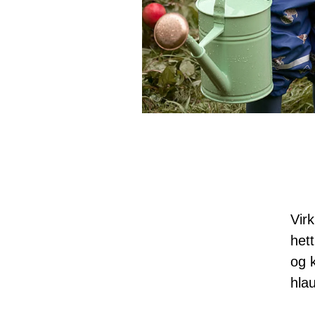
Virk
het
og k
hla