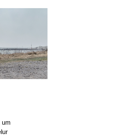
a um
lur