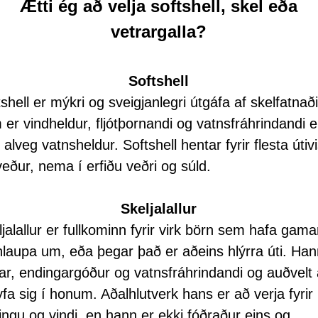
Ætti ég að velja softshell, skel eða
vetrargalla?
Softshell
shell er mýkri og sveigjanlegri útgáfa af skelfatnað
 er vindheldur, fljótþornandi og vatnsfráhrindandi 
 alveg vatnsheldur. Softshell hentar fyrir flesta útivi
veður, nema í erfiðu veðri og súld.
Skeljalallur
jalallur er fullkominn fyrir virk börn sem hafa gama
hlaupa um, eða þegar það er aðeins hlýrra úti. Han
ar, endingargóður og vatnsfráhrindandi og auðvelt
fa sig í honum. Aðalhlutverk hans er að verja fyrir
ningu og vindi, en hann er ekki fóðraður eins og