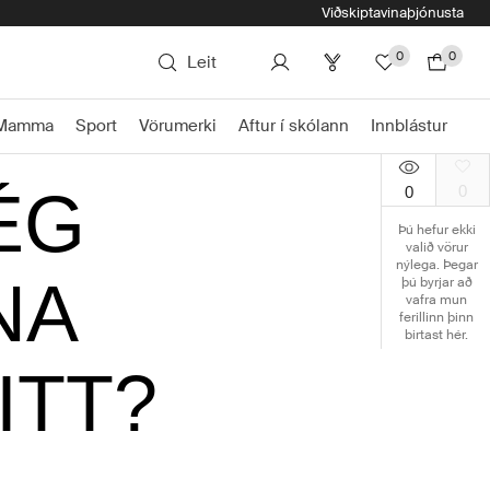
Viðskiptavinaþjónusta
0
0
Leit
Mamma
Sport
Vörumerki
Aftur í skólann
Innblástur
ÉG
0
0
Þú hefur ekki
valið vörur
nýlega. Þegar
NA
þú byrjar að
vafra mun
ferillinn þinn
birtast hér.
ITT?