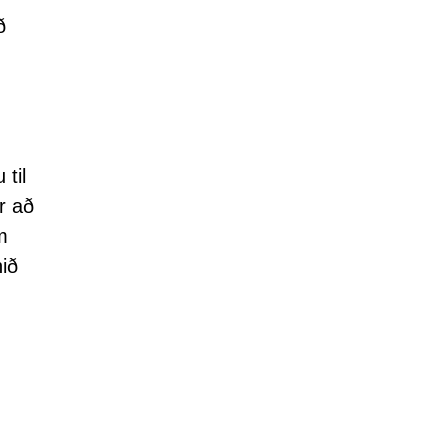
ð
til
r að
m
ið