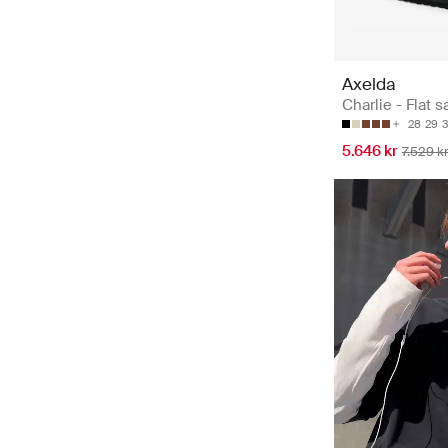
Axelda
Charlie - Flat 
28
29
5.646 kr
7.529 k