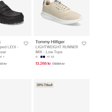
k
Tommy Hilfiger
ped LEOI -
LIGHTWEIGHT RUNNER
ssar
MIX - Low Tops
4
41
43
13.266 kr
59 kr
17.689 kr
35% Tilboð