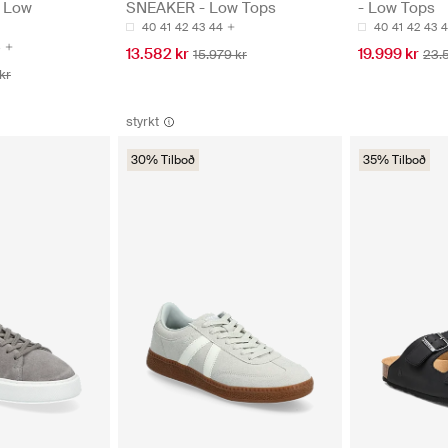
 Low
SNEAKER - Low Tops
- Low Tops
40
41
42
43
44
40
41
42
43
4
5
13.582 kr
19.999 kr
15.979 kr
23.
kr
styrkt
30% Tilboð
35% Tilboð