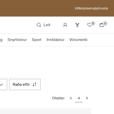
Viðskiptavinaþjónusta
0
0
Leit
ög
Snyrtivörur
Sport
Innblástur
Vörumerki
raða eftir
Display:
3
4
5