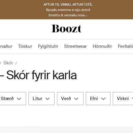
AFTUR TIL VINNU, AFTUR Í STÍL
Byrjaðu snemma á nýju árstíð
Smelltu & verslaðu núna→
tnaður
Töskur
Fylgihlutir
Streetwear
Hönnuðir
Ferðal
Skór
- Skór fyrir karla
stærð
litur
verð
efni
virkni