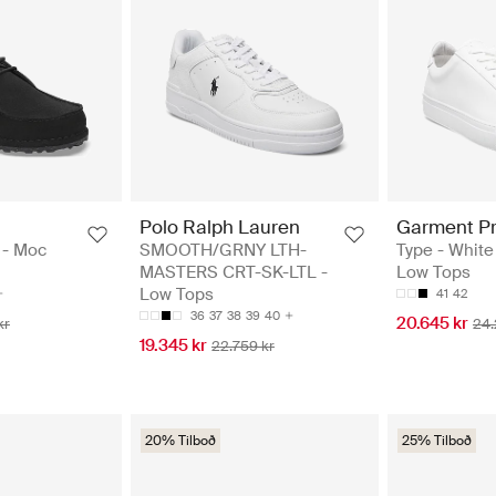
Polo Ralph Lauren
Garment Pr
 - Moc
SMOOTH/GRNY LTH-
Type - White
MASTERS CRT-SK-LTL -
Low Tops
Low Tops
41
42
36
37
38
39
40
20.645 kr
kr
24.
19.345 kr
22.759 kr
20% Tilboð
25% Tilboð