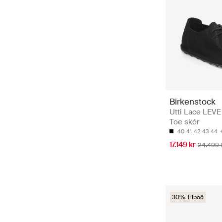
Birkenstock
Utti Lace LEVE
Toe skór
40
41
42
43
44
17.149 kr
24.499 
30% Tilboð