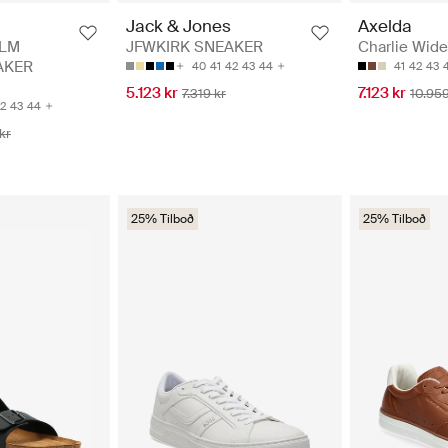
Axelda
Jack & Jones
Charlie Wide
LM
JFWKIRK SNEAKER
AKER
41
42
43
40
41
42
43
44
7.123 kr
5.123 kr
10.959
7.319 kr
2
43
44
kr
25% Tilboð
25% Tilboð