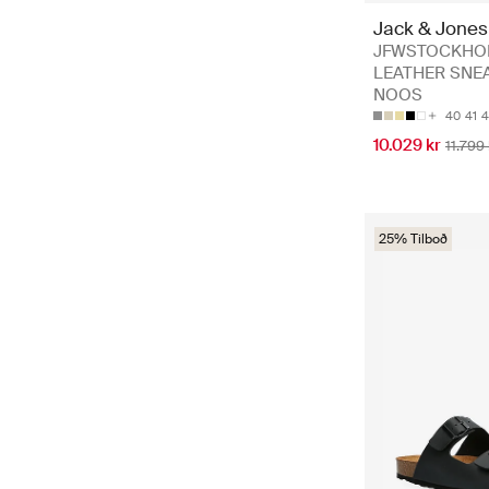
Jack & Jones
JFWSTOCKHO
LEATHER SNE
NOOS
40
41
4
10.029 kr
11.799 
25% Tilboð