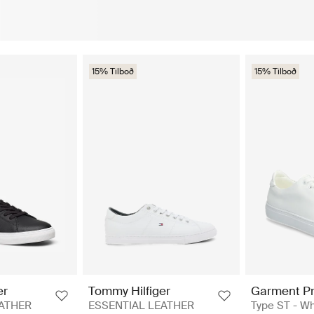
15% Tilboð
15% Tilboð
er
Tommy Hilfiger
Garment Pr
EATHER
ESSENTIAL LEATHER
Type ST - Wh