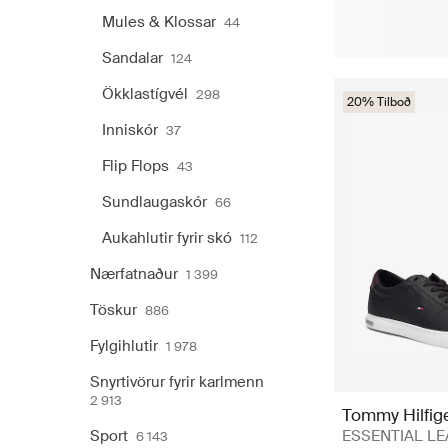
Mules & Klossar
44
Sandalar
124
Ökklastígvél
298
20% Tilboð
Inniskór
37
Flip Flops
43
Sundlaugaskór
66
Aukahlutir fyrir skó
112
Nærfatnaður
1 399
Töskur
886
Fylgihlutir
1 978
Snyrtivörur fyrir karlmenn
2 913
Tommy Hilfig
Sport
ESSENTIAL L
6 143