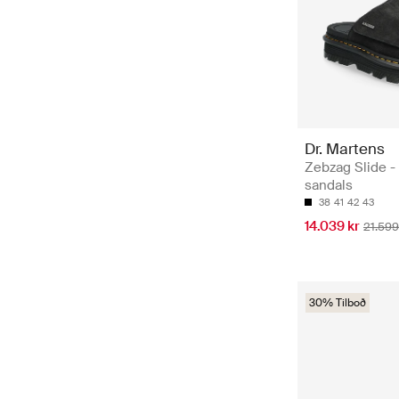
Dr. Martens
Zebzag Slide - 
sandals
38
41
42
43
14.039 kr
21.599
30% Tilboð