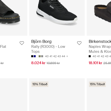
Björn Borg
Birkenstoc
Flat
Rally (R3000) - Low
Naples Wrap
Tops
Mules & Klo
40
41
42
43
44
40
41
42
43
4
8.024 kr
18.101 kr
 kr
10.699 kr
25.8
15% Tilboð
15% Tilboð