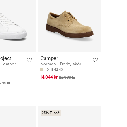
oject
Camper
 Leather -
Norman - Derby skór
40
41
42
43
14.344 kr
22.069 kr
289 kr
25% Tilboð