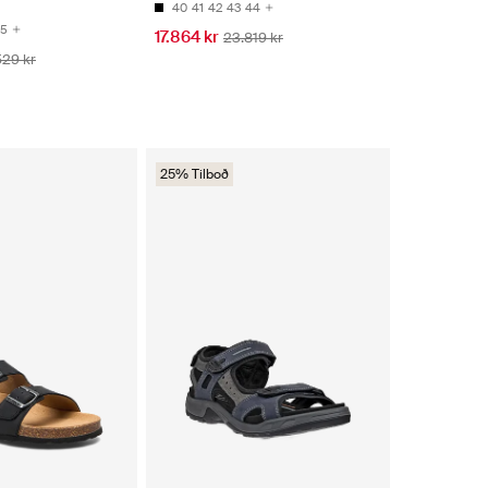
40
41
42
43
44
5
17.864 kr
23.819 kr
529 kr
25% Tilboð