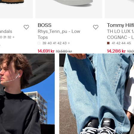
BOSS
Tommy Hilf
sandals
Rhys_Tenn_pu - Low
TH LO LUX 
Tops
COGNAC - L
30
31
32
39
40
41
42
43
41
42
44
45
r
14.691 kr
14.286 kr
19.589 kr
19.