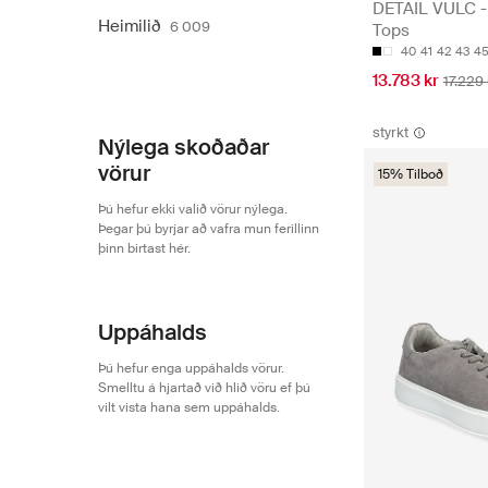
DETAIL VULC -
Heimilið
6 009
Tops
40
41
42
43
4
13.783 kr
17.229 
styrkt
Nýlega skoðaðar
vörur
15% Tilboð
Þú hefur ekki valið vörur nýlega.
Þegar þú byrjar að vafra mun ferillinn
þinn birtast hér.
Uppáhalds
Þú hefur enga uppáhalds vörur.
Smelltu á hjartað við hlið vöru ef þú
vilt vista hana sem uppáhalds.