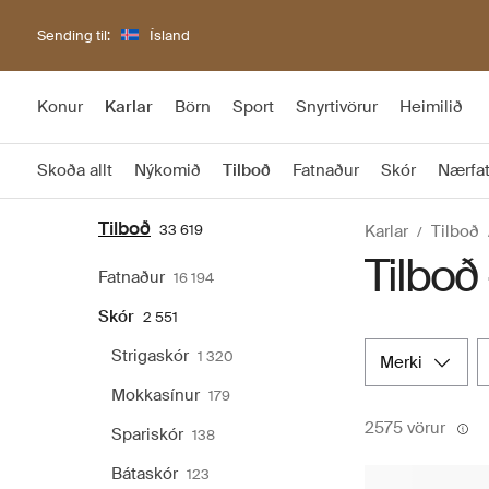
Sending til:
Ísland
Konur
Karlar
Börn
Sport
Snyrtivörur
Heimilið
Skoða allt
Nýkomið
Tilboð
Fatnaður
Skór
Nærfa
Tilboð
33 619
Karlar
Tilboð
Tilboð 
Fatnaður
16 194
Skór
2 551
Strigaskór
1 320
merki
Mokkasínur
179
2575 vörur
Spariskór
138
Bátaskór
123