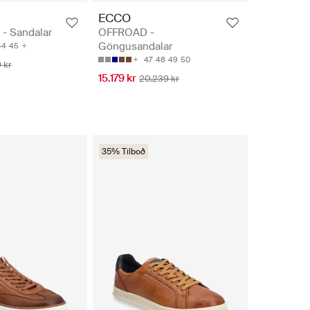
ECCO
 - Sandalar
OFFROAD -
Göngusandalar
44
45
47
48
49
50
 kr
15.179 kr
20.239 kr
35% Tilboð