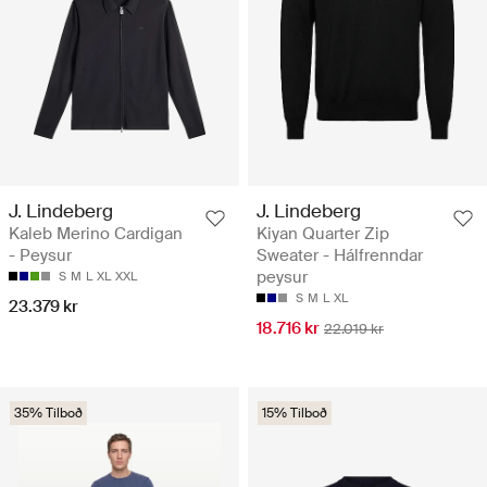
J. Lindeberg
J. Lindeberg
Kaleb Merino Cardigan
Kiyan Quarter Zip
- Peysur
Sweater - Hálfrenndar
peysur
S
M
L
XL
XXL
S
M
L
XL
23.379 kr
18.716 kr
22.019 kr
35% Tilboð
15% Tilboð