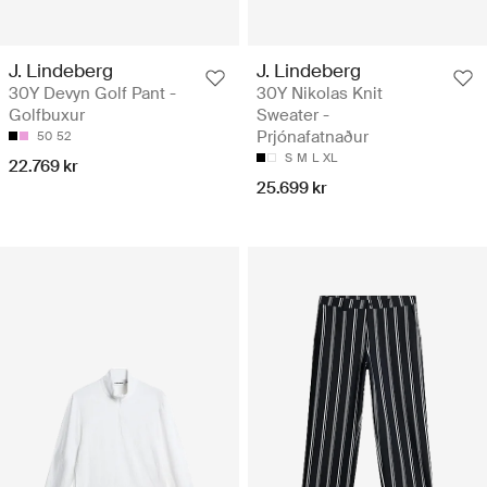
J. Lindeberg
J. Lindeberg
30Y Devyn Golf Pant -
30Y Nikolas Knit
Golfbuxur
Sweater -
Prjónafatnaður
50
52
S
M
L
XL
22.769 kr
25.699 kr