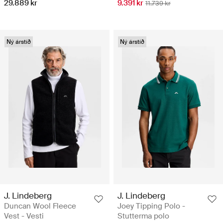
29.889 kr
9.391 kr
11.739 kr
Ný árstíð
Ný árstíð
J. Lindeberg
J. Lindeberg
Duncan Wool Fleece
Joey Tipping Polo -
Vest - Vesti
Stutterma polo