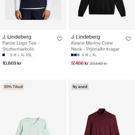
J. Lindeberg
J. Lindeberg
Parcie Logo Tee -
Keane Merino Crew
Stuttermarbolir
Neck - Prjónaðir kragar
S
M
L
XL
XXL
S
M
L
XL
10.869 kr
17.466 kr
20.549 kr
35% Tilboð
Ný árstíð