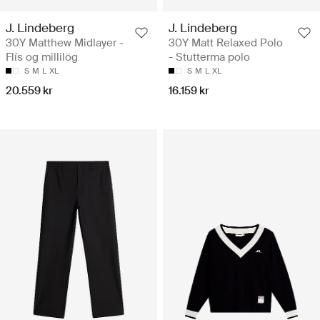
J. Lindeberg
J. Lindeberg
30Y Matthew Midlayer -
30Y Matt Relaxed Polo
Flís og millilög
- Stutterma polo
S
M
L
XL
S
M
L
XL
20.559 kr
16.159 kr