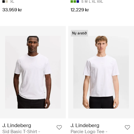
XL
S
M
L
XL
XXL
33.959 kr
12.229 kr
Ný árstíð
J. Lindeberg
J. Lindeberg
Sid Basic T-Shirt -
Parcie Logo Tee -