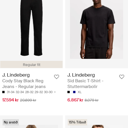
Regular fit
J. Lindeberg
J. Lindeberg
Cody Stay Black Reg
Sid Basic T-Shirt -
Jeans - Regular jeans
Stuttermarbolir
31-34
32-34
28-32
29-32
30-30
XL
17.594 kr
6.867 kr
20.699 kr
8.079 kr
Ný árstíð
15% Tilboð