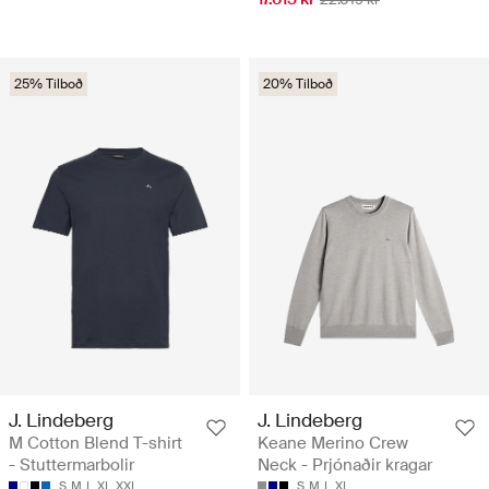
25% Tilboð
20% Tilboð
J. Lindeberg
J. Lindeberg
M Cotton Blend T-shirt
Keane Merino Crew
- Stuttermarbolir
Neck - Prjónaðir kragar
S
M
L
XL
XXL
S
M
L
XL