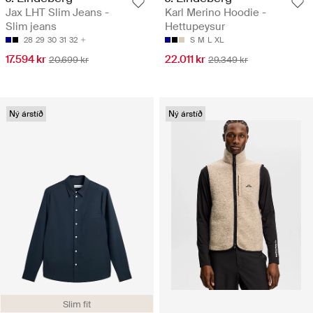
Jax LHT Slim Jeans -
Karl Merino Hoodie -
Slim jeans
Hettupeysur
28
29
30
31
32
S
M
L
XL
17.594 kr
22.011 kr
20.699 kr
29.349 kr
Ný árstíð
Ný árstíð
Slim fit