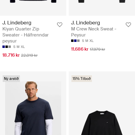
J. Lindeberg
J. Lindeberg
Kiyan Quarter Zip
M Crew Neck Sweat -
Sweater - Hálfrenndar
Peysur
peysur
S
M
XL
S
M
XL
11.686 kr
17.979 kr
18.716 kr
22.019 kr
Ný árstíð
15% Tilboð