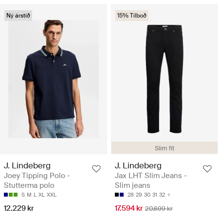
Ný árstíð
15% Tilboð
Slim fit
J. Lindeberg
J. Lindeberg
Joey Tipping Polo -
Jax LHT Slim Jeans -
Stutterma polo
Slim jeans
S
M
L
XL
XXL
28
29
30
31
32
12.229 kr
17.594 kr
20.699 kr