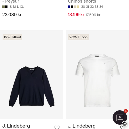
- Peysur
Chinos shorts
S
M
L
XL
30
31
32
33
34
23.089 kr
13.199 kr
17.599 kr
15% Tilboð
25% Tilboð
1
−
J. Lindeberg
J. Lindeberg