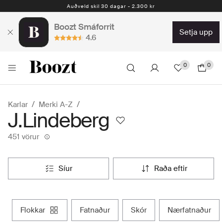
Auðveld skil 30 dagar - 2.300 kr
Boozt Smáforrit
setja upp
4.6
0
0
Karlar
Merki A-Z
J.Lindeberg
451 vörur
síur
raða eftir
flokkar
fatnaður
skór
nærfatnaður