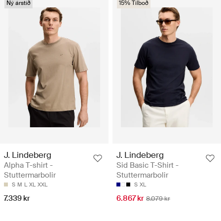
Ný árstíð
15% Tilboð
J. Lindeberg
J. Lindeberg
Alpha T-shirt -
Sid Basic T-Shirt -
Stuttermarbolir
Stuttermarbolir
S
M
L
XL
XXL
S
XL
7.339 kr
6.867 kr
8.079 kr