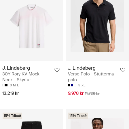
J. Lindeberg
J. Lindeberg
30Y Rory KV Mock
Verse Polo - Stutterma
Neck - Skyrtur
polo
S
M
L
S
XL
13.219 kr
9.978 kr
11.739 kr
15% Tilboð
15% Tilboð