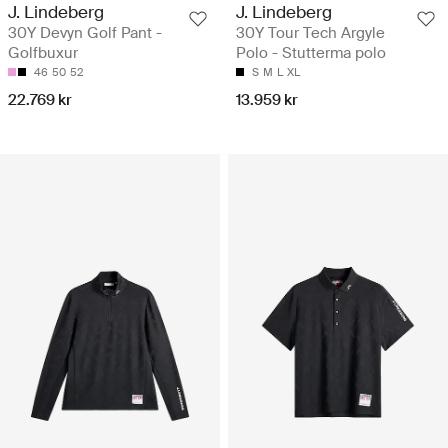
J. Lindeberg
J. Lindeberg
30Y Devyn Golf Pant -
30Y Tour Tech Argyle
Golfbuxur
Polo - Stutterma polo
46
50
52
S
M
L
XL
22.769 kr
13.959 kr