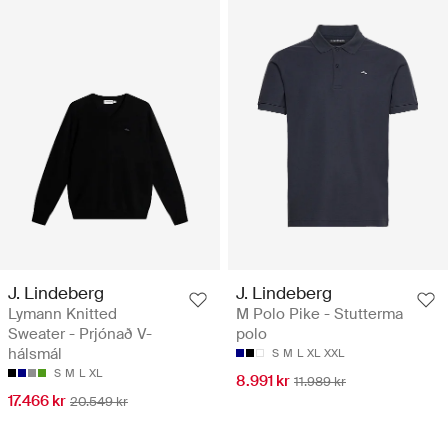
J. Lindeberg
J. Lindeberg
Lymann Knitted
M Polo Pike - Stutterma
Sweater - Prjónað V-
polo
hálsmál
S
M
L
XL
XXL
S
M
L
XL
8.991 kr
11.989 kr
17.466 kr
20.549 kr