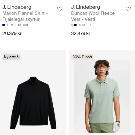
J. Lindeberg
J. Lindeberg
Marlon Flannel Shirt -
Duncan Wool Fleece
Frjálslegar skyrtur
Vest - Vesti
S
M
L
XL
XXL
S
M
L
XL
20.379 kr
32.479 kr
Ný árstíð
30% Tilboð