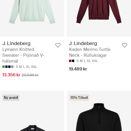
J. Lindeberg
J. Lindeberg
Lymann Knitted
Kaden Merino Turtle
Sweater - Prjónað V-
Neck - Rúllukragar
hálsmál
S
M
L
XL
XXL
S
M
L
XL
XXL
19.489 kr
13.356 kr
20.549 kr
Ný árstíð
15% Tilboð