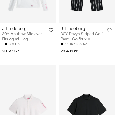
J. Lindeberg
J. Lindeberg
30Y Matthew Midlayer -
30Y Devyn Striped Golf
Flís og millilög
Pant - Golfbuxur
S
M
L
XL
44
46
48
50
52
20.559 kr
23.499 kr