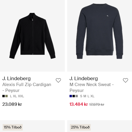
J. Lindeberg
J. Lindeberg
Alexis Full Zip Cardigan
M Crew Neck Sweat -
- Peysur
Peysur
L
XL
XXL
S
M
L
XL
23.089 kr
13.484 kr
17.979 kr
15% Tilboð
25% Tilboð