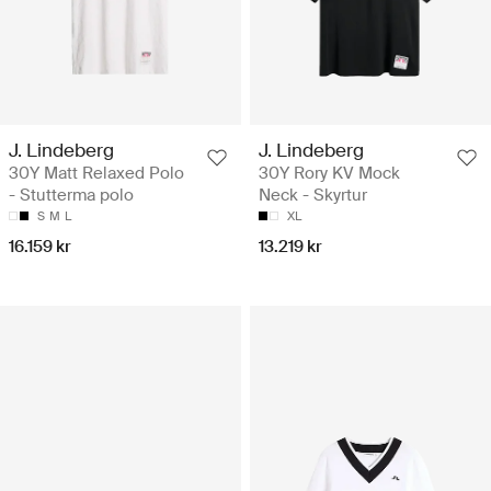
J. Lindeberg
J. Lindeberg
30Y Matt Relaxed Polo
30Y Rory KV Mock
- Stutterma polo
Neck - Skyrtur
S
M
L
XL
16.159 kr
13.219 kr