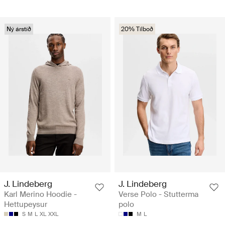
Ný árstíð
20% Tilboð
J. Lindeberg
J. Lindeberg
Karl Merino Hoodie -
Verse Polo - Stutterma
Hettupeysur
polo
S
M
L
XL
XXL
M
L