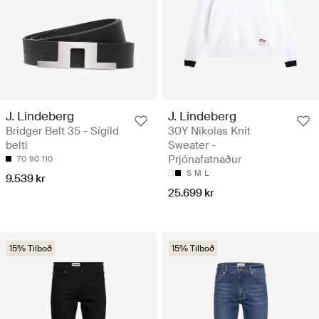
J. Lindeberg
J. Lindeberg
Bridger Belt 35 - Sígild
30Y Nikolas Knit
belti
Sweater -
Prjónafatnaður
70
90
110
S
M
L
9.539 kr
25.699 kr
15% Tilboð
15% Tilboð