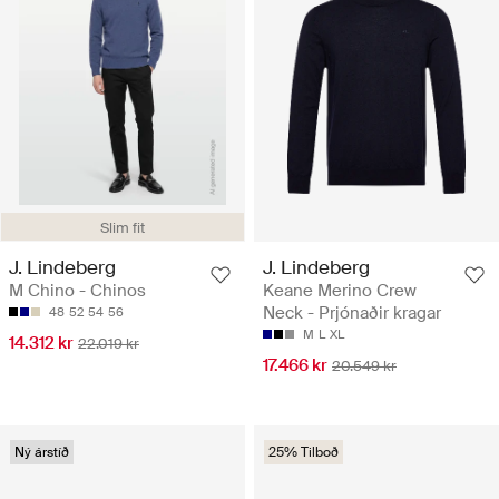
Slim fit
J. Lindeberg
J. Lindeberg
M Chino - Chinos
Keane Merino Crew
Neck - Prjónaðir kragar
48
52
54
56
M
L
XL
14.312 kr
22.019 kr
17.466 kr
20.549 kr
Ný árstíð
25% Tilboð