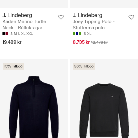
J. Lindeberg
J. Lindeberg
Kaden Merino Turtle
Joey Tipping Polo -
Neck - Rúllukragar
Stutterma polo
S
M
L
XL
XXL
S
XL
19.489 kr
8.735 kr
12.479 kr
15% Tilboð
35% Tilboð