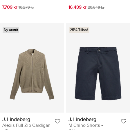
7.709 kr
16.439 kr
10.279 kr
20.549 kr
Ný árstíð
25% Tilboð
J. Lindeberg
J. Lindeberg
Alexis Full Zip Cardigan
M Chino Shorts -