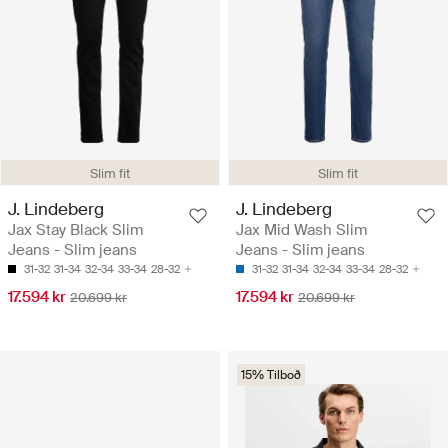
Slim fit
Slim fit
J. Lindeberg
J. Lindeberg
Jax Stay Black Slim
Jax Mid Wash Slim
Jeans - Slim jeans
Jeans - Slim jeans
31-32
31-34
32-34
33-34
28-32
31-32
31-34
32-34
33-34
28-32
17.594 kr
17.594 kr
20.699 kr
20.699 kr
15% Tilboð