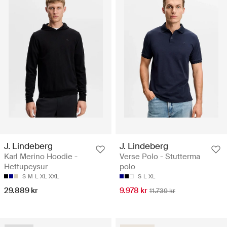
J. Lindeberg
J. Lindeberg
Karl Merino Hoodie -
Verse Polo - Stutterma
Hettupeysur
polo
S
M
L
XL
XXL
S
L
XL
29.889 kr
9.978 kr
11.739 kr