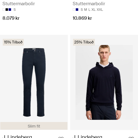
Stuttermarbolir
Stuttermarbolir
S
S
M
L
XL
XXL
8.079 kr
10.869 kr
15% Tilboð
25% Tilboð
Slim fit
J. Lindeberg
J. Lindeberg