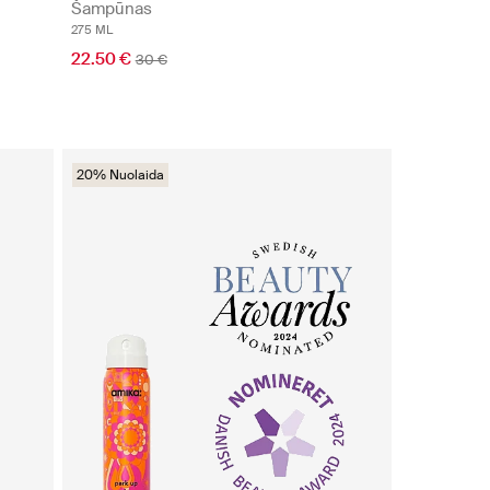
Šampūnas
275 ML
22.50 €
30 €
20% Nuolaida