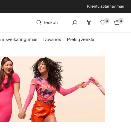
Klientų aptarnavimas
0
0
Ieškoti
 ir sveikatingumas
Dovanos
Prekių ženklai