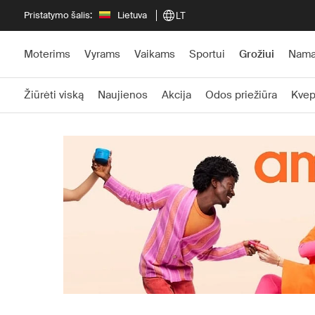
Pristatymo šalis:
Lietuva
LT
Moterims
Vyrams
Vaikams
Sportui
Grožiui
Nam
Žiūrėti viską
Naujienos
Akcija
Odos priežiūra
Kvep