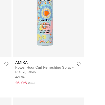
AMIKA
Power Hour Curl Refreshing Spray -
Plaukų lakas
200 ML
26.10 €
29 €