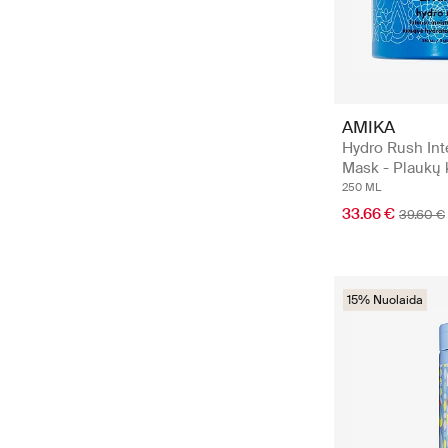
AMIKA
Hydro Rush Int
Mask - Plaukų
250 ML
33.66 €
39.60 €
15% Nuolaida