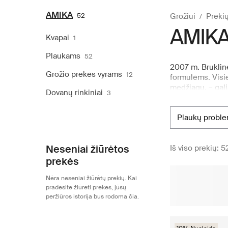
AMIKA
52
Grožiui
Prekių
AMIK
Kvapai
1
Plaukams
52
2007 m. Brukline
Grožio prekės vyrams
12
formulėms. Visie
medžiagų, – gali
Dovanų rinkiniai
3
priemonių – „AM
produktų, „Boozt
plaukų probl
asortimentą, pri
patirtį. Visada g
Neseniai žiūrėtos
Iš viso prekių: 5
prekės
Nėra neseniai žiūrėtų prekių. Kai
pradėsite žiūrėti prekes, jūsų
peržiūros istorija bus rodoma čia.