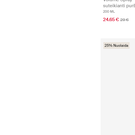
suteikianti pu
200 ML
24.65 €
29 €
25% Nuolaida