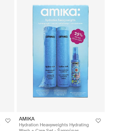
AMIKA
-
Hydration Heavyweights Hydrating
Wash + Care Set - Šampūnas