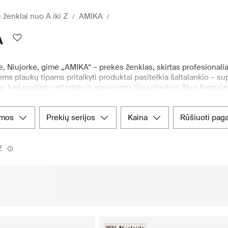
 ženklai nuo A iki Z
AMIKA
A
, Niujorke, gimė „AMIKA“ – prekės ženklas, skirtas profesionaliai
ms plaukų tipams pritaikyti produktai pasitelkia šaltalankio – su
ą, kad maitintų, stiprintų ir apsaugotų jūsų plaukus. Nuo šampū
IKA“ garantuoja salono kokybės rezultatus kasdienėje plaukų pr
.com“ yra jūsų pagrindinė stotelė. Čia rasite kruopščiai atrinktą 
emos
prekių serijos
kaina
rūšiuoti paga
taikytą jūsų plaukų poreikiams. Greitas pristatymas ir etiškos pre
alite pasikliauti patikimu klientų aptarnavimu ir patikrinta kokybe.
2