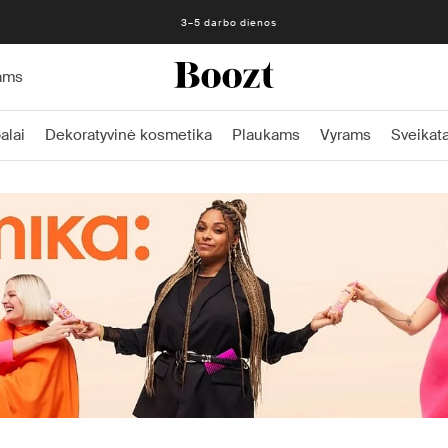
3–5 darbo dienos
ams
alai
Dekoratyvinė kosmetika
Plaukams
Vyrams
Sveikata