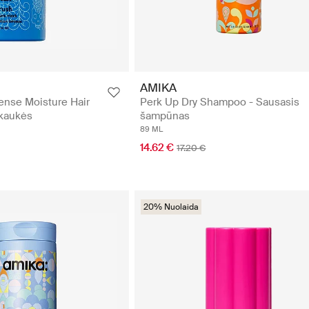
AMIKA
ense Moisture Hair
Perk Up Dry Shampoo - Sausasis
 kaukės
šampūnas
89 ML
14.62 €
17.20 €
20% Nuolaida