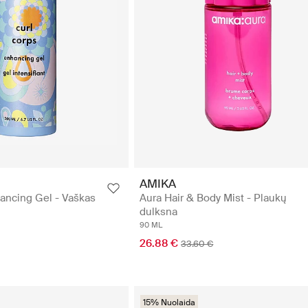
AMIKA
ancing Gel - Vaškas
Aura Hair & Body Mist - Plaukų
dulksna
90 ML
26.88 €
33.60 €
15% Nuolaida