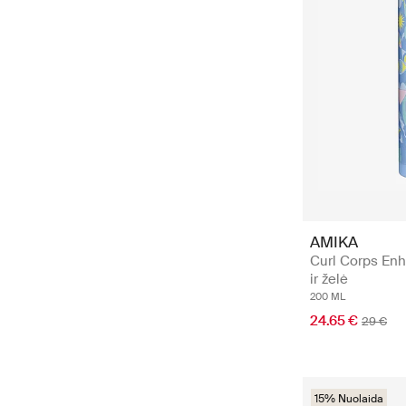
AMIKA
Curl Corps Enh
ir želė
200 ML
24.65 €
29 €
15% Nuolaida