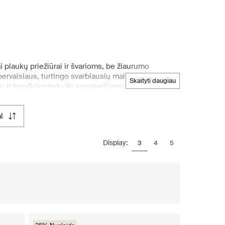
 plaukų priežiūrai ir švarioms, be žiaurumo
pervaisiaus, turtingo svarbiausių maistinių
skaityti daugiau
nų ir kondicionierių iki nepakeičiamų formavimo
iežiūroje. Jei ieškote aukštos kokybės „AMIKA“
grožio priemonių ir plaukų stilizavimo įrankių
l
kybos principai užtikrina sklandžią apsipirkimo
Display:
3
4
5