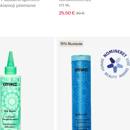
rškiamoji priemonė
275 ML
25.50 €
30 €
15% Nuolaida