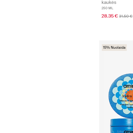
kaukės
250 ML
28.35 €
31.50 €
15% Nuolaida