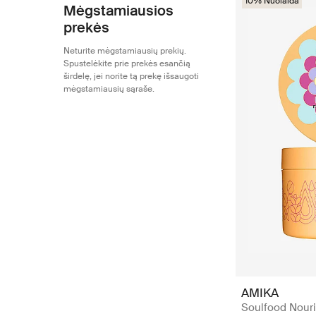
10% Nuolaida
Mėgstamiausios
prekės
Neturite mėgstamiausių prekių.
Spustelėkite prie prekės esančią
širdelę, jei norite tą prekę išsaugoti
mėgstamiausių sąraše.
AMIKA
Soulfood Nouri