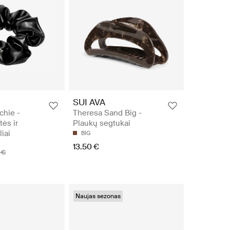
SUI AVA
chie -
Theresa Sand Big -
ės ir
Plaukų segtukai
liai
BIG
13.50 €
 €
Naujas sezonas