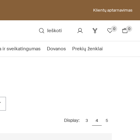
Klientų aptarnavimas
0
0
Ieškoti
a ir sveikatingumas
Dovanos
Prekių ženklai
Display:
3
4
5