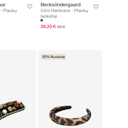
aar
Becksöndergaard
 - Plaukų
Glim Hairbrace - Plaukų
lankeliai
26.25 €
35 €
30% Nuolaida