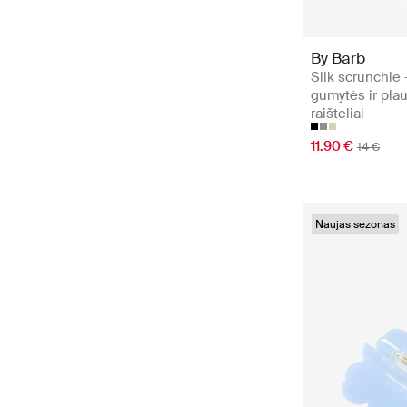
By Barb
Silk scrunchie 
gumytės ir pla
raišteliai
11.90 €
14 €
Naujas sezonas