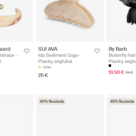
aard
SUI AVA
By Barb
irbrace -
Ida Sediment Giga -
Butterfly hair
i
Plaukų segtukai
Plaukų segtu
GIGA
13.50 €
18 €
25 €
40% Nuolaida
45% Nuolaida