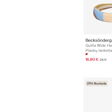
Becksönderg
Quilta Wide Ha
Plaukų lankelia
16.80 €
28 €
25% Nuolaida