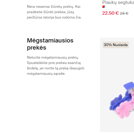
Plaukų segtuka
Nėra neseniai žiūrėtų prekių. Kai
pradėsite žiūrėti prekes, jūsų
22.50 €
25 €
peržiūros istorija bus rodoma čia.
Mėgstamiausios
30% Nuolaida
prekės
Neturite mėgstamiausių prekių.
Spustelėkite prie prekės esančią
širdelę, jei norite tą prekę išsaugoti
mėgstamiausių sąraše.