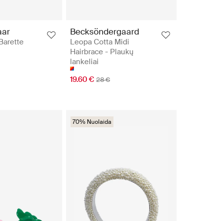
aar
Becksöndergaard
Barette
Leopa Cotta Midi
Hairbrace - Plaukų
lankeliai
19.60 €
28 €
70% Nuolaida