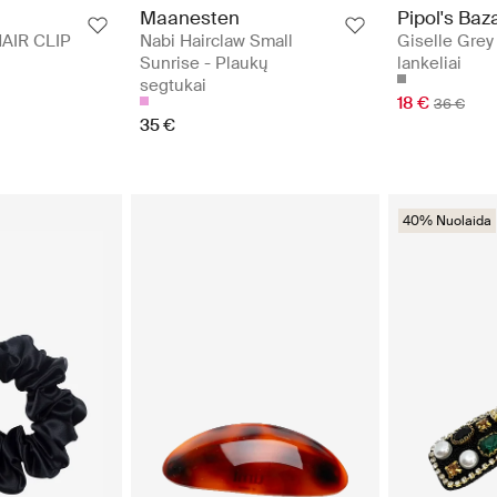
Maanesten
Pipol's Baz
AIR CLIP
Nabi Hairclaw Small
Giselle Grey
Sunrise - Plaukų
lankeliai
segtukai
18 €
36 €
35 €
40% Nuolaida