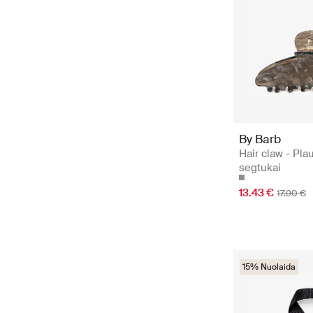
By Barb
Hair claw - Pla
segtukai
13.43 €
17.90 €
15% Nuolaida