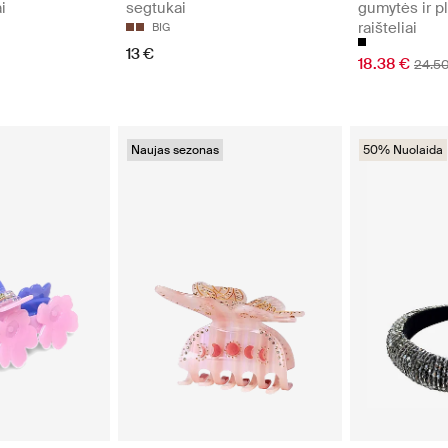
i
segtukai
gumytės ir p
raišteliai
BIG
13 €
18.38 €
24.5
Naujas sezonas
50% Nuolaida