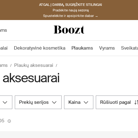
ATGAL Į DARBĄ, SUGRĮŽKITE STILINGAI
Pradėkite naują sezoną
Spustelėkite ir apsipirkite dabar →
ams
alai
Dekoratyvinė kosmetika
Plaukams
Vyrams
Sveikat
ams
Plaukų aksesuarai
 aksesuarai
prekių serijos
kaina
rūšiuoti pagal
505