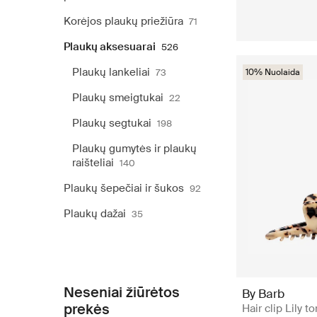
Korėjos plaukų priežiūra
71
Plaukų aksesuarai
526
Plaukų lankeliai
73
10% Nuolaida
Plaukų smeigtukai
22
Plaukų segtukai
198
Plaukų gumytės ir plaukų
raišteliai
140
Plaukų šepečiai ir šukos
92
Plaukų dažai
35
Neseniai žiūrėtos
By Barb
prekės
Hair clip Lily to