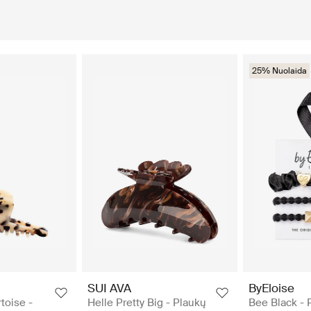
25% Nuolaida
SUI AVA
ByEloise
rtoise -
Helle Pretty Big - Plaukų
Bee Black - 