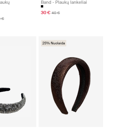
laukų
Band - Plaukų lankeliai
30 €
40 €
0 €
25% Nuolaida