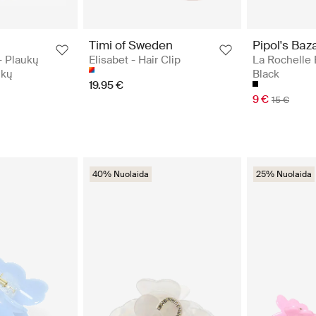
Timi of Sweden
Pipol's Baz
- Plaukų
Elisabet - Hair Clip
La Rochelle 
ukų
Black
19.95 €
9 €
15 €
40% Nuolaida
25% Nuolaida