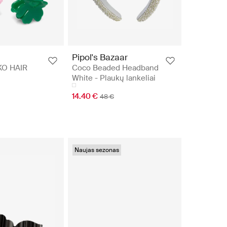
Pipol's Bazaar
O HAIR
Coco Beaded Headband
White - Plaukų lankeliai
14.40 €
48 €
Naujas sezonas