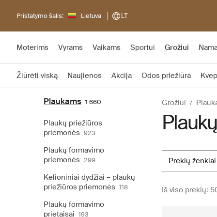
Pristatymo šalis:
Lietuva
LT
Moterims
Vyrams
Vaikams
Sportui
Grožiui
Nam
Žiūrėti viską
Naujienos
Akcija
Odos priežiūra
Kvep
Plaukams
1 660
Grožiui
Plauk
Plaukų
Plaukų priežiūros
priemonės
923
Plaukų formavimo
priemonės
299
prekių ženklai
Kelioniniai dydžiai – plaukų
priežiūros priemonės
118
Iš viso prekių: 
Plaukų formavimo
prietaisai
193