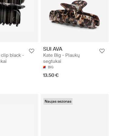
SUI AVA
 clip black -
Kate Big - Plaukų
kai
segtukai
BIG
13.50 €
Naujas sezonas