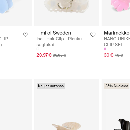
Timi of Sweden
Marimekko
CLIP
Isa - Hair Clip - Plaukų
NANO UNIKK
ų
segtukai
CLIP SET
23.97 €
30 €
39.95 €
40 €
Naujas sezonas
25% Nuolaida