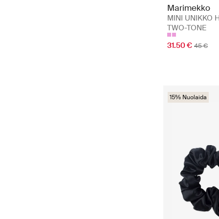
Marimekko
MINI UNIKKO H
TWO-TONE
31.50 €
45 €
15% Nuolaida