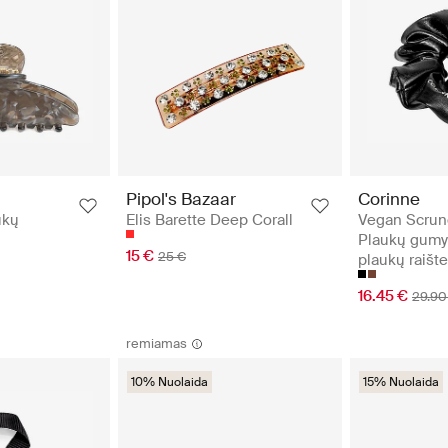
Pipol's Bazaar
Corinne
ukų
Elis Barette Deep Corall
Vegan Scrun
Plaukų gumyt
15 €
25 €
plaukų raište
16.45 €
29.90
remiamas
10% Nuolaida
15% Nuolaida