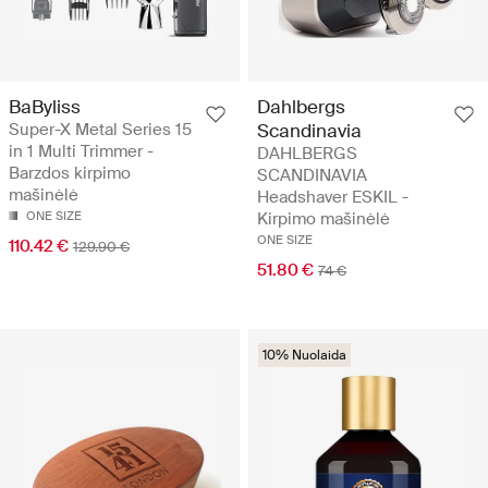
BaByliss
Dahlbergs
Super-X Metal Series 15
Scandinavia
in 1 Multi Trimmer -
DAHLBERGS
Barzdos kirpimo
SCANDINAVIA
mašinėlė
Headshaver ESKIL -
ONE SIZE
Kirpimo mašinėlė
ONE SIZE
110.42 €
129.90 €
51.80 €
74 €
10% Nuolaida