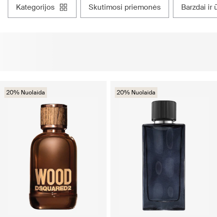
kategorijos
skutimosi priemonės
barzdai i
20% Nuolaida
20% Nuolaida