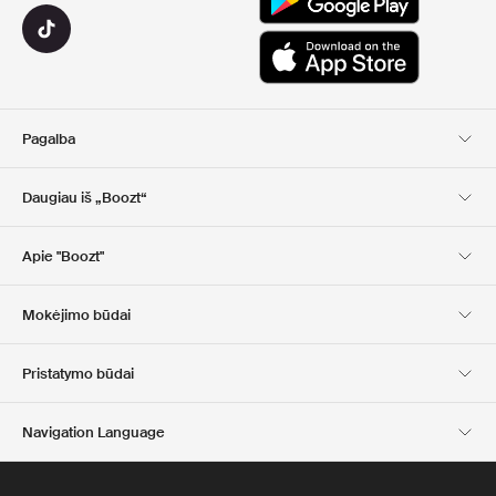
Pagalba
Klientų aptarnavimas
Pristatymas
Daugiau iš „Boozt“
Grąžinimas
Mokėjimas
Apie Mus
Nuolaidų kuponai
Apie "Boozt"
Dovanų kortelės
Mūsų programėlės
Karjera
Įmonės informacija
Club Boozt
Mokėjimo būdai
Investuotojams
Atsakomybė
Spauda ir apdovanojimai
Boozt Outlet
Pristatymo būdai
Navigation Language
Lietuvių
English