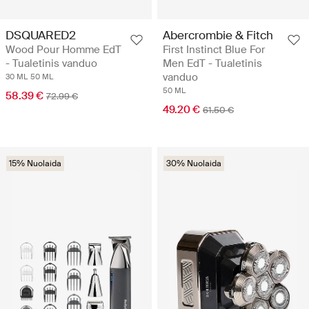
DSQUARED2
Abercrombie & Fitch
Wood Pour Homme EdT
First Instinct Blue For
- Tualetinis vanduo
Men EdT - Tualetinis
vanduo
30 ML
50 ML
50 ML
58.39 €
72.99 €
49.20 €
61.50 €
15% Nuolaida
30% Nuolaida