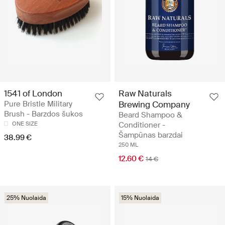
1541 of London
Raw Naturals
Pure Bristle Military
Brewing Company
Brush - Barzdos šukos
Beard Shampoo &
ONE SIZE
Conditioner -
Šampūnas barzdai
38.99 €
250 ML
12.60 €
14 €
25% Nuolaida
15% Nuolaida