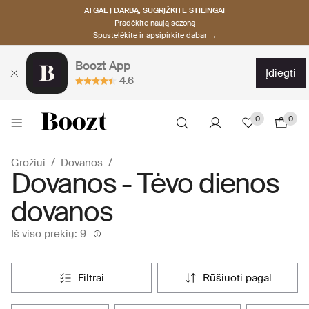
ATGAL Į DARBĄ, SUGRĮŽKITE STILINGAI
Pradėkite naują sezoną
Spustelėkite ir apsipirkite dabar →
Boozt App
įdiegti
4.6
0
0
Grožiui
Dovanos
Dovanos - Tėvo dienos
dovanos
Iš viso prekių: 9
filtrai
rūšiuoti pagal