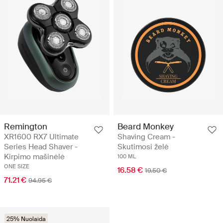
Remington
Beard Monkey
XR1600 RX7 Ultimate
Shaving Cream -
Series Head Shaver -
Skutimosi želė
Kirpimo mašinėlė
100 ML
ONE SIZE
16.58 €
19.50 €
71.21 €
94.95 €
25% Nuolaida