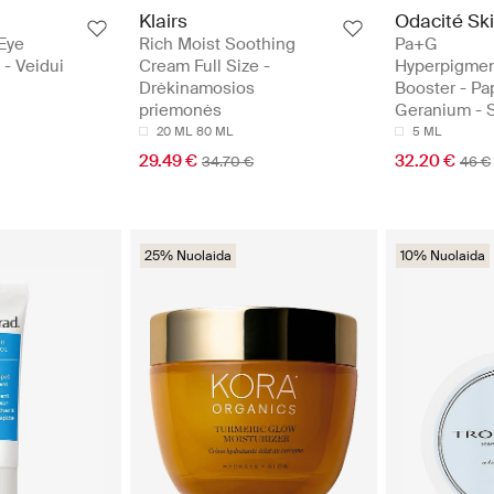
Klairs
Odacité Sk
Eye
Rich Moist Soothing
Pa+G
 - Veidui
Cream Full Size -
Hyperpigmen
Drėkinamosios
Booster - Pa
priemonės
Geranium - 
20 ML
80 ML
5 ML
29.49 €
32.20 €
34.70 €
46 €
25% Nuolaida
10% Nuolaida