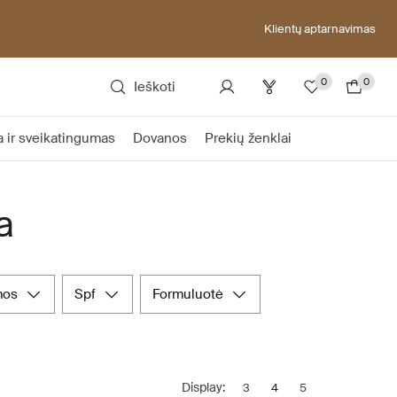
Klientų aptarnavimas
0
0
Ieškoti
a ir sveikatingumas
Dovanos
Prekių ženklai
a
mos
spf
formuluotė
Display:
3
4
5