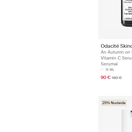
Odacité Skin
An Autumn on 
Vitamin C Seru
Serumai
15 ML
90 €
180 €
25% Nuolaida