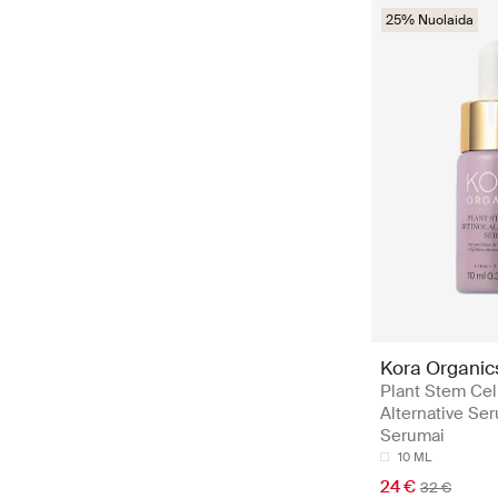
25% Nuolaida
Kora Organic
Plant Stem Cel
Alternative Se
Serumai
10 ML
24 €
32 €