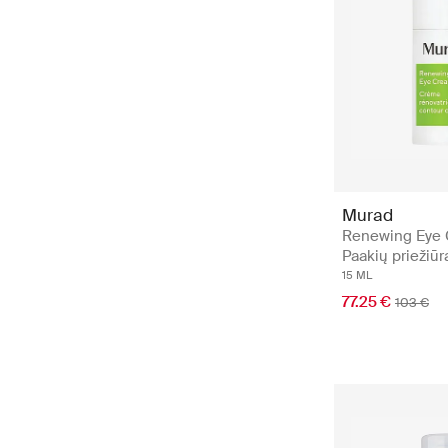
Murad
Renewing Eye 
Paakių priežiūr
15 ML
77.25 €
103 €