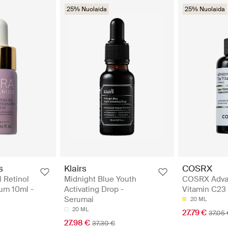
25% Nuolaida
25% Nuolaida
s
Klairs
COSRX
l Retinol
Midnight Blue Youth
COSRX Adva
rum 10ml -
Activating Drop -
Vitamin C23
Serumai
20 ML
20 ML
27.79 €
37.05 
27.98 €
37.30 €