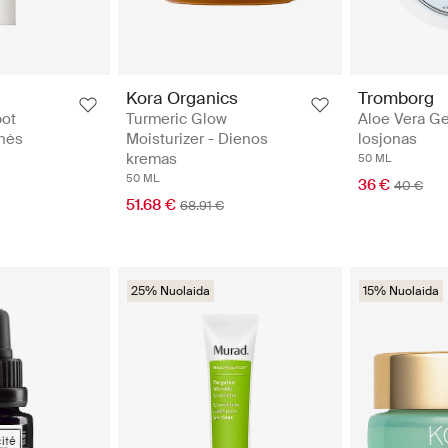
Kora Organics
Tromborg
pot
Turmeric Glow
Aloe Vera Ge
knės
Moisturizer - Dienos
losjonas
kremas
50 ML
50 ML
36 €
40 €
51.68 €
68.91 €
25% Nuolaida
15% Nuolaida