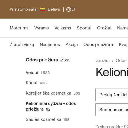
Pristatymo šalis:
Lietuva
LT
Moterims
Vyrams
Vaikams
Sportui
Grožiui
Nam
Žiūrėti viską
Naujienos
Akcija
Odos priežiūra
Kvep
Odos priežiūra
2 633
Grožiui
Odos 
Kelioni
Veidui
1 538
Kūnui
438
Korėjietiška kosmetika
563
prekių ženklai
Kelioniniai dydžiai – odos
priežiūra
92
sudedamosios
Saulės kosmetika
198
Iš viso prekių: 9