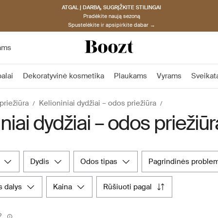
ATGAL Į DARBĄ, SUGRĮŽKITE STILINGAI
Pradėkite naują sezoną
Spustelėkite ir apsipirkite dabar →
ams
alai
Dekoratyvinė kosmetika
Plaukams
Vyrams
Sveikat
priežiūra
Kelioniniai dydžiai – odos priežiūra
niai dydžiai – odos priežiūr
dydis
odos tipas
pagrindinės proble
 dalys
kaina
rūšiuoti pagal
2