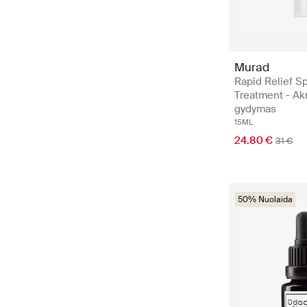
Murad
Rapid Relief S
Treatment - A
gydymas
15ML
24.80 €
31 €
50% Nuolaida