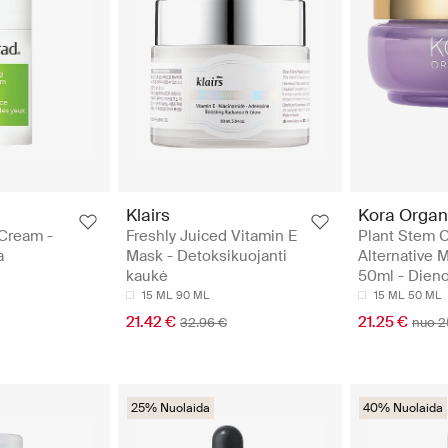
Klairs
Kora Organ
Cream -
Freshly Juiced Vitamin E
Plant Stem C
a
Mask - Detoksikuojanti
Alternative M
kaukė
50ml - Dien
15 ML
90 ML
15 ML
50 ML
21.42 €
21.25 €
32.96 €
nuo 2
25% Nuolaida
40% Nuolaida