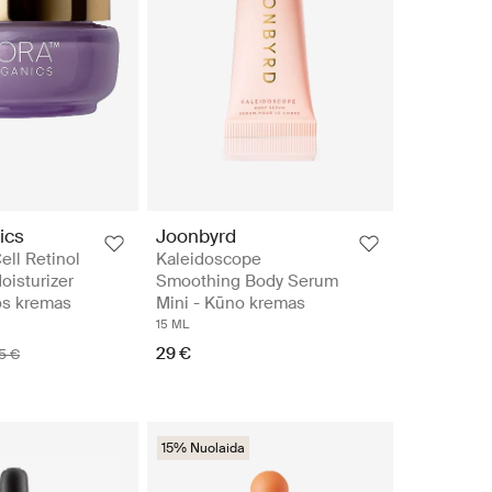
ics
Joonbyrd
ell Retinol
Kaleidoscope
oisturizer
Smoothing Body Serum
os kremas
Mini - Kūno kremas
15 ML
29 €
5 €
15% Nuolaida