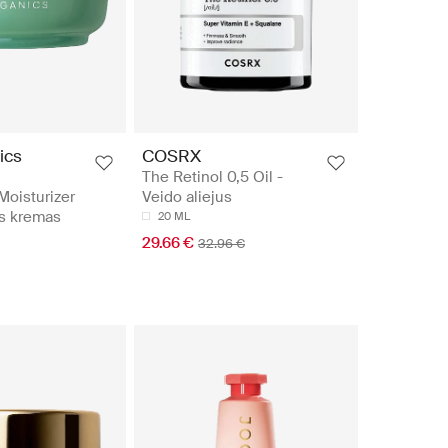
ics
COSRX
The Retinol 0,5 Oil -
Moisturizer
Veido aliejus
os kremas
20 ML
29.66 €
32.96 €