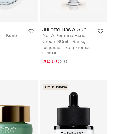
Juliette Has A Gun
l - Kūno
Not A Perfume Hand
Cream 30ml - Rankų
losjonas ir kojų kremas
30 ML
20.30 €
29 €
10% Nuolaida