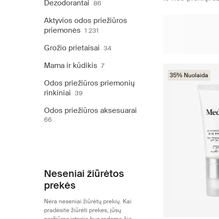
Dezodorantai
86
Aktyvios odos priežiūros
priemonės
1 231
Grožio prietaisai
34
Mama ir kūdikis
7
35% Nuolaida
Odos priežiūros priemonių
rinkiniai
39
Odos priežiūros aksesuarai
66
Neseniai žiūrėtos
prekės
Nėra neseniai žiūrėtų prekių. Kai
pradėsite žiūrėti prekes, jūsų