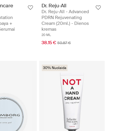
incare
Dr. Reju-All
Dr. Reju-All - Advanced
tation
PDRN Rejuvenating
paya +
Cream (20ml.) - Dienos
Serumai
kremas
20 ML
38.15 €
50.87 €
30% Nuolaida