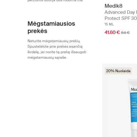
peržiūros istorija bus rodoma čia.
Medik8
Advanced Day 
Protect SPF 30
Mėgstamiausios
15 ML
prekės
41.60 €
64 €
Neturite mėgstamiausių prekių.
Spustelėkite prie prekės esančią
širdelę, jei norite tą prekę išsaugoti
mėgstamiausių sąraše.
20% Nuolaida