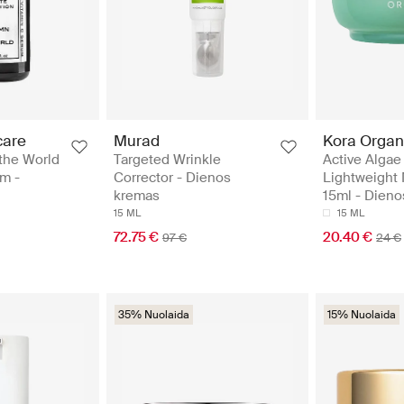
care
Murad
Kora Organ
the World
Targeted Wrinkle
Active Algae
m -
Corrector - Dienos
Lightweight 
kremas
15ml - Dien
15 ML
15 ML
72.75 €
20.40 €
97 €
24 €
35% Nuolaida
15% Nuolaida