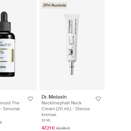
25% Nuolaida
Dr. Melaxin
nced The
Necklinephalt Neck
 - Serumai
Cream (20 ml.) - Dienos
kremas
20 ML
€
47.21 €
62.95 €