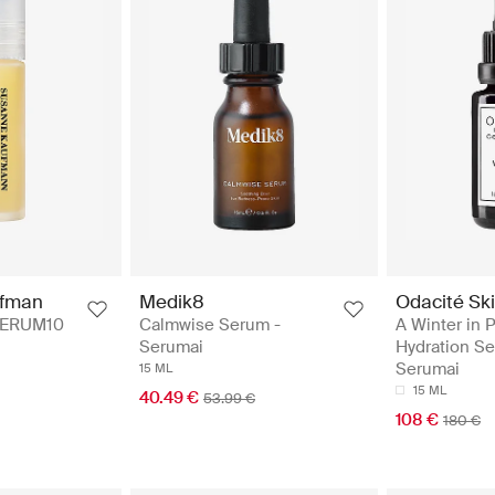
ufman
Medik8
Odacité Sk
SERUM10
Calmwise Serum -
A Winter in P
Serumai
Hydration Se
Serumai
15 ML
15 ML
40.49 €
53.99 €
108 €
180 €