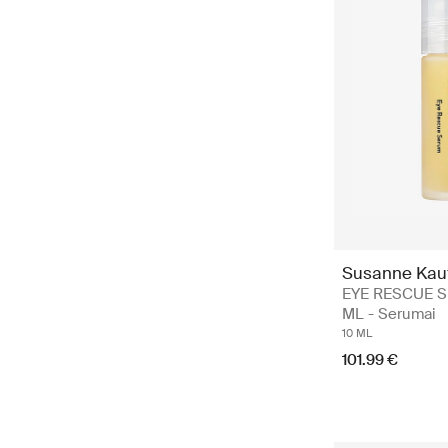
Susanne Ka
EYE RESCUE 
ML - Serumai
10 ML
101.99 €