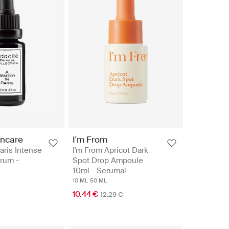
incare
I'm From
aris Intense
I'm From Apricot Dark
rum -
Spot Drop Ampoule
10ml - Serumai
10 ML
50 ML
10.44 €
12.29 €