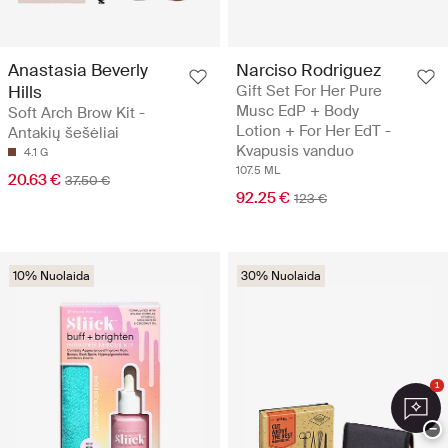
Anastasia Beverly
Narciso Rodriguez
Hills
Gift Set For Her Pure
Musc EdP + Body
Soft Arch Brow Kit -
Lotion + For Her EdT -
Antakių šešėliai
Kvapusis vanduo
4.1 G
107.5 ML
20.63 €
37.50 €
92.25 €
123 €
10% Nuolaida
30% Nuolaida
1
−