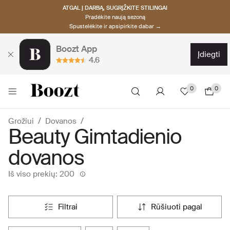
ATGAL Į DARBĄ, SUGRĮŽKITE STILINGAI
Pradėkite naują sezoną
Spustelėkite ir apsipirkite dabar →
Boozt App
įdiegti
4.6
0
0
Grožiui
Dovanos
Beauty Gimtadienio
dovanos
Iš viso prekių: 200
filtrai
rūšiuoti pagal