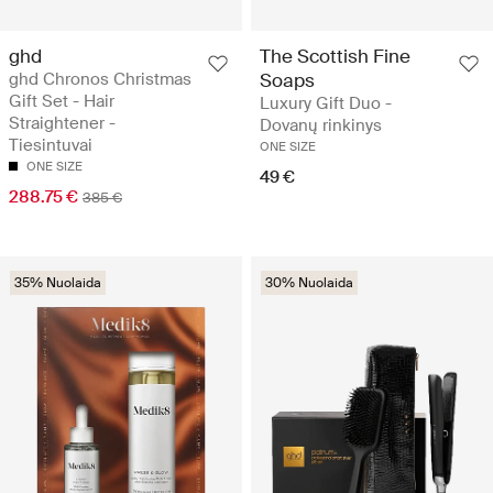
ghd
The Scottish Fine
ghd Chronos Christmas
Soaps
Gift Set - Hair
Luxury Gift Duo -
Straightener -
Dovanų rinkinys
Tiesintuvai
ONE SIZE
ONE SIZE
49 €
288.75 €
385 €
35% Nuolaida
30% Nuolaida