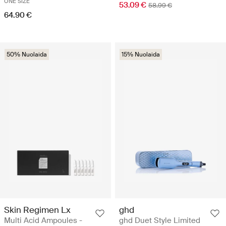
ONE SIZE
53.09 €
58.99 €
64.90 €
50% Nuolaida
15% Nuolaida
Skin Regimen Lx
ghd
Multi Acid Ampoules -
ghd Duet Style Limited