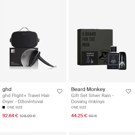
ghd
Beard Monkey
ghd Flight+ Travel Hair
Gift Set Silver Rain -
Dryer - Džiovintuvai
Dovanų rinkinys
ONE SIZE
ONE SIZE
92.64 €
44.25 €
108.99 €
59 €