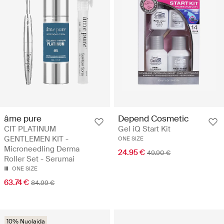
âme pure
Depend Cosmetic
CIT PLATINUM
Gel iQ Start Kit
GENTLEMEN KIT -
ONE SIZE
Microneedling Derma
24.95 €
49.90 €
Roller Set - Serumai
ONE SIZE
63.74 €
84.99 €
10% Nuolaida