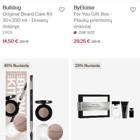
Bulldog
ByEloise
Original Beard Care Kit
For You Gift Box -
30+200 ml - Dovanų
Plaukų priemonių
rinkinys
rinkiniai
2 PCS
ONE SIZE
14.50 €
29.25 €
29 €
39 €
45% Nuolaida
25% Nuolaida