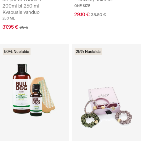
200ml bl 250 ml -
ONE SIZE
Kvapusis vanduo
29.10 €
38.80 €
250 ML
37.95 €
69 €
50% Nuolaida
25% Nuolaida