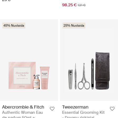
98.25 €
131 €
45% Nuolaida
25% Nuolaida
Abercrombie & Fitch
Tweezerman
Authentic Woman Eau
Essential Grooming Kit
de parfum 50ml +
- Dovanų rinkiniai