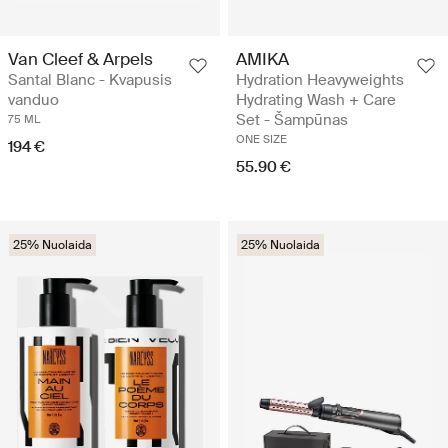
Van Cleef & Arpels
AMIKA
Santal Blanc - Kvapusis
Hydration Heavyweights
vanduo
Hydrating Wash + Care
Set - Šampūnas
75 ML
ONE SIZE
194 €
55.90 €
25% Nuolaida
25% Nuolaida