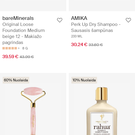
bareMinerals
AMIKA
Original Loose
Perk Up Dry Shampoo -
Foundation Medium
Sausasis šampūnas
beige 12 - Makiažo
233 ML
pagrindas
30.24 €
33.60 €
8 G
39.59 €
43.99 €
60% Nuolaida
10% Nuolaida