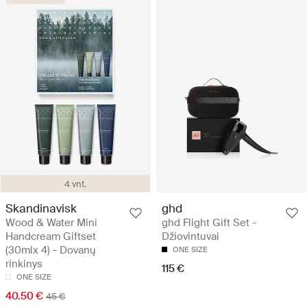
4 vnt.
Skandinavisk
ghd
Wood & Water Mini
ghd Flight Gift Set -
Handcream Giftset
Džiovintuvai
(30mlx 4) - Dovanų
ONE SIZE
rinkinys
115 €
ONE SIZE
40.50 €
45 €