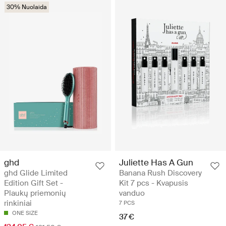
30% Nuolaida
ghd
Juliette Has A Gun
ghd Glide Limited
Banana Rush Discovery
Edition Gift Set -
Kit 7 pcs - Kvapusis
Plaukų priemonių
vanduo
rinkiniai
7 PCS
ONE SIZE
37 €