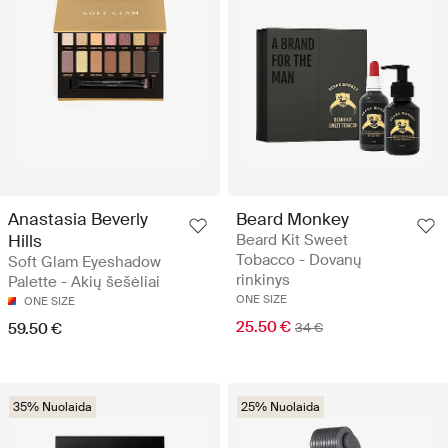
Anastasia Beverly
Beard Monkey
Hills
Beard Kit Sweet
Tobacco - Dovanų
Soft Glam Eyeshadow
rinkinys
Palette - Akių šešėliai
ONE SIZE
ONE SIZE
25.50 €
59.50 €
34 €
35% Nuolaida
25% Nuolaida