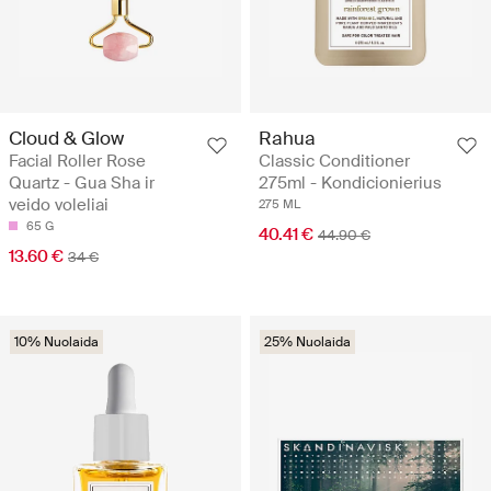
Cloud & Glow
Rahua
Facial Roller Rose
Classic Conditioner
Quartz - Gua Sha ir
275ml - Kondicionierius
veido voleliai
275 ML
65 G
40.41 €
44.90 €
13.60 €
34 €
10% Nuolaida
25% Nuolaida