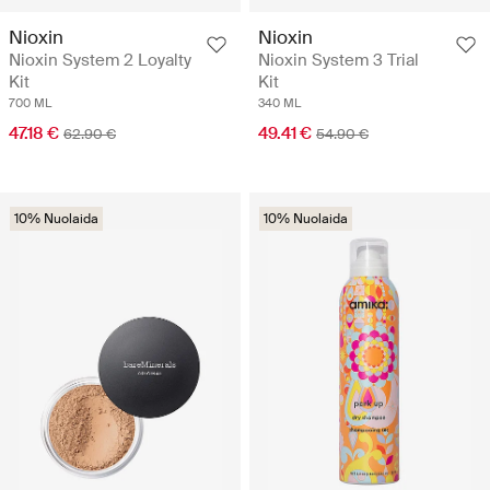
Nioxin
Nioxin
Nioxin System 2 Loyalty
Nioxin System 3 Trial
Kit
Kit
700 ML
340 ML
47.18 €
49.41 €
62.90 €
54.90 €
10% Nuolaida
10% Nuolaida