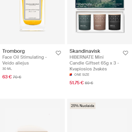
Tromborg
Skandinavisk
Face Oil Stimulating -
HIBERNATE Mini
Veido aliejus
Candle Giftset 65g x 3 -
Kvapiosios žvakės
30 ML
ONE SIZE
63 €
70 €
51.75 €
69 €
25% Nuolaida