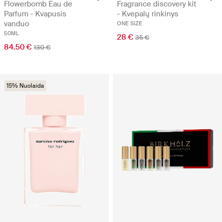
Flowerbomb Eau de
Fragrance discovery kit
Parfum - Kvapusis
- Kvepalų rinkinys
vanduo
ONE SIZE
50ML
28 €
35 €
84.50 €
130 €
15% Nuolaida