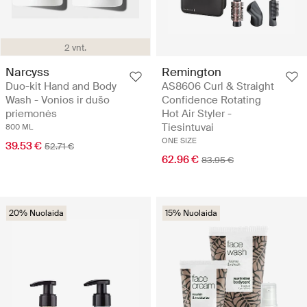
2 vnt.
Narcyss
Remington
Duo-kit Hand and Body
AS8606 Curl & Straight
Wash - Vonios ir dušo
Confidence Rotating
priemonės
Hot Air Styler -
Tiesintuvai
800 ML
ONE SIZE
39.53 €
52.71 €
62.96 €
83.95 €
20% Nuolaida
15% Nuolaida