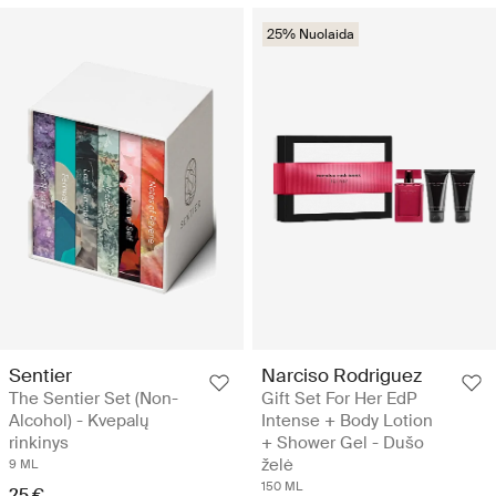
25% Nuolaida
Sentier
Narciso Rodriguez
The Sentier Set (Non-
Gift Set For Her EdP
Alcohol) - Kvepalų
Intense + Body Lotion
rinkinys
+ Shower Gel - Dušo
želė
9 ML
150 ML
25 €