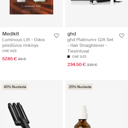
Medik8
ghd
Luminous Lift - Odos
ghd Platinum+ Gift Set
priežiūros rinkinys
- Hair Straightener -
Tiesintuvai
ONE SIZE
ONE SIZE
57.85 €
89 €
234.50 €
335 €
45% Nuolaida
25% Nuolaida