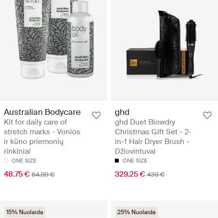
Australian Bodycare
ghd
Kit for daily care of
ghd Duet Blowdry
stretch marks - Vonios
Christmas Gift Set - 2-
ir kūno priemonių
in-1 Hair Dryer Brush -
rinkiniai
Džiovintuvai
ONE SIZE
ONE SIZE
48.75 €
329.25 €
64.99 €
439 €
15% Nuolaida
25% Nuolaida