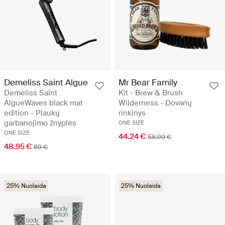
Demeliss Saint Algue
Mr Bear Family
Demeliss Saint
Kit - Brew & Brush
AlgueWaves black mat
Wilderness - Dovanų
edition - Plaukų
rinkinys
garbanojimo žnyplės
ONE SIZE
ONE SIZE
44.24 €
58.99 €
48.95 €
89 €
25% Nuolaida
25% Nuolaida