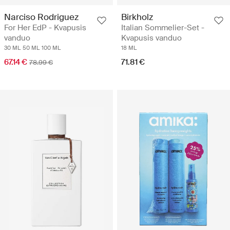
Narciso Rodriguez
Birkholz
For Her EdP - Kvapusis
Italian Sommelier-Set -
vanduo
Kvapusis vanduo
30 ML
50 ML
100 ML
18 ML
67.14 €
71.81 €
78.99 €