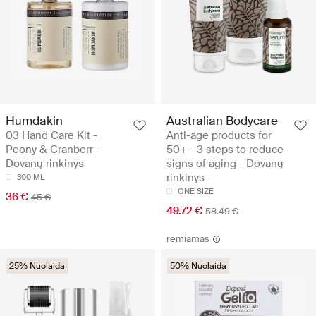
Humdakin
Australian Bodycare
03 Hand Care Kit -
Anti-age products for
Peony & Cranberr -
50+ - 3 steps to reduce
Dovanų rinkinys
signs of aging - Dovanų
rinkinys
300 ML
ONE SIZE
36 €
45 €
49.72 €
58.49 €
remiamas
25% Nuolaida
50% Nuolaida