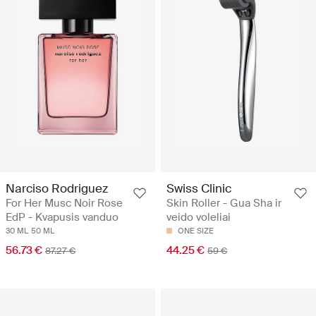
Narciso Rodriguez
Swiss Clinic
For Her Musc Noir Rose
Skin Roller - Gua Sha ir
EdP - Kvapusis vanduo
veido voleliai
30 ML
50 ML
ONE SIZE
56.73 €
44.25 €
87.27 €
59 €