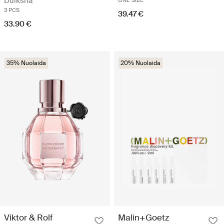
Dulksna
ONE SIZE
3 PCS
39.47 €
33.90 €
35% Nuolaida
20% Nuolaida
Viktor & Rolf
Malin+Goetz