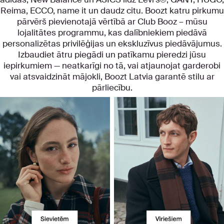
Reima, ECCO, name it un daudz citu. Boozt katru pirkumu
pārvērš pievienotajā vērtībā ar Club Booz – mūsu
lojalitātes programmu, kas dalībniekiem piedāvā
personalizētas privilēģijas un ekskluzīvus piedāvājumus.
Izbaudiet ātru piegādi un patīkamu pieredzi jūsu
iepirkumiem — neatkarīgi no tā, vai atjaunojat garderobi
vai atsvaidzināt mājokli, Boozt Latvia garantē stilu ar
pārliecību.