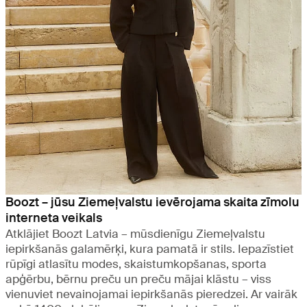
Boozt – jūsu Ziemeļvalstu ievērojama skaita zīmolu
interneta veikals
Atklājiet Boozt Latvia – mūsdienīgu Ziemeļvalstu
iepirkšanās galamērķi, kura pamatā ir stils. Iepazīstiet
rūpīgi atlasītu modes, skaistumkopšanas, sporta
apģērbu, bērnu preču un preču mājai klāstu – viss
vienuviet nevainojamai iepirkšanās pieredzei. Ar vairāk