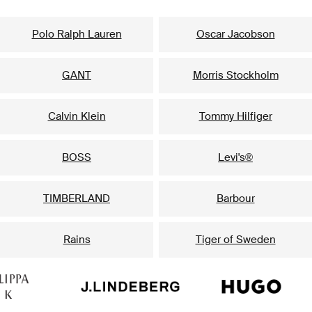
Mūsu populārākie zīmoli vīriešiem
Polo Ralph Lauren
Oscar Jacobson
GANT
Morris Stockholm
Calvin Klein
Tommy Hilfiger
BOSS
Levi's®
TIMBERLAND
Barbour
Rains
Tiger of Sweden