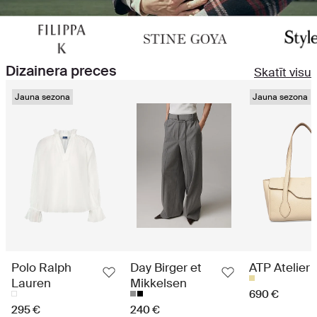
Dizainera preces
Skatīt visu
Jauna sezona
Jauna sezona
Polo Ralph
Day Birger et
ATP Atelier
Lauren
Mikkelsen
690 €
295 €
240 €