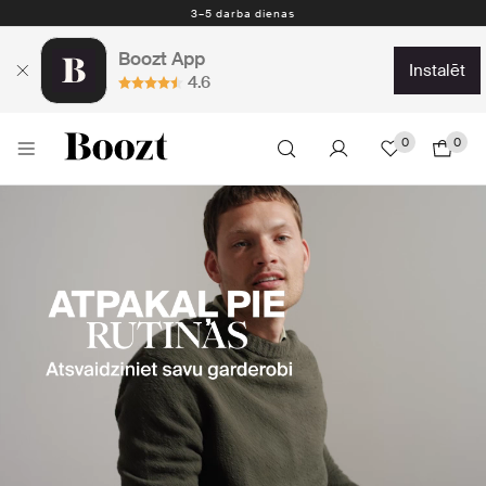
Nemokamas prekių grąžinimas per 30 dienų
Boozt App
instalēt
4.6
0
0