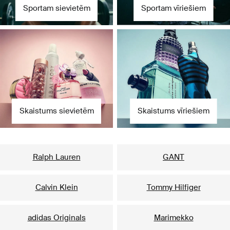
Sportam sievietēm
Sportam vīriešiem
Skaistums sievietēm
Skaistums vīriešiem
Mūsu populārākie zīmoli sievietēm
Ralph Lauren
GANT
Calvin Klein
Tommy Hilfiger
adidas Originals
Marimekko