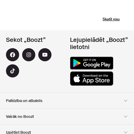
Skatīt visu
Sekot „Boozt”
Lejupielādēt „Boozt”
lietotni
Palīdzība un atbalsts
Klientu apkalpošana
Piegāde
Vairāk no Boozt
Atgriešana
Maksājums
Par Mums
Oficiālā kupona lapa
Izpētiet Boozt