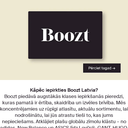
Atklājiet mūsu kategorijas
Kāpēc iepirkties Boozt Latvia?
Boozt piedāvā augstākās klases iepirkšanās pieredzi,
kuras pamatā ir ērtība, skaidrība un izvēles brīvība. Mēs
koncentrējamies uz rūpīgi atlasītu, aktuālu sortimentu, lai
nodrošinātu, lai jūs atrastu tieši to, kas jums
nepieciešams. Atklājiet plašu globālu zīmolu klāstu – no
adidas, New Balance un ASICS līdz Levi’s®, GANT, HUGO,