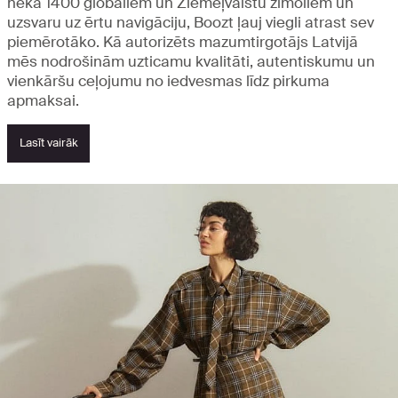
nekā 1400 globāliem un Ziemeļvalstu zīmoliem un
uzsvaru uz ērtu navigāciju, Boozt ļauj viegli atrast sev
piemērotāko. Kā autorizēts mazumtirgotājs Latvijā
mēs nodrošinām uzticamu kvalitāti, autentiskumu un
vienkāršu ceļojumu no iedvesmas līdz pirkuma
apmaksai.
Lasīt vairāk
Aplūkojiet jaunumus un populārākās
preces