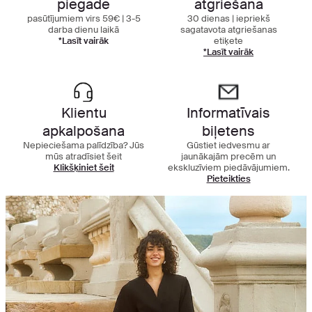
piegāde
atgriešana
pasūtījumiem virs 59€ | 3-5
30 dienas | iepriekš
darba dienu laikā
sagatavota atgriešanas
*Lasīt vairāk
etiķete
*Lasīt vairāk
Klientu
Informatīvais
apkalpošana
biļetens
Nepieciešama palīdzība? Jūs
Gūstiet iedvesmu ar
mūs atradīsiet šeit
jaunākajām precēm un
Klikšķiniet šeit
ekskluzīviem piedāvājumiem.
Pieteikties