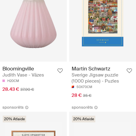
Bloomingville
Martin Schwartz
Judith Vase - Vāzes
Sverige Jigsaw puzzle
(1000 pieces) - Puzles
H20CM
50X70CM
28.43 €
37.90 €
28 €
35 €
sponsorēts
sponsorēts
20% Atlaide
20% Atlaide