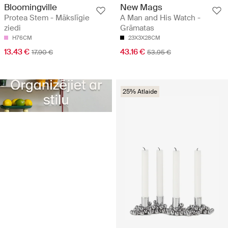
Bloomingville
New Mags
Protea Stem - Mākslīgie
A Man and His Watch -
ziedi
Grāmatas
H76CM
23X3X28CM
13.43 €
43.16 €
17.90 €
53.95 €
25% Atlaide