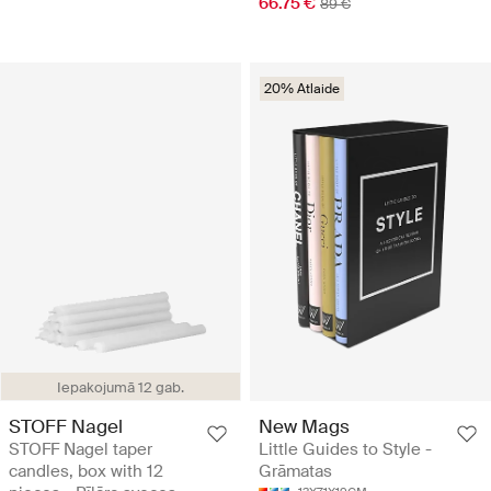
66.75 €
89 €
20% Atlaide
Iepakojumā 12 gab.
STOFF Nagel
New Mags
STOFF Nagel taper
Little Guides to Style -
candles, box with 12
Grāmatas