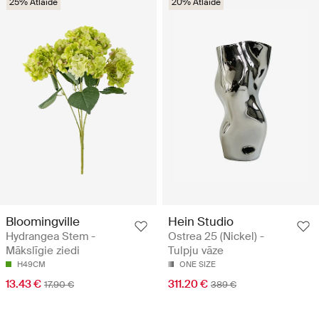
25% Atlaide
20% Atlaide
Bloomingville
Hein Studio
Hydrangea Stem -
Ostrea 25 (Nickel) -
Mākslīgie ziedi
Tulpju vāze
H49CM
ONE SIZE
13.43 €
311.20 €
17.90 €
389 €