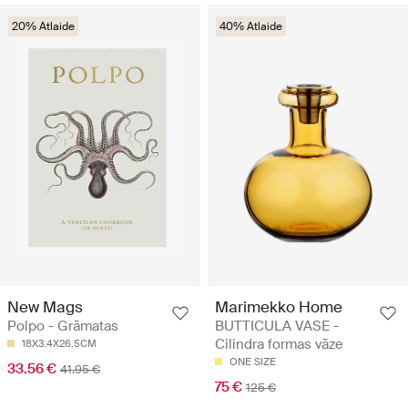
20% Atlaide
40% Atlaide
New Mags
Marimekko Home
Polpo - Grāmatas
BUTTICULA VASE -
Cilindra formas vāze
18X3.4X26.5CM
ONE SIZE
33.56 €
41.95 €
75 €
125 €