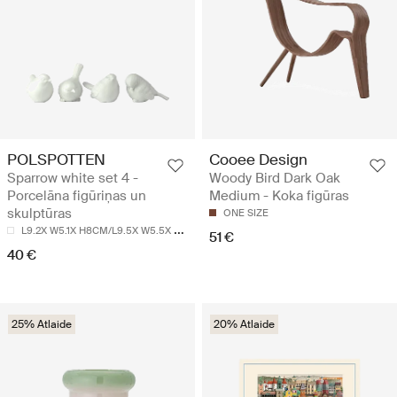
POLSPOTTEN
Cooee Design
Sparrow white set 4 -
Woody Bird Dark Oak
Porcelāna figūriņas un
Medium - Koka figūras
skulptūras
ONE SIZE
L
9.2X W5.1X H8CM/L9.5X W5.5X H6CM/L7X W5X H8CM/L9.2X W5.2X H6CM
51 €
40 €
25% Atlaide
20% Atlaide