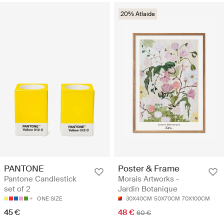
20% Atlaide
PANTONE
Poster & Frame
Pantone Candlestick
Morais Artworks -
set of 2
Jardin Botanique
ONE SIZE
30X40CM
50X70CM
70X100CM
45 €
48 €
60 €