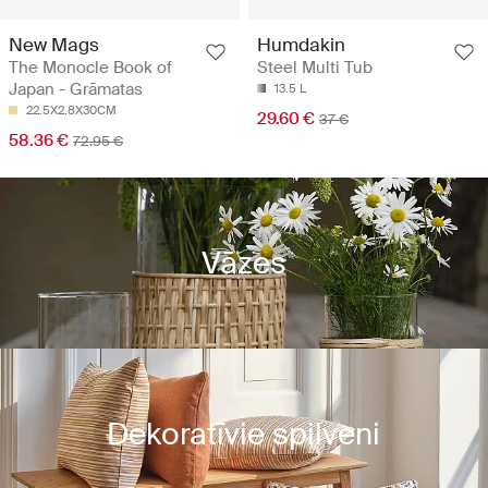
New Mags
Humdakin
The Monocle Book of
Steel Multi Tub
Japan - Grāmatas
13.5 L
22.5X2.8X30CM
29.60 €
37 €
58.36 €
72.95 €
Vāzes
Dekoratīvie spilveni