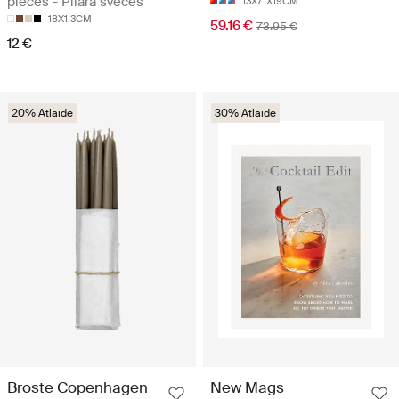
pieces - Pīlāra sveces
13X7.1X19CM
18X1.3CM
59.16 €
73.95 €
12 €
20% Atlaide
30% Atlaide
Broste Copenhagen
New Mags