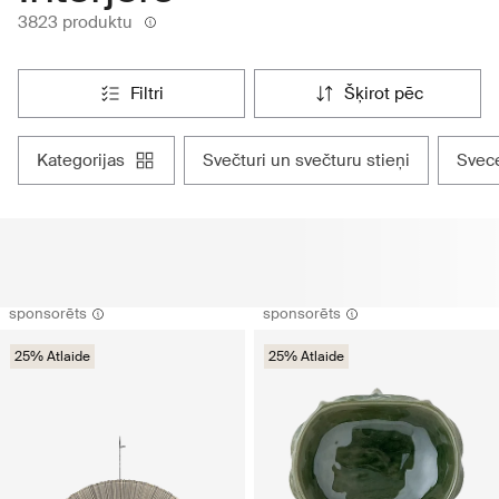
3823 produktu
filtri
šķirot pēc
kategorijas
svečturi un svečturu stieņi
svec
sponsorēts
sponsorēts
25% Atlaide
25% Atlaide