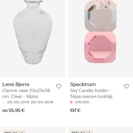
Lene Bjerre
Specktrum
Cienne vase 23x23x38
Sky Candle holder -
cm. Clear - Vāzes
Tējas sveces turētāji
23X 38X 23CM
29X 26X 29CM
STACKED
no 55.95 €
137 €