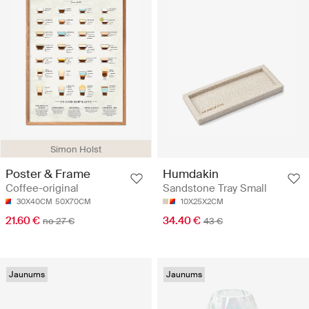
Simon Holst
Poster & Frame
Humdakin
Coffee-original
Sandstone Tray Small
30X40CM
50X70CM
10X25X2CM
21.60 €
34.40 €
no 27 €
43 €
Jaunums
Jaunums