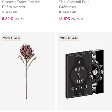
Smooth Taper Candle -
The Cocktail Edit -
Pīlāra sveces
Grāmatas
Ø 1.2 CM
ONE SIZE
6.32 €
18.17 €
7.90 €
25.95 €
25% Atlaide
20% Atlaide