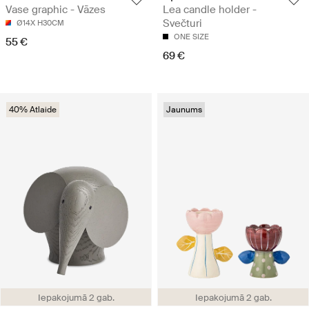
Vase graphic - Vāzes
Lea candle holder -
Svečturi
Ø14X H30CM
ONE SIZE
55 €
69 €
40% Atlaide
Jaunums
Iepakojumā 2 gab.
Iepakojumā 2 gab.