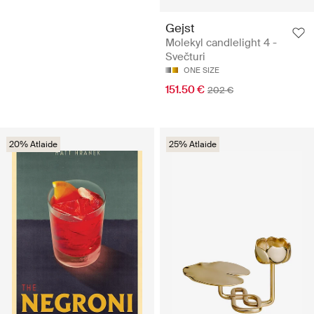
Gejst
Molekyl candlelight 4 -
Svečturi
ONE SIZE
151.50 €
202 €
20% Atlaide
25% Atlaide