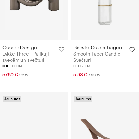
Cooee Design
Broste Copenhagen
Lykke Three - Paliktņi
Smooth Taper Candle -
svecēm un svečturi
Svečturi
H10CM
H:21CM
57.60 €
5.93 €
96 €
7.90 €
Jaunums
Jaunums