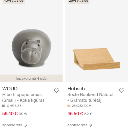
40% Atlaide
25% Atlaide
Iepakojumā 4 gab.
WOUD
Hübsch
Hibo hippopotamus
Socle Bookend Natural
(Small) - Koka figūras
- Grāmatu turētāji
ONE SIZE
25X23X10CM
59.40 €
46.50 €
99 €
62 €
sponsorēts
sponsorēts