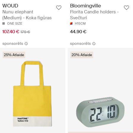
WOUD
Bloomingville
Nunu elephant
Florita Candle holders -
(Medium) - Koka figūras
Svečturi
ONE SIZE
H15CM
107.40 €
44.90 €
179 €
sponsorēts
sponsorēts
25% Atlaide
20% Atlaide