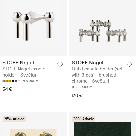
STOFF Nagel
STOFF Nagel
STOFF Nagel candle
Quist candle holder (set
holder - Svečturi
with 3 pcs) - brushed
chrome - Svečturi
H:6.90CM
5.9X10CM
54 €
170 €
25% Atlaide
20% Atlaide