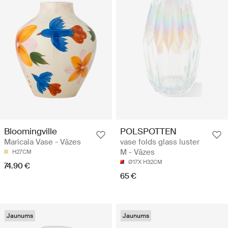
Bloomingville
POLSPOTTEN
Maricala Vase - Vāzes
vase folds glass luster
M - Vāzes
H27CM
Ø17X H32CM
74.90 €
65 €
Jaunums
Jaunums