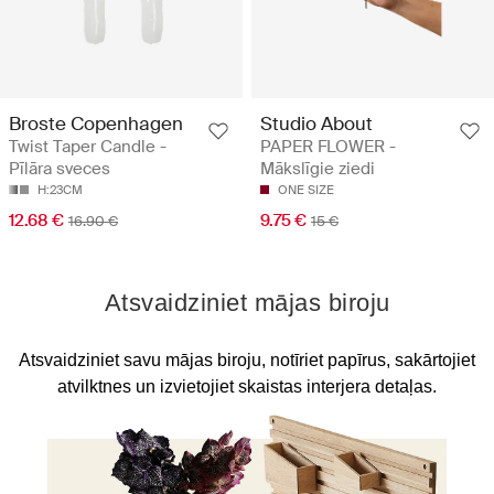
Broste Copenhagen
Studio About
Twist Taper Candle -
PAPER FLOWER -
Pīlāra sveces
Mākslīgie ziedi
H:23CM
ONE SIZE
12.68 €
9.75 €
16.90 €
15 €
Atsvaidziniet mājas biroju
Atsvaidziniet savu mājas biroju, notīriet papīrus, sakārtojiet
atvilktnes un izvietojiet skaistas interjera detaļas.