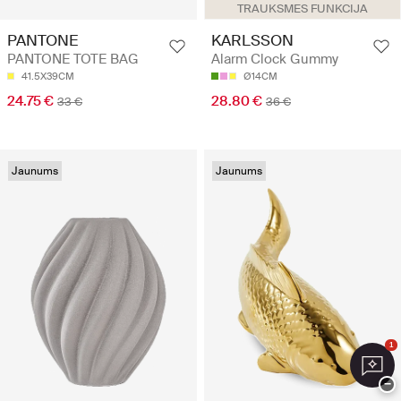
TRAUKSMES FUNKCIJA
PANTONE
KARLSSON
PANTONE TOTE BAG
Alarm Clock Gummy
41.5X39CM
Ø14CM
24.75 €
28.80 €
33 €
36 €
Jaunums
Jaunums
1
−