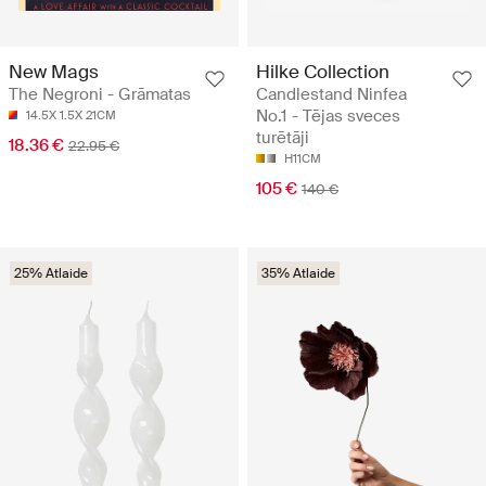
New Mags
Hilke Collection
The Negroni - Grāmatas
Candlestand Ninfea
No.1 - Tējas sveces
14.5X 1.5X 21CM
turētāji
18.36 €
22.95 €
H11CM
105 €
140 €
25% Atlaide
35% Atlaide