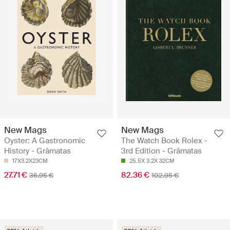
New Mags
New Mags
Oyster: A Gastronomic
The Watch Book Rolex -
History - Grāmatas
3rd Edition - Grāmatas
17X3.2X23CM
25.5X 3.2X 32CM
27.71 €
82.36 €
36.95 €
102.95 €