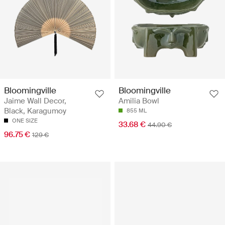
Bloomingville
Bloomingville
Jaime Wall Decor,
Amilia Bowl
Black, Karagumoy
855 ML
ONE SIZE
33.68 €
44.90 €
96.75 €
129 €