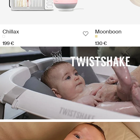
Chillax
Moonboon
199 €
130 €