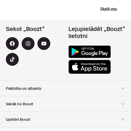
Skatīt visu
Sekot „Boozt”
Lejupielādēt „Boozt”
lietotni
Palīdzība un atbalsts
Klientu apkalpošana
Piegāde
Vairāk no Boozt
Atgriešana
Maksājums
Par Mums
Oficiālā kupona lapa
Izpētiet Boozt
Dāvanu kartes
Mūsu lietotnes
Karjera
Kompānijas informācija