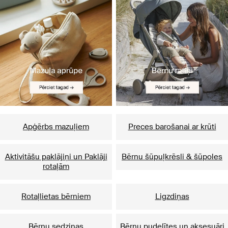
Apģērbs mazuļiem
Preces barošanai ar krūti
Aktivitāšu paklājiņi un Paklāji
Bērnu šūpuļkrēsli & šūpoles
rotaļām
Rotaļlietas bērniem
Ligzdiņas
Bērnu sedziņas
Bērnu pudelītes un aksesuāri