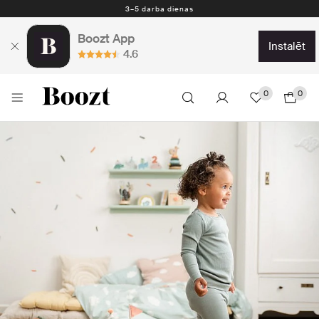
Nemokamas prekių grąžinimas per 30 dienų
Boozt App
instalēt
4.6
0
0