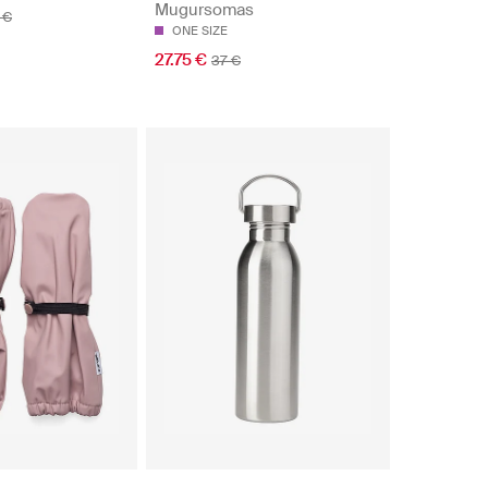
Mugursomas
 €
ONE SIZE
27.75 €
37 €