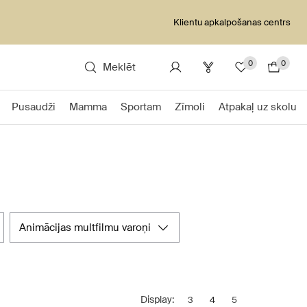
Klientu apkalpošanas centrs
0
0
Meklēt
Pusaudži
Mamma
Sportam
Zīmoli
Atpakaļ uz skolu
animācijas multfilmu varoņi
Display:
3
4
5