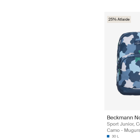
25% Atlaide
Beckmann N
Sport Junior, C
Camo - Mugur
30 L