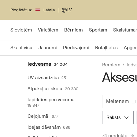
Piegādāt uz:
Latvija
LV
Sievietēm
Vīriešiem
Bērniem
Sportam
Skaistuma
Skatīt visu
Jaunumi
Piedāvājumi
Rotaļlietas
Apģēr
Iedvesma
34 004
Bērniem
Iedv
Aksesu
UV aizsardzība
251
Atpakaļ uz skolu
20 380
Iepirkties pēc vecuma
Meitenēm
18 847
Ceļojumā
677
raksts
Idejas dāvanām
686
74 produktu