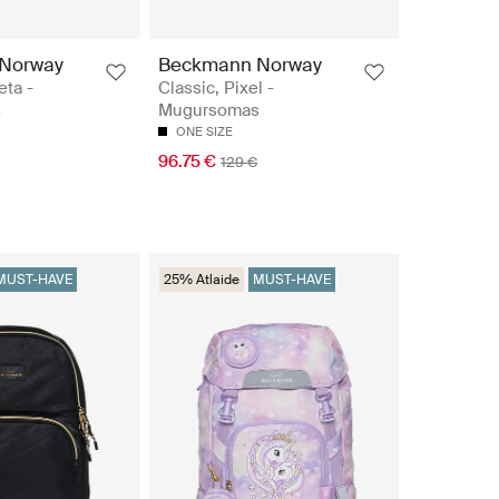
Norway
Beckmann Norway
eta -
Classic, Pixel -
s
Mugursomas
ONE SIZE
96.75 €
129 €
MUST-HAVE
25% Atlaide
MUST-HAVE