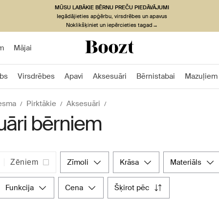
MŪSU LABĀKIE BĒRNU PREČU PIEDĀVĀJUMI
Iegādājieties apģērbu, virsdrēbes un apavus
Noklikšķiniet un iepērcieties tagad→
m
Mājai
bs
Virsdrēbes
Apavi
Aksesuāri
Bērnistabai
Mazuļiem
esma
Pirktākie
Aksesuāri
āri bērniem
zīmoli
krāsa
materiāls
Zēniem
funkcija
cena
šķirot pēc