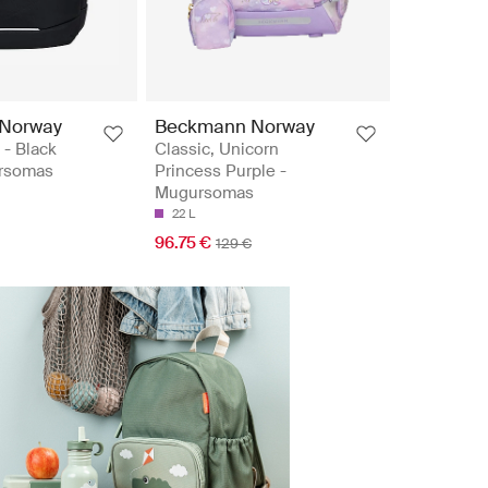
Norway
Beckmann Norway
 - Black
Classic, Unicorn
rsomas
Princess Purple -
Mugursomas
22 L
96.75 €
129 €