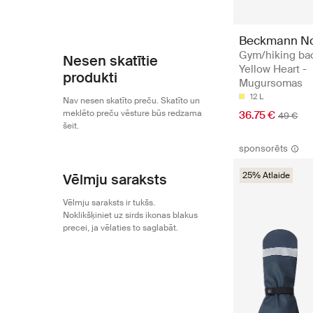
Beckmann N
Gym/hiking ba
Nesen skatītie
Yellow Heart -
produkti
Mugursomas
12 L
Nav nesen skatīto preču. Skatīto un
meklēto preču vēsture būs redzama
36.75 €
49 €
šeit.
sponsorēts
25% Atlaide
Vēlmju saraksts
Vēlmju saraksts ir tukšs.
Noklikšķiniet uz sirds ikonas blakus
precei, ja vēlaties to saglabāt.