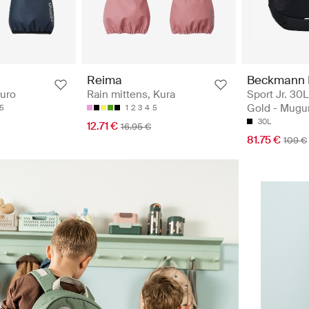
Beckmann 
Reima
Sport Jr. 30L
Puro
Rain mittens, Kura
Gold - Mugu
5
1
2
3
4
5
30L
12.71 €
16.95 €
81.75 €
109 €