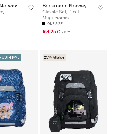
Norway
Beckmann Norway
ry -
Classic Set, Pixel -
s
Mugursomas
ONE SIZE
164.25 €
219 €
MUST-HAVE
25% Atlaide