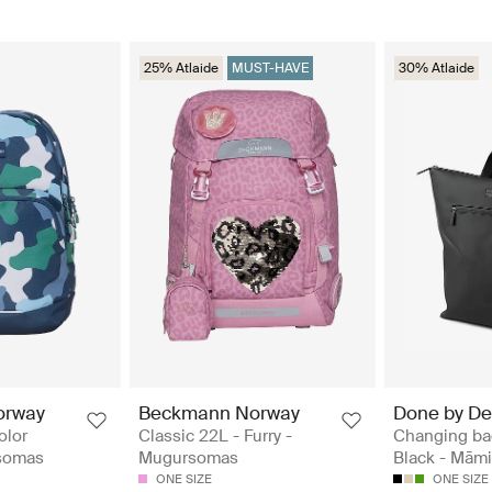
25% Atlaide
MUST-HAVE
30% Atlaide
orway
Beckmann Norway
Done by De
olor
Classic 22L - Furry -
Changing ba
somas
Mugursomas
Black - Mām
ONE SIZE
ONE SIZE