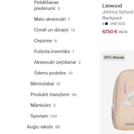
Peldēšanas
Liewood
piederumi
3
Johnny School
Backpack
Matu aksesuāri
7
ONE SIZE
Cimdi un dūraiņi
13
67.50 €
90 €
Cepures
6
Futbola inventārs
1
25% Atlaide
Aksesuāri ceļošanai
2
Ūdens pudeles
10
Bērnistabai
51
Produkti mazuļiem
58
Māmiņām
3
Sportam
130
Augļu raksts
86