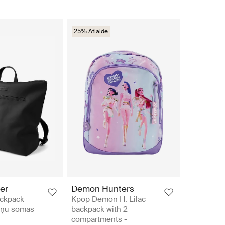
25% Atlaide
er
Demon Hunters
ckpack
Kpop Demon H. Lilac
iņu somas
backpack with 2
compartments -