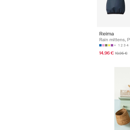
Reima
Rain mittens, 
1
2
3
4
14.96 €
19.95 €