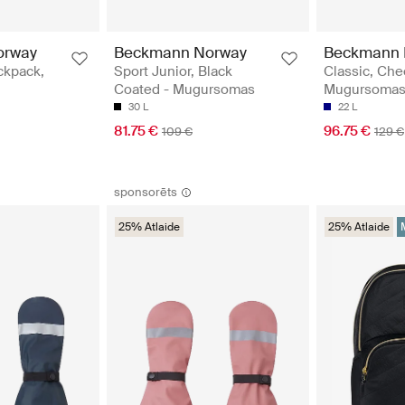
orway
Beckmann Norway
Beckmann 
ckpack,
Sport Junior, Black
Classic, Che
Coated - Mugursomas
Mugursoma
30 L
22 L
81.75 €
96.75 €
109 €
129 €
sponsorēts
25% Atlaide
25% Atlaide