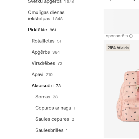
Svētku apģērbs
1 678
Omulīgas dienas
iekštelpās
1 848
Pirktākie
861
sponsorēts
Rotaļlietas
51
25% Atlaide
Apģērbs
384
Virsdrēbes
72
Apavi
210
Aksesuāri
73
Somas
28
Cepures ar nagu
1
Saules cepures
2
Saulesbrilles
1