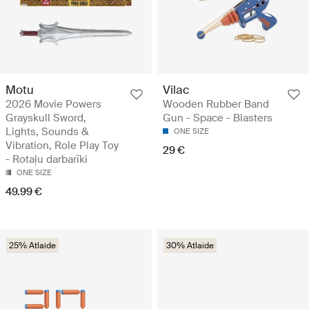
Motu
Vilac
2026 Movie Powers
Wooden Rubber Band
Grayskull Sword,
Gun - Space - Blasters
Lights, Sounds &
ONE SIZE
Vibration, Role Play Toy
29 €
- Rotaļu darbarīki
ONE SIZE
49.99 €
25% Atlaide
30% Atlaide