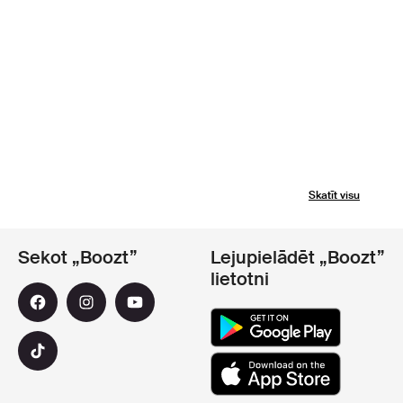
Skatīt visu
Sekot „Boozt”
Lejupielādēt „Boozt”
lietotni