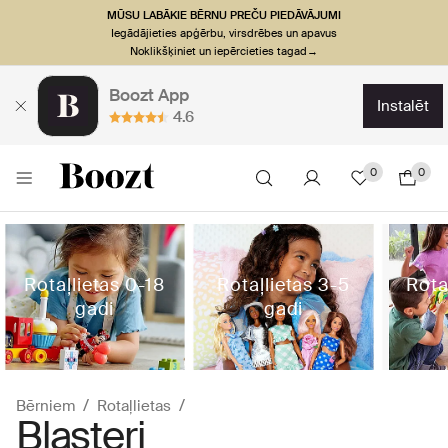
MŪSU LABĀKIE BĒRNU PREČU PIEDĀVĀJUMI
Iegādājieties apģērbu, virsdrēbes un apavus
Noklikšķiniet un iepērcieties tagad→
Boozt App
instalēt
4.6
0
0
Rotaļlietas 0-18
Rotaļlietas 3-5
Rota
gadi
gadi
Bērniem
Rotaļlietas
Blasteri