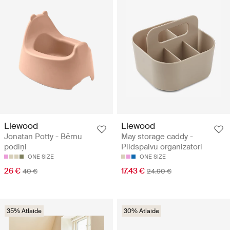
Liewood
Liewood
Jonatan Potty - Bērnu
May storage caddy -
podiņi
Pildspalvu organizatori
ONE SIZE
ONE SIZE
26 €
17.43 €
40 €
24.90 €
35% Atlaide
30% Atlaide