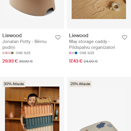
Liewood
Liewood
Jonatan Potty - Bērnu
May storage caddy -
podiņi
Pildspalvu organizatori
ONE SIZE
ONE SIZE
29.93 €
17.43 €
39.90 €
24.90 €
30% Atlaide
25% Atlaide