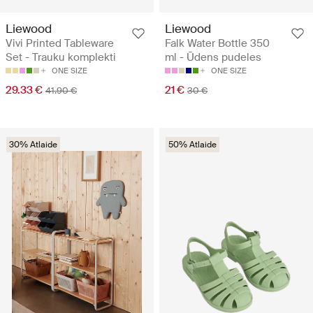
Liewood
Liewood
Vivi Printed Tableware
Falk Water Bottle 350
Set - Trauku komplekti
ml - Ūdens pudeles
ONE SIZE
ONE SIZE
29.33 €
21 €
41.90 €
30 €
30% Atlaide
50% Atlaide