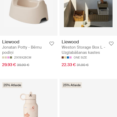
Liewood
Liewood
Jonatan Potty - Bērnu
Weston Storage Box L -
podiņi
Uzglabāšanas kastes
21X19X28CM
ONE SIZE
29.93 €
22.33 €
39.90 €
31.90 €
25% Atlaide
25% Atlaide