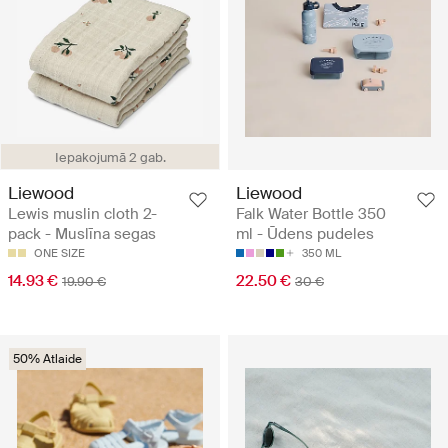
Iepakojumā 2 gab.
Liewood
Liewood
Lewis muslin cloth 2-
Falk Water Bottle 350
pack - Muslīna segas
ml - Ūdens pudeles
ONE SIZE
350 ML
14.93 €
22.50 €
19.90 €
30 €
50% Atlaide