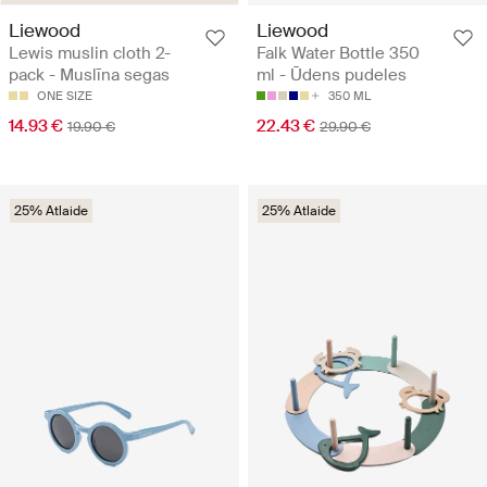
Liewood
Liewood
Lewis muslin cloth 2-
Falk Water Bottle 350
pack - Muslīna segas
ml - Ūdens pudeles
ONE SIZE
350 ML
14.93 €
22.43 €
19.90 €
29.90 €
25% Atlaide
25% Atlaide