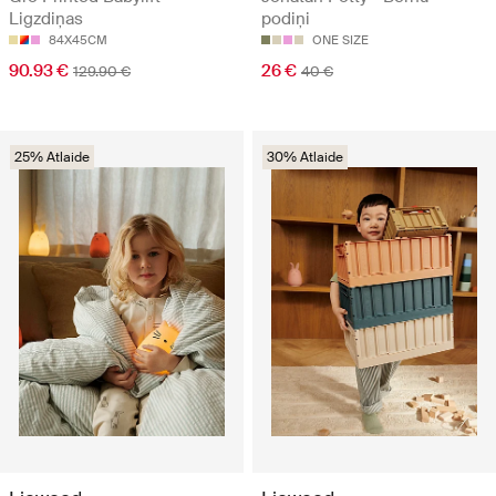
Ligzdiņas
podiņi
84X45CM
ONE SIZE
90.93 €
26 €
129.90 €
40 €
25% Atlaide
30% Atlaide