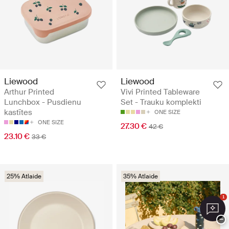
Liewood
Liewood
Arthur Printed
Vivi Printed Tableware
Lunchbox - Pusdienu
Set - Trauku komplekti
kastītes
ONE SIZE
ONE SIZE
27.30 €
42 €
23.10 €
33 €
25% Atlaide
35% Atlaide
1
−