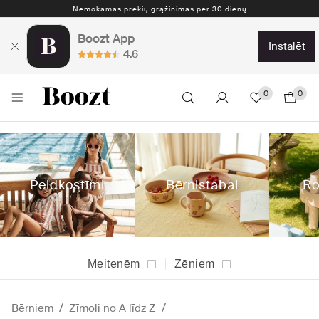
Nemokamas prekių grąžinimas per 30 dienų
Boozt App
instalēt
4.6
0
0
Peldkostīmi
Bērnistabai
Ro
Meitenēm
Zēniem
Bērniem
Zīmoli no A līdz Z