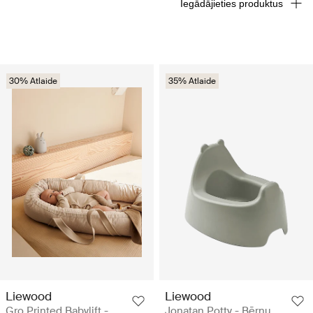
Iegādājieties produktus
30% Atlaide
35% Atlaide
Liewood
Liewood
Gro Printed Babylift -
Jonatan Potty - Bērnu