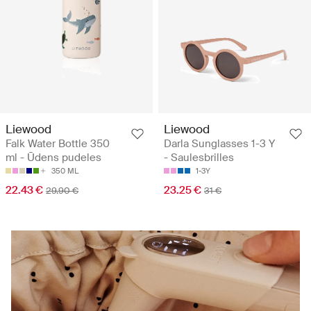
Liewood
Liewood
Falk Water Bottle 350
Darla Sunglasses 1-3 Y
ml - Ūdens pudeles
- Saulesbrilles
350 ML
1-3Y
22.43 €
23.25 €
29.90 €
31 €