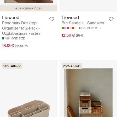
Iepakojumā 2 gab.
Liewood
Liewood
Rosemary Desktop
Bre Sandals - Sandales
Organizer M 2-Pack -
19
20
21
22
23
Uzglabāšanas kastes
12.50 €
25 €
ONE SIZE
18.13 €
25.90 €
25% Atlaide
25% Atlaide