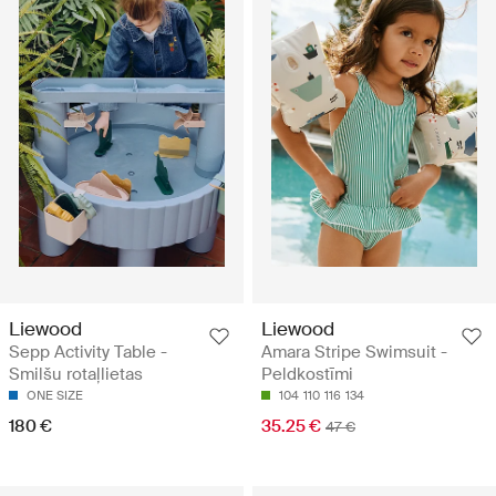
Liewood
Liewood
Sepp Activity Table -
Amara Stripe Swimsuit -
Smilšu rotaļlietas
Peldkostīmi
ONE SIZE
104
110
116
134
180 €
35.25 €
47 €