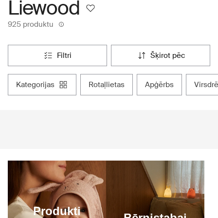
Liewood
925 produktu
filtri
šķirot pēc
kategorijas
rotaļlietas
apģērbs
virsd
Produkti
Bērnistabai