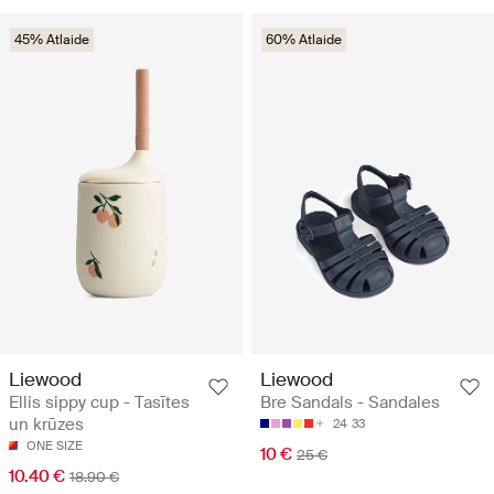
45% Atlaide
60% Atlaide
Liewood
Liewood
Ellis sippy cup - Tasītes
Bre Sandals - Sandales
un krūzes
24
33
ONE SIZE
10 €
25 €
10.40 €
18.90 €