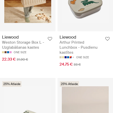
Liewood
Liewood
Weston Storage Box L -
Arthur Printed
Uzglabāšanas kastes
Lunchbox - Pusdienu
kastītes
ONE SIZE
ONE SIZE
22.33 €
31.90 €
24.75 €
33 €
25% Atlaide
25% Atlaide