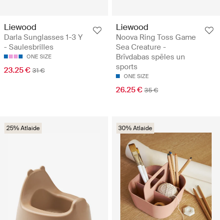
Liewood
Liewood
Darla Sunglasses 1-3 Y
Noova Ring Toss Game
- Saulesbrilles
Sea Creature -
Brīvdabas spēles un
ONE SIZE
sports
23.25 €
31 €
ONE SIZE
26.25 €
35 €
25% Atlaide
30% Atlaide