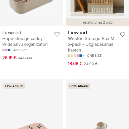
Iepakojumā 2 gab.
Liewood
Liewood
Hope storage caddy -
Weston Storage Box M
Pildspalvu organizatori
2-pack - Uzglabāšanas
kastes
ONE SIZE
ONE SIZE
26.18 €
34.90 €
18.68 €
24.90 €
30% Atlaide
35% Atlaide