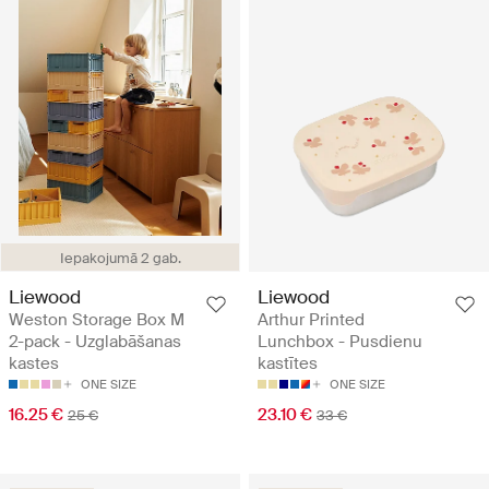
Iepakojumā 2 gab.
Liewood
Liewood
Weston Storage Box M
Arthur Printed
2-pack - Uzglabāšanas
Lunchbox - Pusdienu
kastes
kastītes
ONE SIZE
ONE SIZE
16.25 €
23.10 €
25 €
33 €