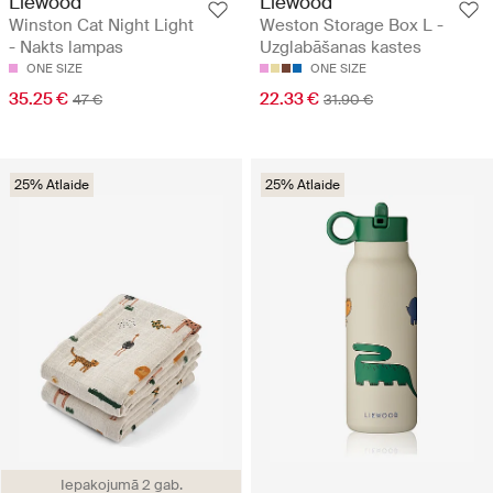
Liewood
Liewood
Winston Cat Night Light
Weston Storage Box L -
- Nakts lampas
Uzglabāšanas kastes
ONE SIZE
ONE SIZE
35.25 €
22.33 €
47 €
31.90 €
25% Atlaide
25% Atlaide
Iepakojumā 2 gab.