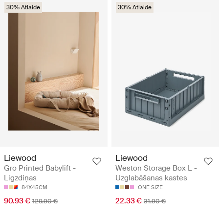
30% Atlaide
30% Atlaide
Liewood
Liewood
Gro Printed Babylift -
Weston Storage Box L -
Ligzdiņas
Uzglabāšanas kastes
84X45CM
ONE SIZE
90.93 €
22.33 €
129.90 €
31.90 €