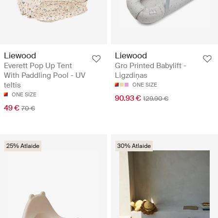
Liewood
Liewood
Everett Pop Up Tent
Gro Printed Babylift -
With Paddling Pool - UV
Ligzdiņas
teltis
ONE SIZE
ONE SIZE
90.93 €
129.90 €
49 €
70 €
25% Atlaide
30% Atlaide