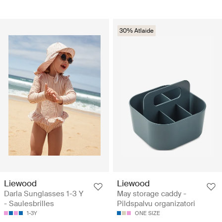
30% Atlaide
Liewood
Liewood
Darla Sunglasses 1-3 Y
May storage caddy -
- Saulesbrilles
Pildspalvu organizatori
1-3Y
ONE SIZE