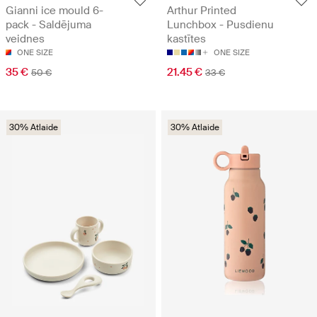
Gianni ice mould 6-
Arthur Printed
pack - Saldējuma
Lunchbox - Pusdienu
veidnes
kastītes
ONE SIZE
ONE SIZE
35 €
21.45 €
50 €
33 €
30% Atlaide
30% Atlaide