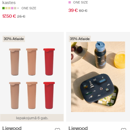
kastes
ONE SIZE
ONE SIZE
39 €
60 €
17.50 €
25 €
30% Atlaide
35% Atlaide
Iepakojumā 6 gab.
Liewood
Liewood