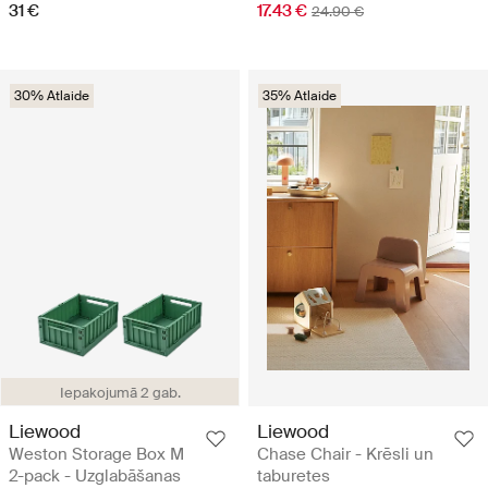
31 €
17.43 €
24.90 €
30% Atlaide
35% Atlaide
Iepakojumā 2 gab.
Liewood
Liewood
Weston Storage Box M
Chase Chair - Krēsli un
2-pack - Uzglabāšanas
taburetes