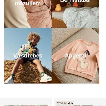
mazuļiem
Apġērbi
Virsdrēbes
25% Atlaide