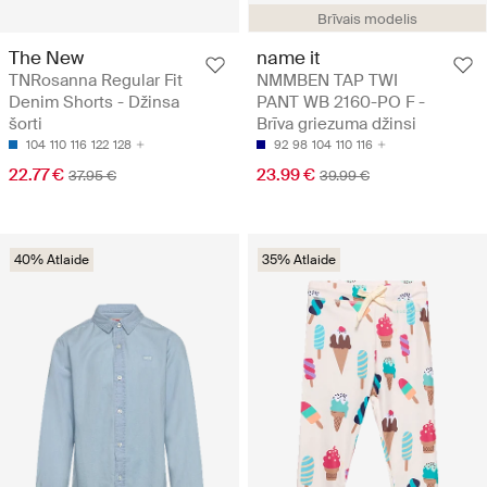
Brīvais modelis
The New
name it
TNRosanna Regular Fit
NMMBEN TAP TWI
Denim Shorts - Džinsa
PANT WB 2160-PO F -
šorti
Brīva griezuma džinsi
104
110
116
122
128
92
98
104
110
116
22.77 €
23.99 €
37.95 €
39.99 €
40% Atlaide
35% Atlaide