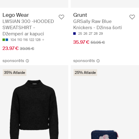
Lego Wear
Grunt
LWSIAN 300 -HOODED
GRSally Raw Blue
SWEATSHIRT -
Knickers - Džinsa šorti
Džemperi ar kapuci
25
26
27
28
29
104
110
116
122
128
35.97 €
59.95 €
23.97 €
39.95 €
sponsorēts
sponsorēts
35% Atlaide
25% Atlaide