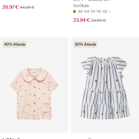
tunikas
26.97 €
44.95 €
98
104
110
116
122
23.94 €
39.90 €
40% Atlaide
30% Atlaide