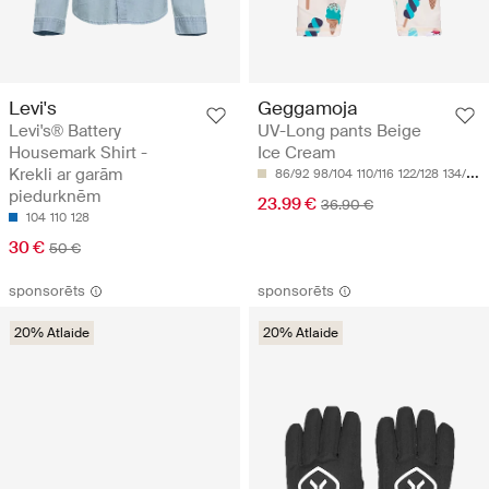
Levi's
Geggamoja
Levi's® Battery
UV-Long pants Beige
Housemark Shirt -
Ice Cream
Krekli ar garām
86/92
98/104
110/116
122/128
134/140
piedurknēm
23.99 €
36.90 €
104
110
128
30 €
50 €
sponsorēts
sponsorēts
20% Atlaide
20% Atlaide