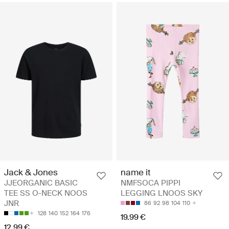
Jack & Jones
name it
JJEORGANIC BASIC
NMFSOCA PIPPI
TEE SS O-NECK NOOS
LEGGING LNOOS SKY
JNR
86
92
98
104
110
128
140
152
164
176
19.99 €
12.99 €