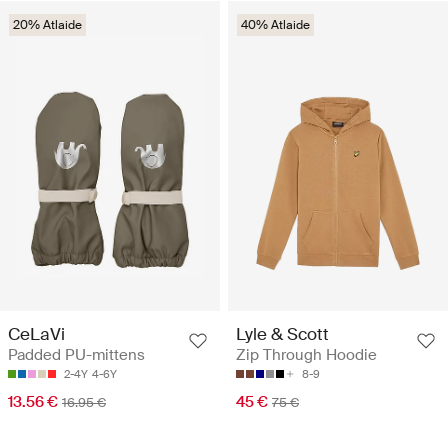
20% Atlaide
40% Atlaide
CeLaVi
Lyle & Scott
Padded PU-mittens
Zip Through Hoodie
2-4Y
4-6Y
8-9
13.56 €
45 €
16.95 €
75 €