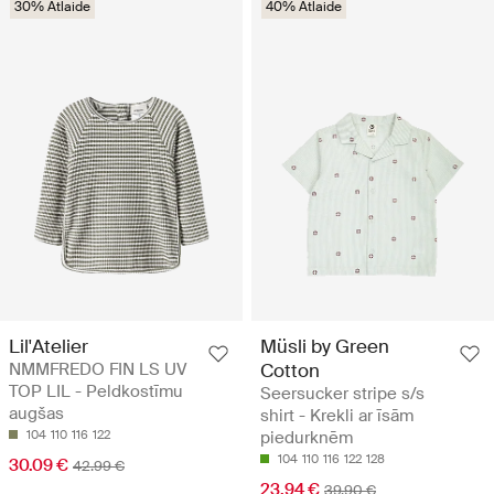
30% Atlaide
40% Atlaide
Lil'Atelier
Müsli by Green
NMMFREDO FIN LS UV
Cotton
TOP LIL - Peldkostīmu
Seersucker stripe s/s
augšas
shirt - Krekli ar īsām
104
110
116
122
piedurknēm
104
110
116
122
128
30.09 €
42.99 €
23.94 €
39.90 €