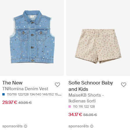
The New
Sofie Schnoor Baby
TNRomina Denim Vest
and Kids
110/116
122/128
134/140
146/152
158/164
MaiseKB Shorts -
Ikdienas šorti
29.97 €
49.95 €
110
116
122
128
34.17 €
56.95 €
sponsorēts
sponsorēts