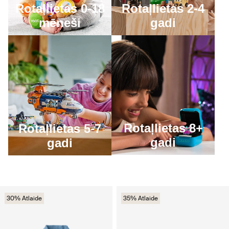
Rotaļlietas 0-18
Rotaļlietas 2-4
mēneši
gadi
Rotaļlietas 8+
Rotaļlietas 5-7
gadi
gadi
30% Atlaide
35% Atlaide