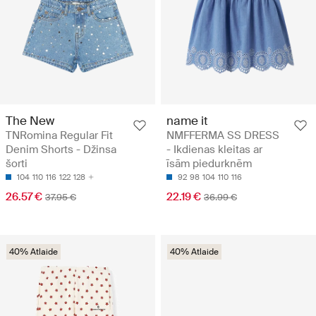
The New
name it
TNRomina Regular Fit
NMFFERMA SS DRESS
Denim Shorts - Džinsa
- Ikdienas kleitas ar
šorti
īsām piedurknēm
104
110
116
122
128
92
98
104
110
116
26.57 €
22.19 €
37.95 €
36.99 €
40% Atlaide
40% Atlaide