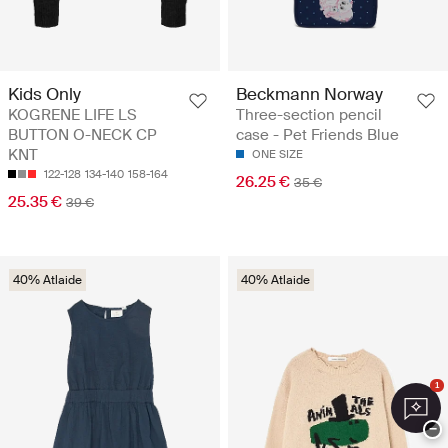
Kids Only
Beckmann Norway
KOGRENE LIFE LS
Three-section pencil
BUTTON O-NECK CP
case - Pet Friends Blue
KNT
ONE SIZE
122-128
134-140
158-164
26.25 €
35 €
25.35 €
39 €
40% Atlaide
40% Atlaide
1
−