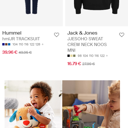
Hummel
Jack & Jones
hmlJR TRACKSUIT
JJESOHO SWEAT
CREW NECK NOOS
104
110
116
122
128
MNI
39.96 €
49.95 €
98
104
110
116
122
16.79 €
27.99 €