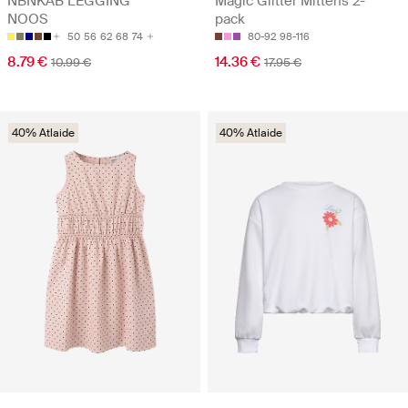
NBNKAB LEGGING
Magic Glitter Mittens 2-
NOOS
pack
50
56
62
68
74
80-92
98-116
8.79 €
14.36 €
10.99 €
17.95 €
40% Atlaide
40% Atlaide