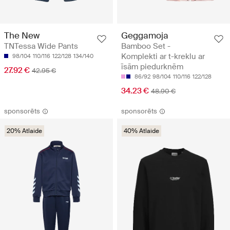
The New
Geggamoja
TNTessa Wide Pants
Bamboo Set -
Komplekti ar t-kreklu ar
98/104
110/116
122/128
134/140
īsām piedurknēm
27.92 €
42.95 €
86/92
98/104
110/116
122/128
34.23 €
48.90 €
sponsorēts
sponsorēts
20% Atlaide
40% Atlaide