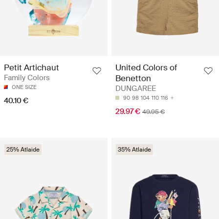
Petit Artichaut
United Colors of
Family Colors
Benetton
ONE SIZE
DUNGAREE
90
98
104
110
116
40.10 €
29.97 €
49.95 €
25% Atlaide
35% Atlaide