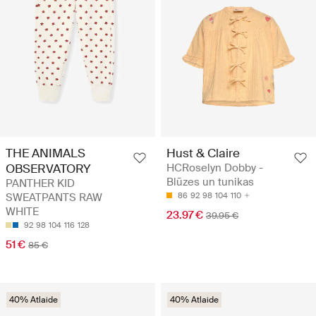
THE ANIMALS
Hust & Claire
OBSERVATORY
HCRoselyn Dobby -
Blūzes un tunikas
PANTHER KID
SWEATPANTS RAW
86
92
98
104
110
WHITE
23.97 €
39.95 €
92
98
104
116
128
51 €
85 €
40% Atlaide
40% Atlaide