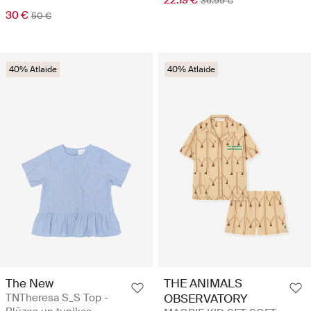
36.99 €
30 €
50 €
40% Atlaide
40% Atlaide
The New
THE ANIMALS
TNTheresa S_S Top -
OBSERVATORY