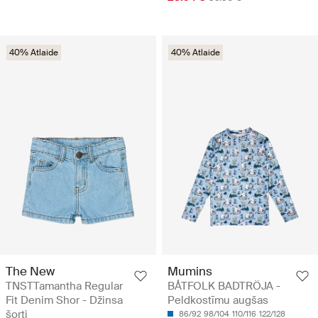
40% Atlaide
40% Atlaide
The New
Mumins
TNSTTamantha Regular
BÅTFOLK BADTRÖJA -
Fit Denim Shor - Džinsa
Peldkostīmu augšas
šorti
86/92
98/104
110/116
122/128