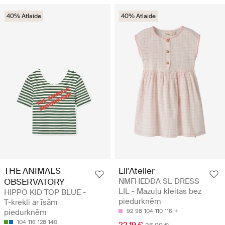
40% Atlaide
40% Atlaide
THE ANIMALS
Lil'Atelier
OBSERVATORY
NMFHEDDA SL DRESS
LIL - Mazuļu kleitas bez
HIPPO KID TOP BLUE -
piedurknēm
T-krekli ar īsām
piedurknēm
92
98
104
110
116
104
116
128
140
22.19 €