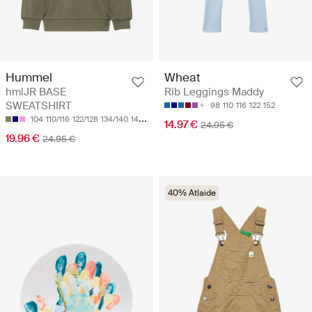
Hummel
Wheat
hmlJR BASE
Rib Leggings Maddy
SWEATSHIRT
98
110
116
122
152
104
110/116
122/128
134/140
146/152
14.97 €
24.95 €
19.96 €
24.95 €
40% Atlaide