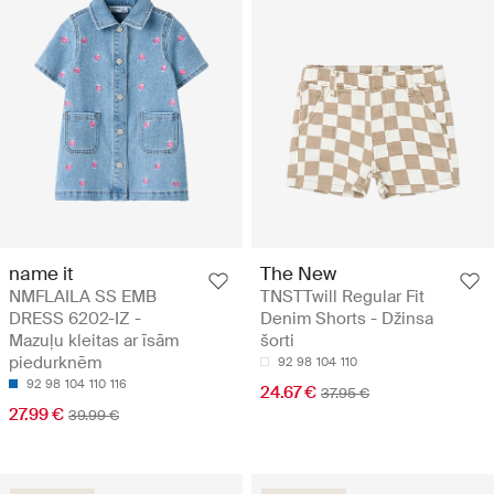
name it
The New
NMFLAILA SS EMB
TNSTTwill Regular Fit
DRESS 6202-IZ -
Denim Shorts - Džinsa
Mazuļu kleitas ar īsām
šorti
piedurknēm
92
98
104
110
92
98
104
110
116
24.67 €
37.95 €
27.99 €
39.99 €