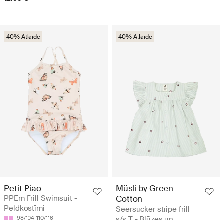
40% Atlaide
40% Atlaide
Petit Piao
Müsli by Green
PPEm Frill Swimsuit -
Cotton
Peldkostīmi
Seersucker stripe frill
98/104
110/116
s/s T - Blūzes un