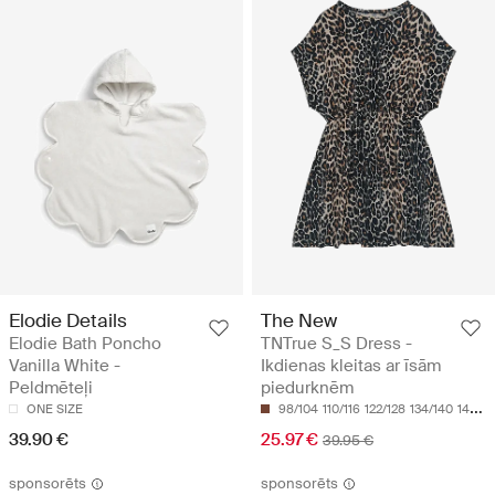
Elodie Details
The New
Elodie Bath Poncho
TNTrue S_S Dress -
Vanilla White -
Ikdienas kleitas ar īsām
Peldmēteļi
piedurknēm
ONE SIZE
98/104
110/116
122/128
134/140
146/152
39.90 €
25.97 €
39.95 €
sponsorēts
sponsorēts