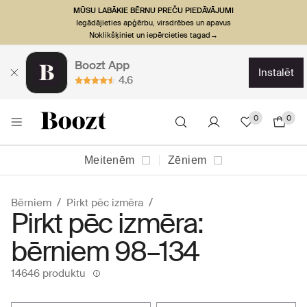
MŪSU LABĀKIE BĒRNU PREČU PIEDĀVĀJUMI
Iegādājieties apģērbu, virsdrēbes un apavus
Noklikšķiniet un iepērcieties tagad→
Boozt App
instalēt
4.6
0
0
Meitenēm
Zēniem
Bērniem
Pirkt pēc izmēra
Pirkt pēc izmēra:
bērniem 98–134
14646 produktu