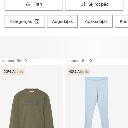
filtri
šķirot pēc
kategorijas
augšdaļas
apakšdaļas
kle
sponsorēts
sponsorēts
20% Atlaide
40% Atlaide