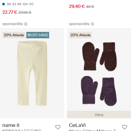
86
92
98
104
110
29.40 €
49 €
22.77 €
37.95 €
sponsorēts
sponsorēts
20% Atlaide
MUST-HAVE
20% Atlaide
Vilna
name it
CeLaVi