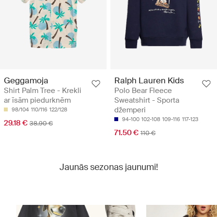
Geggamoja
Ralph Lauren Kids
Shirt Palm Tree - Krekli
Polo Bear Fleece
ar īsām piedurknēm
Sweatshirt - Sporta
džemperi
98/104
110/116
122/128
94-100
102-108
109-116
117-123
29.18 €
38.90 €
71.50 €
110 €
Jaunās sezonas jaunumi!