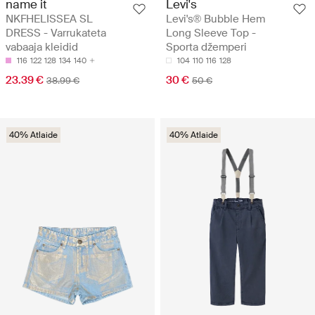
name it
Levi's
NKFHELISSEA SL
Levi's® Bubble Hem
DRESS - Varrukateta
Long Sleeve Top -
vabaaja kleidid
Sporta džemperi
116
122
128
134
140
104
110
116
128
23.39 €
30 €
38.99 €
50 €
40% Atlaide
40% Atlaide