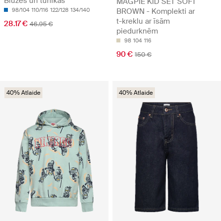
Blūzes un tunikas
MAGPIE KID SET SOFT
98/104
110/116
122/128
134/140
BROWN - Komplekti ar
t-kreklu ar īsām
28.17 €
46.95 €
piedurknēm
98
104
116
90 €
150 €
40% Atlaide
40% Atlaide