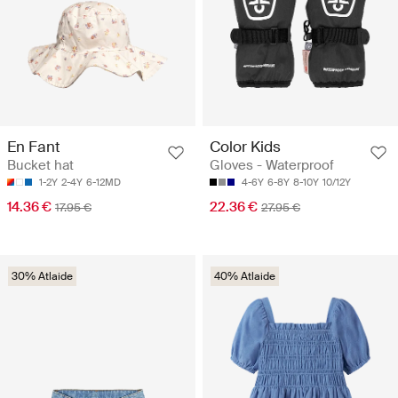
En Fant
Color Kids
Bucket hat
Gloves - Waterproof
1-2Y
2-4Y
6-12MD
4-6Y
6-8Y
8-10Y
10/12Y
14.36 €
22.36 €
17.95 €
27.95 €
30% Atlaide
40% Atlaide