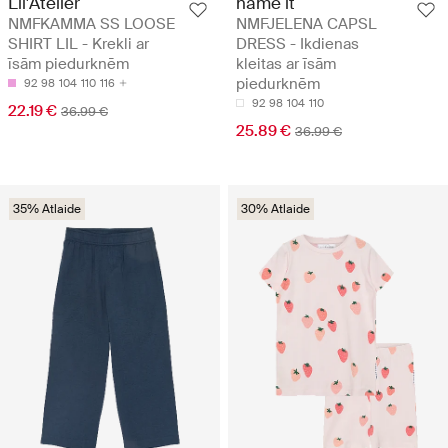
Lil'Atelier
name it
NMFKAMMA SS LOOSE
NMFJELENA CAPSL
SHIRT LIL - Krekli ar
DRESS - Ikdienas
īsām piedurknēm
kleitas ar īsām
piedurknēm
92
98
104
110
116
92
98
104
110
22.19 €
36.99 €
25.89 €
36.99 €
35% Atlaide
30% Atlaide