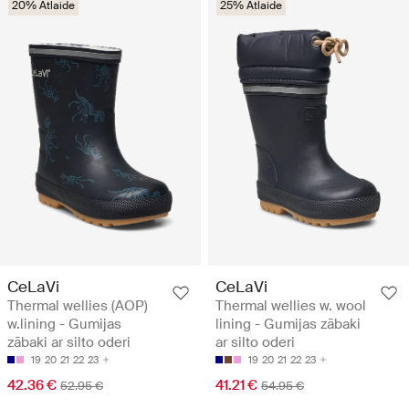
20% Atlaide
25% Atlaide
CeLaVi
CeLaVi
Thermal wellies (AOP)
Thermal wellies w. wool
w.lining - Gumijas
lining - Gumijas zābaki
zābaki ar silto oderi
ar silto oderi
19
20
21
22
23
19
20
21
22
23
42.36 €
41.21 €
52.95 €
54.95 €