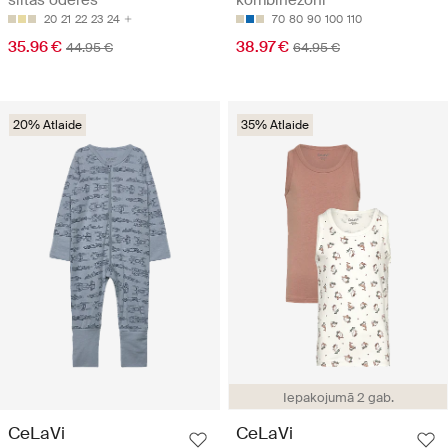
20
21
22
23
24
70
80
90
100
110
35.96 €
38.97 €
44.95 €
64.95 €
20% Atlaide
35% Atlaide
Iepakojumā 2 gab.
CeLaVi
CeLaVi