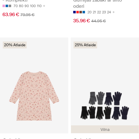
oderi
70
80
90
100
110
20
21
22
23
24
63.96 €
79.95 €
35.96 €
44.95 €
20% Atlaide
25% Atlaide
Vilna