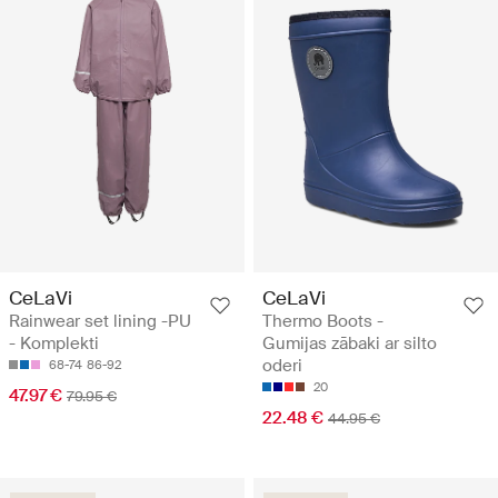
CeLaVi
CeLaVi
Rainwear set lining -PU
Thermo Boots -
- Komplekti
Gumijas zābaki ar silto
oderi
68-74
86-92
20
47.97 €
79.95 €
22.48 €
44.95 €