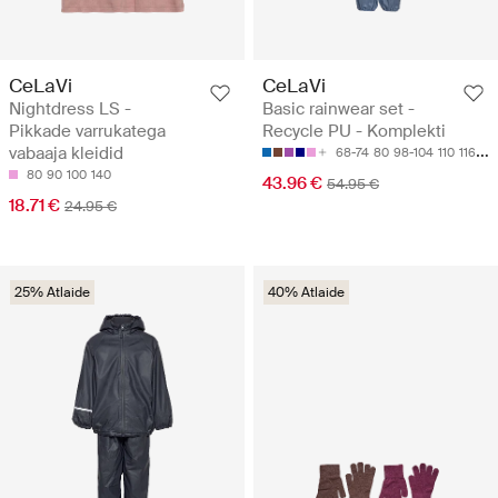
CeLaVi
CeLaVi
Nightdress LS -
Basic rainwear set -
Pikkade varrukatega
Recycle PU - Komplekti
vabaaja kleidid
68-74
80
98-104
110
116-122
80
90
100
140
43.96 €
54.95 €
18.71 €
24.95 €
25% Atlaide
40% Atlaide