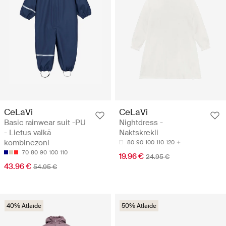
CeLaVi
CeLaVi
Basic rainwear suit -PU
Nightdress -
- Lietus valkā
Naktskrekli
kombinezoni
80
90
100
110
120
70
80
90
100
110
19.96 €
24.95 €
43.96 €
54.95 €
40% Atlaide
50% Atlaide