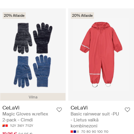
20% Atlaide
20% Atlaide
Vilna
CeLaVi
CeLaVi
Magic Gloves w.reflex
Basic rainwear suit -PU
2-pack - Cimdi
- Lietus valkā
kombinezoni
1\2Y
3\6Y
7\12Y
70
80
90
100
110