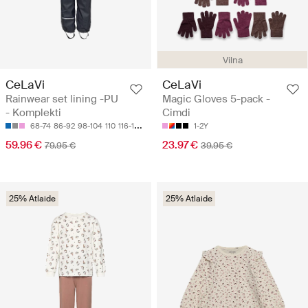
Vilna
CeLaVi
CeLaVi
Rainwear set lining -PU
Magic Gloves 5-pack -
- Komplekti
Cimdi
68-74
86-92
98-104
110
116-122
1-2Y
59.96 €
23.97 €
79.95 €
39.95 €
25% Atlaide
25% Atlaide