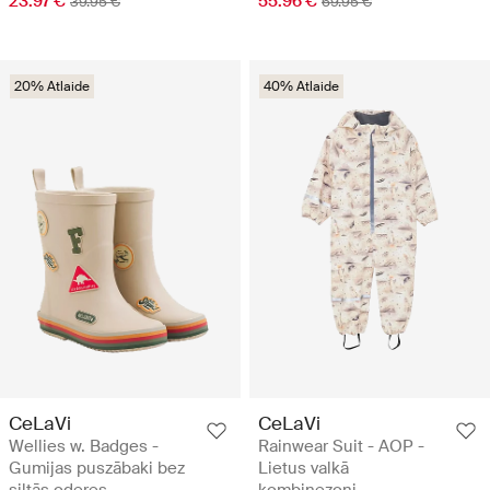
23.97 €
55.96 €
39.95 €
69.95 €
20% Atlaide
40% Atlaide
CeLaVi
CeLaVi
Wellies w. Badges -
Rainwear Suit - AOP -
Gumijas puszābaki bez
Lietus valkā
siltās oderes
kombinezoni