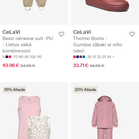
CeLaVi
CeLaVi
Basic rainwear suit -PU
Thermo Boots -
- Lietus valkā
Gumijas zābaki ar silto
kombinezoni
oderi
70
80
90
100
110
20
21
22
23
24
43.96 €
33.71 €
54.95 €
44.95 €
35% Atlaide
20% Atlaide