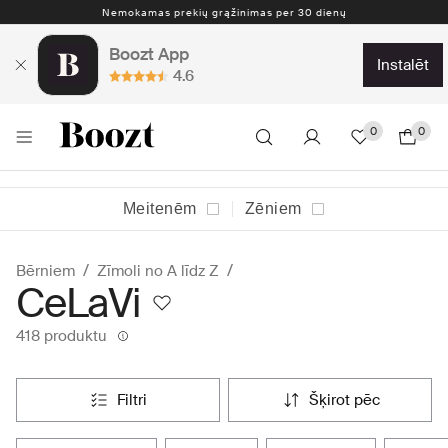
Nemokamas prekių grąžinimas per 30 dienų
Boozt App
instalēt
4.6
0
0
Meitenēm
Zēniem
Bērniem
Zīmoli no A līdz Z
CeLaVi
418 produktu
filtri
šķirot pēc