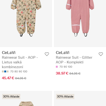
CeLaVi
CeLaVi
Rainwear Suit - AOP -
Rainwear Suit - Glitter
Lietus valkā
AOP - Komplekti
kombinezoni
70
90
100
70
80
90
100
38.97 €
64.95 €
45.47 €
64.95 €
30% Atlaide
30% Atlaide