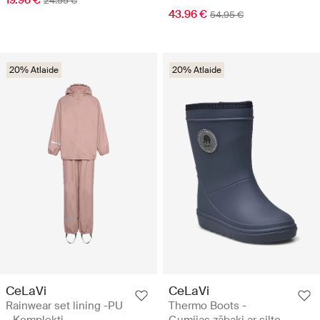
19.96 €
24.95 €
43.96 €
54.95 €
20% Atlaide
20% Atlaide
CeLaVi
CeLaVi
Rainwear set lining -PU
Thermo Boots -
- Komplekti
Gumijas zābaki ar silto