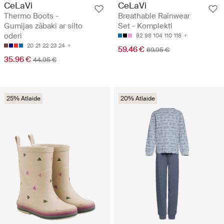
CeLaVi
CeLaVi
Thermo Boots -
Breathable Rainwear
Gumijas zābaki ar silto
Set - Komplekti
oderi
92
98
104
110
116
20
21
22
23
24
59.46 €
69.95 €
35.96 €
44.95 €
25% Atlaide
20% Atlaide