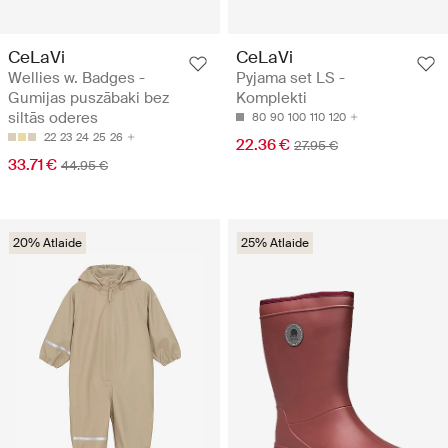
CeLaVi
CeLaVi
Wellies w. Badges -
Pyjama set LS -
Gumijas puszābaki bez
Komplekti
siltās oderes
80
90
100
110
120
22
23
24
25
26
22.36 €
27.95 €
33.71 €
44.95 €
20% Atlaide
25% Atlaide