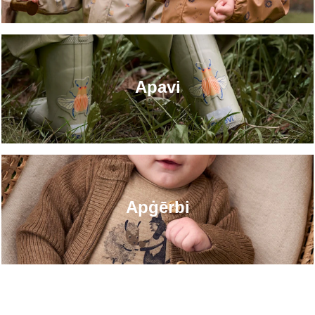
Apavi
Apġērbi