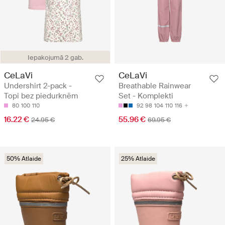
Iepakojumā 2 gab.
CeLaVi
CeLaVi
Undershirt 2-pack -
Breathable Rainwear
Topi bez piedurknēm
Set - Komplekti
80
100
110
92
98
104
110
116
16.22 €
55.96 €
24.95 €
69.95 €
50% Atlaide
25% Atlaide