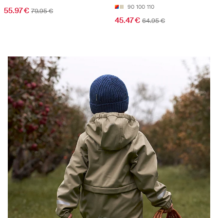
90
100
110
55.97 €
79.95 €
45.47 €
64.95 €