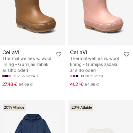
CeLaVi
CeLaVi
Thermal wellies w. wool
Thermal wellies w. wool
lining - Gumijas zābaki
lining - Gumijas zābaki
ar silto oderi
ar silto oderi
19
21
22
23
24
19
20
21
22
23
27.48 €
41.21 €
54.95 €
54.95 €
20% Atlaide
20% Atlaide