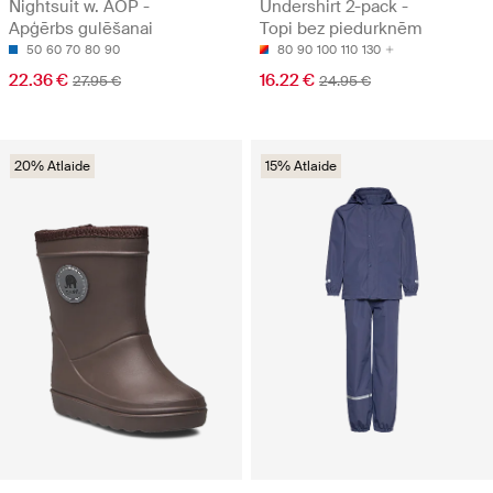
Nightsuit w. AOP -
Undershirt 2-pack -
Apģērbs gulēšanai
Topi bez piedurknēm
50
60
70
80
90
80
90
100
110
130
22.36 €
16.22 €
27.95 €
24.95 €
20% Atlaide
15% Atlaide