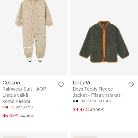
CeLaVi
CeLaVi
Rainwear Suit - AOP -
Boys Teddy Fleece
Lietus valkā
Jacket - Flīsa virsjakas
kombinezoni
90
110
120
130
140
70
90
100
110
34.97 €
49.95 €
45.47 €
64.95 €