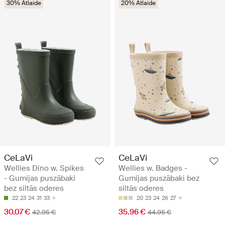
30% Atlaide
20% Atlaide
CeLaVi
CeLaVi
Wellies Dino w. Spikes
Wellies w. Badges -
- Gumijas puszābaki
Gumijas puszābaki bez
bez siltās oderes
siltās oderes
22
23
24
31
33
20
23
24
26
27
30.07 €
35.96 €
42.95 €
44.95 €