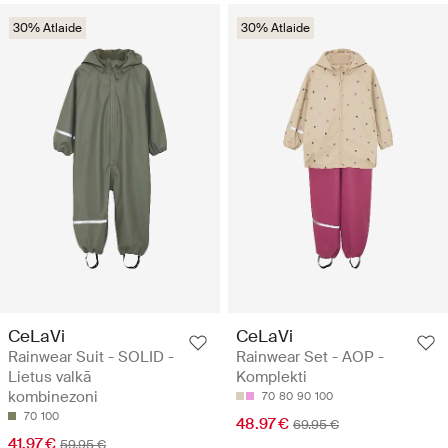
30% Atlaide
30% Atlaide
CeLaVi
CeLaVi
Rainwear Suit - SOLID -
Rainwear Set - AOP -
Lietus valkā
Komplekti
kombinezoni
70
80
90
100
70
100
48.97 €
69.95 €
41.97 €
59.95 €