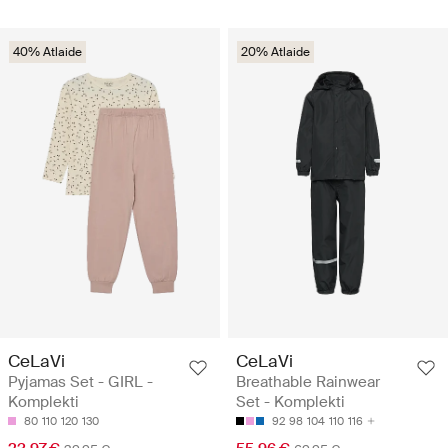
40% Atlaide
20% Atlaide
CeLaVi
CeLaVi
Pyjamas Set - GIRL -
Breathable Rainwear
Komplekti
Set - Komplekti
80
110
120
130
92
98
104
110
116