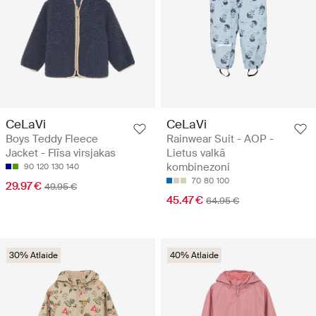
CeLaVi
CeLaVi
Boys Teddy Fleece
Rainwear Suit - AOP -
Jacket - Flīsa virsjakas
Lietus valkā
kombinezoni
90
120
130
140
70
80
100
29.97 €
49.95 €
45.47 €
64.95 €
30% Atlaide
40% Atlaide