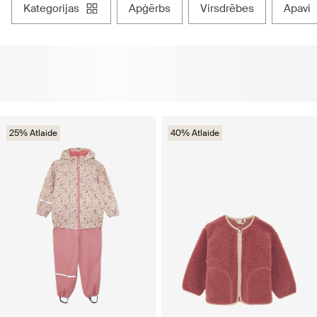
kategorijas
apģērbs
virsdrēbes
apavi
25% Atlaide
40% Atlaide