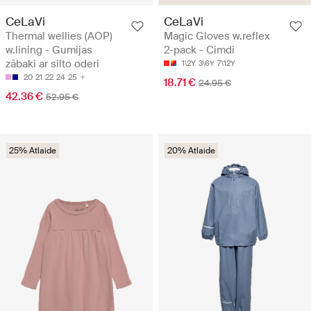
CeLaVi
CeLaVi
Thermal wellies (AOP)
Magic Gloves w.reflex
w.lining - Gumijas
2-pack - Cimdi
zābaki ar silto oderi
1\2Y
3\6Y
7\12Y
20
21
22
24
25
18.71 €
24.95 €
42.36 €
52.95 €
25% Atlaide
20% Atlaide