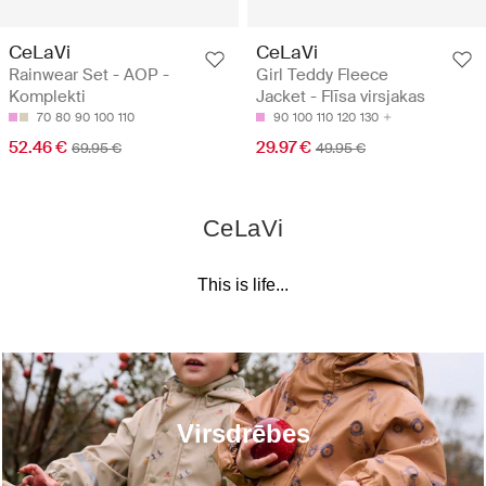
CeLaVi
CeLaVi
Rainwear Set - AOP -
Girl Teddy Fleece
Komplekti
Jacket - Flīsa virsjakas
70
80
90
100
110
90
100
110
120
130
52.46 €
29.97 €
69.95 €
49.95 €
CeLaVi
This is life...
Virsdrēbes