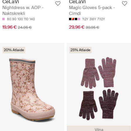
CeLaVi
CeLaVi
Nightdress w. AOP -
Magic Gloves 5-pack -
Naktskrekli
Cimdi
80
90
100
110
140
1\2Y
3\6Y
7\12Y
19.96 €
29.96 €
24.95 €
39.95 €
20% Atlaide
25% Atlaide
Vilna