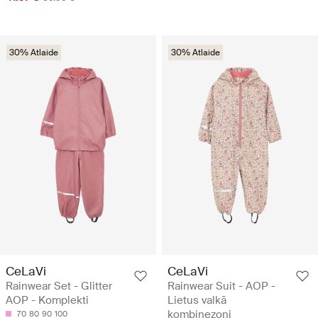
30% Atlaide
30% Atlaide
CeLaVi
CeLaVi
Rainwear Set - Glitter
Rainwear Suit - AOP -
AOP - Komplekti
Lietus valkā
kombinezoni
70
80
90
100