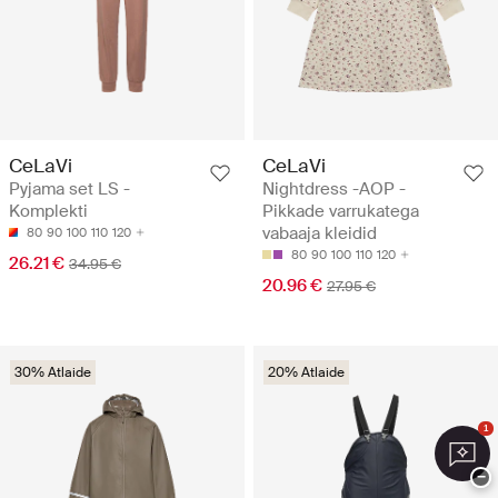
CeLaVi
CeLaVi
Pyjama set LS -
Nightdress -AOP -
Komplekti
Pikkade varrukatega
vabaaja kleidid
80
90
100
110
120
80
90
100
110
120
26.21 €
34.95 €
20.96 €
27.95 €
30% Atlaide
20% Atlaide
1
−