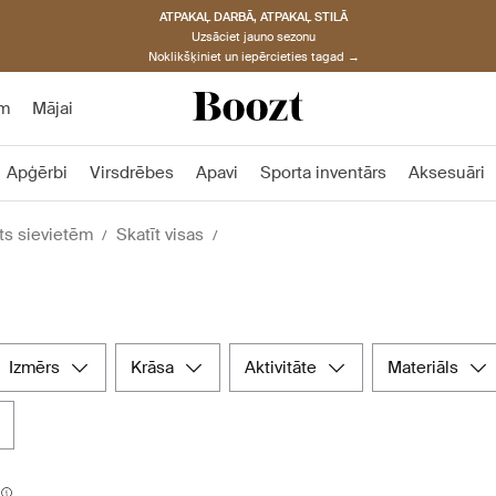
ATPAKAĻ DARBĀ, ATPAKAĻ STILĀ
Uzsāciet jauno sezonu
Noklikšķiniet un iepērcieties tagad →
am
Mājai
Apģērbi
Virsdrēbes
Apavi
Sporta inventārs
Aksesuāri
ts sievietēm
Skatīt visas
izmērs
krāsa
aktivitāte
materiāls