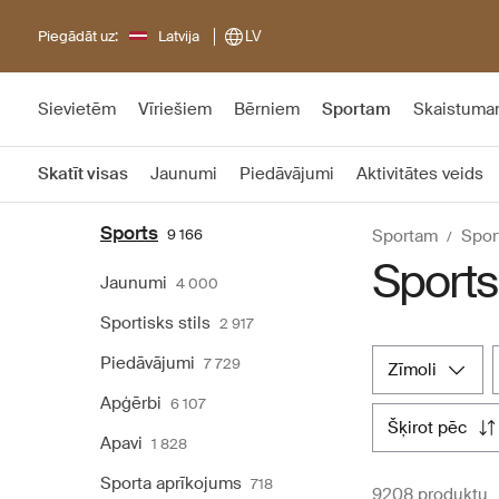
Piegādāt uz:
Latvija
LV
Sievietēm
Vīriešiem
Bērniem
Sportam
Skaistum
Skatīt visas
Jaunumi
Piedāvājumi
Aktivitātes veids
Sports
9 166
Sportam
Spor
Sports
Jaunumi
4 000
Sportisks stils
2 917
Piedāvājumi
7 729
zīmoli
Apģērbi
6 107
šķirot pēc
Apavi
1 828
Sporta aprīkojums
718
9208 produktu