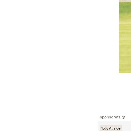
sponsorēts
15% Atlaide