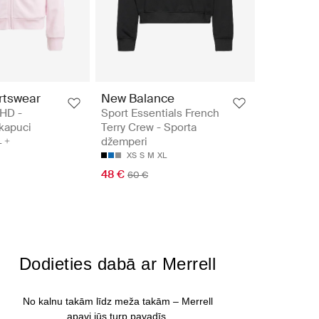
rtswear
New Balance
 HD -
Sport Essentials French
kapuci
Terry Crew - Sporta
džemperi
L
XS
S
M
XL
48 €
60 €
Dodieties dabā ar Merrell
No kalnu takām līdz meža takām – Merrell
apavi jūs turp pavadīs.