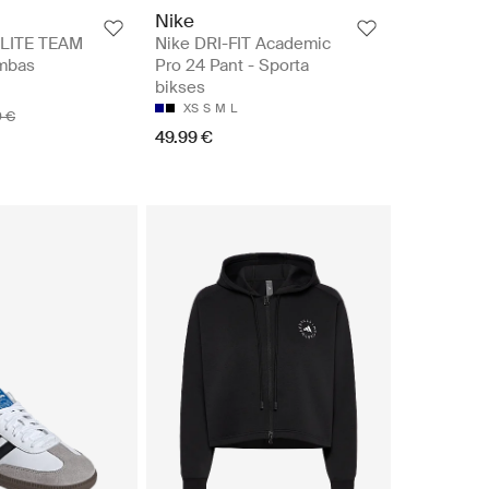
Nike
ELITE TEAM
Nike DRI-FIT Academic
umbas
Pro 24 Pant - Sporta
bikses
XS
S
M
L
9 €
49.99 €