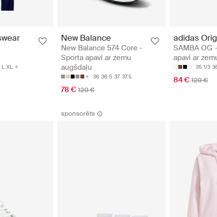
swear
New Balance
adidas Orig
New Balance 574 Core -
SAMBA OG -
Sporta apavi ar zemu
apavi ar zem
augšdaļu
L
XL
35 1/3
3
36
36.5
37
37.5
84 €
120 €
78 €
120 €
sponsorēts