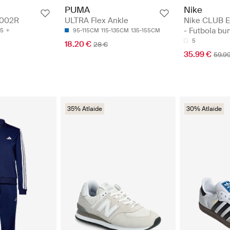
Nike
PUMA
Nike CLUB 
2002R
ULTRA Flex Ankle
- Futbola b
.5
95-115CM
115-135CM
135-155CM
5
18.20 €
28 €
35.99 €
59.9
35% Atlaide
30% Atlaide