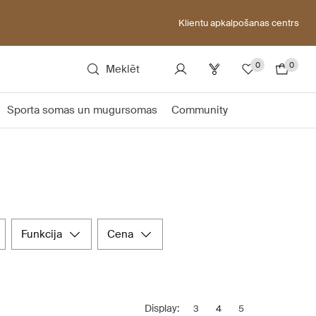
Klientu apkalpošanas centrs
0
0
Meklēt
Sporta somas un mugursomas
Community
funkcija
cena
Display:
3
4
5