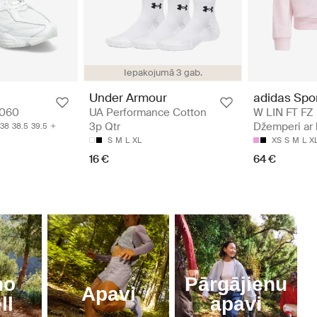
Iepakojumā 3 gab.
adidas Spo
Under Armour
W LIN FT FZ
9060
UA Performance Cotton
Džemperi ar 
3p Qtr
38
38.5
39.5
XS
S
M
L
X
S
M
L
XL
64 €
16 €
no
Pārgājienu
Apavi
ll
apavi