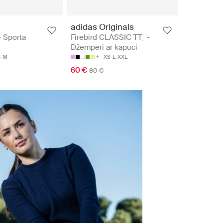
adidas Originals
 Sporta
Firebird CLASSIC TT_ -
Džemperi ar kapuci
S
M
XS
L
XXL
60 €
80 €