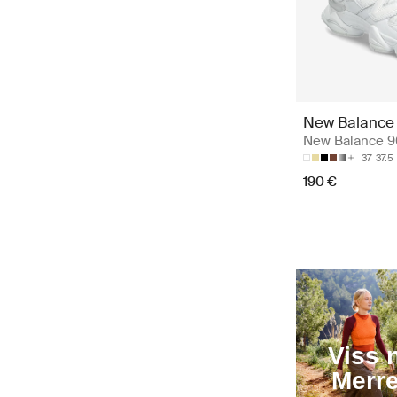
New Balance
New Balance 
37
37.5
190 €
Viss 
Merre