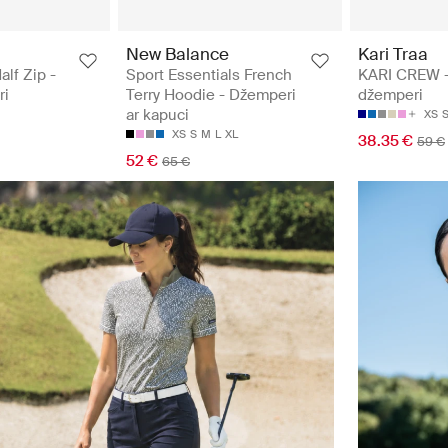
New Balance
Kari Traa
alf Zip -
Sport Essentials French
KARI CREW -
ri
Terry Hoodie - Džemperi
džemperi
ar kapuci
XS
XS
S
M
L
XL
38.35 €
59 €
52 €
65 €