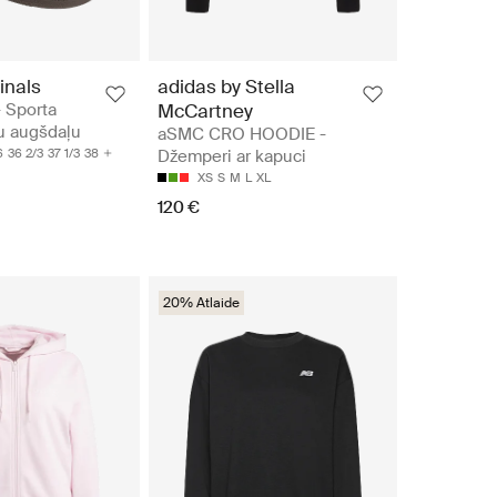
inals
adidas by Stella
 Sporta
McCartney
u augšdaļu
aSMC CRO HOODIE -
6
36 2/3
37 1/3
38
Džemperi ar kapuci
XS
S
M
L
XL
120 €
20% Atlaide