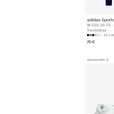
adidas Sport
W ESS 3S TS -
Treniņtērpi
XS
S
M
70 €
sponsorēts