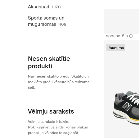
Aksesuāri
1 170
Sporta somas un
mugursomas
408
sponsorēts
Jaunums
Nesen skatītie
produkti
Nav nesen skatīto preču. Skatīto un
meklēto preču vēsture būs redzama
šeit.
Vēlmju saraksts
Vēlmju saraksts ir tukšs.
Noklikšķiniet uz sirds ikonas blakus
precei, ja vēlaties to saglabāt.