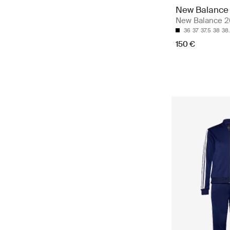
New Balance
New Balance 
36
37
37.5
38
38
150 €