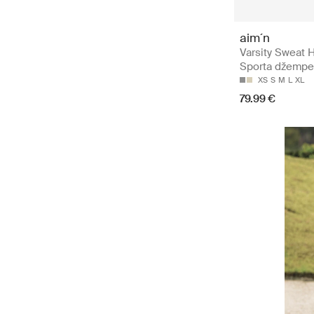
aim´n
Varsity Sweat H
Sporta džempe
XS
S
M
L
XL
79.99 €