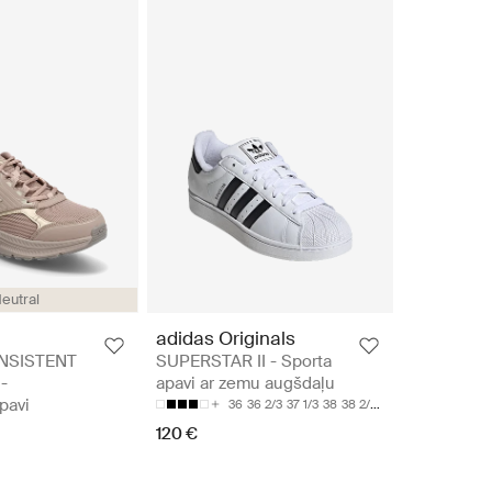
eutral
adidas Originals
NSISTENT
SUPERSTAR II - Sporta
-
apavi ar zemu augšdaļu
pavi
36
36 2/3
37 1/3
38
38 2/3
120 €