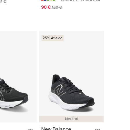
95 €
90 €
120 €
25% Atlaide
Neutral
New Balance