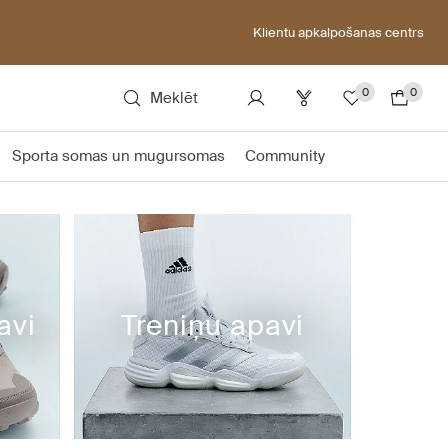
Klientu apkalpošanas centrs
0
0
Meklēt
Sporta somas un mugursomas
Community
avi
Treniņu apavi