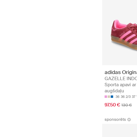
adidas Origin
GAZELLE IND
Sporta apavi a
augšdaļu
36
36 2/3
37 
97.50 €
130 €
sponsorēts