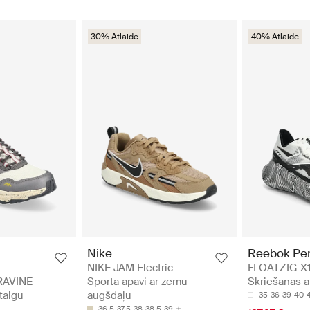
30% Atlaide
40% Atlaide
Nike
Reebok Pe
NIKE JAM Electric -
FLOATZIG X1
RAVINE -
Sporta apavi ar zemu
Skriešanas a
taigu
augšdaļu
35
36
39
40
36.5
37.5
38
38.5
39