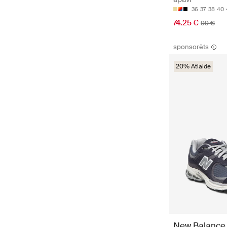
36
37
38
40
74.25 €
99 €
sponsorēts
20% Atlaide
New Balance