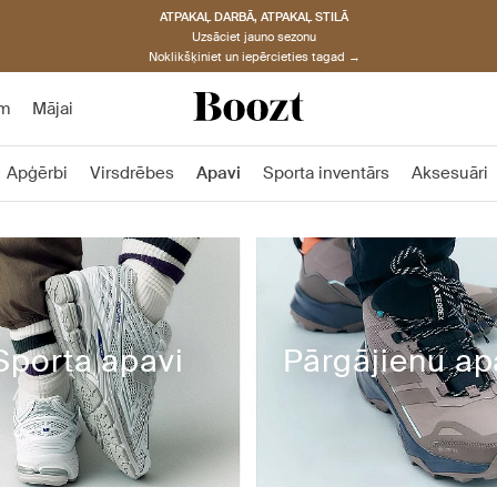
ATPAKAĻ DARBĀ, ATPAKAĻ STILĀ
Uzsāciet jauno sezonu
Noklikšķiniet un iepērcieties tagad →
am
Mājai
Apģērbi
Virsdrēbes
Apavi
Sporta inventārs
Aksesuāri
Sporta apavi
Pārgājienu ap