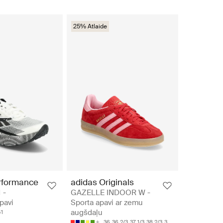
25% Atlaide
rformance
adidas Originals
 -
GAZELLE INDOOR W -
pavi
Sporta apavi ar zemu
augšdaļu
41
36
36 2/3
37 1/3
38 2/3
39 1/3