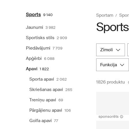
Sports
9 140
Sportam
Spor
Sports
Jaunumi
3 982
Sportisks stils
2 909
Piedāvājumi
7 709
zīmoli
Apģērbi
6 088
funkcija
Apavi
1 822
Sporta apavi
2 062
1826 produktu
Skriešanas apavi
265
Treniņu apavi
69
Pārgājienu apavi
106
sponsorēts
Golfa apavi
77