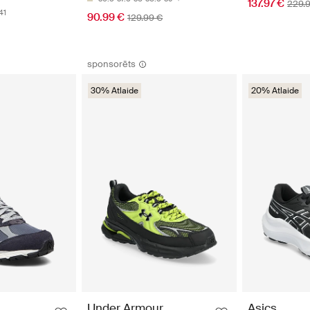
137.97 €
229.
41
90.99 €
129.99 €
sponsorēts
30% Atlaide
20% Atlaide
Asics
Under Armour