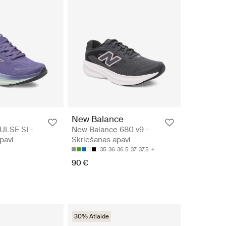
New Balance
ULSE SI -
New Balance 680 v9 -
pavi
Skriešanas apavi
35
36
36.5
37
37.5
90 €
30% Atlaide