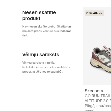
Nesen skatītie
25% Atlaide
produkti
Nav nesen skatīto preču. Skatīto un
meklēto preču vēsture būs redzama
šeit.
Vēlmju saraksts
Vēlmju saraksts ir tukšs.
Noklikšķiniet uz sirds ikonas blakus
precei, ja vēlaties to saglabāt.
Skechers
GO RUN TRAIL
ALTITUDE 2.0 
Pārgājienu/pas
apavi