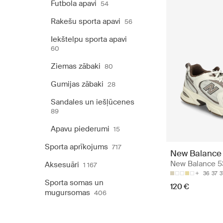
Futbola apavi
54
Rakešu sporta apavi
56
Iekštelpu sporta apavi
60
Ziemas zābaki
80
Gumijas zābaki
28
Sandales un iešļūcenes
89
Apavu piederumi
15
Sporta aprīkojums
717
New Balance
New Balance 
Aksesuāri
1 167
36
37
3
Sporta somas un
120 €
mugursomas
406