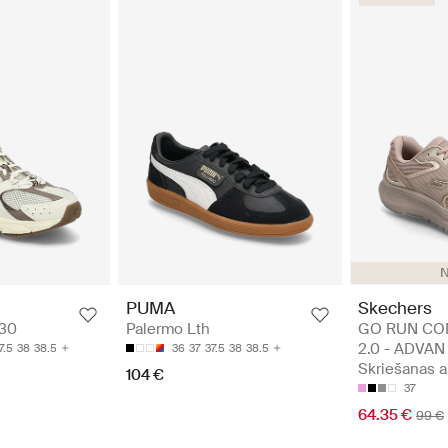
N
Skechers
PUMA
GO RUN CO
530
Palermo Lth
2.0 - ADVAN 
7.5
38
38.5
36
37
37.5
38
38.5
Skriešanas a
104 €
37
64.35 €
99 €