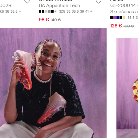
GT-2000 14 
2002R
UA Apparition Tech
Skriešanas a
7.5
38
38.5
37.5
38
38.5
39
41
35.5
3
98 €
140 €
128 €
160 €