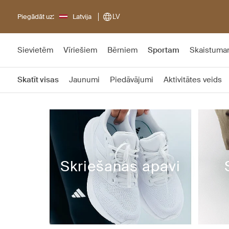
Piegādāt uz:
Latvija
LV
Sievietēm
Vīriešiem
Bērniem
Sportam
Skaistum
Skatīt visas
Jaunumi
Piedāvājumi
Aktivitātes veids
Skriešanas apavi