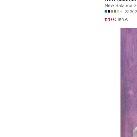
New Balance 
36
37
3
120 €
150 €