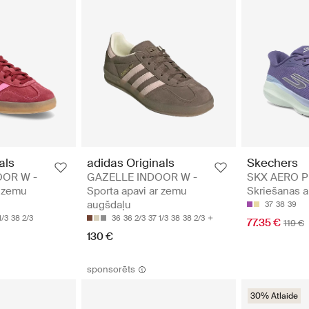
als
adidas Originals
Skechers
OOR W -
GAZELLE INDOOR W -
SKX AERO P
r zemu
Sporta apavi ar zemu
Skriešanas a
augšdaļu
37
38
39
1/3
38 2/3
36
36 2/3
37 1/3
38
38 2/3
77.35 €
119 €
130 €
sponsorēts
30% Atlaide