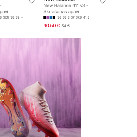
-
New Balance 411 v3 -
pavi
Skriešanas apavi
6
37.5
38
39
36
36.5
37
37.5
41.5
40.50 €
54 €