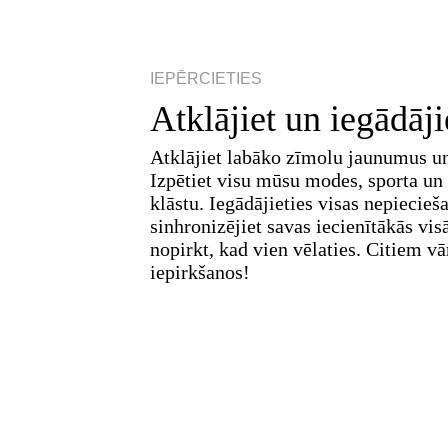
IEPĒRCIETIES
Atklājiet un iegādāji
Atklājiet labāko zīmolu jaunumus un
Izpētiet visu mūsu modes, sporta un
klāstu. Iegādājieties visas nepieci
sinhronizējiet savas iecienītākās visā
nopirkt, kad vien vēlaties. Citiem v
iepirkšanos!