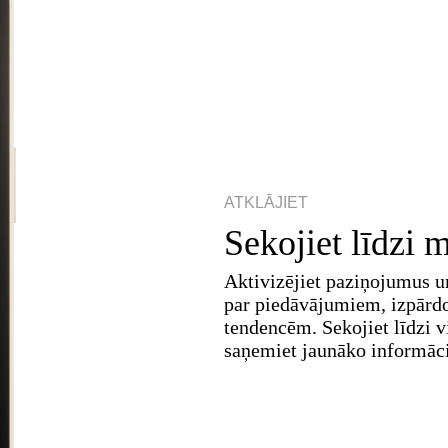
ATKLĀJIET
Sekojiet līdzi
Aktivizējiet paziņojumus un
par piedāvājumiem, izpār
tendencēm. Sekojiet līdzi 
saņemiet jaunāko informāci