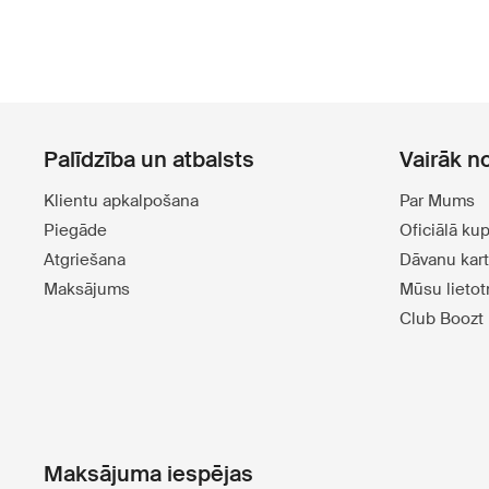
Palīdzība un atbalsts
Vairāk n
Klientu apkalpošana
Par Mums
Piegāde
Oficiālā ku
Atgriešana
Dāvanu kar
Maksājums
Mūsu lieto
Club Boozt
Maksājuma iespējas