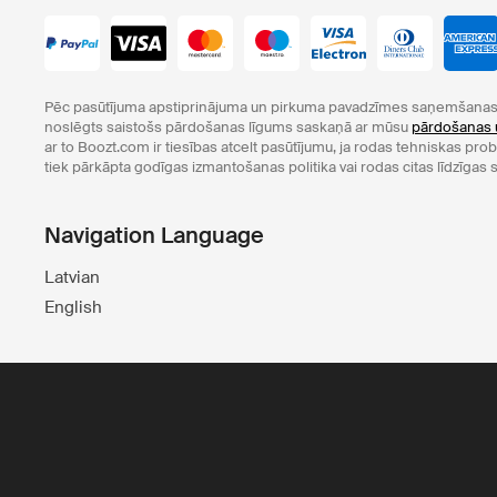
Pēc pasūtījuma apstiprinājuma un pirkuma pavadzīmes saņemšanas 
noslēgts saistošs pārdošanas līgums saskaņā ar mūsu
pārdošanas 
ar to Boozt.com ir tiesības atcelt pasūtījumu, ja rodas tehniskas pr
tiek pārkāpta godīgas izmantošanas politika vai rodas citas līdzīgas s
Navigation Language
Latvian
English