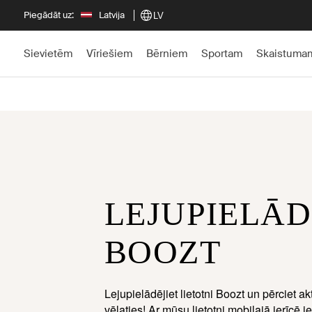
Piegādāt uz:
Latvija
LV
Sievietēm
Vīriešiem
Bērniem
Sportam
Skaistuma
LEJUPIELĀD
BOOZT
Lejupielādējiet lietotni Boozt un pērciet 
vēlaties! Ar mūsu lietotni mobilajā ierīcē 