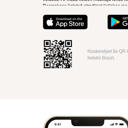
Bezmaksas lietotnē atradīsiet lieliskas mo
Noskenējiet šo QR k
lietotni Boozt.