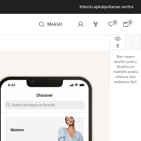
Klientu apkalpošanas centrs
0
0
Meklēt
0
0
Nav nesen
skatīto preču.
Skatīto un
meklēto preču
vēsture būs
redzama šeit.