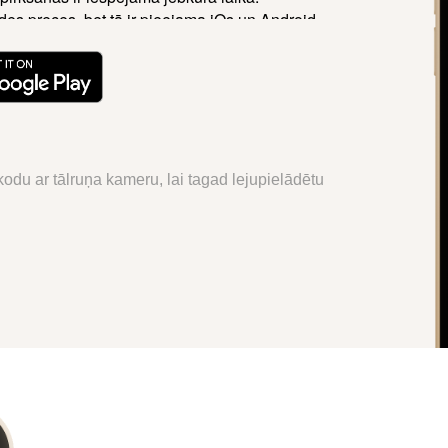
des preces, bet tā ir pieejama iOs un Android.
odu ar tālruņa kameru, lai tagad lejupielādētu