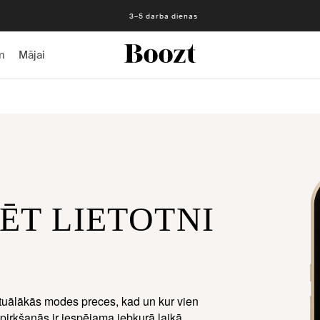
3–5 darba dienas
m
Mājai
ĒT LIETOTNI
aktuālākās modes preces, kad un kur vien
iepirkšanās ir iespējama jebkurā laikā.