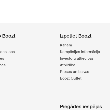
o Boozt
Izpētiet Boozt
Karjera
pona lapa
Kompānijas informācija
tes
Investoru attiecības
tnes
Atbildība
Preses un balvas
Boozt Outlet
Piegādes iespējas