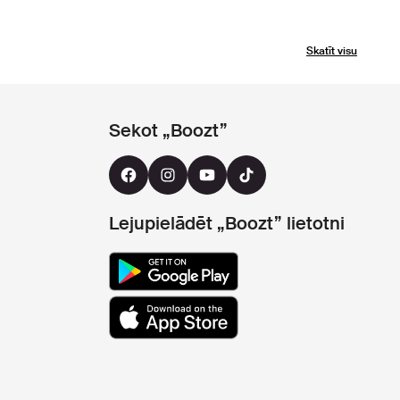
Skatīt visu
Sekot „Boozt”
Lejupielādēt „Boozt” lietotni