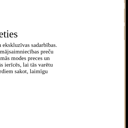
eties
 ekskluzīvas sadarbības.
 mājsaimniecības preču
ešamās modes preces un
s ierīcēs, lai tās varētu
ārdiem sakot, laimīgu