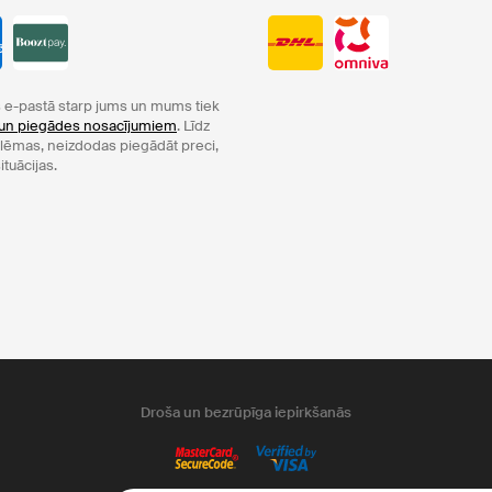
e-pastā starp jums un mums tiek
un piegādes nosacījumiem
. Līdz
oblēmas, neizdodas piegādāt preci,
ituācijas.
Droša un bezrūpīga iepirkšanās