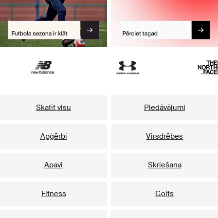
Skatīt visu
Piedāvājumi
Apģērbi
Virsdrēbes
Apavi
Skriešana
Fitness
Golfs