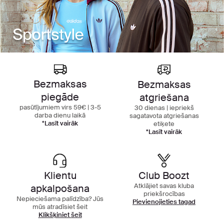
Bezmaksas
Bezmaksas
piegāde
atgriešana
pasūtījumiem virs 59€ | 3-5
30 dienas | iepriekš
darba dienu laikā
sagatavota atgriešanas
*Lasīt vairāk
etiķete
*Lasīt vairāk
Klientu
Club Boozt
Atklājiet savas kluba
apkalpošana
priekšrocības
Nepieciešama palīdzība? Jūs
Pievienojieties tagad
mūs atradīsiet šeit
Klikšķiniet šeit