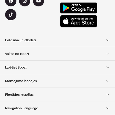
Palīdzība un atbalsts
Klientu apkalpošana
Piegāde
Vairāk no Boozt
Atgriešana
Maksājums
Par Mums
Oficiālā kupona lapa
Izpētiet Boozt
Dāvanu kartes
Mūsu lietotnes
Karjera
Kompānijas informācija
Club Boozt
Maksājuma iespējas
Investoru attiecības
Atbildība
Preses un balvas
Boozt Outlet
Piegādes iespējas
Navigation Language