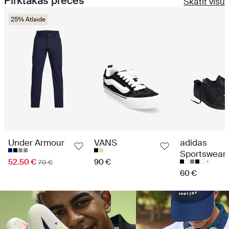
Pirktākās preces
Skatīt visu
25% Atlaide
Under Armour
VANS
adidas
Sportswear
52.50 €
90 €
70 €
60 €