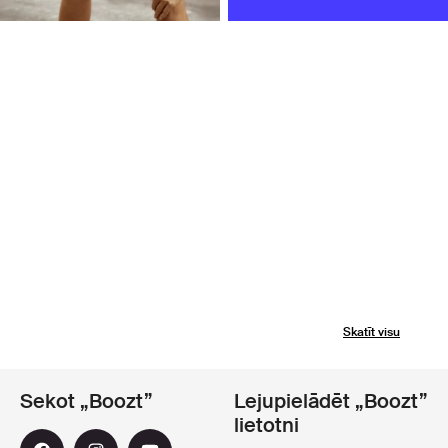
Skatīt visu
Sekot „Boozt”
Lejupielādēt „Boozt”
lietotni