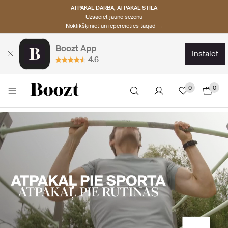
ATPAKAĻ DARBĀ, ATPAKAĻ STILĀ
Uzsāciet jauno sezonu
Noklikšķiniet un iepērcieties tagad →
Boozt App
instalēt
4.6
0
0