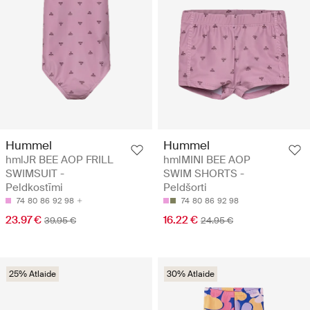
Hummel
Hummel
hmlJR BEE AOP FRILL
hmlMINI BEE AOP
SWIMSUIT -
SWIM SHORTS -
Peldkostīmi
Peldšorti
74
80
86
92
98
74
80
86
92
98
23.97 €
16.22 €
39.95 €
24.95 €
25% Atlaide
30% Atlaide