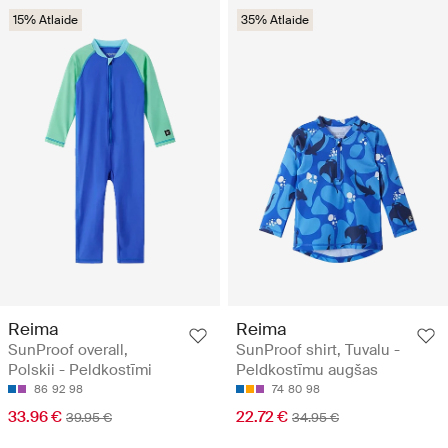
15% Atlaide
35% Atlaide
Reima
Reima
SunProof overall,
SunProof shirt, Tuvalu -
Polskii - Peldkostīmi
Peldkostīmu augšas
86
92
98
74
80
98
33.96 €
22.72 €
39.95 €
34.95 €