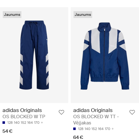
Jaunums
Jaunums
adidas Originals
adidas Originals
OS BLOCKED W TP
OS BLOCKED W TT -
Vējjakas
128
140
152
164
170
128
140
152
164
170
54 €
64 €