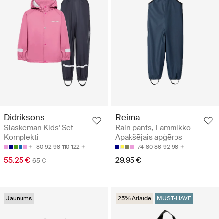
Didriksons
Reima
Slaskeman Kids' Set -
Rain pants, Lammikko -
Komplekti
Apakšējais apģērbs
80
92
98
110
122
74
80
86
92
98
55.25 €
29.95 €
65 €
Jaunums
25% Atlaide
MUST-HAVE