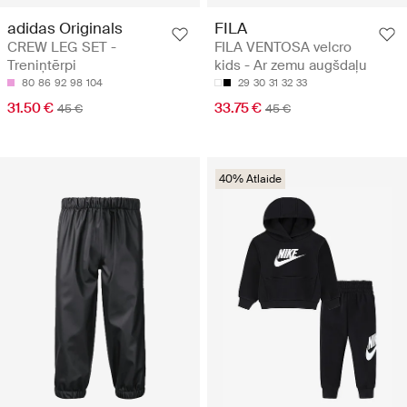
adidas Originals
FILA
CREW LEG SET -
FILA VENTOSA velcro
Treniņtērpi
kids - Ar zemu augšdaļu
80
86
92
98
104
29
30
31
32
33
31.50 €
33.75 €
45 €
45 €
40% Atlaide