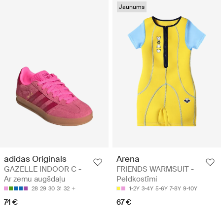
Jaunums
adidas Originals
Arena
GAZELLE INDOOR C -
FRIENDS WARMSUIT -
Ar zemu augšdaļu
Peldkostīmi
28
29
30
31
32
1-2Y
3-4Y
5-6Y
7-8Y
9-10Y
74 €
67 €