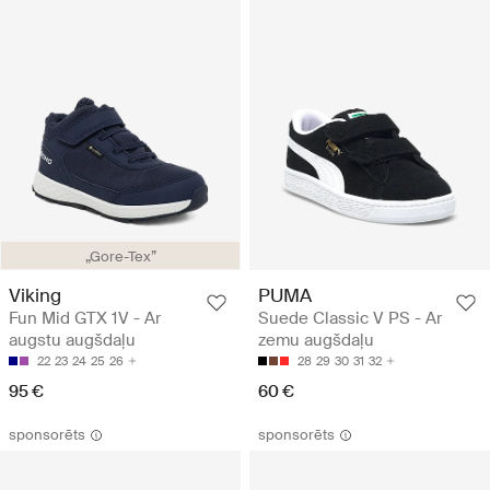
„Gore-Tex”
Viking
PUMA
Fun Mid GTX 1V - Ar
Suede Classic V PS - Ar
augstu augšdaļu
zemu augšdaļu
22
23
24
25
26
28
29
30
31
32
95 €
60 €
sponsorēts
sponsorēts