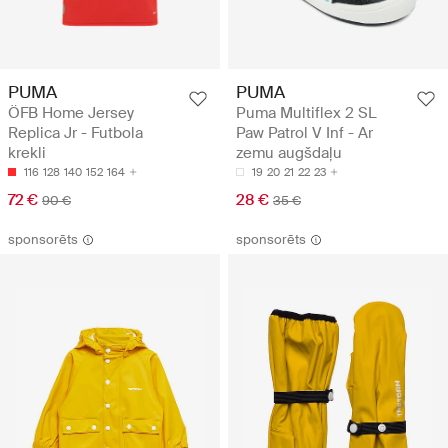
PUMA
PUMA
ÖFB Home Jersey
Puma Multiflex 2 SL
Replica Jr - Futbola
Paw Patrol V Inf - Ar
krekli
zemu augšdaļu
116
128
140
152
164
19
20
21
22
23
72 €
28 €
90 €
35 €
sponsorēts
sponsorēts