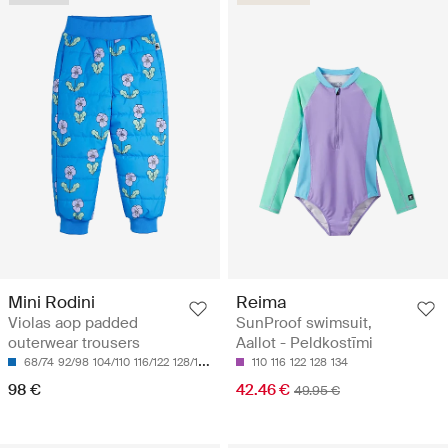
Reima
Mini Rodini
SunProof swimsuit,
Violas aop padded
Aallot - Peldkostīmi
outerwear trousers
110
116
122
128
134
68/74
92/98
104/110
116/122
128/134
42.46 €
98 €
49.95 €