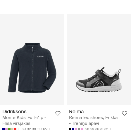
Didriksons
Reima
Monte Kids' Full-Zip -
ReimaTec shoes, Enkka
Flīsa virsjakas
- Treniņu apavi
80
92
98
110
122
28
29
30
31
32