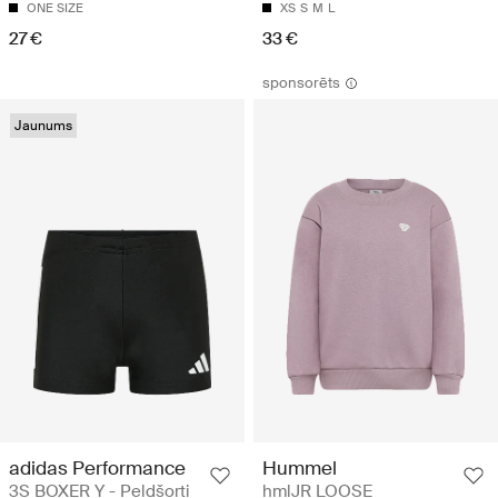
ONE SIZE
XS
S
M
L
27 €
33 €
sponsorēts
Jaunums
adidas Performance
Hummel
3S BOXER Y - Peldšorti
hmlJR LOOSE