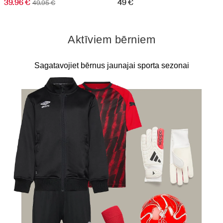
39.96 €
49 €
49.95 €
Aktīviem bērniem
Sagatavojiet bērnus jaunajai sporta sezonai