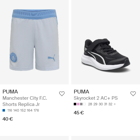
PUMA
PUMA
Manchester City F.C.
Skyrocket 2 AC+ PS
Shorts Replica Jr
28
29
30
31
32
116
140
152
164
176
45 €
40 €