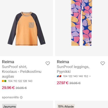
Reima
Reima
SunProof shirt,
SunProof leggings,
Kroolaus - Peldkostīmu
Pyynikki
augšas
104
122
140
146
152
104
110
122
128
140
27.97 €
39.95 €
29.96 €
39.95 €
sponsorēts
Jaunums
15% Atlaide