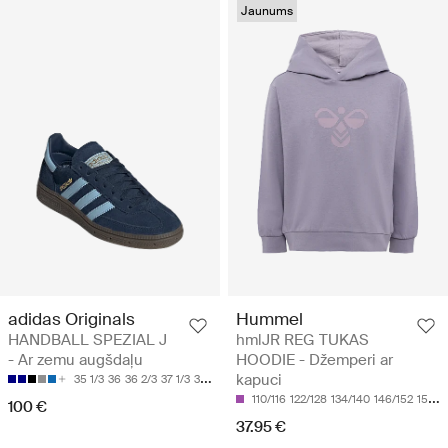
Jaunums
adidas Originals
Hummel
HANDBALL SPEZIAL J
hmlJR REG TUKAS
- Ar zemu augšdaļu
HOODIE - Džemperi ar
kapuci
35 1/3
36
36 2/3
37 1/3
38
110/116
122/128
134/140
146/152
158/164
100 €
37.95 €