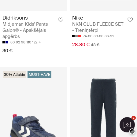
Didriksons
Nike
Midjeman Kids' Pants
NKN CLUB FLEECE SET
Galon® - Apakšējais
- Treniņtērpi
apģērbs
74-80
80-86
86-92
80
92
98
110
122
28.80 €
48 €
30 €
30% Atlaide
MUST-HAVE
1
−