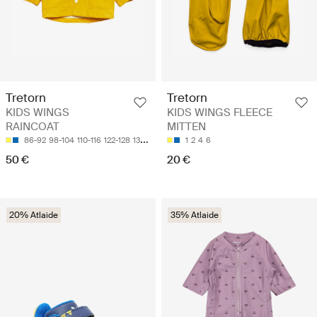
Tretorn
Tretorn
KIDS WINGS
KIDS WINGS FLEECE
RAINCOAT
MITTEN
86-92
98-104
110-116
122-128
134-140
1
2
4
6
50 €
20 €
20% Atlaide
35% Atlaide