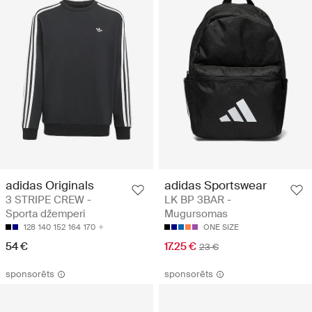
adidas Originals
adidas Sportswear
3 STRIPE CREW -
LK BP 3BAR -
Sporta džemperi
Mugursomas
128
140
152
164
170
ONE SIZE
54 €
17.25 €
23 €
sponsorēts
sponsorēts