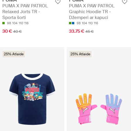
PUMA X PAW PATROL
PUMA X PAW PATROL
Relaxed Jorts TR -
Graphic Hoodie TR -
Sporta šorti
Džemperi ar kapuci
98
104
110
116
98
104
110
116
30 €
33.75 €
40 €
45 €
25% Atlaide
25% Atlaide