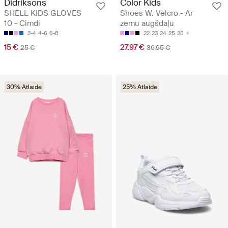
Didriksons
Color Kids
SHELL KIDS GLOVES
Shoes W. Velcro - Ar
10 - Cimdi
zemu augšdaļu
2-4
4-6
6-8
22
23
24
25
26
15 €
27.97 €
25 €
39.95 €
30% Atlaide
25% Atlaide