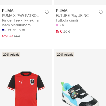
PUMA
PUMA
PUMA X PAW PATROL
FUTURE Play JR NC -
Ringer Tee - T-krekli ar
Futbola cimdi
īsām piedurknēm
5
6
98
104
110
116
15 €
20 €
17.25 €
23 €
20% Atlaide
20% Atlaide