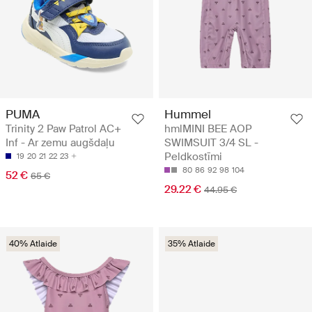
PUMA
Hummel
Trinity 2 Paw Patrol AC+
hmlMINI BEE AOP
Inf - Ar zemu augšdaļu
SWIMSUIT 3/4 SL -
Peldkostīmi
19
20
21
22
23
80
86
92
98
104
52 €
65 €
29.22 €
44.95 €
40% Atlaide
35% Atlaide