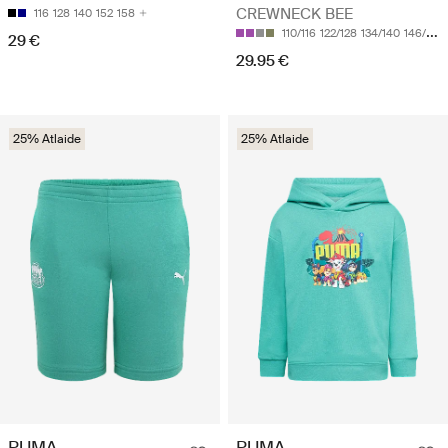
CREWNECK BEE
116
128
140
152
158
110/116
122/128
134/140
146/152
29 €
29.95 €
25% Atlaide
25% Atlaide
PUMA
PUMA