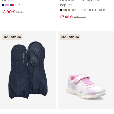
cimdi
HOODIE - Džemperi ar
kapuci
4
6
110-116
122-128
134-140
146-152
13.80 €
23 €
37.46 €
49.95 €
40% Atlaide
30% Atlaide