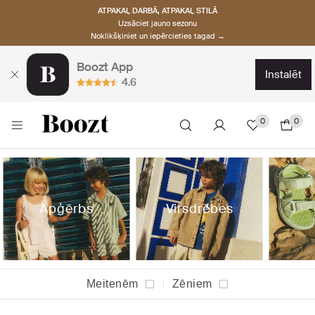
ATPAKAĻ DARBĀ, ATPAKAĻ STILĀ
Uzsāciet jauno sezonu
Noklikšķiniet un iepērcieties tagad →
Boozt App
instalēt
4.6
0
0
Apģērbs
Virsdrēbes
Meitenēm
Zēniem