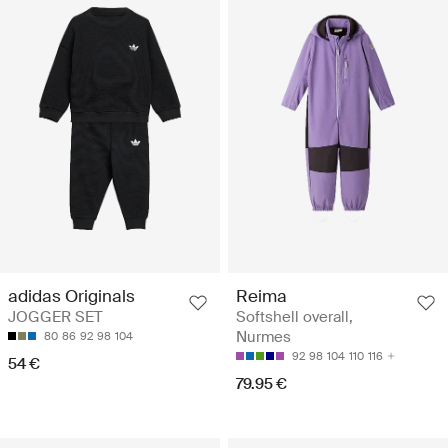
adidas Originals
Reima
JOGGER SET
Softshell overall,
Nurmes
80
86
92
98
104
92
98
104
110
116
54 €
79.95 €