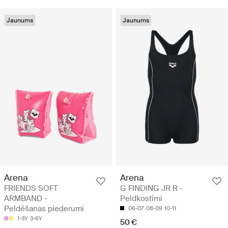
Jaunums
Jaunums
Arena
Arena
FRIENDS SOFT
G FINDING JR R -
ARMBAND -
Peldkostīmi
Peldēšanas piederumi
06-07
08-09
10-11
1-3Y
3-6Y
50 €